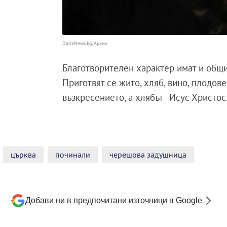
DarikNews.bg, Архив
Благотворителен характер имат и общи
Приготвят се жито, хляб, вино, плодов
възкресението, а хлябът - Исус Христос
църква
починали
черешова задушница
Добави ни в предпочитани източници в Google