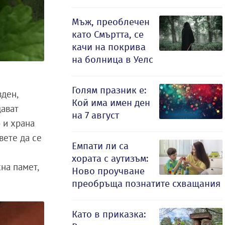
Мъж, преоблечен
като Смъртта, се
качи на покрива
на болница в Уелс
Голям празник е:
вден,
Кой има имен ден
щават
на 7 август
о и храна
вете да се
Емпати ли са
хората с аутизъм:
на памет,
Ново проучване
преобръща познатите схващания
Като в приказка: