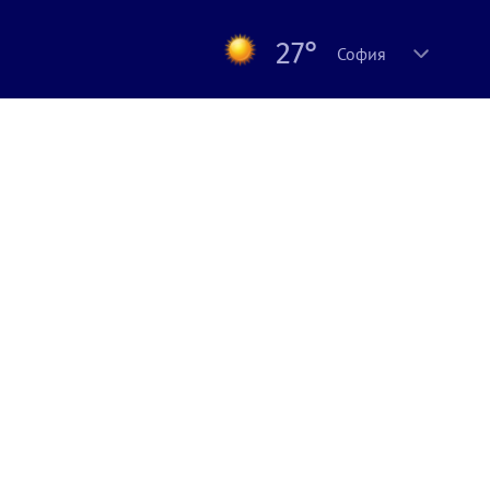
27°
София