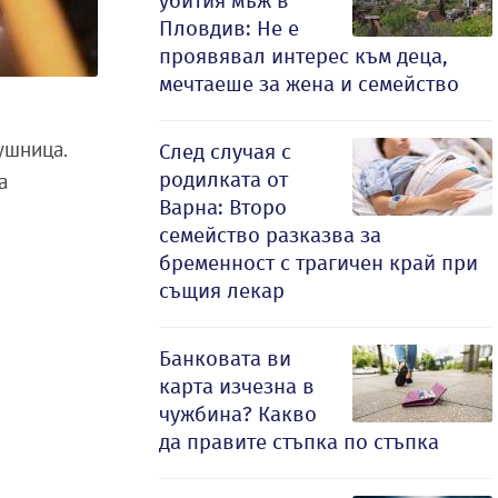
убития мъж в
Пловдив: Не е
проявявал интерес към деца,
мечтаеше за жена и семейство
ушница.
След случая с
родилката от
а
Варна: Второ
семейство разказва за
бременност с трагичен край при
същия лекар
Банковата ви
карта изчезна в
чужбина? Какво
да правите стъпка по стъпка