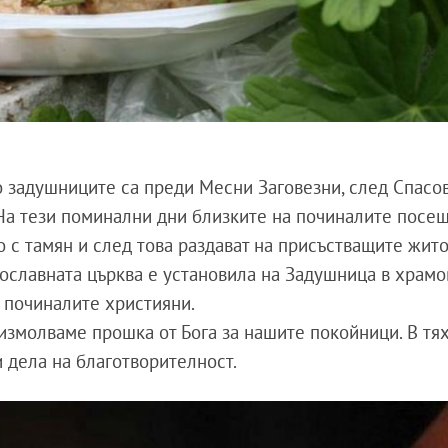
 задушниците са преди Месни Заговезни, след Спасо
На тези поминални дни близките на починалите посе
го с тамян и след това раздават на присъстващите жит
вославната църква е установила на Задушница в храмо
а починалите християни.
измолваме прошка от Бога за нашите покойници. В тях
и дела на благотворителност.