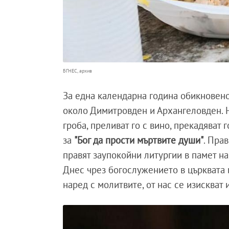
БГНЕС, архив
За една календарна година обикновено
около Димитровден и Архангеловден. 
гроба, преливат го с вино, прекадяват 
за
"Бог да прости мъртвите души"
. Пра
правят заупокойни литургии в памет н
Днес чрез богослужението в църквата 
наред с молитвите, от нас се изискват 