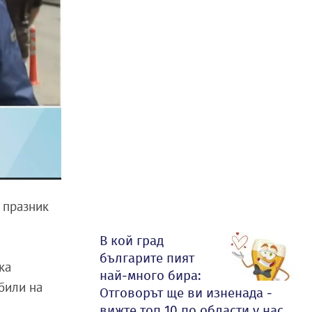
и празник
В кой град
българите пият
ка
най-много бира:
били на
Отговорът ще ви изненада -
вижте топ 10 по области у нас