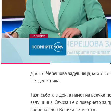
Днес е
Черешова задушница
, която с
Петдесетница.
Тази събота е ден,
в памет на всички п
задушница. Свързан е с поверието за 
свобода след Велики четвъртък.