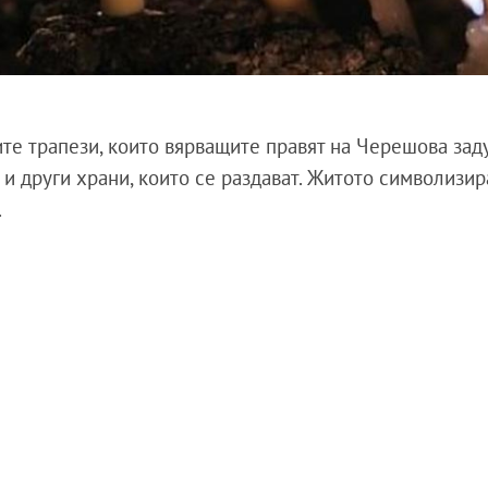
те трапези, които вярващите правят на Черешова зад
е и други храни, които се раздават. Житото символизир
.