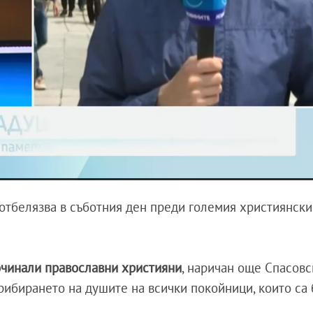
е отбелязва в съботния ден преди големия християнск
очинали православни християни
, наричан още Спасовс
прибирането на душите на всички покойници, които са 