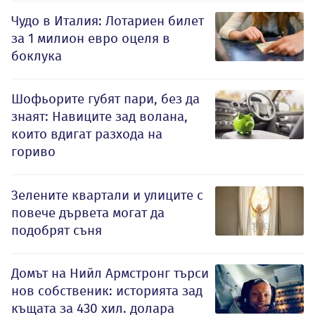
Чудо в Италия: Лотариен билет
за 1 милион евро оцеля в
боклука
Шофьорите губят пари, без да
знаят: Навиците зад волана,
които вдигат разхода на
гориво
Зелените квартали и улиците с
повече дървета могат да
подобрят съня
Домът на Нийл Армстронг търси
нов собственик: историята зад
къщата за 430 хил. долара