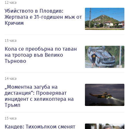
12 часа
Убийството в Пловдив:
Жертвата е 31-годишен мъж от
Кричим
13 часа
Кола се преобърна по таван
на тротоар във Велико
Търново
14 часа
„Моментна загуба на
дистанция“: Проверяват
инцидент с хеликоптера на
Тръмп
15 часа
Кандев: Тихомълком сменят