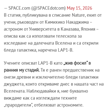
— SPACE.com (@SPACEdotcom)
May 15, 2026
В статия, публикувана в списание Nature, екип от
учени, ръководен от Кимихико Накаджима –
астроном от Университета в Каназава, Япония –
описва как са използвали телескопа за
изследване на далечната Вселена и са открили
бледа галактика, наречена LAP1-B.
Учените описват LAP1-B като
„жив фосил“ в
ранния му стадий.
Тя е ранен предшественик на
онези древни и изключително бледи галактики
джуджета, които откриваме днес в нашата част на
Вселената. Наблюдавайки я, ние буквално
виждаме как са изглеждали техните
„прародители“, отбелязват астрономите.