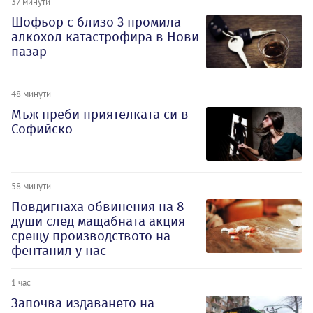
37 минути
Шофьор с близо 3 промила
алкохол катастрофира в Нови
пазар
48 минути
Мъж преби приятелката си в
Софийско
58 минути
Повдигнаха обвинения на 8
души след мащабната акция
срещу производството на
фентанил у нас
1 час
Започва издаването на