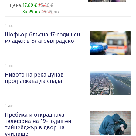
Цена:
17.89 €
25.56 €
34.99 лв
49.99 лв
1 час
Шофьор блъсна 17-годишен
младеж в Благоевградско
1 час
Нивото на река Дунав
продължава да спада
1 час
Пребиха и откраднаха
телефона на 19-годишен
тийнейджър в двор на
училище