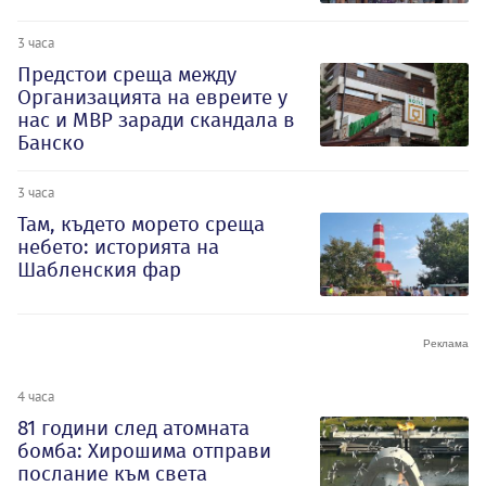
3 часа
Предстои среща между
Организацията на евреите у
нас и МВР заради скандала в
Банско
3 часа
Там, където морето среща
небето: историята на
Шабленския фар
4 часа
81 години след атомната
бомба: Хирошима отправи
послание към света