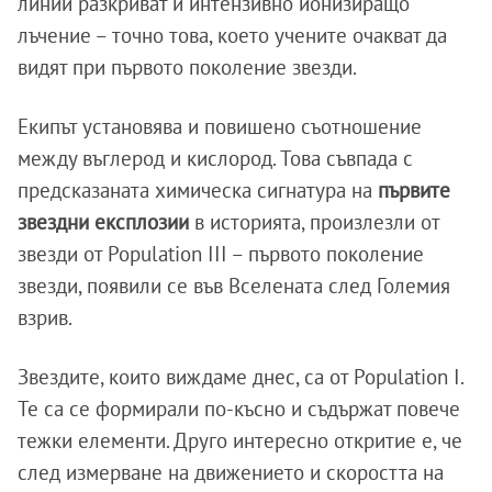
линии разкриват и интензивно йонизиращо
лъчение – точно това, което учените очакват да
видят при първото поколение звезди.
Екипът установява и повишено съотношение
между въглерод и кислород. Това съвпада с
предсказаната химическа сигнатура на
първите
звездни експлозии
в историята, произлезли от
звезди от Population III – първото поколение
звезди, появили се във Вселената след Големия
взрив.
Звездите, които виждаме днес, са от Population I.
Те са се формирали по-късно и съдържат повече
тежки елементи. Друго интересно откритие е, че
след измерване на движението и скоростта на