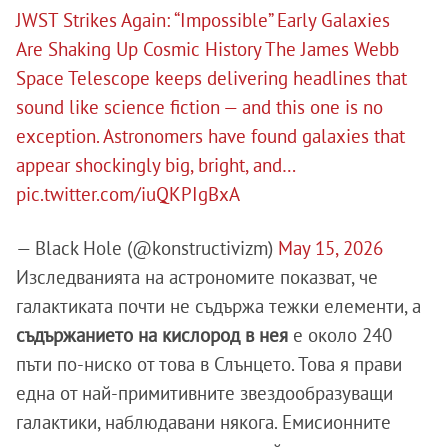
JWST Strikes Again: “Impossible” Early Galaxies
Are Shaking Up Cosmic History The James Webb
Space Telescope keeps delivering headlines that
sound like science fiction — and this one is no
exception. Astronomers have found galaxies that
appear shockingly big, bright, and…
pic.twitter.com/iuQKPIgBxA
— Black Hole (@konstructivizm)
May 15, 2026
Изследванията на астрономите показват, че
галактиката почти не съдържа тежки елементи, а
съдържанието на кислород в нея
е около 240
пъти по-ниско от това в Слънцето. Това я прави
една от най-примитивните звездообразуващи
галактики, наблюдавани някога. Емисионните