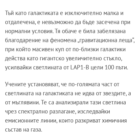
Тъй като галактиката е изключително малка и
отдалечена, е невъзможно да бъде засечена при
нормални условия. Тя обаче е била забелязана
благодарение на феномена „гравитационна леща“,
при който масивен куп от по-близки галактики
действа като гигантско увеличително стъкло,
усилвайки светлината от LAP1-B цели 100 пъти.
Учените установяват, че по-голямата част от
светлината на галактиката не идва от звездите, а
от мъглявини. Те са анализирали тази светлина
чрез спектрално разлагане, изследвайки
емисионните линии, които разкриват химичния
състав на газа.