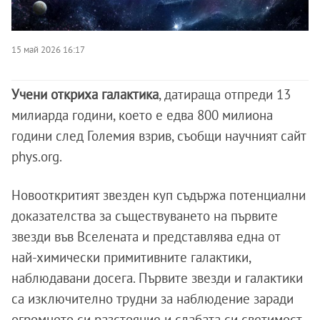
15 май 2026 16:17
Учени откриха галактика
, датираща отпреди 13
милиарда години, което е едва 800 милиона
години след Големия взрив, съобщи научният сайт
phys.org.
Новооткритият звезден куп съдържа потенциални
доказателства за съществуването на първите
звезди във Вселената и представлява една от
най-химически примитивните галактики,
наблюдавани досега. Първите звезди и галактики
са изключително трудни за наблюдение заради
огромното си разстояние и слабата си светимост,