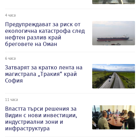
4 часа
Предупреждават за риск от
екологична катастрофа след
нефтен разлив край
бреговете на Оман
6 часа
Затварят за кратко лента на
магистрала „Тракия“ край
София
11 часа
Властта търси решения за
Видин с нови инвестиции,
индустриални зони и
инфраструктура