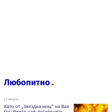
Любопитно
12 минути
Като от „Звездна нощ“ на Ван
Гог: Вижте най-детайлните