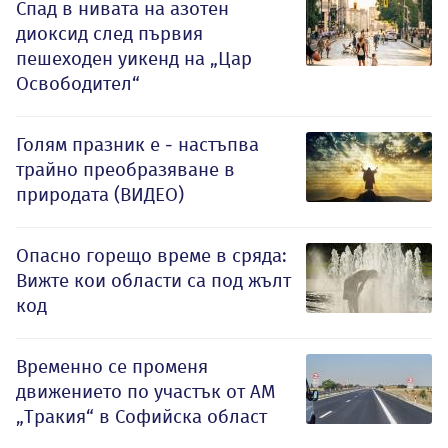
Спад в нивата на азотен
диоксид след първия
пешеходен уикенд на „Цар
Освободител“
Голям празник е - настъпва
трайно преобразяване в
природата (ВИДЕО)
Опасно горещо време в сряда:
Вижте кои области са под жълт
код
Временно се променя
движението по участък от АМ
„Тракия“ в Софийска област