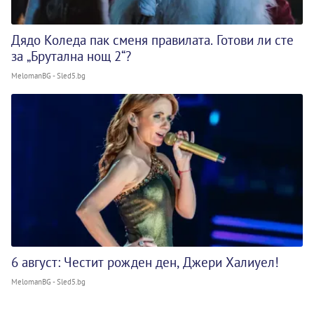
Дядо Коледа пак сменя правилата. Готови ли сте
за „Брутална нощ 2“?
MelomanBG - Sled5.bg
6 август: Честит рожден ден, Джери Халиуел!
MelomanBG - Sled5.bg