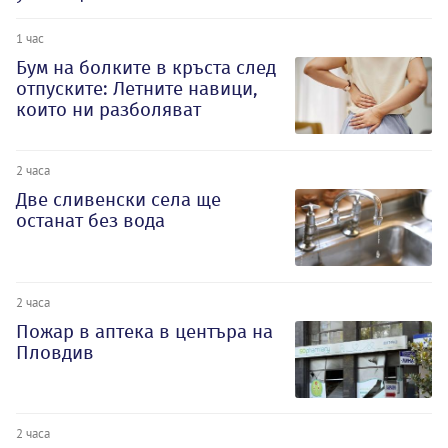
1 час
Бум на болките в кръста след
отпуските: Летните навици,
които ни разболяват
2 часа
Две сливенски села ще
останат без вода
2 часа
Пожар в аптека в центъра на
Пловдив
2 часа