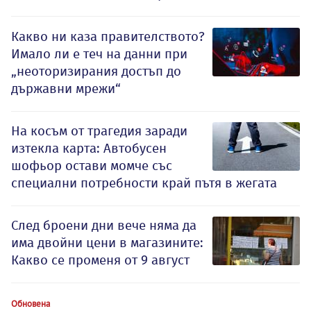
Какво ни каза правителството?
Имало ли е теч на данни при
„неоторизирания достъп до
държавни мрежи“
На косъм от трагедия заради
изтекла карта: Автобусен
шофьор остави момче със
специални потребности край пътя в жегата
След броени дни вече няма да
има двойни цени в магазините:
Какво се променя от 9 август
Обновена