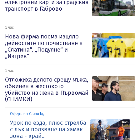
електронни карти за градския
транспорт в Габрово
1 час
Нова фирма поема изцяло
дейностите по почистване в
„Слатина“, „Подуяне“ и
„Изгрев“
1 час
Отложиха делото срещу мъжа,
обвинен в жестокото
убийство на жена в Първомай
(СНИМКИ)
Оферта от Grabo.bg
Урок по езда, плюс стрелба
с лък и ползване на хамак
зона - край..