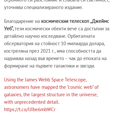
уточнява специализираното издание.
Благодарение на
космическия телескоп „Джеймс
Уеб“,
тези космически обекти вече са достъпни за
детайлно научно изследване. Орбиталната
обсерватория на стойност 10 милиарда долара,
изстреляна през 2021 г., има способността да
надниква назад във времето – чак до епохата на
формиране на първите галактики и звезди.
Using the James Webb Space Telescope,
astronomers have mapped the "cosmic web" of
galaxies, the largest structure in the universe,
with unprecedented detail.
https://t.co/UIbe6mbWCr