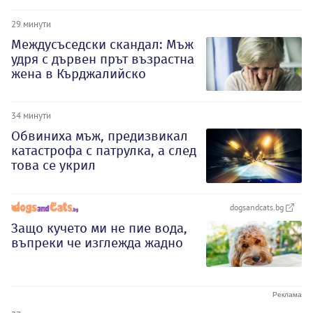
29 минути
Междусъседски скандал: Мъж
удря с дървен прът възрастна
жена в Кърджалийско
34 минути
Обвиниха мъж, предизвикал
катастрофа с патрулка, а след
това се укрил
dogsandcats.bg
Защо кучето ми не пие вода,
въпреки че изглежда жадно