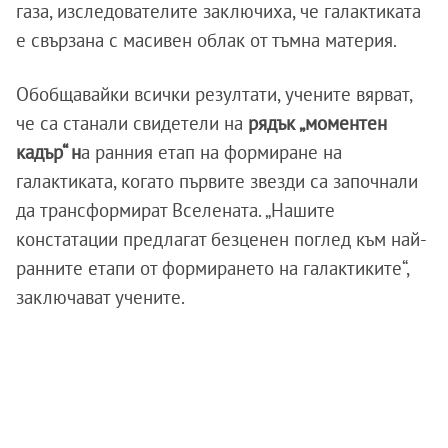
газа, изследователите заключиха, че галактиката
е свързана с масивен облак от тъмна материя.
Обобщавайки всички резултати, учените вярват,
че са станали свидетели на
рядък „моментен
кадър“ н
а ранния етап на формиране на
галактиката, когато първите звезди са започнали
да трансформират Вселената. „Нашите
констатации предлагат безценен поглед към най-
ранните етапи от формирането на галактиките“,
заключават учените.