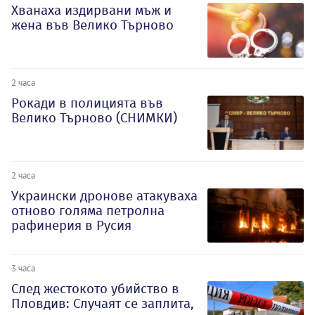
Хванаха издирвани мъж и
жена във Велико Търново
2 часа
Рокади в полицията във
Велико Търново (СНИМКИ)
2 часа
Украински дронове атакуваха
отново голяма петролна
рафинерия в Русия
3 часа
След жестокото убийство в
Пловдив: Случаят се заплита,