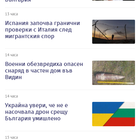
13 часа
Испания започва гранични
проверки с Италия след
мигрантския спор
14 часа
Военни обезвредиха опасен
снаряд в частен дом във
Видин
14 часа
Украйна увери, че не е
насочвала дрон срещу
България умишлено
15 часа