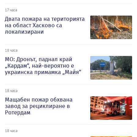
17 часа
Двата пожара на територията
на област Хасково са
локализирани
18 часа
МО: Дронът, паднал край
„Кардам“, най-вероятно е
украинска примамка „Майя“
18 часа
Мащабен пожар обхвана
завод за рециклиране в
Ротердам
18 часа