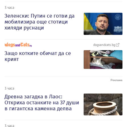
3 часа
Зеленски: Путин се готви да
мобилизира още стотици
хиляди руснаци
dogsandcats.bg
Защо котките обичат да се
крият
3 часа
Древна загадка в Лаос:
Откриха останките на 37 души
в гигантска каменна делва
3 часа