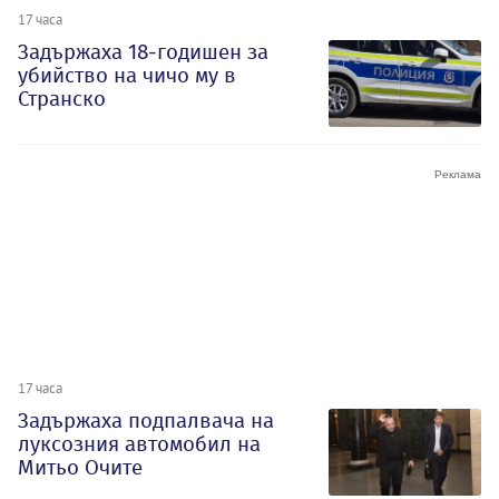
17 часа
Задържаха 18-годишен за
убийство на чичо му в
Странско
17 часа
Задържаха подпалвача на
луксозния автомобил на
Митьо Очите