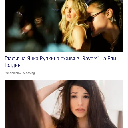
Гласът на Янка Рупкина оживя в „Ravers“ на Ели
Голдинг
MelomanBG - Sled5.bg