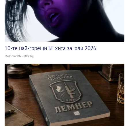
10-те най-горещи БГ хита за юли 2026
MelomanBG - 10te.bg