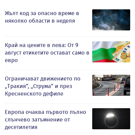
Жълт код за опасно време в
няколко области в неделя
Край на цените в лева: От 9
август етикетите остават само в
евро
Ограничават движението по
„Тракия“, „Струма“ и през
Кресненското дефиле
Европа очаква първото пълно
слънчево затъмнение от
десетилетия