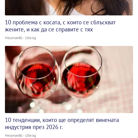
10 проблема с косата, с които се сблъскват
жените, и как да се справите с тях
MelomanBG - 10te.bg
10 тенденции, които ще определят винената
индустрия през 2026 г.
MelomanBG - 10te.bg