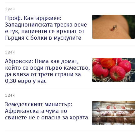
1 ден
Проф. Кантарджиев:
Западнонилската треска вече
е тук, пациенти се връщат от
Гърция с болки в мускулите
1 ден
Абровски: Няма как домат,
който се води първо качество,
да влиза от трети страни за
0,30 евро у нас
1 ден
Земеделският министър:
Африканската чума по
свинете не е опасна за хората