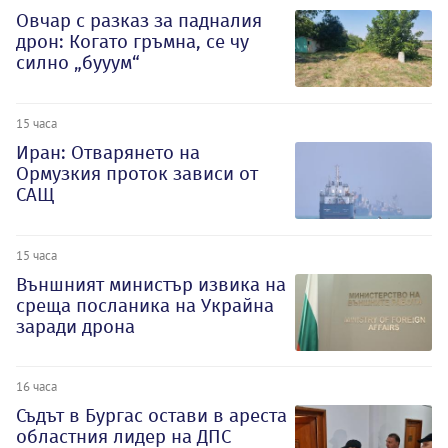
Овчар с разказ за падналия
дрон: Когато гръмна, се чу
силно „бууум“
15 часа
Иран: Отварянето на
Ормузкия проток зависи от
САЩ
15 часа
Външният министър извика на
среща посланика на Украйна
заради дрона
16 часа
Съдът в Бургас остави в ареста
областния лидер на ДПС