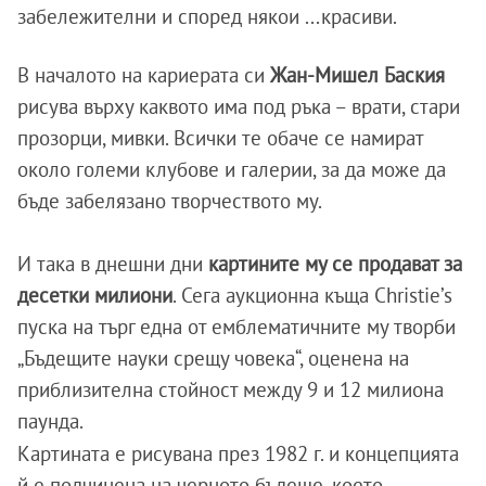
забележителни и според някои ...красиви.
В началото на кариерата си
Жан-Мишел Баския
рисува върху каквото има под ръка – врати, стари
прозорци, мивки. Всички те обаче се намират
около големи клубове и галерии, за да може да
бъде забелязано творчеството му.
И така в днешни дни
картините му се продават за
десетки милиони
. Сега аукционна къща Christie’s
пуска на търг една от емблематичните му творби
„Бъдещите науки срещу човека“, оценена на
приблизителна стойност между 9 и 12 милиона
паунда.
Картината е рисувана през 1982 г. и концепцията
й е подчинена на черното бъдеще, което