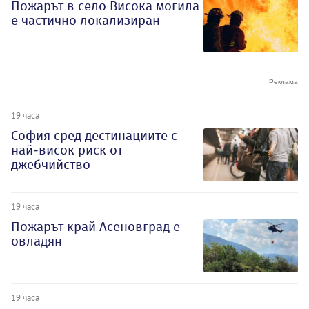
Пожарът в село Висока могила
е частично локализиран
19 часа
София сред дестинациите с
най-висок риск от
джебчийство
19 часа
Пожарът край Асеновград е
овладян
19 часа