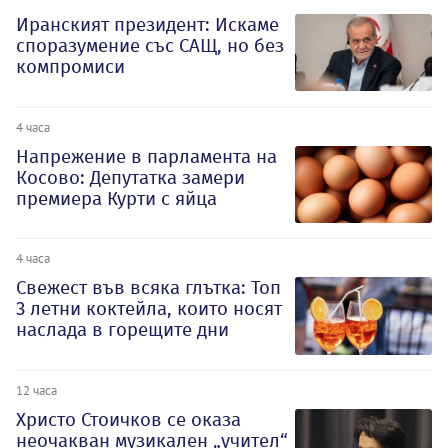
Иранският президент: Искаме
споразумение със САЩ, но без
компромиси
4 часа
Напрежение в парламента на
Косово: Депутатка замери
премиера Курти с яйца
4 часа
Свежест във всяка глътка: Топ
3 летни коктейла, които носят
наслада в горещите дни
12 часа
Христо Стоичков се оказа
неочакван музикален „учител“