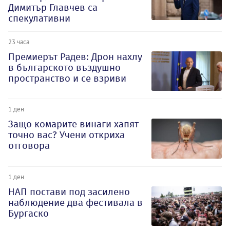
Димитър Главчев са
спекулативни
23 часа
Премиерът Радев: Дрон нахлу
в българското въздушно
пространство и се взриви
1 ден
Защо комарите винаги хапят
точно вас? Учени откриха
отговора
1 ден
НАП постави под засилено
наблюдение два фестивала в
Бургаско