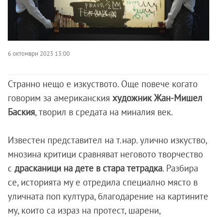
6 октомври 2023 13:00
Странно нещо е изкуството. Още повече когато
говорим за американския
художник Жан-Мишел
Баския
, творил в средата на миналия век.
Известен представител на т.нар. улично изкуство,
мнозина критици сравняват неговото творчество
с
драсканици на дете в стара тетрадка
. Разбира
се, историята му е отредила специално място
в
уличната поп култура, благодарение на картините
му, които са израз на протест, шарени,