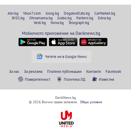
Abv.bg
Vbox7.com
Gong.bg
DogsAndCats.bg
CarMarket.bg
BISS.bg
Ohnamama.bg
Grabo.bg
Pariteni.bg
Edna.bg
Vesti.bg
Nova.bg
Telegraph.bg
Мобилното приложение на Dariknews.bg
Четете ни в Google News
За нас
За реклама
Платени публикации
Контакти
Facebook
Поверителност
Политика ЛД
Известия
DarikNews.bg
© 2026 Всички права запазени.
Общи условия