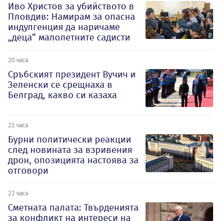
Иво Христов за убийството в
Пловдив: Намирам за опасна
индулгенция да наричаме
„деца” малолетните садисти
20 часа
Сръбският президент Вучич и
Зеленски се срещнаха в
Белград, какво си казаха
21 часа
Бурни политически реакции
след новината за взривения
дрон, опозицията настоява за
отговори
22 часа
Сметната палата: Твърденията
за конфликт на интереси на