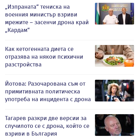
„Изпраната“ тениска на
военния министър взриви
мрежите – засенчи дрона край
„Кардам“
Как кетогенната диета се
отразява на някои психични
разстройства
Йотова: Разочарована съм от
примитивната политическа
употреба на инцидента с дрона
Тагарев разкри две версии за
случилото се с дрона, който се
взриви в България