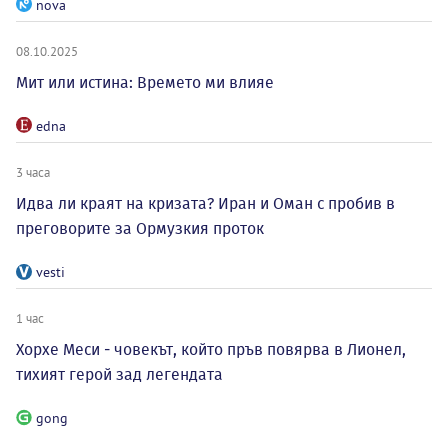
nova
08.10.2025
Мит или истина: Времето ми влияе
edna
3 часа
Идва ли краят на кризата? Иран и Оман с пробив в
преговорите за Ормузкия проток
vesti
1 час
Хорхе Меси - човекът, който пръв повярва в Лионел,
тихият герой зад легендата
gong