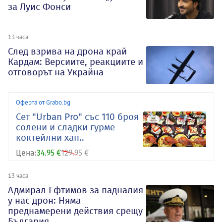
за Луис Фонси
13 часа
След взрива на дрона край
Кардам: Версиите, реакциите и
отговорът на Украйна
Оферта от Grabo.bg
Сет "Urban Pro" със 110 броя
солени и сладки гурме
коктейлни хап..
Цена:
34.95 €
129.95 €
13 часа
Адмирал Ефтимов за падналия
у нас дрон: Няма
преднамерени действия срещу
България