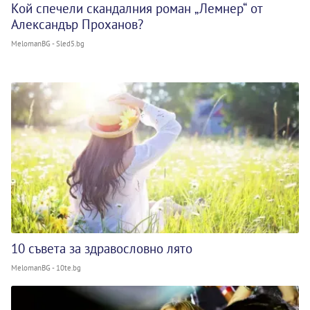
Кой спечели скандалния роман „Лемнер“ от
Александър Проханов?
MelomanBG - Sled5.bg
10 съвета за здравословно лято
MelomanBG - 10te.bg