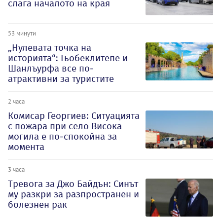
слага началото на края
53 минути
„Нулевата точка на
историята“: Гьобеклитепе и
Шанлъурфа все по-
атрактивни за туристите
2 часа
Комисар Георгиев: Ситуацията
с пожара при село Висока
могила е по-спокойна за
момента
3 часа
Тревога за Джо Байдън: Синът
му разкри за разпространен и
болезнен рак