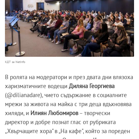
КДТ за NetInfo
В ролята на модератори и през двата дни влязоха
харизматичните водещи
Диляна Георгиева
(@dilianadare), чието съдържание в социалните
мрежи за живота на майка с три деца вдъхновява
хиляди, и
Илиян Любомиров
– творчески
директор и добре познат глас от рубриката
„Хвърчащите хора" в „На кафе", който за пореден