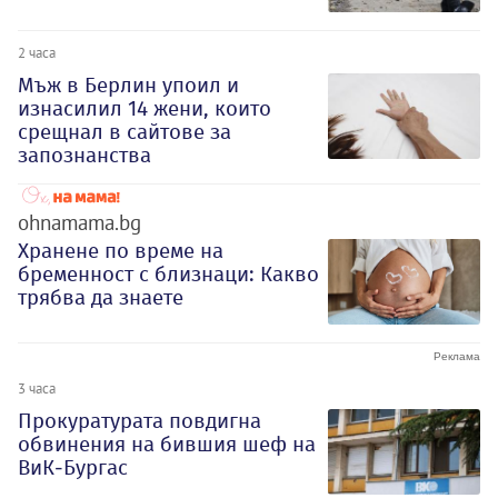
2 часа
Мъж в Берлин упоил и
изнасилил 14 жени, които
срещнал в сайтове за
запознанства
ohnamama.bg
Хранене по време на
бременност с близнаци: Какво
трябва да знаете
3 часа
Прокуратурата повдигна
обвинения на бившия шеф на
ВиК-Бургас