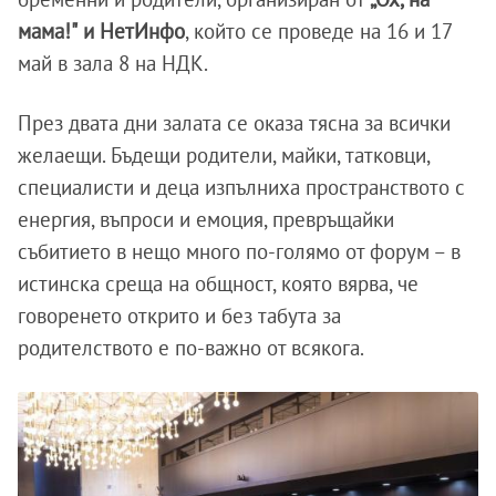
мама!"
и НетИнфо
, който се проведе на 16 и 17
май в зала 8 на НДК.
През двата дни залата се оказа тясна за всички
желаещи. Бъдещи родители, майки, татковци,
специалисти и деца изпълниха пространството с
енергия, въпроси и емоция, превръщайки
събитието в нещо много по-голямо от форум – в
истинска среща на общност, която вярва, че
говоренето открито и без табута за
родителството е по-важно от всякога.