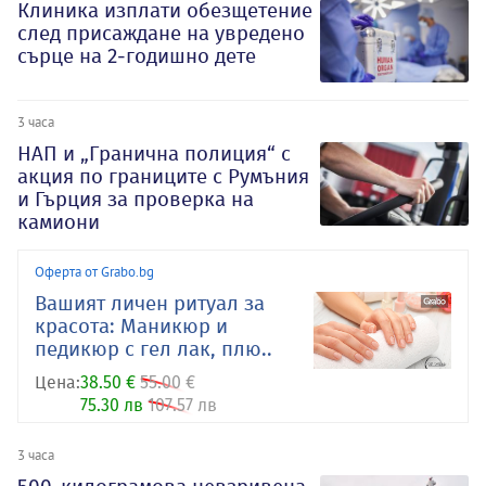
Клиника изплати обезщетение
след присаждане на увредено
сърце на 2-годишно дете
3 часа
НАП и „Гранична полиция“ с
акция по границите с Румъния
и Гърция за проверка на
камиони
Оферта от Grabo.bg
Вашият личен ритуал за
красота: Маникюр и
педикюр с гел лак, плю..
Цена:
38.50 €
55.00 €
75.30 лв
107.57 лв
3 часа