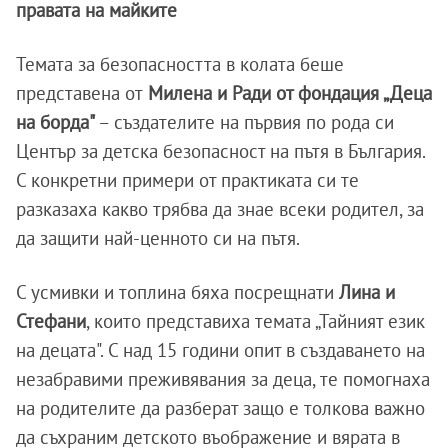
правата на майките
Темата за безопасността в колата беше
представена от
Милена и Ради от фондация „Деца
на борда"
– създателите на първия по рода си
Център за детска безопасност на пътя в България.
С конкретни примери от практиката си те
разказаха какво трябва да знае всеки родител, за
да защити най-ценното си на пътя.
С усмивки и топлина бяха посрещнати
Лина и
Стефани
, които представиха темата „Тайният език
на децата". С над 15 години опит в създаването на
незабравими преживявания за деца, те помогнаха
на родителите да разберат защо е толкова важно
да съхраним детското въображение и вярата в