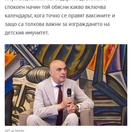
спокоен начин той обясни какво включва
календарът, кога точно се правят ваксините и
защо са толкова важни за изграждането на
детския имунитет.
КДТ за NetInfo