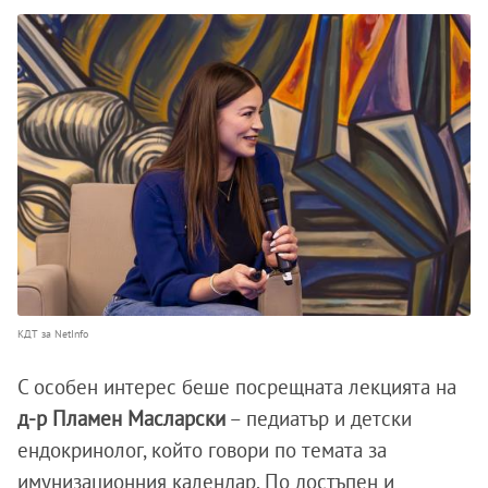
КДТ за NetInfo
С особен интерес беше посрещната лекцията на
д-р Пламен Масларски
– педиатър и детски
ендокринолог, който говори по темата за
имунизационния календар. По достъпен и