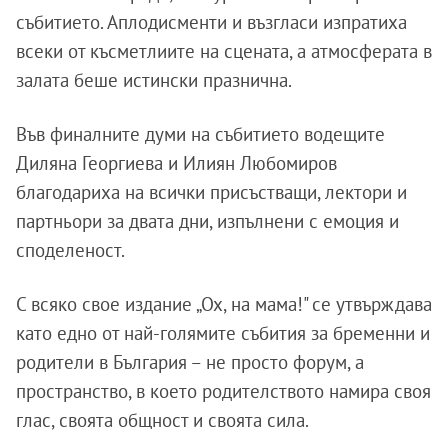
събитието. Аплодисменти и възгласи изпратиха
всеки от късметлиите на сцената, а атмосферата в
залата беше истински празнична.
Във финалните думи на събитието водещите
Диляна Георгиева и Илиян Любомиров
благодариха на всички присъстващи, лектори и
партньори за двата дни, изпълнени с емоция и
споделеност.
С всяко свое издание „Ох, на мама!" се утвърждава
като едно от най-голямите събития за бременни и
родители в България – не просто форум, а
пространство, в което родителството намира своя
глас, своята общност и своята сила.