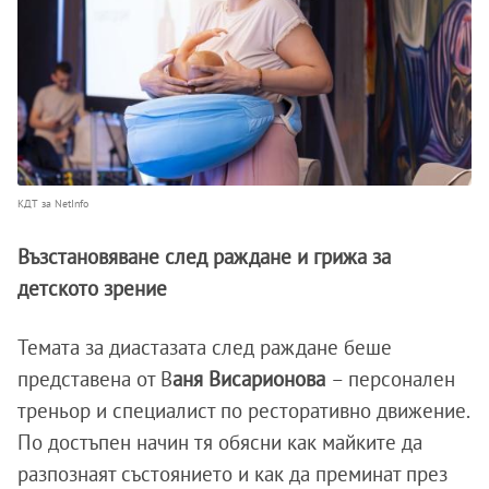
КДТ за NetInfo
Възстановяване след раждане и грижа за
детското зрение
Темата за диастазата след раждане беше
представена от В
аня Висарионова
– персонален
треньор и специалист по ресторативно движение.
По достъпен начин тя обясни как майките да
разпознаят състоянието и как да преминат през