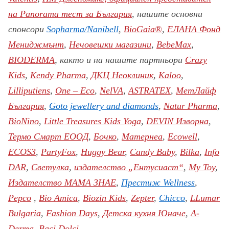
на Panorama тест за България
,
нашите основни
спонсори
Sopharma
/Nanibell
,
BioGaia®
,
ЕЛАНА Фонд
Мениджмънт
,
Нечовешки магазини
,
BebeMax
,
,
BIODERMA
както и на нашите партньори
Crazy
Kids
,
Кendy Pharma
,
ДКЦ Неоклиник
,
Kaloo
,
Lilliputiens
,
One – Eco
,
NelVA
,
ASTRATEX
,
МетЛайф
България
,
G
oto jewellery and diamonds
,
Natur Pharma
,
BioNino
,
Little Treasures Kids Yoga
,
DEVIN Изворна
,
Термо Смарт ЕООД
,
Бочко
,
Матернеа
,
Ecowell
,
ECOS3
,
PartyFox
,
Huggy Bear
,
Candy Baby
,
Bilka
,
Info
DAR
,
Светулка
,
издателство „Ентусиаст“
,
My Toy
,
Издателство МАМА ЗНАЕ
,
Престиж
Wellness
,
Pepco
,
Bio Amica
,
Biozin Kids
,
Zepter
,
Chic
c
o
,
LLumar
Bulgaria
,
Fashion Days
,
Детска кухня Юначе
,
A-
Derma
,
Baci Dolci