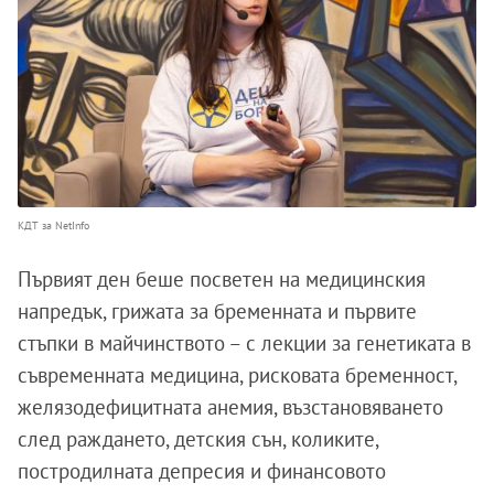
КДТ за NetInfo
Първият ден беше посветен на медицинския
напредък, грижата за бременната и първите
стъпки в майчинството – с лекции за генетиката в
съвременната медицина, рисковата бременност,
желязодефицитната анемия, възстановяването
след раждането, детския сън, коликите,
постродилната депресия и финансовото