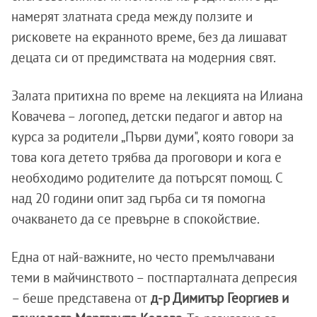
намерят златната среда между ползите и
рисковете на екранното време, без да лишават
децата си от предимствата на модерния свят.
Залата притихна по време на лекцията на Илиана
Ковачева – логопед, детски педагог и автор на
курса за родители „Първи думи", която говори за
това кога детето трябва да проговори и кога е
необходимо родителите да потърсят помощ. С
над 20 години опит зад гърба си тя помогна
очакването да се превърне в спокойствие.
Една от най-важните, но често премълчавани
теми в майчинството – постпарталната депресия
– беше представена от
д-р Димитър Георгиев и