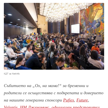
КДТ за NetInfo
Събитието на „Ох, на мама!“ за бременни и
родители се осъществява с подкрепата и доверието
на нашите генерални спонсори
Pufies
,
Future
,
Valentis
,
НМ Дженомикс, официален представител