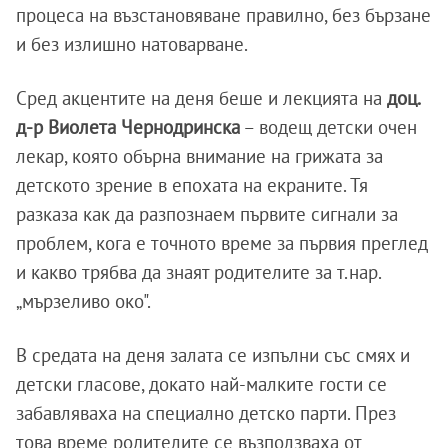
процеса на възстановяване правилно, без бързане
и без излишно натоварване.
Сред акцентите на деня беше и лекцията на
доц.
д-р Виолета Чернодринска
– водещ детски очен
лекар, която обърна внимание на грижата за
детското зрение в епохата на екраните. Тя
разказа как да разпознаем първите сигнали за
проблем, кога е точното време за първия преглед
и какво трябва да знаят родителите за т.нар.
„мързеливо око".
В средата на деня залата се изпълни със смях и
детски гласове, докато най-малките гости се
забавляваха на специално детско парти. През
това време родителите се възползваха от