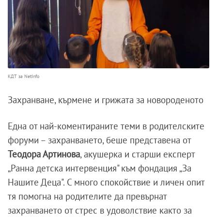
КДТ за NetInfo
Захранване, кърмене и грижата за новороденото
Една от най-коментираните теми в родителските
форуми – захранването, беше представена от
Теодора Артинова
, акушерка и старши експерт
„Ранна детска интервенция" към фондация „За
Нашите Деца". С много спокойствие и личен опит
тя помогна на родителите да превърнат
захранването от стрес в удоволствие както за