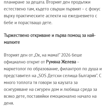
планиране за децата. Вторият ден продължи
естествено там, където свърши първият – с фокус
върху практическите аспекти на ежедневието с
бебе и порастващо дете.
Тържествено откриване и първа помощ за най-
малките
Вторият ден от „Ох, на мама!" 2026 беше
официално открит от
Румяна Желева
–
маркетолог по образование, филантроп по душа и
представител на „SOS Детски селища България". С
много топлота тя говори за каузата за
осигуряване на сигурен дом и любяща среда за
всяко дете, поставяйки емоционално начало на
деня.