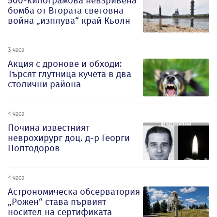
500-килограмова невзривена
бомба от Втората световна
война „изплува“ край Кьолн
3 часа
Акция с дронове и обходи:
Търсят глутница кучета в два
столични района
4 часа
Почина известният
неврохирург доц. д-р Георги
Поптодоров
4 часа
Астрономическа обсерватория
„Рожен“ става първият
носител на сертификата