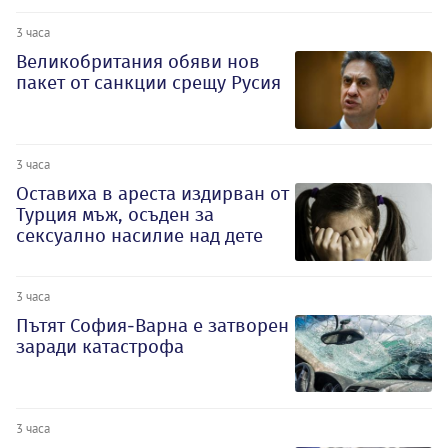
3 часа
Великобритания обяви нов
пакет от санкции срещу Русия
3 часа
Оставиха в ареста издирван от
Турция мъж, осъден за
сексуално насилие над дете
3 часа
Пътят София-Варна е затворен
заради катастрофа
3 часа