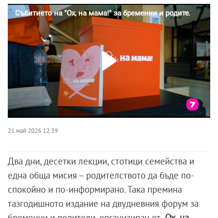
21 май 2026 12:39
Два дни, десетки лекции, стотици семейства и
една обща мисия – родителството да бъде по-
спокойно и по-информирано. Така премина
тазгодишното издание на двудневния форум за
бременни и родители, организиран от
„Ох, на