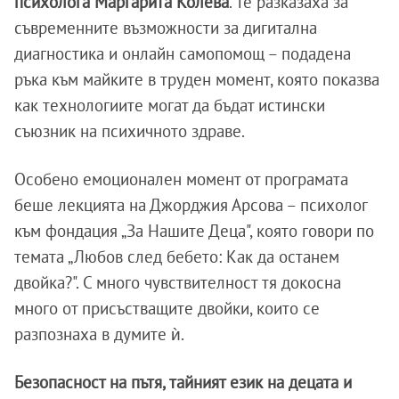
психолога Маргарита Колева
. Те разказаха за
съвременните възможности за дигитална
диагностика и онлайн самопомощ – подадена
ръка към майките в труден момент, която показва
как технологиите могат да бъдат истински
съюзник на психичното здраве.
Особено емоционален момент от програмата
беше лекцията на Джорджия Арсова – психолог
към фондация „За Нашите Деца", която говори по
темата „Любов след бебето: Как да останем
двойка?". С много чувствителност тя докосна
много от присъстващите двойки, които се
разпознаха в думите ѝ.
Безопасност на пътя, тайният език на децата и