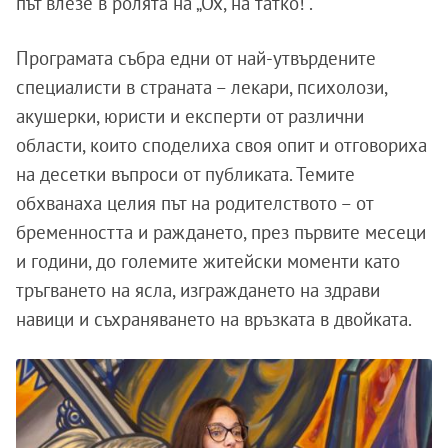
път влезе в ролята на „Ох, на татко!".
Програмата събра едни от най-утвърдените
специалисти в страната – лекари, психолози,
акушерки, юристи и експерти от различни
области, които споделиха своя опит и отговориха
на десетки въпроси от публиката. Темите
обхванаха целия път на родителството – от
бременността и раждането, през първите месеци
и години, до големите житейски моменти като
тръгването на ясла, изграждането на здрави
навици и съхраняването на връзката в двойката.