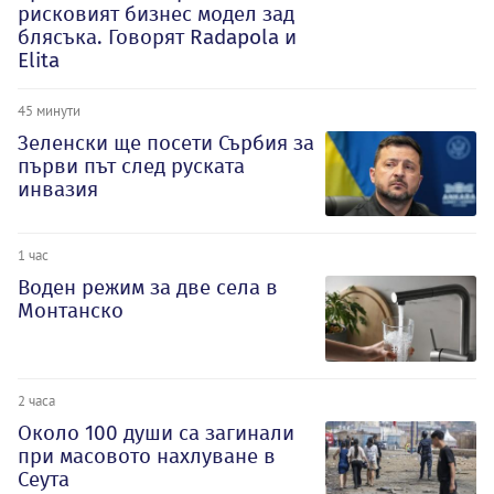
рисковият бизнес модел зад
блясъка. Говорят Radapola и
Elita
45 минути
Зеленски ще посети Сърбия за
първи път след руската
инвазия
1 час
Воден режим за две села в
Монтанско
2 часа
Около 100 души са загинали
при масовото нахлуване в
Сеута