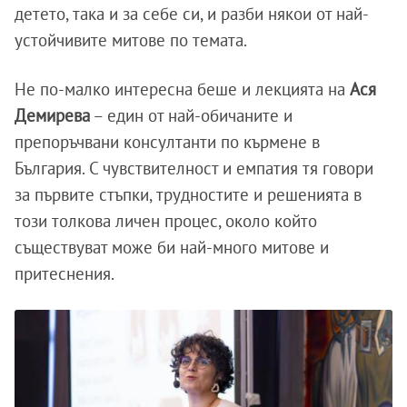
детето, така и за себе си, и разби някои от най-
устойчивите митове по темата.
Не по-малко интересна беше и лекцията на
Ася
Демирева
– един от най-обичаните и
препоръчвани консултанти по кърмене в
България. С чувствителност и емпатия тя говори
за първите стъпки, трудностите и решенията в
този толкова личен процес, около който
съществуват може би най-много митове и
притеснения.