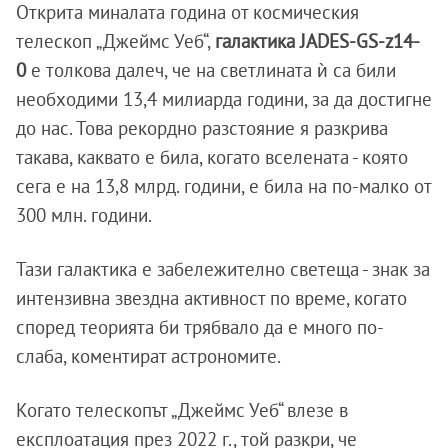
Открита миналата година от космическия
телескоп „Джеймс Уеб“,
галактика JADES-GS-z14-
0
е толкова далеч, че на светлината ѝ са били
необходими 13,4 милиарда години, за да достигне
до нас. Това рекордно разстояние я разкрива
такава, каквато е била, когато вселената - която
сега е на 13,8 млрд. години, е била на по-малко от
300 млн. години.
Тази галактика е забележително светеща - знак за
интензивна звездна активност по време, когато
според теорията би трябвало да е много по-
слаба, коментират астрономите.
Когато телескопът „Джеймс Уеб“ влезе в
експлоатация през 2022 г., той разкри, че