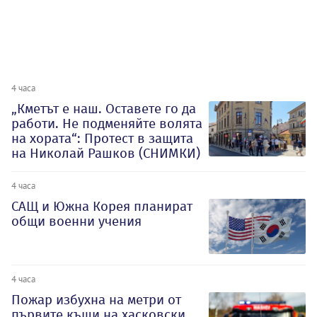
4 часа
„Кметът е наш. Оставете го да
работи. Не подменяйте волята
на хората“: Протест в защита
на Николай Рашков (СНИМКИ)
4 часа
САЩ и Южна Корея планират
общи военни учения
4 часа
Пожар избухна на метри от
първите къщи на хасковски