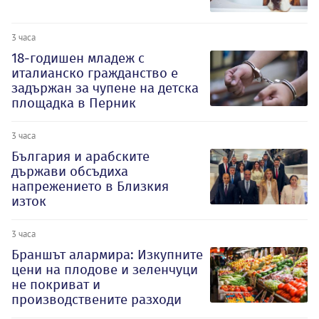
3 часа
18-годишен младеж с
италианско гражданство е
задържан за чупене на детска
площадка в Перник
3 часа
България и арабските
държави обсъдиха
напрежението в Близкия
изток
3 часа
Браншът алармира: Изкупните
цени на плодове и зеленчуци
не покриват и
производствените разходи