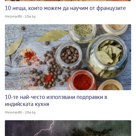
10 неща, които можем да научим от французите
MelomanBG - 10te.bg
10-те най-често използвани подправки в
индийската кухня
MelomanBG - 10te.bg