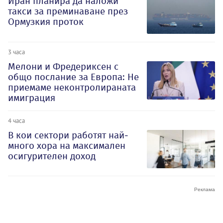
Иран планира да наложи
такси за преминаване през
Ормузкия проток
3 часа
Мелони и Фредериксен с
общо послание за Европа: Не
приемаме неконтролираната
имиграция
4 часа
В кои сектори работят най-
много хора на максимален
осигурителен доход