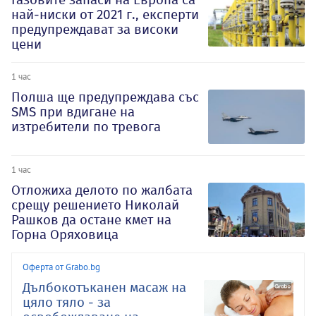
най-ниски от 2021 г., експерти
предупреждават за високи
цени
1 час
Полша ще предупреждава със
SMS при вдигане на
изтребители по тревога
1 час
Отложиха делото по жалбата
срещу решението Николай
Рашков да остане кмет на
Горна Оряховица
Оферта от Grabo.bg
Дълбокотъканен масаж на
цяло тяло - за