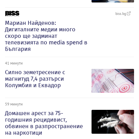
biss.bg
Мариан Найденов:
Дигиталните медии много
скоро ще задминат
телевизията по media spend в
България
41 минути
Силно земетресение с
магнитуд 7,4 разтърси
Колумбия и Еквадор
59 минути
Домашен арест за 75-
годишния рецидивист,
обвинен в разпространение
на наркотици