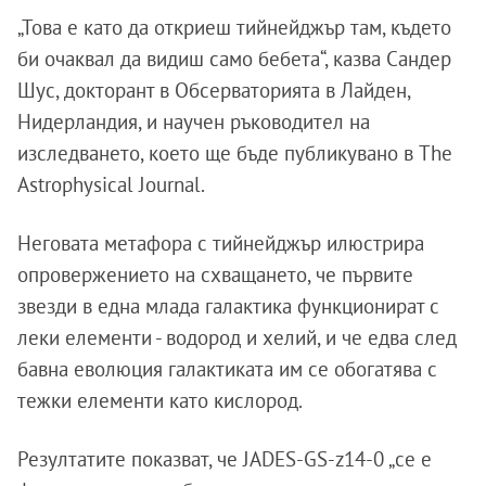
„Това е като да откриеш тийнейджър там, където
би очаквал да видиш само бебета“, казва Сандер
Шус, докторант в Обсерваторията в Лайден,
Нидерландия, и научен ръководител на
изследването, което ще бъде публикувано в The
Astrophysical Journal.
Неговата метафора с тийнейджър илюстрира
опровержението на схващането, че първите
звезди в една млада галактика функционират с
леки елементи - водород и хелий, и че едва след
бавна еволюция галактиката им се обогатява с
тежки елементи като кислород.
Резултатите показват, че JADES-GS-z14-0 „се е