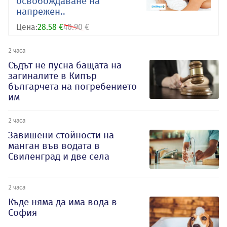
освобождаване на
напрежен..
Цена:
28.58 €
40.90 €
2 часа
Съдът не пусна бащата на
загиналите в Кипър
българчета на погребението
им
2 часа
Завишени стойности на
манган във водата в
Свиленград и две села
2 часа
Къде няма да има вода в
София