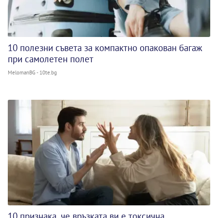
10 полезни съвета за компактно опакован багаж
при самолетен полет
MelomanBG - 10te.bg
10 признака, че връзката ви е токсична