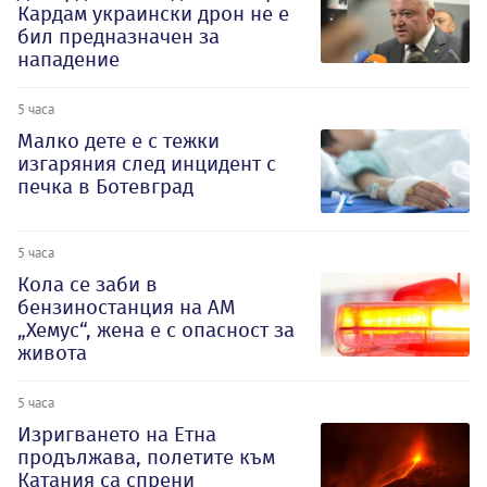
Кардам украински дрон не е
бил предназначен за
нападение
5 часа
Малко дете е с тежки
изгаряния след инцидент с
печка в Ботевград
5 часа
Кола се заби в
бензиностанция на АМ
„Хемус“, жена е с опасност за
живота
5 часа
Изригването на Етна
продължава, полетите към
Катания са спрени