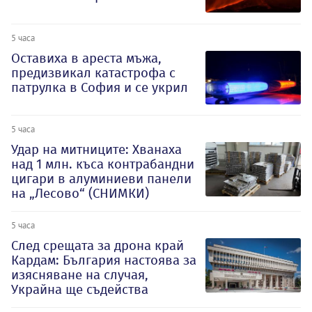
5 часа
Оставиха в ареста мъжа,
предизвикал катастрофа с
патрулка в София и се укрил
5 часа
Удар на митниците: Хванаха
над 1 млн. къса контрабандни
цигари в алуминиеви панели
на „Лесово“ (СНИМКИ)
5 часа
След срещата за дрона край
Кардам: България настоява за
изясняване на случая,
Украйна ще съдейства