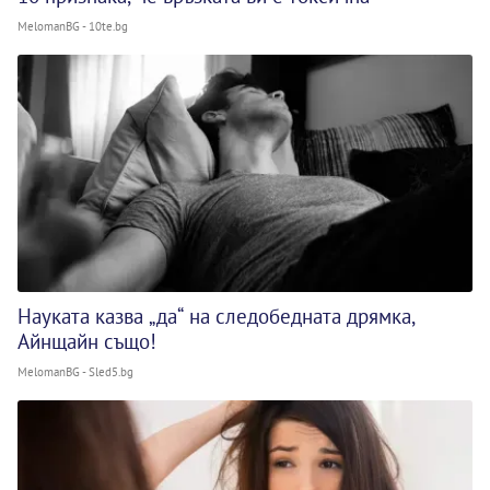
MelomanBG - 10te.bg
Науката казва „да“ на следобедната дрямка,
Айнщайн също!
MelomanBG - Sled5.bg