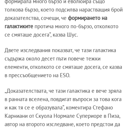
формирала много бързо и еволюира също
толкова бързо, което подсилва нарастващия брой
доказателства, сочещи, че
формирането на
галактиките
протича много по-бързо, отколкото
се смяташе досега“, казва Шус.
Двете изследвания показват, че тази галактика
съдържа около десет пъти повече тежки
елементи, отколкото се смяташе досега, се казва
в прессъобщението на ESO.
„Доказателствата, че тази галактика е вече зряла
в ранната вселена, повдигат въпроси за това кога
и как тя се е образувала“, коментира Стефано
Карниани от Скуола Нормале Супериоре в Пиза,
автор на второто изследване, което предстои да