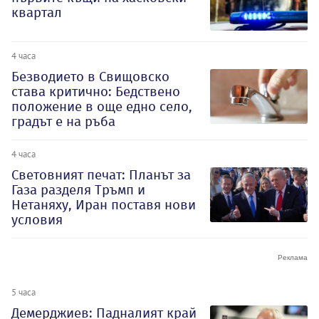
квартал
4 часа
Безводието в Свищовско
става критично: Бедствено
положение в още едно село,
градът е на ръба
4 часа
Световният печат: Планът за
Газа разделя Тръмп и
Нетаняху, Иран поставя нови
условия
5 часа
Демерджиев: Падналият край