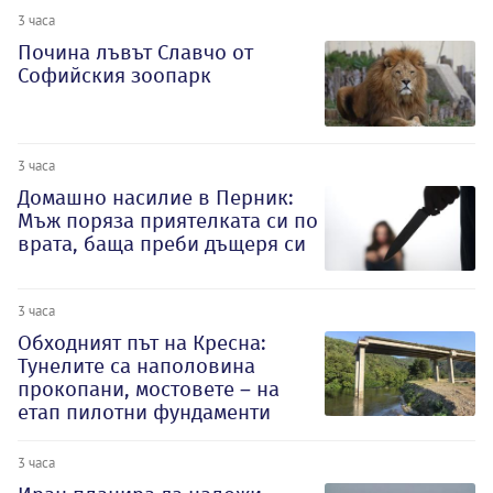
3 часа
Почина лъвът Славчо от
Софийския зоопарк
3 часа
Домашно насилие в Перник:
Мъж поряза приятелката си по
врата, баща преби дъщеря си
3 часа
Обходният път на Кресна:
Тунелите са наполовина
прокопани, мостовете – на
етап пилотни фундаменти
3 часа