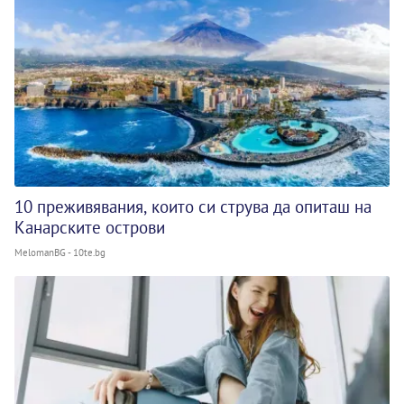
10 преживявания, които си струва да опиташ на
Канарските острови
MelomanBG - 10te.bg