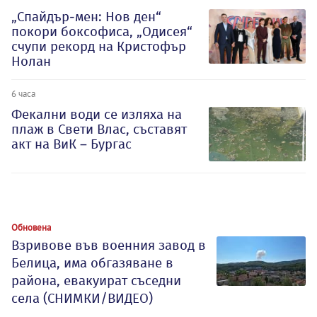
„Спайдър-мен: Нов ден“
покори боксофиса, „Одисея“
счупи рекорд на Кристофър
Нолан
6 часа
Фекални води се изляха на
плаж в Свети Влас, съставят
акт на ВиК – Бургас
Обновена
Взривове във военния завод в
Белица, има обгазяване в
района, евакуират съседни
села (СНИМКИ/ВИДЕО)