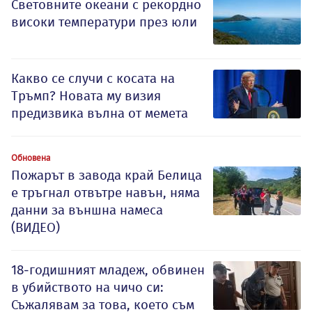
Световните океани с рекордно
високи температури през юли
Какво се случи с косата на
Тръмп? Новата му визия
предизвика вълна от мемета
Обновена
Пожарът в завода край Белица
е тръгнал отвътре навън, няма
данни за външна намеса
(ВИДЕО)
18-годишният младеж, обвинен
в убийството на чичо си:
Съжалявам за това, което съм