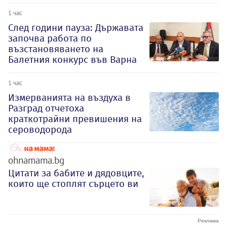
1 час
След години пауза: Държавата
започва работа по
възстановяването на
Балетния конкурс във Варна
1 час
Измерванията на въздуха в
Разград отчетоха
краткотрайни превишения на
сероводорода
ohnamama.bg
Цитати за бабите и дядовците,
които ще стоплят сърцето ви