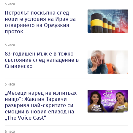
5 часа
Петролът поскъпна след
новите условия на Иран за
отварянето на Ормузкия
проток
5 часа
83-годишен мъж е в тежко
състояние след нападение в
Сливенско
5 часа
„Месеци наред не изпитвах
нищо“: Жаклин Таракчи
разкрива най-скритите си
емоции в новия епизод на
„The Voice Cast“
6 часа