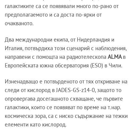
галактиките са се появявали много по-рано от
предполагаемото и са доста по-ярки от
очакваното.
Два международни екипа, от Нидерландия и
Италия, потвърдиха този сценарий с наблюдения,
направени с помощта на радиотелескопа
ALMA
в
Европейската южна обсерватория (ESO) в Чили.
Изненадващо е потвърденото от тях откриване на
следи от кислород в JADES-GS-z14-0, защото то
опровергава досегашното схващане, че първите
галактики, които се появяват по време на т.нар.
космическа зора, са с ниско съдържание на тежки
елементи като кислород.