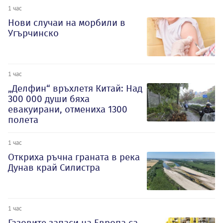
1 час
Нови случаи на морбили в
Угърчинско
1 час
„Делфин“ връхлетя Китай: Над
300 000 души бяха
евакуирани, отмениха 1300
полета
1 час
Откриха ръчна граната в река
Дунав край Силистра
1 час
Газовите запаси на Европа са