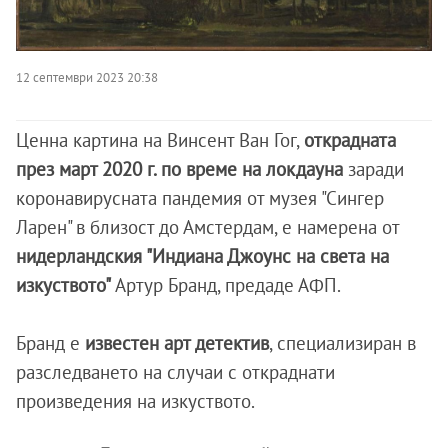
12 септември 2023 20:38
Ценна картина на Винсент Ван Гог,
открадната
през март 2020 г. по време на локдауна
заради
коронавирусната пандемия от музея "Сингер
Ларен" в близост до Амстердам, е намерена от
нидерландския "Индиана Джоунс на света на
изкуството"
Артур Бранд, предаде АФП.
Бранд е
известен арт детектив
, специализиран в
разследването на случаи с откраднати
произведения на изкуството.