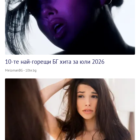
10-те най-горещи БГ хита за юли 2026
MelomanBG - 10te.bg