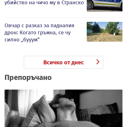
убийство на чичо му в Странско
Овчар с разказ за падналия
дрон: Когато гръмна, се чу
силно „бууум“
Всичко от днес
Препоръчано