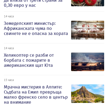
да влиза от трети страни за
0,30 евро у нас
14 часа
Земеделският министър:
Африканската чума по
свинете не е опасна за хората
14 часа
Хеликоптер се разби от
борбата с пожарите в
американския щат Юта
15 часа
Мрачна мистерия в Алпите:
Съдбата на Емил превръща
малко френско село в център
на внимание