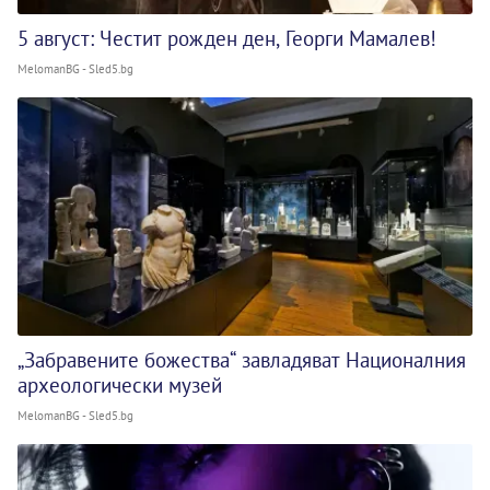
5 август: Честит рожден ден, Георги Мамалев!
MelomanBG - Sled5.bg
„Забравените божества“ завладяват Националния
археологически музей
MelomanBG - Sled5.bg