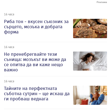
16 часа
Риба тон - вкусен съюзник за
сърцето, мозъка и добрата
форма
16 часа
Не пренебрегвайте тези
сънища: мозъкът ви може да
се опитва да ви каже нещо
важно
16 часа
Тайните на перфектната
съботна сутрин – ще искаш да
ги пробваш веднага