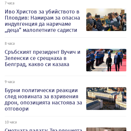
7 часа
Иво Христов за убийството в
Пловдив: Намирам за опасна
индулгенция да наричаме
„деца” малолетните садисти
8 часа
Сръбският президент Вучич и
Зеленски се срещнаха в
Белград, какво си казаха
9 часа
Бурни политически реакции
след новината за взривения
дрон, опозицията настоява за
отговори
10 часа
Сметната палата: Твърденията