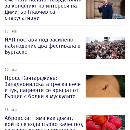
за конфликт на интереси на
Димитър Главчев са
спекулативни
12 часа
НАП постави под засилено
наблюдение два фестивала в
Бургаско
12 часа
Проф. Кантарджиев:
Западнонилската треска вече
е тук, пациенти се връщат от
Гърция с болки в мускулите
13 часа
Абровски: Няма как домат,
който се води първо качество,