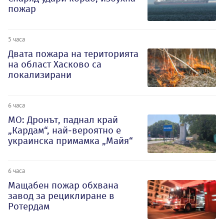
пожар
5 часа
Двата пожара на територията
на област Хасково са
локализирани
6 часа
МО: Дронът, паднал край
„Кардам“, най-вероятно е
украинска примамка „Майя“
6 часа
Мащабен пожар обхвана
завод за рециклиране в
Ротердам