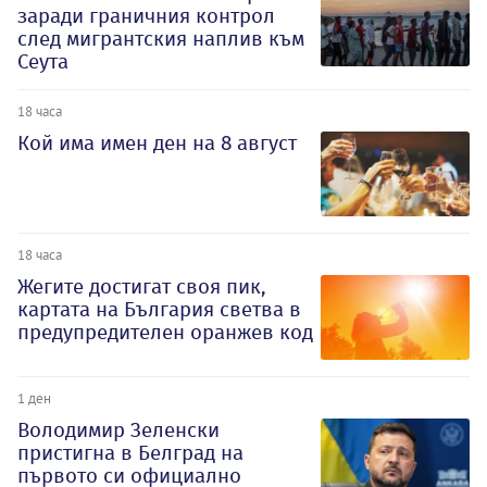
заради граничния контрол
след мигрантския наплив към
Сеута
18 часа
Кой има имен ден на 8 август
18 часа
Жегите достигат своя пик,
картата на България светва в
предупредителен оранжев код
1 ден
Володимир Зеленски
пристигна в Белград на
първото си официално