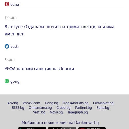
edna
14 часа
8 август: Отдаваме почит на трима светци, кой има
имен ден
vesti
5 часа
УЕФА наложи санкция на Левски
gong
Abv.bg
Vbox7.com
Gong.bg
DogsAndCats.bg
CarMarket.bg
BISS.bg
Ohnamama.bg
Grabo.bg
Pariteni.bg
Edna.bg
Vesti.bg
Nova.bg
Telegraph.bg
Мобилното приложение на Dariknews.bg