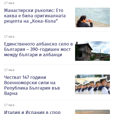
17 часа
Манастирски ръкопис: Ето
каква е била оригиналната
рецепта на „Кока-Кола“
17 часа
Единственото албанско село в
България – 390-годишен мост
между българи и албанци
17 часа
Честват 147 години
Военноморски сили на
Република България във
Варна
17 часа
Италия и Испания в спор