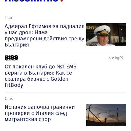
1 час
Адмирал Ефтимов за падналия
у нас дрон: Няма
преднамерени действия срещу
България
biss.bg
От локален клуб до №1 EMS
верига в България: Как се
скалира бизнес с Golden
FitBody
1 час
Испания започва гранични
проверки с Италия след
мигрантския спор