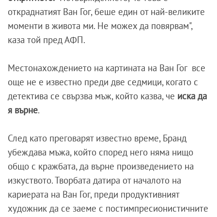
откраднатият Ван Гог, беше един от най-великите
моменти в живота ми. Не можех да повярвам",
каза той пред АФП.
Местонахождението на картината на Ван Гог все
още не е известно преди две седмици, когато с
детектива се свързва мъж, който казва, че
иска да
я върне
.
След като преговарят известно време, Бранд
убеждава мъжа, който според него няма нищо
общо с кражбата, да върне произведението на
изкуството. Творбата датира от началото на
кариерата на Ван Гог, преди продуктивният
художник да се заеме с постимпресионистичните