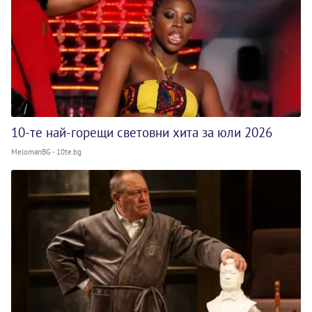
10-те най-горещи световни хита за юли 2026
MelomanBG - 10te.bg