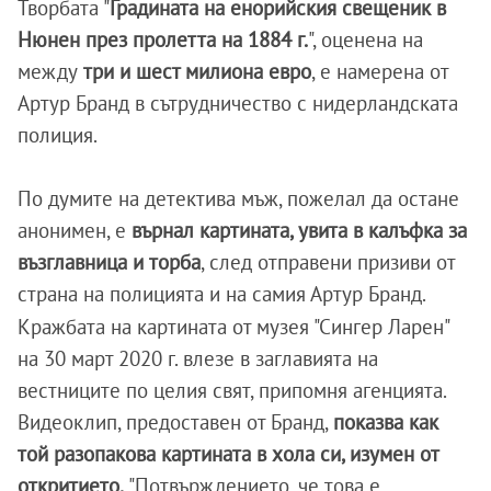
Творбата "
Градината на енорийския свещеник в
Нюнен през пролетта на 1884 г.
", оценена на
между
три и шест милиона евро
, е намерена от
Артур Бранд в сътрудничество с нидерландската
полиция.
По думите на детектива мъж, пожелал да остане
анонимен, е
върнал картината, увита в калъфка за
възглавница и торба
, след отправени призиви от
страна на полицията и на самия Артур Бранд.
Кражбата на картината от музея "Сингер Ларен"
на 30 март 2020 г. влезе в заглавията на
вестниците по целия свят, припомня агенцията.
Видеоклип, предоставен от Бранд,
показва как
той разопакова картината в хола си, изумен от
откритието.
"Потвърждението, че това е