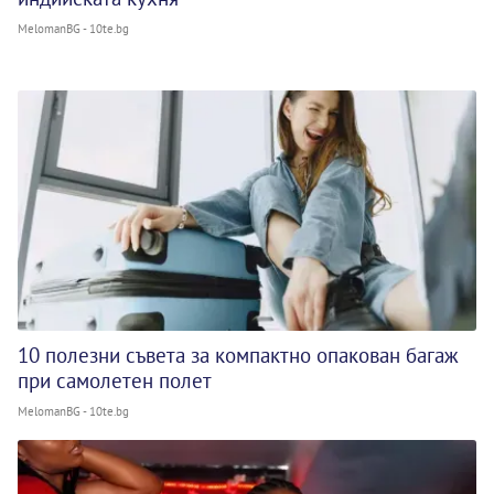
MelomanBG - 10te.bg
10 полезни съвета за компактно опакован багаж
при самолетен полет
MelomanBG - 10te.bg