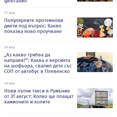
фентанил
15 часа
Популярните протеинови
диети под въпрос: Какво
показва ново проучване
16 часа
„Аз какво трябва да
направя?“: Каква е версията
на шофьора, свалил дете със
СОП от автобус в Плевенско
16 часа
Нови пътни такси в Румъния
от 31 август: Колко ще плащат
камионите и колите