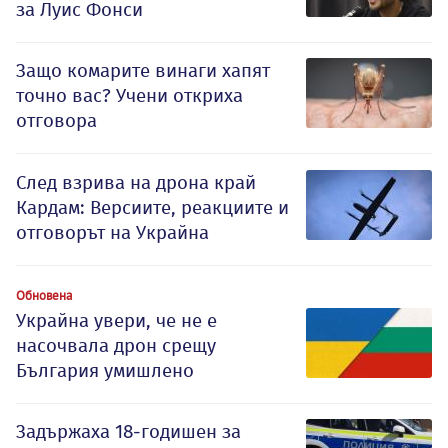
за Луис Фонси
Защо комарите винаги хапят
точно вас? Учени откриха
отговора
След взрива на дрона край
Кардам: Версиите, реакциите и
отговорът на Украйна
Обновена
Украйна увери, че не е
насочвала дрон срещу
България умишлено
Задържаха 18-годишен за