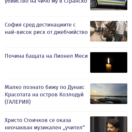
убийство на чичо му в Странско
София сред дестинациите с
най-висок риск от джебчийство
Почина бащата на Лионел Меси
Малко познато бижу по Дунав:
Красотата на остров Козлодуй
(ГАЛЕРИЯ)
Христо Стоичков се оказа
неочакван музикален „учител“