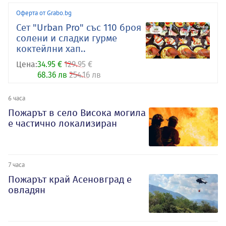
Оферта от Grabo.bg
Сет "Urban Pro" със 110 броя
солени и сладки гурме
коктейлни хап..
Цена:
34.95 €
129.95 €
68.36 лв
254.16 лв
6 часа
Пожарът в село Висока могила
е частично локализиран
7 часа
Пожарът край Асеновград е
овладян