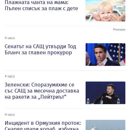
Плажната чанта на мама:
Пълен списък за плаж с дете
4 часа
Сенатът на САЩ утвърди Тод
Бланч за главен прокурор
4 часа
Зеленски: Споразумяхме се
със САЩ за месечна доставка
на ракети за „Пейтриът“
4 часа
Инцидент в Ормузкия проток:
Снаряд удари кораб, избухна