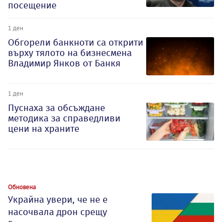
посещение
1 ден
Обгорели банкноти са открити
върху тялото на бизнесмена
Владимир Янков от Банкя
1 ден
Пуснаха за обсъждане
методика за справедливи
цени на храните
Обновена
Украйна увери, че не е
насочвала дрон срещу