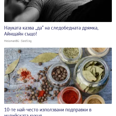
Науката казва „да“ на следобедната дрямка,
Айнщайн също!
MelomanBG - Sled5.bg
10-те най-често използвани подправки в
индийската кухня