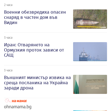
2 часа
Военни обезвредиха опасен
снаряд в частен дом във
Видин
3 часа
Иран: Отварянето на
Ормузкия проток зависи от
САЩ
3 часа
Външният министър извика на
среща посланика на Украйна
заради дрона
ohnamama.bg