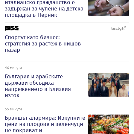
италианско гражданство е
задържан за чупене на детска
площадка в Перник
biss.bg
Спортът като бизнес:
стратегия за растеж в нишов
пазар
46 минути
България и арабските
държави обсъдиха
напрежението в Близкия
изток
55 минути
Браншът алармира: Изкупните
цени на плодове и зеленчуци
не покриват и