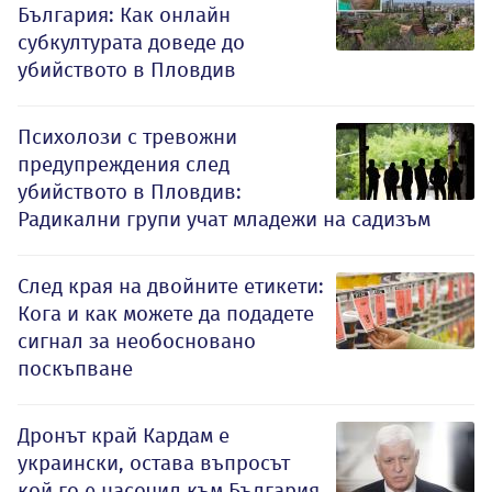
България: Как онлайн
субкултурата доведе до
убийството в Пловдив
Психолози с тревожни
предупреждения след
убийството в Пловдив:
Радикални групи учат младежи на садизъм
След края на двойните етикети:
Кога и как можете да подадете
сигнал за необосновано
поскъпване
Дронът край Кардам е
украински, остава въпросът
кой го е насочил към България