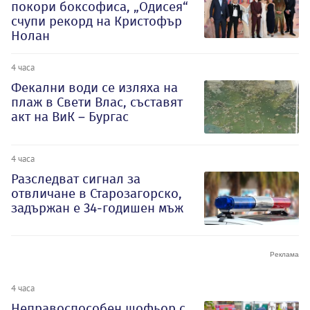
покори боксофиса, „Одисея“
счупи рекорд на Кристофър
Нолан
4 часа
Фекални води се изляха на
плаж в Свети Влас, съставят
акт на ВиК – Бургас
4 часа
Разследват сигнал за
отвличане в Старозагорско,
задържан е 34-годишен мъж
4 часа
Неправоспособен шофьор с