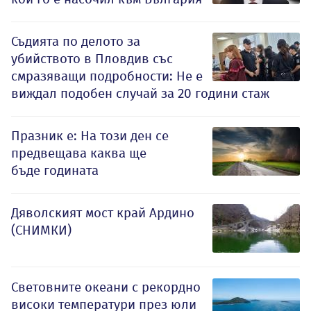
Съдията по делото за
убийството в Пловдив със
смразяващи подробности: Не е
виждал подобен случай за 20 години стаж
Празник е: На този ден се
предвещава каква ще
бъде годината
Дяволският мост край Ардино
(СНИМКИ)
Световните океани с рекордно
високи температури през юли