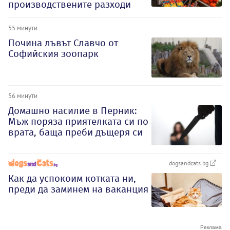
производствените разходи
55 минути
Почина лъвът Славчо от
Софийския зоопарк
56 минути
Домашно насилие в Перник:
Мъж поряза приятелката си по
врата, баща преби дъщеря си
dogsandcats.bg
Как да успокоим котката ни,
преди да заминем на ваканция