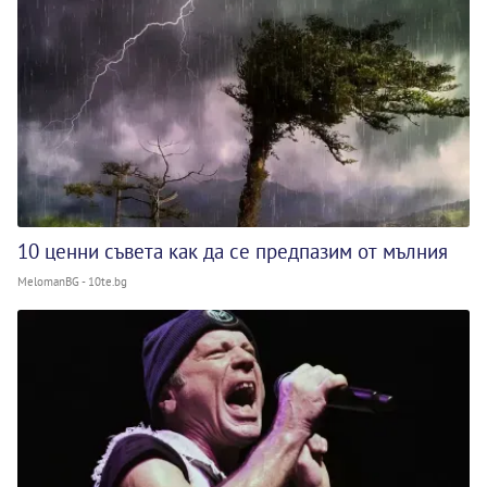
10 ценни съвета как да се предпазим от мълния
MelomanBG - 10te.bg