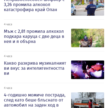
3,26 промила алкохол
катастрофира край Опан
4 часа
Мъж с 2,81 промила алкохол
подкара каруца с две деца в
нея и я обърна
4 часа
Какво разкрива музикалният
ви вкус за интелигентността
ви
4 часа
4-годишно момиче пострада,
след като беше блъснато от
автомобил на заден ход в