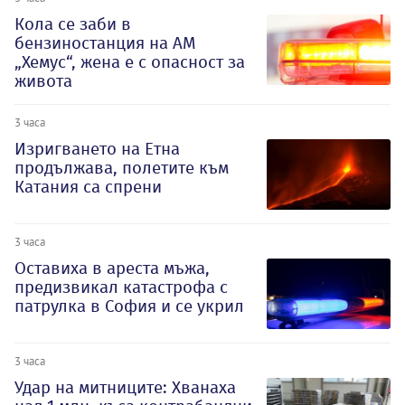
Кола се заби в
бензиностанция на АМ
„Хемус“, жена е с опасност за
живота
3 часа
Изригването на Етна
продължава, полетите към
Катания са спрени
3 часа
Оставиха в ареста мъжа,
предизвикал катастрофа с
патрулка в София и се укрил
3 часа
Удар на митниците: Хванаха