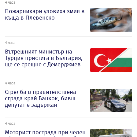
4 часа
Пожарникари уловиха змия в
къща в Плевенско
4 часа
Вътрешният министър на
Турция пристига в България,
ще се срещне с Демерджиев
4 часа
Стрелба в правителствена
сграда край Банкок, бивш
депутат е задържан
4 часа
Моторист пострада при челен