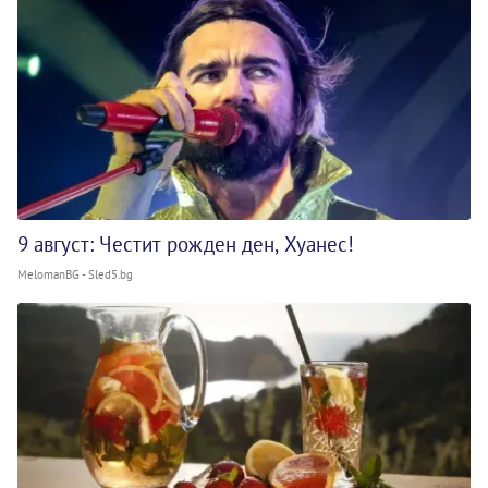
9 август: Честит рожден ден, Хуанес!
MelomanBG - Sled5.bg