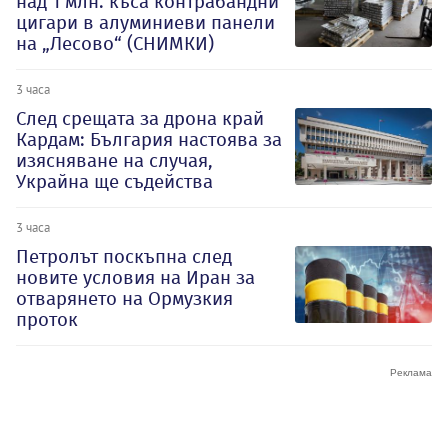
над 1 млн. къса контрабандни
цигари в алуминиеви панели
на „Лесово“ (СНИМКИ)
3 часа
След срещата за дрона край
Кардам: България настоява за
изясняване на случая,
Украйна ще съдейства
3 часа
Петролът поскъпна след
новите условия на Иран за
отварянето на Ормузкия
проток