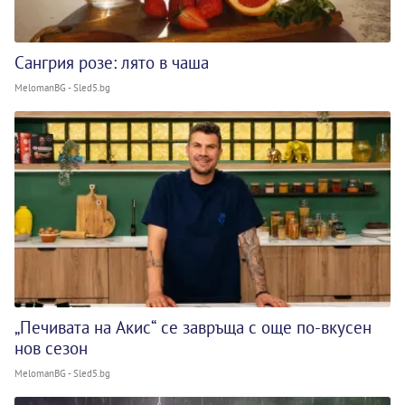
Сангрия розе: лято в чаша
MelomanBG - Sled5.bg
„Печивата на Акис“ се завръща с още по-вкусен
нов сезон
MelomanBG - Sled5.bg