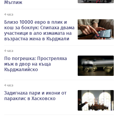
Мъглиж
4 часа
Близо 10000 евро в плик и
кош за боклук: Спипаха двама
участници в ало измамата на
възрастна жена в Кърджали
4 часа
По погрешка: Простреляха
мъж в двор на къща
Кърджалийско
4 часа
Задигнаха пари и икони от
параклис в Хасковско