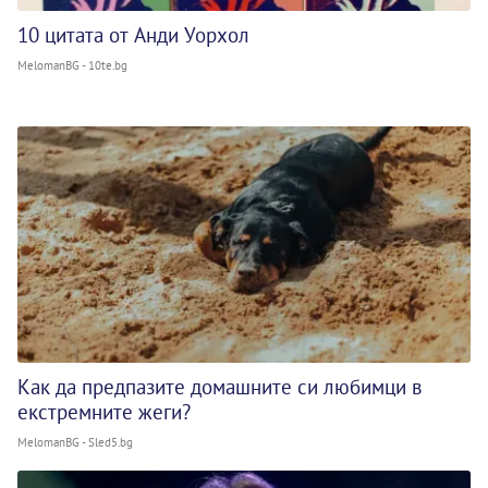
10 цитата от Анди Уорхол
MelomanBG - 10te.bg
Как да предпазите домашните си любимци в
екстремните жеги?
MelomanBG - Sled5.bg