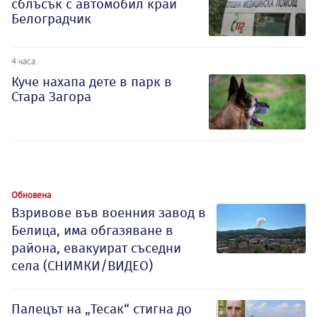
сблъсък с автомобил край
Белоградчик
4 часа
Куче нахапа дете в парк в
Стара Загора
Обновена
Взривове във военния завод в
Белица, има обгазяване в
района, евакуират съседни
села (СНИМКИ/ВИДЕО)
Палецът на „Тесак“ стигна до