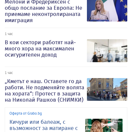
Мелони и Фредериксен с
общо послание за Европа: Не
приемаме неконтролираната
имиграция
1 час
В кои сектори работят най-
много хора на максимален
осигурителен доход
1 час
„Кметът е наш. Оставете го да
работи. Не подменяйте волята
на хората“: Протест в защита
на Николай Рашков (СНИМКИ)
Оферта от Grabo.bg
Кичури или балеаж, с
възможност за матиране с