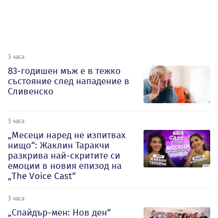
3 часа
83-годишен мъж е в тежко
състояние след нападение в
Сливенско
3 часа
„Месеци наред не изпитвах
нищо“: Жаклин Таракчи
разкрива най-скритите си
емоции в новия епизод на
„The Voice Cast“
3 часа
„Спайдър-мен: Нов ден“