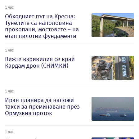
1 час
Обходният път на Кресна:
Тунелите са наполовина
прокопани, мостовете – на
етап пилотни фундаменти
1 час
Вижте взривилия се край
Кардам дрон (СНИМКИ)
1 час
Иран планира да наложи
такси за преминаване през
Ормузкия проток
1 час