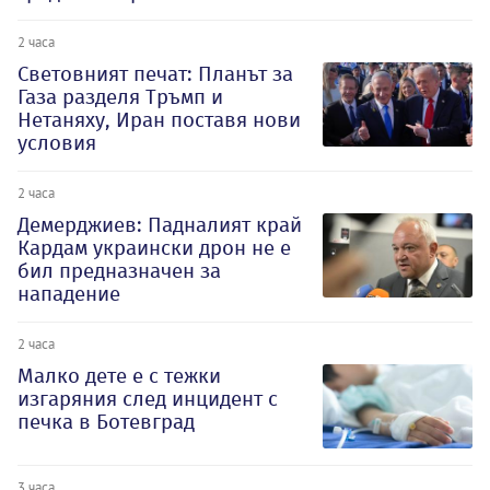
2 часа
Световният печат: Планът за
Газа разделя Тръмп и
Нетаняху, Иран поставя нови
условия
2 часа
Демерджиев: Падналият край
Кардам украински дрон не е
бил предназначен за
нападение
2 часа
Малко дете е с тежки
изгаряния след инцидент с
печка в Ботевград
3 часа