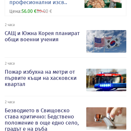
професионални изсв..
Цена:
56.00 €
80.00 €
2 часа
САЩ и Южна Корея планират
общи военни учения
2 часа
Пожар избухна на метри от
първите къщи на хасковски
квартал
2 часа
Безводието в Свищовско
става критично: Бедствено
положение в още едно село,
градът е на ръба