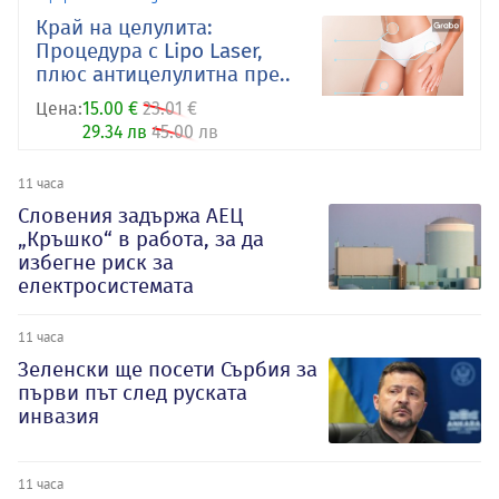
Край на целулита:
Процедура с Lipo Laser,
плюс aнтицелулитна пре..
Цена:
15.00 €
23.01 €
29.34 лв
45.00 лв
11 часа
Словения задържа АЕЦ
„Кръшко“ в работа, за да
избегне риск за
електросистемата
11 часа
Зеленски ще посети Сърбия за
първи път след руската
инвазия
11 часа