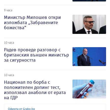
9 часа
Министър Милошев откри
изложбата „Забравените
божества“
10 часа
Радев проведе разговор с
британския външен министър
за сигурността
10 часа
Национал по борба с
положителен допинг тест,
използвал анаболи от ерата
на ГДР
Оферта от Grabo.bg