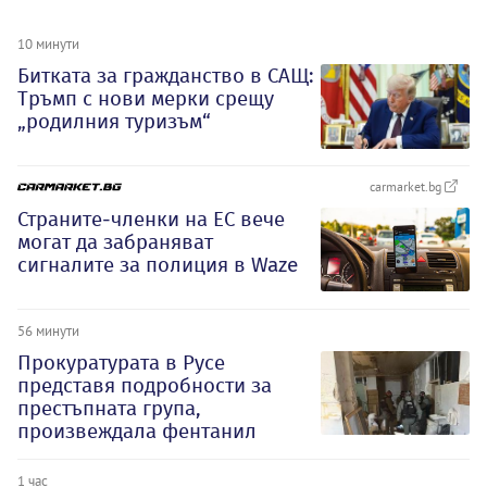
10 минути
Битката за гражданство в САЩ:
Тръмп с нови мерки срещу
„родилния туризъм“
carmarket.bg
Страните-членки на ЕС вече
могат да забраняват
сигналите за полиция в Waze
56 минути
Прокуратурата в Русе
представя подробности за
престъпната група,
произвеждала фентанил
1 час