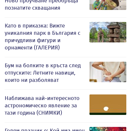
Ново проучване преобръща
познатите схващания
Като в приказка: Вижте
уникалния парк в България с
причудливи фигури и
орнаменти (ГАЛЕРИЯ)
Бум на болките в кръста след
отпуските: Летните навици,
които ни разболяват
Наближава най-интересното
астрономическо явление за
тази година (СНИМКИ)
Голям празник е: Кой има имен