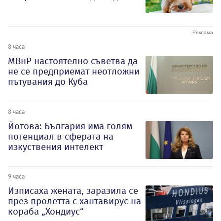
8 часа
МВнР настоятелно съветва да
не се предприемат неотложни
пътувания до Куба
8 часа
Йотова: България има голям
потенциал в сферата на
изкуствения интелект
9 часа
Изписаха жената, заразила се
през пролетта с хантавирус на
кораба „Хондиус“