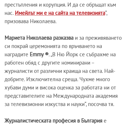
престъпления и корупция. И да се обръщат към
нас.
Имейлът ми е на сайта на телевизията
“,
призовава Николаева.
Мариета Николаева разказва
и за преживяването
си покрай церемонията по връчването на
наградите
Emmy ®
. „В Ню Йорк се събрахме на
работен обяд с другите номинирани –
журналисти от различни краища на света. Най-
добрите. Изключителна среща. Чухме много
хубави думи и висока оценка за работата ни от
представителите на Международната академия
за телевизионни изкуства и науки“, посочва тя.
Журналистическата професия в България
е