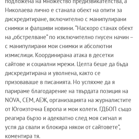
подложена на множество предизвикателства, а
Николаева лично е станала обект на опити за
дискредитиране, включително с манипулирани
снимки и фалшиви новини. “Наскоро станах обект
на „обстрелване“ по изключително гнусен начин –
с манипулирани мои снимки и абсолютни
измислици. Координирана атака в десетки
сайтове и социални мрежи. Целта беше да бъда
дискредитирана и уволнена, както се
призоваваше в писанията. Но успяхме да я
парираме благодарение на твърдата позиция на
NOVA, СЕМ, АЕЖ, организацията на журналистите
от Югоизточна Европа и мои колеги. ГДБОП също
реагира бързо и адекватно след моя сигнал и
успя да свали и блокира някои от сайтовете”,
коментира тя.