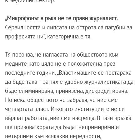
„Микрофонът в ръка не те прави журналист.
Сервилността и липсата на острота са пагубни за
професията ни“, категорична е тя.
Тя посочва, че нагласата на обществото към
медиите като цяло не е положителна през
последните години. „Властимащите се постараха
да бъде така – за тях е удобно журналистиката да
бъде елиминирана, принизена, дискредитирана.
Но нека обществото не забравя, че ние сме
четвъртата власт. И когато институциите не си
вършат работата, ние сме насреща. В тази връзка
ще призова хората да бъдат непримирими и
нетърпими към всякакви нередности,