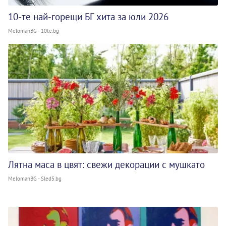
10-те най-горещи БГ хита за юли 2026
MelomanBG - 10te.bg
Лятна маса в цвят: свежи декорации с мушкато
MelomanBG - Sled5.bg