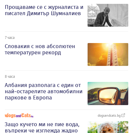
Прощаваме се с журналиста и
писател Димитър Шумналиев
7 часа
Словакия с нов абсолютен
температурен рекорд
8 часа
Албания разполага с един от
най-остарелите автомобилни
паркове в Европа
dogsandcats.bg
Защо кучето ми не пие вода,
въпреки че изглежда жадно