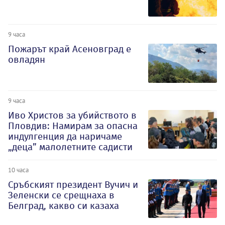
9 часа
Пожарът край Асеновград е
овладян
9 часа
Иво Христов за убийството в
Пловдив: Намирам за опасна
индулгенция да наричаме
„деца” малолетните садисти
10 часа
Сръбският президент Вучич и
Зеленски се срещнаха в
Белград, какво си казаха