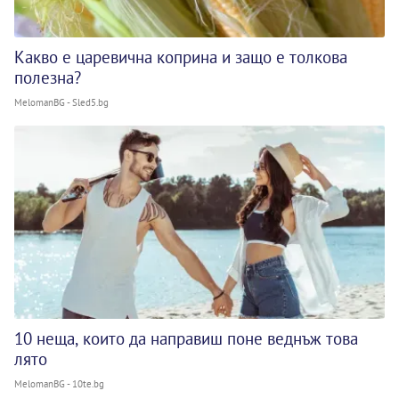
Какво е царевична коприна и защо е толкова
полезна?
MelomanBG - Sled5.bg
10 неща, които да направиш поне веднъж това
лято
MelomanBG - 10te.bg