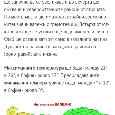
ще започне да се увеличава и до вечерта ще
обхване и североизточните райони от страната.
На много места ще има краткотрайни временно
интензивни валежи с гръмотевици. Вятърът от юг-
югоизток ще се усили и ще бъде умерен и силен.
Слаб ще остане вятърът само в западната част на
Дунавската равнина и западните райони на
Горнотракийската низина.
Максималните температури
ще бъдат между 21°
и 26°, в София - около 22°. Преобладаващите
минимални температури
ще бъдат между 7° и 12°,
в София - около 8°.