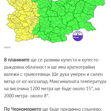
НИМХ
В планините
ще се развива купеста и купесто-
дъждовна облачност и ще има краткотрайни
валежи с гръмотевици. Ще духа умерен и силен
вятър от юг-югозапад. Максималната температура
на височина 1200 метра ще бъде около 15°, на
2000 метра - около 8°.
По Черноморието
ще бъде предимно слънчево.