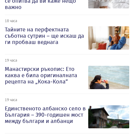
се опитва да ви каже нещо
важно
18 часа
Тайните на перфектната
съботна сутрин – ще искаш да
ги пробваш веднага
19 часа
Манастирски ръкопис: Ето
каква е била оригиналната
рецепта на „Кока-Кола“
19 часа
Единственото албанско село в
България – 390-годишен мост
между българи и албанци