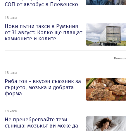
СОП от автобус в Плевенско
18 часа
Нови пътни такси в Румъния
от 31 август: Колко ще плащат
камионите и колите
18 часа
Риба тон - вкусен съюзник за
сърцето, мозъка и добрата
форма
18 часа
Не пренебрегвайте тези
сънища: мозъкът ви може да