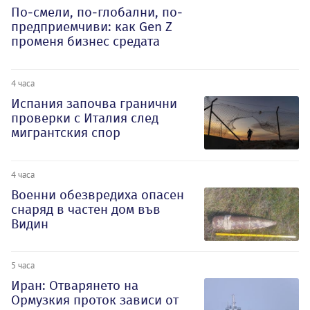
По-смели, по-глобални, по-
предприемчиви: как Gen Z
променя бизнес средата
4 часа
Испания започва гранични
проверки с Италия след
мигрантския спор
4 часа
Военни обезвредиха опасен
снаряд в частен дом във
Видин
5 часа
Иран: Отварянето на
Ормузкия проток зависи от