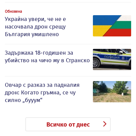
Обновена
Украйна увери, че не е
насочвала дрон срещу
България умишлено
Задържаха 18-годишен за
убийство на чичо му в Странско
Овчар с разказ за падналия
дрон: Когато гръмна, се чу
силно „бууум“
Всичко от днес