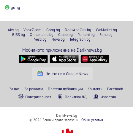
gong
Abv.bg
Vbox7.com
Gong.bg
DogsAndCats.bg
CarMarket.bg
BISS.bg
Ohnamama.bg
Grabo.bg
Pariteni.bg
Edna.bg
Vesti.bg
Nova.bg
Telegraph.bg
Мобилното приложение на Dariknews.bg
Четете ни в Google News
За нас
За реклама
Платени публикации
Контакти
Facebook
Поверителност
Политика ЛД
Известия
DarikNews.bg
© 2026 Всички права запазени.
Общи условия