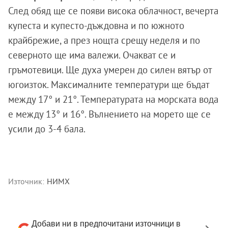
След обяд ще се появи висока облачност, вечерта
купеста и купесто-дъждовна и по южното
крайбрежие, а през нощта срещу неделя и по
северното ще има валежи. Очакват се и
гръмотевици. Ще духа умерен до силен вятър от
югоизток. Максималните температури ще бъдат
между 17° и 21°. Температурата на морската вода
е между 13° и 16°. Вълнението на морето ще се
усили до 3-4 бала.
Източник:
НИМХ
Добави ни в предпочитани източници в