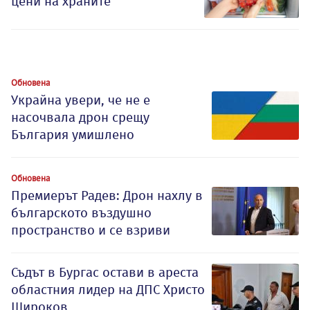
цени на храните
Обновена
Украйна увери, че не е
насочвала дрон срещу
България умишлено
Обновена
Премиерът Радев: Дрон нахлу в
българското въздушно
пространство и се взриви
Съдът в Бургас остави в ареста
областния лидер на ДПС Христо
Широков