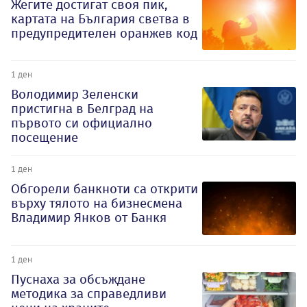
Жегите достигат своя пик,
картата на България светва в
предупредителен оранжев код
1 ден
Володимир Зеленски
пристигна в Белград на
първото си официално
посещение
1 ден
Обгорели банкноти са открити
върху тялото на бизнесмена
Владимир Янков от Банкя
1 ден
Пуснаха за обсъждане
методика за справедливи