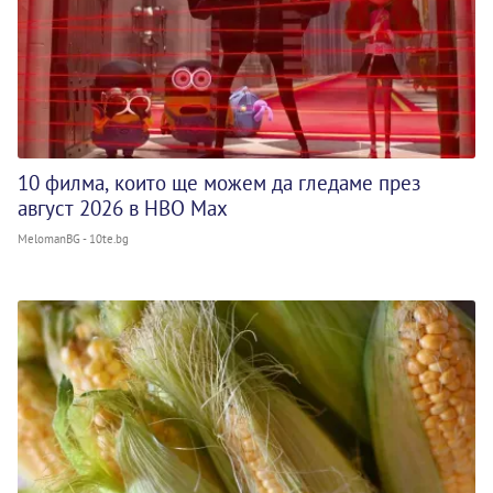
10 филма, които ще можем да гледаме през
август 2026 в HBO Max
MelomanBG - 10te.bg