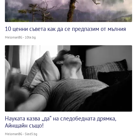
10 ценни съвета как да се предпазим от мълния
MelomanBG - 10te.bg
Науката казва „да“ на следобедната дрямка,
Айнщайн също!
MelomanBG - Sled5.bg