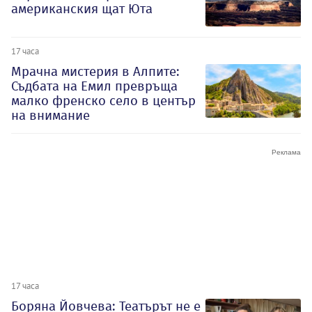
американския щат Юта
17 часа
Мрачна мистерия в Алпите:
Съдбата на Емил превръща
малко френско село в център
на внимание
17 часа
Боряна Йовчева: Театърът не е