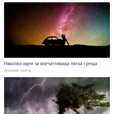
Няколко идеи за впечатляваща лятна среща
MelomanBG - Sled5.bg