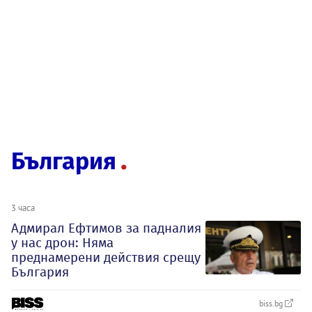
България
3 часа
Адмирал Ефтимов за падналия
у нас дрон: Няма
преднамерени действия срещу
България
biss.bg