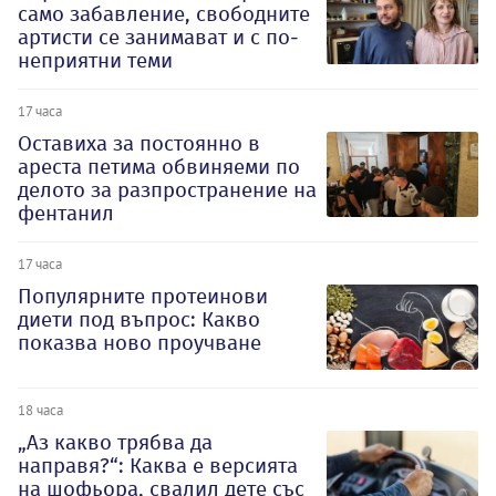
само забавление, свободните
артисти се занимават и с по-
неприятни теми
17 часа
Оставиха за постоянно в
ареста петима обвиняеми по
делото за разпространение на
фентанил
17 часа
Популярните протеинови
диети под въпрос: Какво
показва ново проучване
18 часа
„Аз какво трябва да
направя?“: Каква е версията
на шофьора, свалил дете със