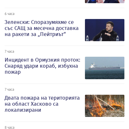
6 часа
Зеленски: Споразумяхме се
със САЩ за месечна доставка
на ракети за „Пейтриът“
7 часа
Инцидент в Ормузкия проток:
Снаряд удари кораб, избухна
пожар
7 часа
Двата пожара на територията
на област Хасково са
локализирани
8 часа