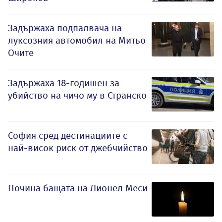
Задържаха подпалвача на
луксозния автомобил на Митьо
Очите
Задържаха 18-годишен за
убийство на чичо му в Странско
София сред дестинациите с
най-висок риск от джебчийство
Почина бащата на Лионел Меси