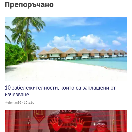
Препоръчано
10 забележителности, които са заплашени от
изчезване
MelomanBG - 10te.bg