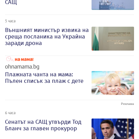
САЩ
5 часа
Външният министър извика на
среща посланика на Украйна
заради дрона
ohnamama.bg
Плажната чанта на мама:
Пълен списък за плаж с дете
6 часа
Сенатът на САЩ утвърди Тод
Бланч за главен прокурор