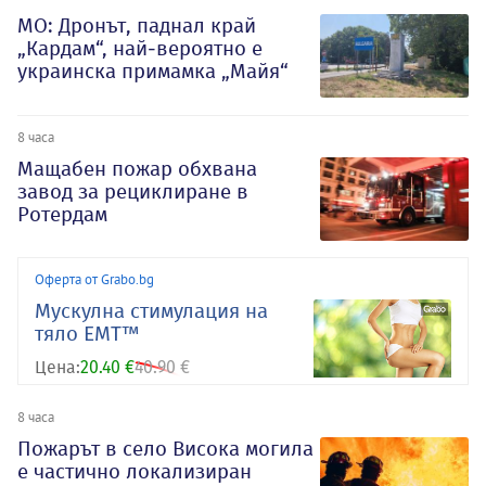
МО: Дронът, паднал край
„Кардам“, най-вероятно е
украинска примамка „Майя“
8 часа
Мащабен пожар обхвана
завод за рециклиране в
Ротердам
Оферта от Grabo.bg
Mускулна стимулация на
тяло EMT™
Цена:
20.40 €
40.90 €
8 часа
Пожарът в село Висока могила
е частично локализиран