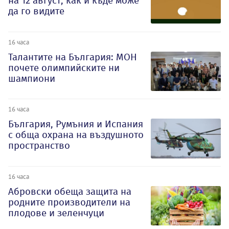
на 12 август, как и къде може
да го видите
16 часа
Талантите на България: МОН
почете олимпийските ни
шампиони
16 часа
България, Румъния и Испания
с обща охрана на въздушното
пространство
16 часа
Абровски обеща защита на
родните производители на
плодове и зеленчуци