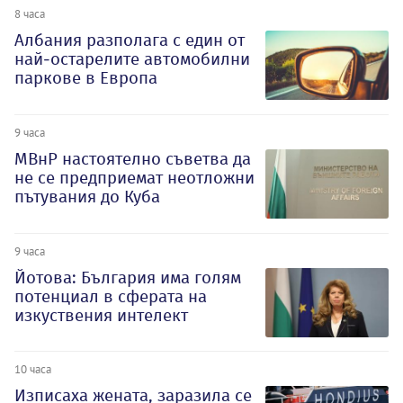
8 часа
Албания разполага с един от
най-остарелите автомобилни
паркове в Европа
9 часа
МВнР настоятелно съветва да
не се предприемат неотложни
пътувания до Куба
9 часа
Йотова: България има голям
потенциал в сферата на
изкуствения интелект
10 часа
Изписаха жената, заразила се