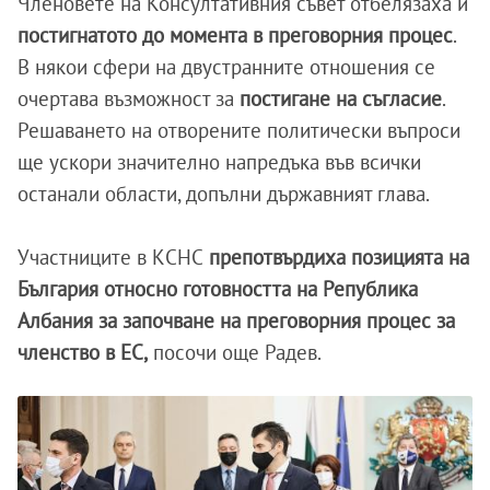
Членовете на Консултативния съвет отбелязаха и
постигнатото до момента в преговорния процес
.
В някои сфери на двустранните отношения се
очертава възможност за
постигане на съгласие
.
Решаването на отворените политически въпроси
ще ускори значително напредъка във всички
останали области, допълни държавният глава.
Участниците в КСНС
препотвърдиха позицията на
България относно готовността на Република
Албания за започване на преговорния процес за
членство в ЕС,
посочи още Радев.