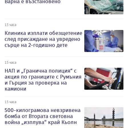
Варна е възстановено
15 часа
Клиника изплати обезщетение
след присаждане на увредено
сърце на 2-годишно дете
15 часа
НАП и „Гранична полиция“ с
акция по границите с Румъния
и Гърция за проверка на
камиони
15 часа
500-килограмова невзривена
бомба от Втората световна
война „изплува“ край Кьолн