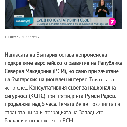
10 януари 2022 19:43
Нагласата на България остава непроменена -
подкрепяме европейското развитие на Република
Северна Македония (РСМ), но само при зачитане
на българския национален интерес.
Това стана
ясно след
Консултативния съвет за национална
сигурност (КСНС)
при президента
Румен Радев,
продължил над 5 часа
. Темата беше позицията на
страната ни за интеграцията на Западните
Балкани и по-конкретно РСМ.