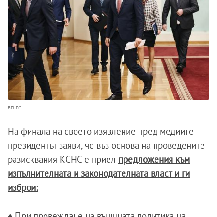
БГНЕС
На финала на своето изявление пред медиите
президентът заяви, че въз основа на проведените
разисквания КСНС е приел
предложения към
изпълнителната и законодателната власт и ги
изброи:
♦ При провеждане на външната политика на