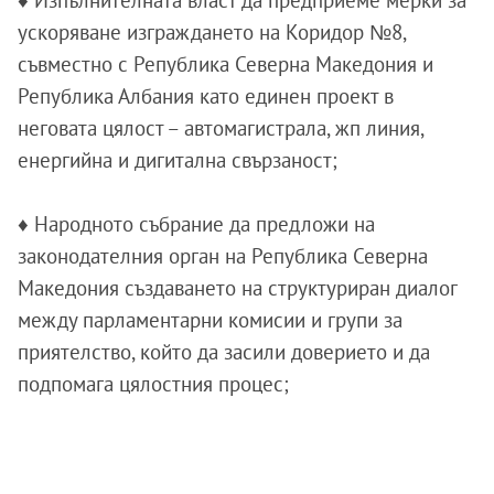
♦ Изпълнителната власт да предприеме мерки за
ускоряване изграждането на Коридор №8,
съвместно с Република Северна Македония и
Република Албания като единен проект в
неговата цялост – автомагистрала, жп линия,
енергийна и дигитална свързаност;
♦ Народното събрание да предложи на
законодателния орган на Република Северна
Македония създаването на структуриран диалог
между парламентарни комисии и групи за
приятелство, който да засили доверието и да
подпомага цялостния процес;