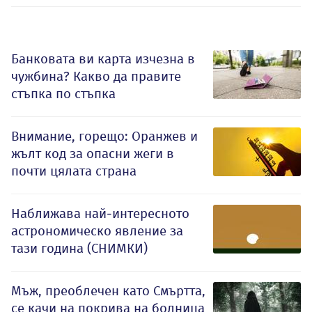
Банковата ви карта изчезна в
чужбина? Какво да правите
стъпка по стъпка
Внимание, горещо: Оранжев и
жълт код за опасни жеги в
почти цялата страна
Наближава най-интересното
астрономическо явление за
тази година (СНИМКИ)
Мъж, преоблечен като Смъртта,
се качи на покрива на болница