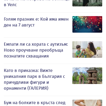
в Уелс
Голям празник е: Кой има имен
ден на 7 август
Емпати ли са хората с аутизъм:
Ново проучване преобръща
познатите схващания
Като в приказка: Вижте
уникалния парк в България с
причудливи фигури и
орнаменти (ГАЛЕРИЯ)
Бум на болките в кръста след