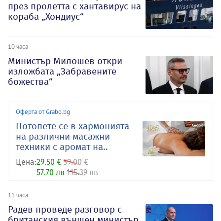
през пролетта с хантавирус на
кораба „Хондиус“
10 часа
Министър Милошев откри
изложбата „Забравените
божества“
Оферта от Grabo.bg
Потопете се в хармонията
на различни масажни
техники с аромат на..
Цена:
29.50 €
59.00 €
57.70 лв
115.39 лв
11 часа
Радев проведе разговор с
британския външен министър