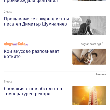
произвеждала фентанил
2 часа
Прощаваме се с журналиста и
писател Димитър Шумналиев
dogsandcats.bg
Кои вкусове разпознават
котките
8 часа
Словакия с нов абсолютен
температурен рекорд