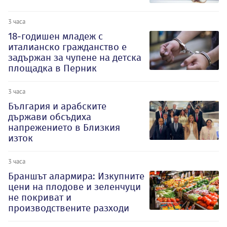
3 часа
18-годишен младеж с
италианско гражданство е
задържан за чупене на детска
площадка в Перник
3 часа
България и арабските
държави обсъдиха
напрежението в Близкия
изток
3 часа
Браншът алармира: Изкупните
цени на плодове и зеленчуци
не покриват и
производствените разходи