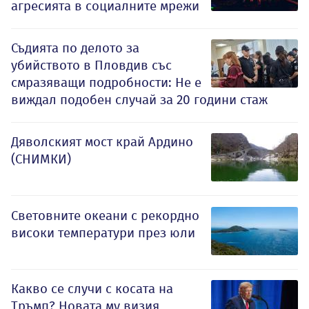
агресията в социалните мрежи
Съдията по делото за
убийството в Пловдив със
смразяващи подробности: Не е
виждал подобен случай за 20 години стаж
Дяволският мост край Ардино
(СНИМКИ)
Световните океани с рекордно
високи температури през юли
Какво се случи с косата на
Тръмп? Новата му визия