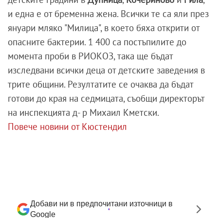
и една е от бременна жена. Всички те са яли през
януари мляко "Милица", в което бяха открити от
опасните бактерии. 1 400 са постъпилите до
момента проби в РИОКОЗ, така ще бъдат
изследвани всички деца от детските заведения в
трите общини. Резултатите се очаква да бъдат
готови до края на седмицата, съобщи директорът
на инспекцията д- р Михаил Кметски.
Повече новини от Кюстендил
Добави ни в предпочитани източници в
Google