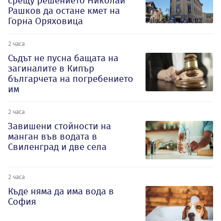
срещу решението Николай
Рашков да остане кмет на
Горна Оряховица
2 часа
Съдът не пусна бащата на
загиналите в Кипър
българчета на погребението
им
2 часа
Завишени стойности на
манган във водата в
Свиленград и две села
2 часа
Къде няма да има вода в
София