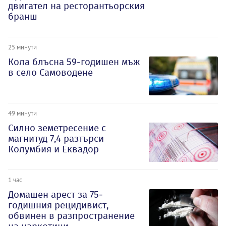
двигател на ресторантьорския
бранш
25 минути
Кола блъсна 59-годишен мъж
в село Самоводене
49 минути
Силно земетресение с
магнитуд 7,4 разтърси
Колумбия и Еквадор
1 час
Домашен арест за 75-
годишния рецидивист,
обвинен в разпространение