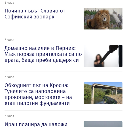
3 часа
Почина лъвът Славчо от
Софийския зоопарк
3 часа
Домашно насилие в Перник:
Мъж поряза приятелката си по
врата, баща преби дъщеря си
3 часа
Обходният път на Кресна:
Тунелите са наполовина
прокопани, мостовете – на
етап пилотни фундаменти
3 часа
Иран планира да наложи