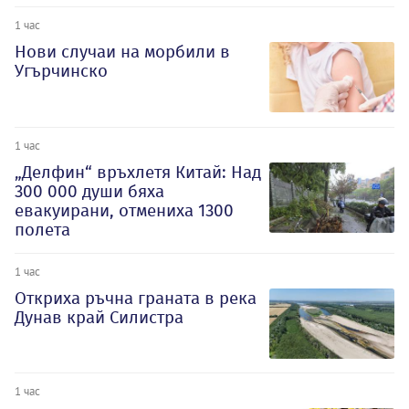
1 час
Нови случаи на морбили в
Угърчинско
1 час
„Делфин“ връхлетя Китай: Над
300 000 души бяха
евакуирани, отмениха 1300
полета
1 час
Откриха ръчна граната в река
Дунав край Силистра
1 час