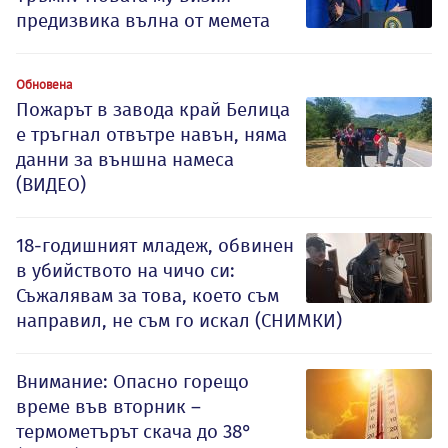
предизвика вълна от мемета
Обновена
Пожарът в завода край Белица
е тръгнал отвътре навън, няма
данни за външна намеса
(ВИДЕО)
18-годишният младеж, обвинен
в убийството на чичо си:
Съжалявам за това, което съм
направил, не съм го искал (СНИМКИ)
Внимание: Опасно горещо
време във вторник –
термометърът скача до 38°