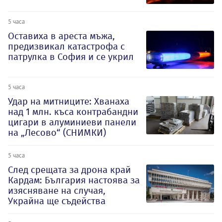
5 часа
Оставиха в ареста мъжа,
предизвикал катастрофа с
патрулка в София и се укрил
5 часа
Удар на митниците: Хванаха
над 1 млн. къса контрабандни
цигари в алуминиеви панели
на „Лесово“ (СНИМКИ)
5 часа
След срещата за дрона край
Кардам: България настоява за
изясняване на случая,
Украйна ще съдейства