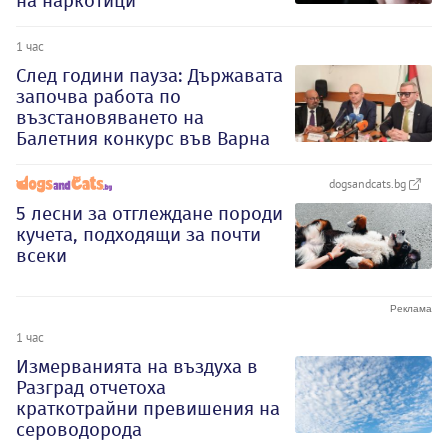
на наркотици
1 час
След години пауза: Държавата
започва работа по
възстановяването на
Балетния конкурс във Варна
dogsandcats.bg
5 лесни за отглеждане породи
кучета, подходящи за почти
всеки
1 час
Измерванията на въздуха в
Разград отчетоха
краткотрайни превишения на
сероводорода