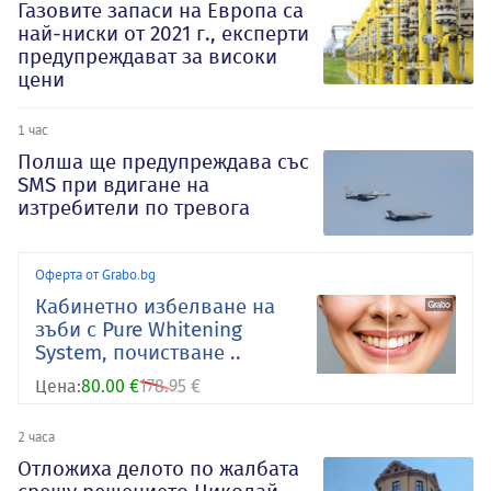
Газовите запаси на Европа са
най-ниски от 2021 г., експерти
предупреждават за високи
цени
1 час
Полша ще предупреждава със
SMS при вдигане на
изтребители по тревога
Оферта от Grabo.bg
Кабинетно избелване на
зъби с Pure Whitening
System, почистване ..
Цена:
80.00 €
178.95 €
2 часа
Отложиха делото по жалбата