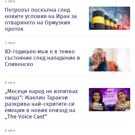
5 часа
Петролът поскъпна след
новите условия на Иран за
отварянето на Ормузкия
проток
5 часа
83-годишен мъж е в тежко
състояние след нападение в
Сливенско
6 часа
„Месеци наред не изпитвах
нищо“: Жаклин Таракчи
разкрива най-скритите си
емоции в новия епизод на
„The Voice Cast“
6 часа