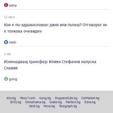
edna
11 часа
Кое е по-здравословно: диня или пъпеш? Отговорът не
е толкова очевиден
vesti
1 час
Изненадващ трансфер: Илиян Стефанов напусна
Славия
gong
Abv.bg
Vbox7.com
Gong.bg
DogsAndCats.bg
CarMarket.bg
BISS.bg
Ohnamama.bg
Grabo.bg
Pariteni.bg
Edna.bg
Vesti.bg
Nova.bg
Telegraph.bg