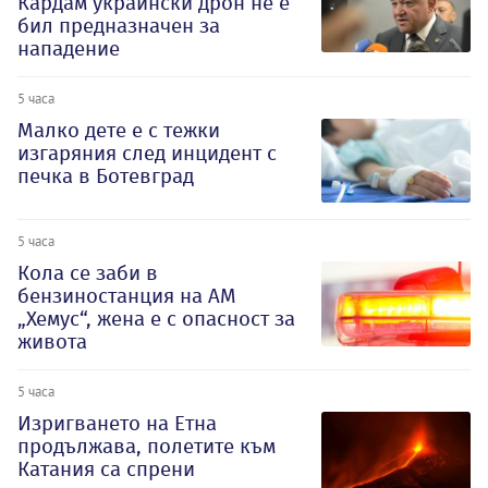
Кардам украински дрон не е
бил предназначен за
нападение
5 часа
Малко дете е с тежки
изгаряния след инцидент с
печка в Ботевград
5 часа
Кола се заби в
бензиностанция на АМ
„Хемус“, жена е с опасност за
живота
5 часа
Изригването на Етна
продължава, полетите към
Катания са спрени