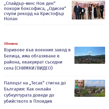
„Спайдър-мен: Нов ден“
покори боксофиса, „Одисея“
счупи рекорд на Кристофър
Нолан
Обновена
Взривове във военния завод в
Белица, има обгазяване в
района, евакуират съседни
села (СНИМКИ/ВИДЕО)
Палецът на „Тесак“ стигна до
България: Как онлайн
субкултурата доведе до
убийството в Пловдив