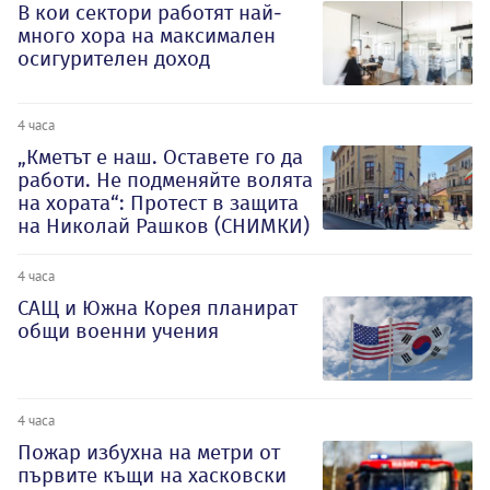
В кои сектори работят най-
много хора на максимален
осигурителен доход
4 часа
„Кметът е наш. Оставете го да
работи. Не подменяйте волята
на хората“: Протест в защита
на Николай Рашков (СНИМКИ)
4 часа
САЩ и Южна Корея планират
общи военни учения
4 часа
Пожар избухна на метри от
първите къщи на хасковски