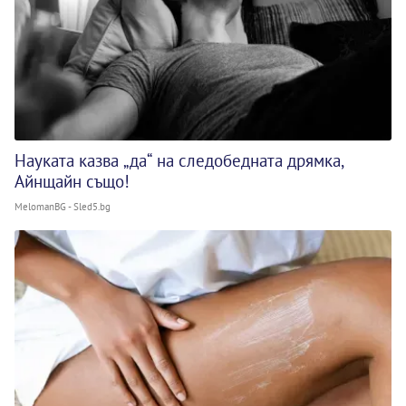
Науката казва „да“ на следобедната дрямка,
Айнщайн също!
MelomanBG - Sled5.bg