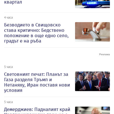
квартал
4 часа
Безводието в Свищовско
става критично: Бедствено
положение в още едно село,
градът е на ръба
5 часа
Световният печат: Планът за
Газа разделя Тръмп и
Нетаняху, Иран поставя нови
условия
5 часа
Демерджиев: Падналият край