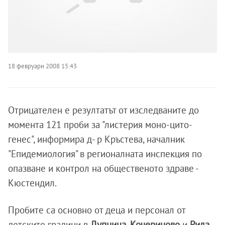
18 февруари 2008 15:43
Отрицателен е резултатът от изследваните до
момента 121 проби за "листерия моно-цито-
генес", информира д- р Кръстева, началник
"Епидемиология" в регионалната инспекция по
опазване и контрол на общественото здраве -
Кюстендил.
Пробите са основно от деца и персонал от
детските градини в
Дупница
,
Кочериново
и
Рила
,