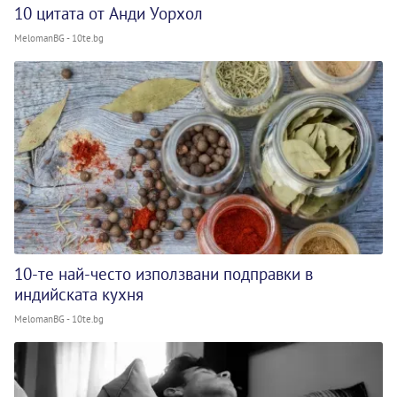
10 цитата от Анди Уорхол
MelomanBG - 10te.bg
10-те най-често използвани подправки в
индийската кухня
MelomanBG - 10te.bg