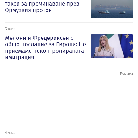
такси за преминаване през
Ормузкия проток
3 часа
Мелони и Фредериксен с
общо послание за Европа: Не
приемаме неконтролираната
имиграция
4 часа