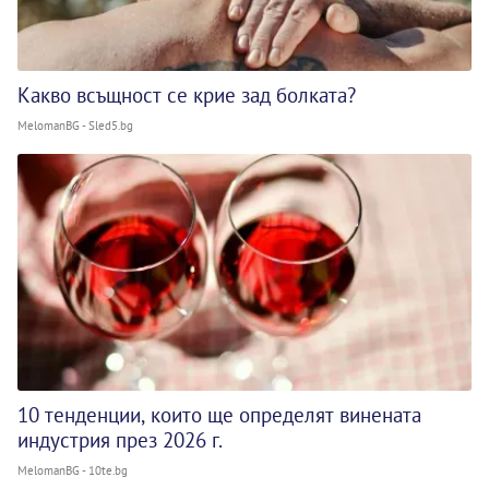
Какво всъщност се крие зад болката?
MelomanBG - Sled5.bg
10 тенденции, които ще определят винената
индустрия през 2026 г.
MelomanBG - 10te.bg