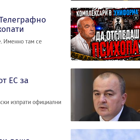
„Телеграфно
хопати
. Именно там се
т ЕС за
вски изпрати официални