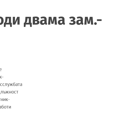
ди двама зам.-
е
к-
есслужбата
длъжност
тник-
аботи