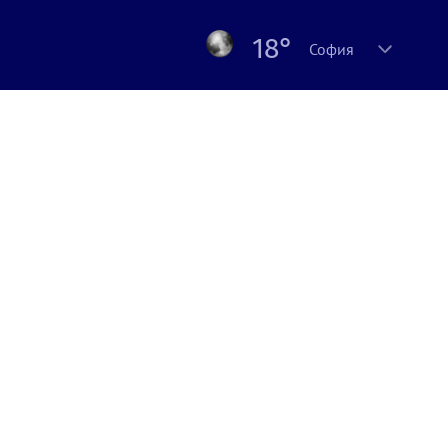
18°
София