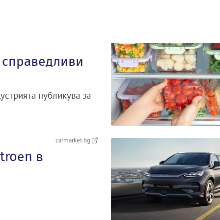
а справедливи
устрията публикува за
carmarket.bg
troеn в