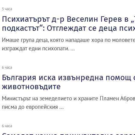
5 часа
Психиатърът д-р Веселин Герев в 
подкастът“: Отглеждат се деца пси
Имаше група деца, която нападаше хора по моловете
изграждат едни психопати. ...
6 часа
България иска извънредна помощ о
животновъдите
Министърът на земеделието и храните Пламен Абро
писма до европейския ...
6 часа