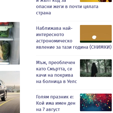
и жълт код за
опасни жеги в почти цялата
страна
Наближава най-
интересното
астрономическо
явление за тази година (СНИМКИ)
Мъж, преоблечен
като Смъртта, се
качи на покрива
на болница в Уелс
Голям празник е:
Кой има имен ден
на 7 август