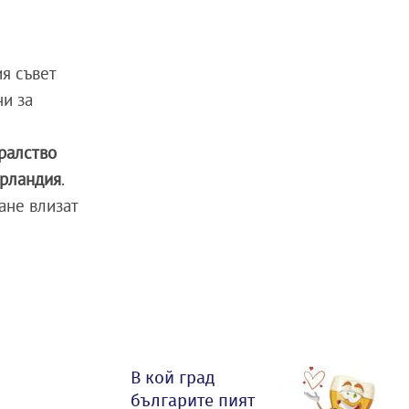
я съвет
ни за
ралство
ерландия
.
ане влизат
В кой град
българите пият