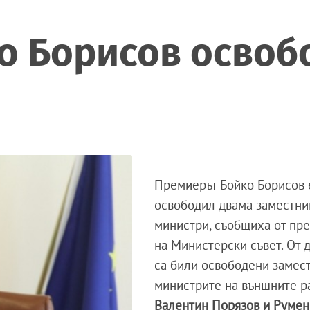
 Борисов освобо
Премиерът Бойко Борисов 
освободил двама заместни
министри, съобщиха от пр
на Министерски съвет. От 
са били освободени замес
министрите на външните р
Валентин Порязов и Румен