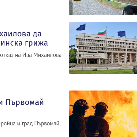
хаилова да
цинска грижа
 отказ на Ива Михаилова
 и Първомай
ройна и град Първомай,