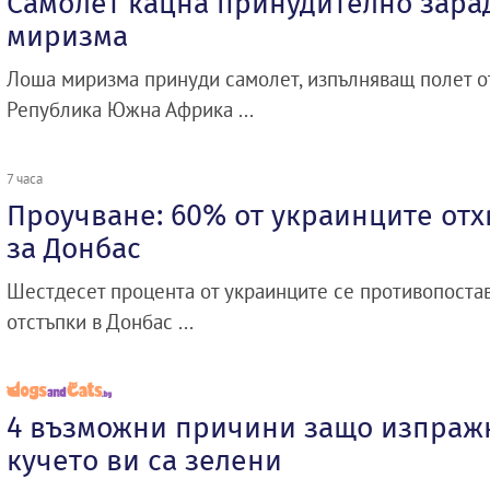
Самолет кацна принудително зара
миризма
Лоша миризма принуди самолет, изпълняващ полет о
Република Южна Африка ...
7 часа
Проучване: 60% от украинците отх
за Донбас
Шестдесет процента от украинците се противопоста
отстъпки в Донбас ...
4 възможни причини защо изпраж
кучето ви са зелени