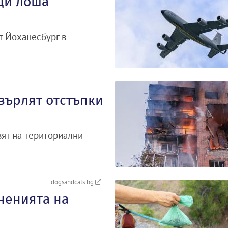
ди лоша
т Йоханесбург в
върлят отстъпки
вят на териториални
dogsandcats.bg
ненията на