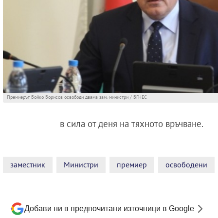
Премиерът Бойко Борисов освободи двама зам.-министри / БГНЕС
в сила от деня на тяхното връчване.
заместник
Министри
премиер
освободени
Добави ни в предпочитани източници в Google