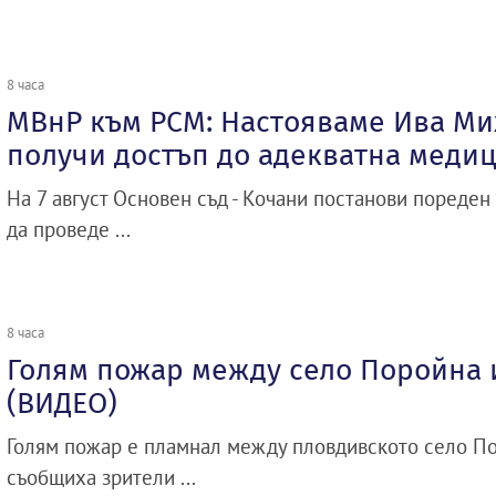
8 часа
МВнР към РСМ: Настояваме Ива Ми
получи достъп до адекватна меди
На 7 август Основен съд - Кочани постанови пореден
да проведе ...
8 часа
Голям пожар между село Поройна
(ВИДЕО)
Голям пожар е пламнал между пловдивското село По
съобщиха зрители ...