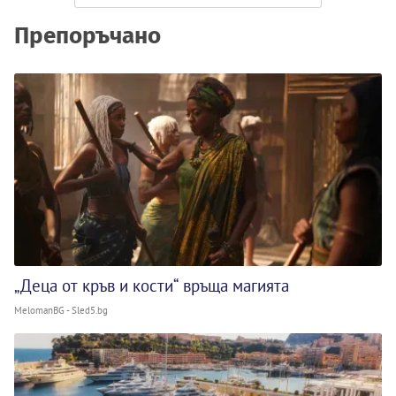
Препоръчано
„Деца от кръв и кости“ връща магията
MelomanBG - Sled5.bg