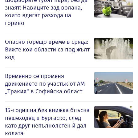
знаят: Навиците зад волана,
които вдигат разхода на
гориво
Опасно горещо време в сряда:
Вижте кои области са под жълт
код
Временно се променя
движението по участък от АМ
„Тракия“ в Софийска област
15-годишна без книжка блъсна
пешеходец в Бургаско, след
като друг непълнолетен ѝ дал
колата