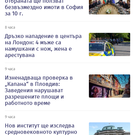
отбраната ще ползват
безвъзмездно имоти в София
за 10 г.
8 часа
Дръзко нападение в центъра
на Лондон: 4 мъже са
намушкани с нож, жена е
арестувана
9 часа
Изненадваща проверка в
„Капана“ в Пловдив:
Заведения нарушават
разрешените площи и
работното време
9 часа
Нов институт ще изследва
средновековното културно