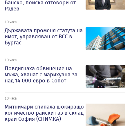
Банско, поиска отговори от
Радев
10 часа
Държавата променя статута на
имот, управляван от ВСС в
Бургас
10 часа
Повдигнаха обвинение на
мъжа, хванат с марихуана за
над 14 000 евро в Сопот
10 часа
Митничари спипаха шокиращо
количество райски газ в склад
край София (СНИМКА)