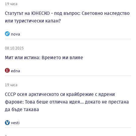
19 часа
Статутът на ЮНЕСКО - под въпрос: Световно наследство
или туристически капан?
nova
08.10.2025
Мит или истина: Времето ми влияе
edna
19 часа
СССР осея арктическото си крайбрежие с ядрени
фарове: Това беше отлична идея... докато не престана
да бъде такава
vesti