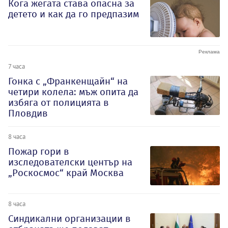
Кога жегата става опасна за
детето и как да го предпазим
7 часа
Гонка с „Франкенщайн“ на
четири колела: мъж опита да
избяга от полицията в
Пловдив
8 часа
Пожар гори в
изследователски център на
„Роскосмос“ край Москва
8 часа
Синдикални организации в