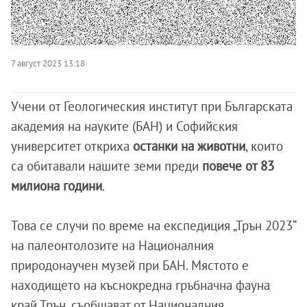
7 август 2023 13:18
Учени от Геологическия институт при Българската
академия на науките (БАН) и Софийския
университет откриха
останки на животни
, които
са обитавали нашите земи преди
повече от 83
милиона години
.
Това се случи по време на експедиция „Трън 2023“
на палеонтолозите на Националния
природонаучен музей при БАН. Мястото е
находището на къснокредна гръбначна фауна
край Трън, съобщават от Националния