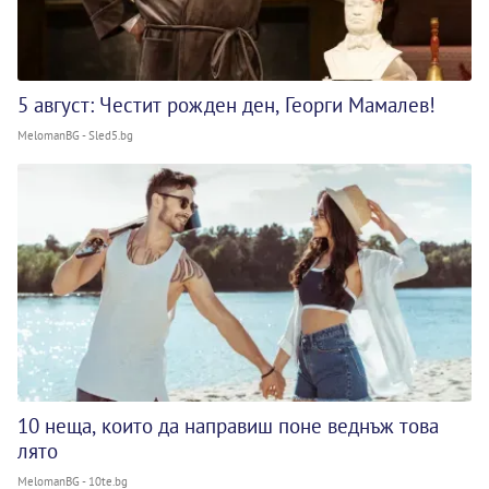
5 август: Честит рожден ден, Георги Мамалев!
MelomanBG - Sled5.bg
10 неща, които да направиш поне веднъж това
лято
MelomanBG - 10te.bg