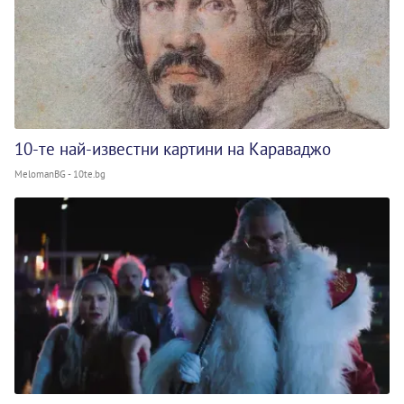
10-те най-известни картини на Караваджо
MelomanBG - 10te.bg