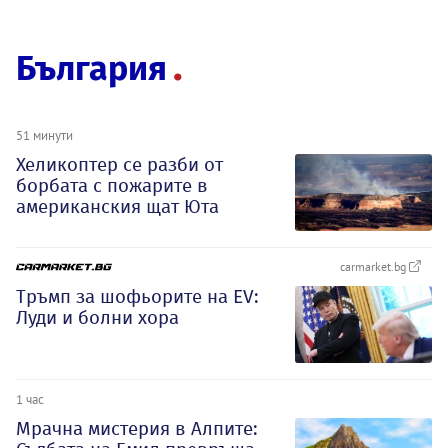
България
51 минути
Хеликоптер се разби от
борбата с пожарите в
американския щат Юта
carmarket.bg
Тръмп за шофьорите на EV:
Луди и болни хора
1 час
Мрачна мистерия в Алпите: