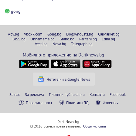
gong
Abv.bg
Vbox7.com
Gong.bg
DogsAndCats.bg
CarMarket.bg
BISS.bg
Ohnamama.bg
Grabo.bg
Pariteni.bg
Edna.bg
Vesti.bg
Nova.bg
Telegraph.bg
Мобилното приложение на Dariknews.bg
Четете ни в Google News
За нас
За реклама
Платени публикации
Контакти
Facebook
Поверителност
Политика ЛД
Известия
DarikNews.bg
© 2026 Всички права запазени.
Общи условия