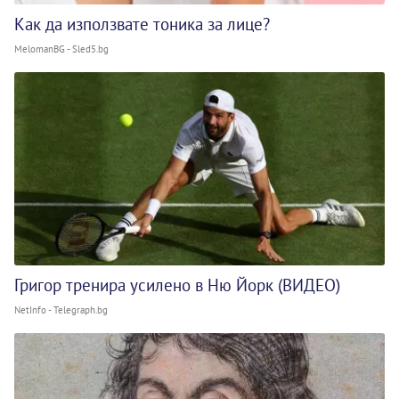
Как да използвате тоника за лице?
MelomanBG - Sled5.bg
Григор тренира усилено в Ню Йорк (ВИДЕО)
NetInfo - Telegraph.bg