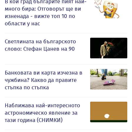
В кой град българите пият най-
много бира: Отговорът ще ви
изненада - вижте топ 10 по
области у нас
Светлината на българското
слово: Стефан Цанев на 90
Банковата ви карта изчезна в
чужбина? Какво да правите
стъпка по стъпка
Наближава най-интересното
астрономическо явление за
тази година (СНИМКИ)