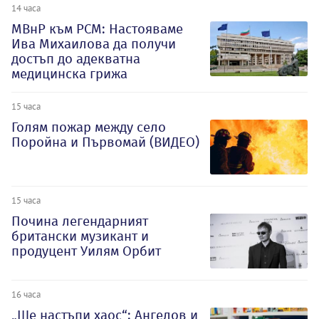
14 часа
МВнР към РСМ: Настояваме
Ива Михаилова да получи
достъп до адекватна
медицинска грижа
15 часа
Голям пожар между село
Поройна и Първомай (ВИДЕО)
15 часа
Почина легендарният
британски музикант и
продуцент Уилям Орбит
16 часа
„Ще настъпи хаос“: Ангелов и