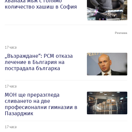
Хванаха мъж с голямо
количество хашиш в София
17 часа
„Възраждане“: РСМ отказа
лечение в България на
пострадала българка
17 часа
МОН ще преразгледа
сливането на две
професионални гимназии в
Пазарджик
17 часа