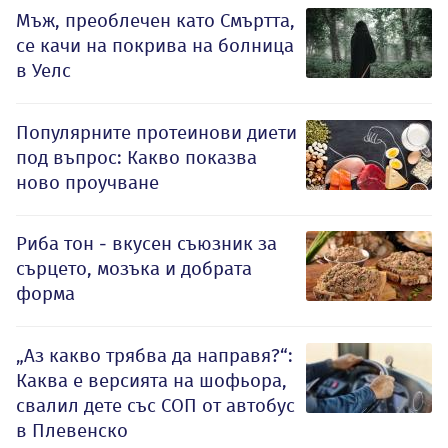
Мъж, преоблечен като Смъртта,
се качи на покрива на болница
в Уелс
Популярните протеинови диети
под въпрос: Какво показва
ново проучване
Риба тон - вкусен съюзник за
сърцето, мозъка и добрата
форма
„Аз какво трябва да направя?“:
Каква е версията на шофьора,
свалил дете със СОП от автобус
в Плевенско