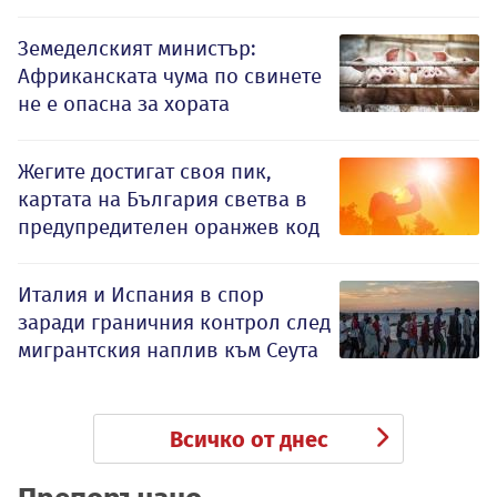
Земеделският министър:
Африканската чума по свинете
не е опасна за хората
Жегите достигат своя пик,
картата на България светва в
предупредителен оранжев код
Италия и Испания в спор
заради граничния контрол след
мигрантския наплив към Сеута
Всичко от днес