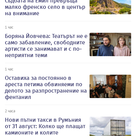
Съдбата на Емил превръща
малко френско село в център
на внимание
1 час
Боряна Йовчева: Театърът не е
само забавление, свободните
артисти се занимават и с по-
неприятни теми
1 час
Оставиха за постоянно в
ареста петима обвиняеми по
делото за разпространение на
фентанил
2 часа
Нови пътни такси в Румъния
от 31 август: Колко ще плащат
камионите и колите