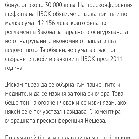
бонус от около 30 000 лева. На пресконференция
шефката на НЗОК обяви, че е взела три пъти по-
малка сума - 12 156 лева, която била по
регламент в Закона за здравното осигуряване, а
не от натрупаните икономии от заплати във
ведомството. Тя обясни, че сумата е част от
събраните глоби и санкции в НЗОК през 2011
година.
„Искам първо да се обърна към пациентите и
медиите, и да се извиня за тона си вчера. Това
беше тон на огорчен човек и се извинявам, ако
някой се е почувствал назидаван", коментира
вчерашната пресконференция Нешева.
По думите й бонуси са давани на много болници.