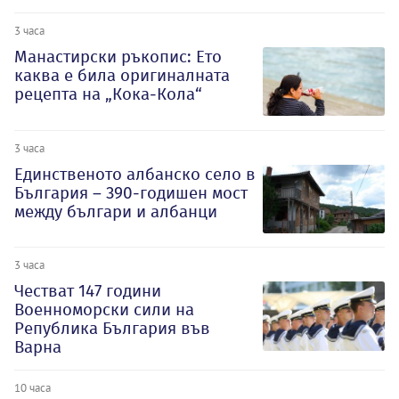
3 часа
Манастирски ръкопис: Ето
каква е била оригиналната
рецепта на „Кока-Кола“
3 часа
Единственото албанско село в
България – 390-годишен мост
между българи и албанци
3 часа
Честват 147 години
Военноморски сили на
Република България във
Варна
10 часа