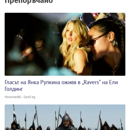
Препоръчано
Гласът на Янка Рупкина оживя в „Ravers“ на Ели
Голдинг
MelomanBG - Sled5.bg