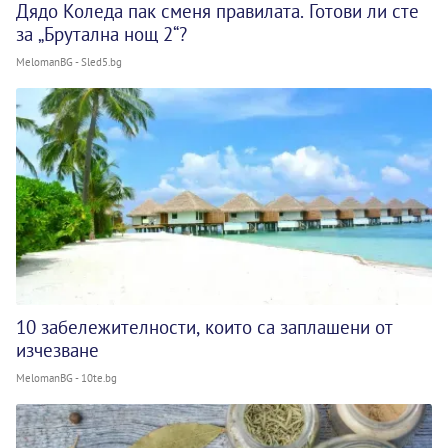
Дядо Коледа пак сменя правилата. Готови ли сте
за „Брутална нощ 2“?
MelomanBG - Sled5.bg
10 забележителности, които са заплашени от
изчезване
MelomanBG - 10te.bg