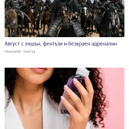
Август с екшън, фентъзи и безкраен адреналин
MelomanBG - Sled5.bg