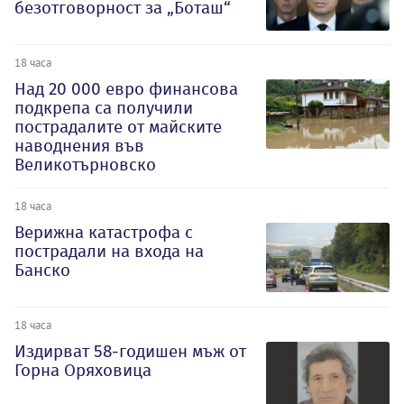
безотговорност за „Боташ“
18 часа
Над 20 000 евро финансова
подкрепа са получили
пострадалите от майските
наводнения във
Великотърновско
18 часа
Верижна катастрофа с
пострадали на входа на
Банско
18 часа
Издирват 58-годишен мъж от
Горна Оряховица