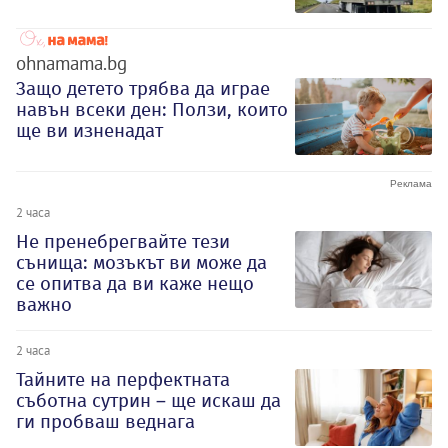
ohnamama.bg
Защо детето трябва да играе
навън всеки ден: Ползи, които
ще ви изненадат
2 часа
Не пренебрегвайте тези
сънища: мозъкът ви може да
се опитва да ви каже нещо
важно
2 часа
Тайните на перфектната
съботна сутрин – ще искаш да
ги пробваш веднага