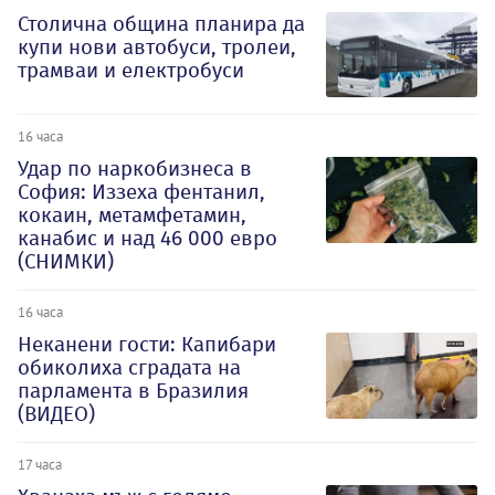
Столична община планира да
купи нови автобуси, тролеи,
трамваи и електробуси
16 часа
Удар по наркобизнеса в
София: Иззеха фентанил,
кокаин, метамфетамин,
канабис и над 46 000 евро
(СНИМКИ)
16 часа
Неканени гости: Капибари
обиколиха сградата на
парламента в Бразилия
(ВИДЕО)
17 часа