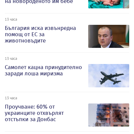
на новороденото им бебе
13 часа
България иска извънредна
помощ от ЕС за
животновъдите
13 часа
Самолет кацна принудително
заради лоша миризма
13 часа
Проучване: 60% от
украинците отхвърлят
отстъпки за Донбас