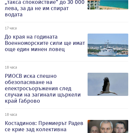
„такса спокойствие“ до 30 000
лева, за да не им спират
водата
17 часа
До края на годината
Военноморските сили ще имат
още един минен ловец
18 часа
РИОСВ иска спешно
обезопасяване на
електросъоръжения след
случаи на загинали щъркели
край Габрово
18 часа
Костадинов: Премиерът Радев
се крие зад колективна