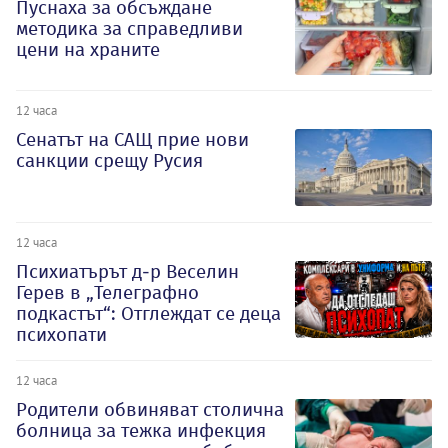
Пуснаха за обсъждане
методика за справедливи
цени на храните
12 часа
Сенатът на САЩ прие нови
санкции срещу Русия
12 часа
Психиатърът д-р Веселин
Герев в „Телеграфно
подкастът“: Отглеждат се деца
психопати
12 часа
Родители обвиняват столична
болница за тежка инфекция