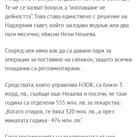
Те не се казват бонуси, а "изплащане не
дейността". Това става единствено с решение на
Надзорния съвет, който заседава веднъж или два
пъти месечно, обясни Нели Нешева.
Според нея няма как да са давани пари за
операции за поставяне на силикон, защото всички
плащания са регламентирани.
Средствата, които управлява НЗОК, са близо 3
млрд. лв., съобщи още Нешева и посочи, че тази
година са отделени 555 млн. лв. за лекарства:
„Когато отидох, те бяха 320 млн. лв., а през
миналата година - 476 млн. лв."
Сред постиженията на ръководената от нея