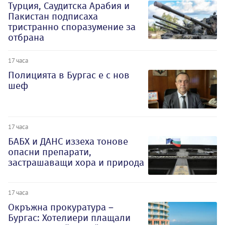
Турция, Саудитска Арабия и
Пакистан подписаха
тристранно споразумение за
отбрана
17 часа
Полицията в Бургас е с нов
шеф
17 часа
БАБХ и ДАНС иззеха тонове
опасни препарати,
застрашаващи хора и природа
17 часа
Окръжна прокуратура –
Бургас: Хотелиери плащали