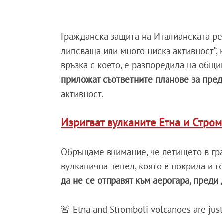
Гражданска защита на Италианската ре
липсваща или много ниска активност“, к
връзка с което, е разпоредила на общ
приложат съответните планове за пр
активност.
Изригват вулканите Етна и Стром
Обръщаме внимание, че летището в гра
вулканична пепел, която е покрила и г
да не се отправят към аерогара, преди 
🚨 Etna and Stromboli volcanoes are just