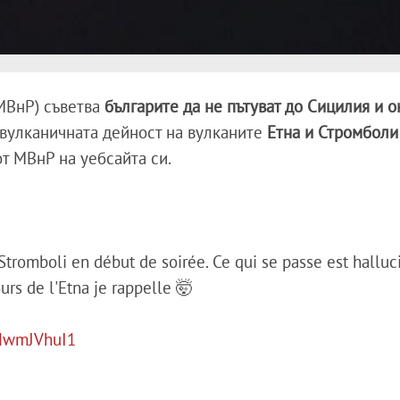
МВнР) съветва
българите да не пътуват до Сицилия и 
вулканичната дейност на вулканите
Етна и Стромболи
т МВнР на уебсайта си.
tromboli en début de soirée. Ce qui se passe est halluc
urs de l'Etna je rappelle 🤯
5NwmJVhuI1