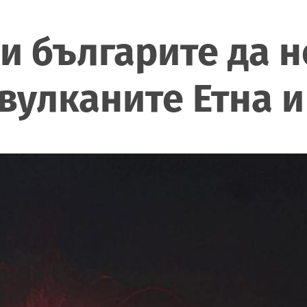
 българите да н
вулканите Етна 