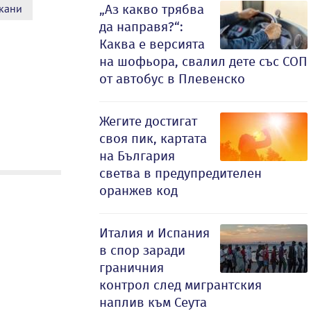
„Аз какво трябва
кани
да направя?“:
Каква е версията
на шофьора, свалил дете със СОП
от автобус в Плевенско
Жегите достигат
своя пик, картата
на България
светва в предупредителен
оранжев код
Италия и Испания
в спор заради
граничния
контрол след мигрантския
наплив към Сеута