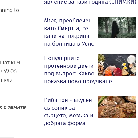
явление за тази година (СНИМКИ)
inning to
Мъж, преоблечен
като Смъртта, се
качи на покрива
на болница в Уелс
Популярните
ъщат към
протеинови диети
 +39 06
под въпрос: Какво
гнали
показва ново проучване
Риба тон - вкусен
ак с темите
съюзник за
сърцето, мозъка и
добрата форма