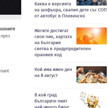
Каква е версията
на шофьора, свалил дете със СОП
от автобус в Плевенско
околните
Жегите достигат
през
своя пик, картата
на България
светва в предупредителен
оранжев код
Кой има имен ден
inant
на 8 август
В кой град
българите пият
най-много бира: