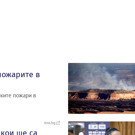
пожарите в
ските пожари в
biss.bg
 кои ще са