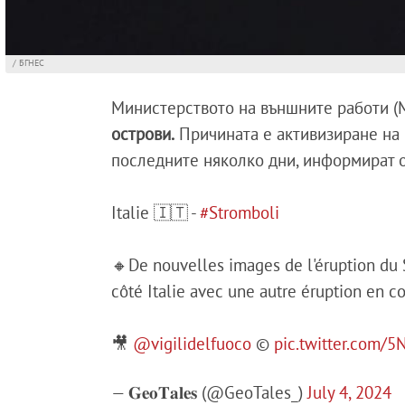
/ БГНЕС
Министерството на външните работи (
острови.
Причината е активизиране на 
последните няколко дни, информират о
Italie 🇮🇹 -
#Stromboli
🔸De nouvelles images de l'éruption du S
côté Italie avec une autre éruption en co
🎥
@vigilidelfuoco
©️
pic.twitter.com/
— 𝐆𝐞𝐨𝐓𝐚𝐥𝐞𝐬 (@GeoTales_)
July 4, 2024