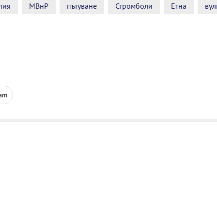
лия
МВнР
пътуване
Стромболи
Етна
вул
ram