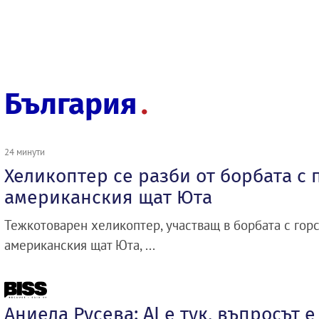
България
24 минути
Хеликоптер се разби от борбата с 
американския щат Юта
Тежкотоварен хеликоптер, участващ в борбата с гор
американския щат Юта, ...
Аниела Русева: AI е тук, въпросът е