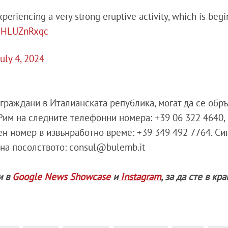
experiencing a very strong eruptive activity, which is beg
/KHLUZnRxqc
July 4, 2024
 граждани в Италианската република, могат да се обр
Рим на следните телефонни номера: +39 06 322 4640,
ен номер в извънработно време: +39 349 492 7764. Си
 на посолството: consul@bulemb.it
и в
Google News Showcase
и
Instagram
, за да сте в кр