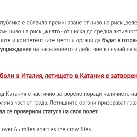
публика е обявила преминаване от ниво на риск „зеле
ъм ниво на риск „жълто - от ниска до средна активност
ините и компетентните местни органи да
бъдат в готов
едупреждение
на населението и действие в случай на 
боли в Италия, летището в Катания е затворе
д Катания е частично затворено поради наличието н
оляма част от града. Летищните органи призовават гр
да се проверили статуса на своя полет.
 over 65 miles apart as the crow flies.