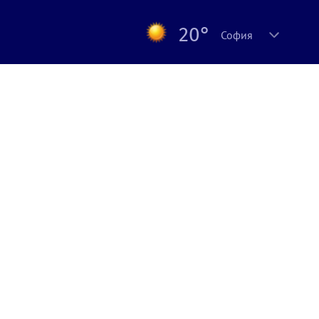
20°
София