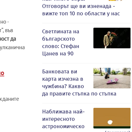
Отговорът ще ви изненада -
вижте топ 10 по области у нас
но -
“, във
Светлината на
ност да
българското
слово: Стефан
вулканична
Цанев на 90
Банковата ви
но
карта изчезна в
чужбина? Какво
а
да правите стъпка по стъпка
ажданите
Наближава най-
интересното
астрономическо