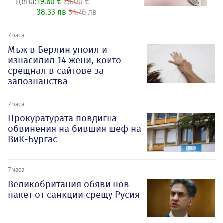
Цена:
19.60 €
28.00 €
38.33 лв
54.76 лв
7 часа
Мъж в Берлин упоил и
изнасилил 14 жени, които
срещнал в сайтове за
запознанства
7 часа
Прокуратурата повдигна
обвинения на бившия шеф на
ВиК-Бургас
7 часа
Великобритания обяви нов
пакет от санкции срещу Русия