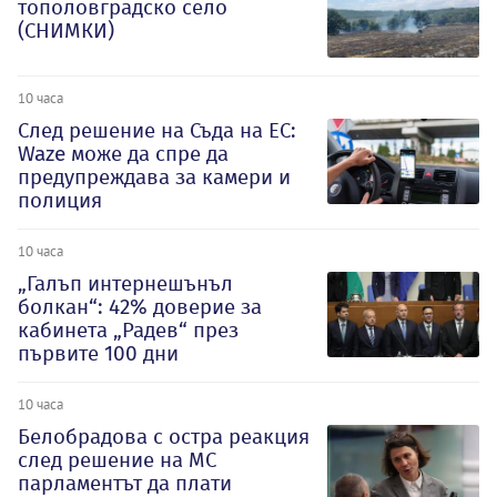
тополовградско село
(СНИМКИ)
10 часа
След решение на Съда на ЕС:
Waze може да спре да
предупреждава за камери и
полиция
10 часа
„Галъп интернешънъл
болкан“: 42% доверие за
кабинета „Радев“ през
първите 100 дни
10 часа
Белобрадова с остра реакция
след решение на МС
парламентът да плати