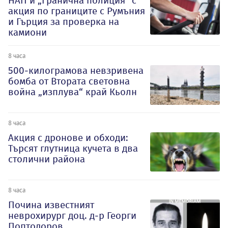
НАП и „Гранична полиция“ с
акция по границите с Румъния
и Гърция за проверка на
камиони
8 часа
500-килограмова невзривена
бомба от Втората световна
война „изплува“ край Кьолн
8 часа
Акция с дронове и обходи:
Търсят глутница кучета в два
столични района
8 часа
Почина известният
неврохирург доц. д-р Георги
Поптодоров