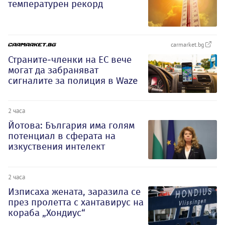
температурен рекорд
carmarket.bg
Страните-членки на ЕС вече
могат да забраняват
сигналите за полиция в Waze
2 часа
Йотова: България има голям
потенциал в сферата на
изкуствения интелект
2 часа
Изписаха жената, заразила се
през пролетта с хантавирус на
кораба „Хондиус“