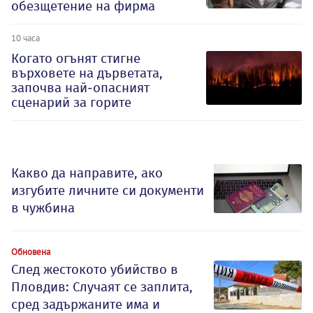
обезщетение на фирма
10 часа
Когато огънят стигне
върховете на дърветата,
започва най-опасният
сценарий за горите
Какво да направите, ако
изгубите личните си документи
в чужбина
Обновена
След жестокото убийство в
Пловдив: Случаят се заплита,
сред задържаните има и