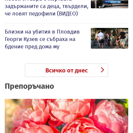
задържаните са деца, твърдели,
че ловят педофили (ВИДЕО)
Близки на убития в Пловдив
Георги Кузев се събраха на
бдение пред дома му
Всичко от днес
Препоръчано