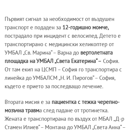
Първият сигнал за необходимост от въздушен
транспорт е подаден за
12-годишно момче,
пострадало при инцидент с велосипед. Детето е
транспортирано с медицински хеликоптер от
УМБАЛ „Св. Марина“ – Варна до
вертолетната
площадка на УМБАЛ „Света Екатерина“ –
София.
От там екип на ЦСМП – София го транспортира с
линейка до УМБАЛСМ „Н. И. Пирогов“ – София,
където е прието за последващо лечение.
Втората мисия е за
пациентка с тежка черепно-
мозъчна травм
а след падане от тротинетка.
Жената е транспортирана по въздух от МБАЛ „Д-р
Стамен Илиев“ – Монтана до УМБАЛ „Света Анна“ –