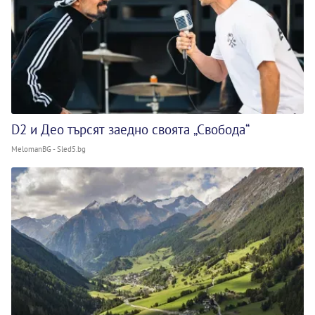
D2 и Део търсят заедно своята „Свобода“
MelomanBG - Sled5.bg