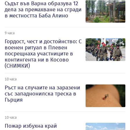
Съдът във Варна образува 12
дела за премахване на сгради
в местността Баба Алино
9 часа
Гордост, чест и достойнство: С
военен ритуал в Плевен
посрещнаха участниците в
контингента ни в Косово
(СНИМКИ)
10 часа
Ръст на случаите на заразени
със западнонилска треска в
Гърция
10 часа
Пожар избухна край