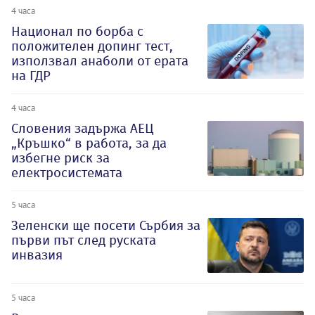
4 часа
Национал по борба с
положителен допинг тест,
използвал анаболи от ерата
на ГДР
4 часа
Словения задържа АЕЦ
„Кръшко“ в работа, за да
избегне риск за
електросистемата
5 часа
Зеленски ще посети Сърбия за
първи път след руската
инвазия
5 часа