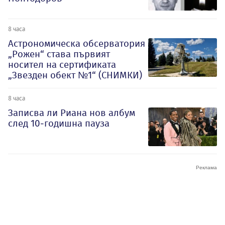
8 часа
Астрономическа обсерватория
„Рожен“ става първият
носител на сертификата
„Звезден обект №1“ (СНИМКИ)
8 часа
Записва ли Риана нов албум
след 10-годишна пауза