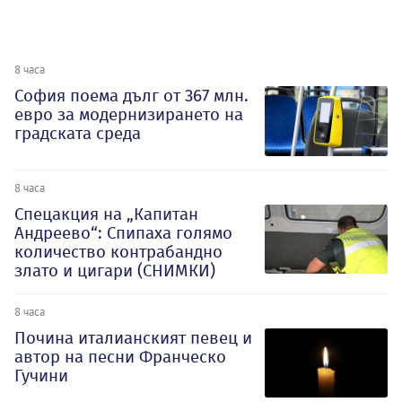
8 часа
София поема дълг от 367 млн.
евро за модернизирането на
градската среда
8 часа
Спецакция на „Капитан
Андреево“: Спипаха голямо
количество контрабандно
злато и цигари (СНИМКИ)
8 часа
Почина италианският певец и
автор на песни Франческо
Гучини