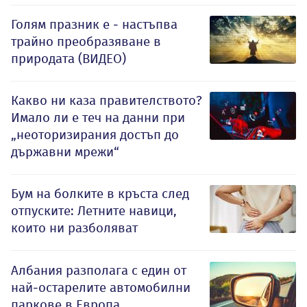
Голям празник е - настъпва
трайно преобразяване в
природата (ВИДЕО)
Какво ни каза правителството?
Имало ли е теч на данни при
„неоторизирания достъп до
държавни мрежи“
Бум на болките в кръста след
отпуските: Летните навици,
които ни разболяват
Албания разполага с един от
най-остарелите автомобилни
паркове в Европа