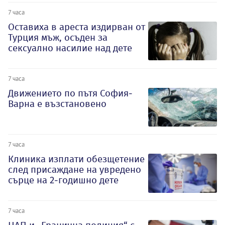
7 часа
Оставиха в ареста издирван от
Турция мъж, осъден за
сексуално насилие над дете
7 часа
Движението по пътя София-
Варна е възстановено
7 часа
Клиника изплати обезщетение
след присаждане на увредено
сърце на 2-годишно дете
7 часа