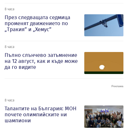
8 часа
През следващата седмица
променят движението по
„Тракия“ и „Хемус“
8 часа
Пълно слънчево затъмнение
на 12 август, как и къде може
да го видите
8 часа
Талантите на България: МОН
почете олимпийските ни
шампиони