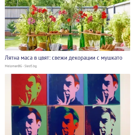
Лятна маса в цвят: свежи декорации с мушкато
MelomanBG - Sled5.bg