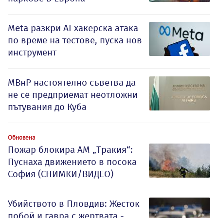
Meta разкри AI хакерска атака
по време на тестове, пуска нов
инструмент
МВнР настоятелно съветва да
не се предприемат неотложни
пътувания до Куба
Обновена
Пожар блокира АМ „Тракия“:
Пуснаха движението в посока
София (СНИМКИ/ВИДЕО)
Убийството в Пловдив: Жесток
побой и гавра с жертвата -