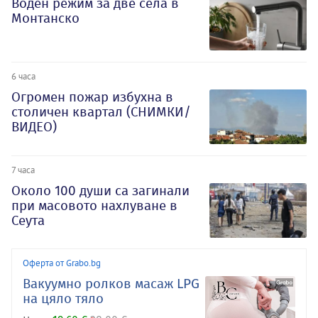
Воден режим за две села в
Монтанско
6 часа
Огромен пожар избухна в
столичен квартал (СНИМКИ/
ВИДЕО)
7 часа
Около 100 души са загинали
при масовото нахлуване в
Сеута
Оферта от Grabo.bg
Вакуумно ролков масаж LPG
на цяло тяло