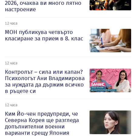
2026, очаква ви много лятно
настроение
12 часа
МОН публикува четвърто
класиране за прием в 8. клас
12 часа
Контролът – сила или капан?
Психологът Ани Владимирова
за нуждата да държим всичко
в ръцете си
12 часа
Ким Йо-чен предупреди, че
Северна Корея ще разгледа
допълнителни военни
варианти срещу Япония