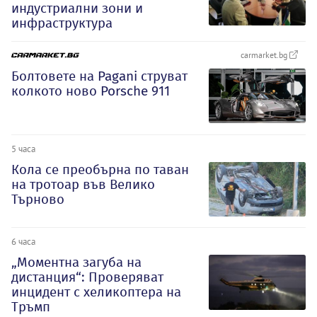
индустриални зони и
инфраструктура
carmarket.bg
Болтовете на Pagani струват
колкото ново Porsche 911
5 часа
Кола се преобърна по таван
на тротоар във Велико
Търново
6 часа
„Моментна загуба на
дистанция“: Проверяват
инцидент с хеликоптера на
Тръмп