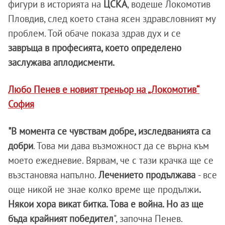
фигури в историята на
ЦСКА
, водеше Локомотив
Пловдив, след което стана ясен здравсловният му
проблем. Той обаче показа здрав дух и се
завръща в професията, което определено
заслужава аплодисменти.
Любо Пенев е новият треньор на „Локомотив“
София
"В момента се чувствам добре, изследванията са
добри
. Това ми дава възможност да се върна към
моето ежедневие. Вярвам, че с тази крачка ще се
възстановяа напълно.
Лечението
продължава
- все
още никой не знае колко време ще продължи
.
Някои хора викат битка. Това е война. Но аз ще
бъда крайният победител
", започна Пенев.