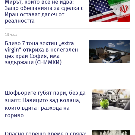
Мирът, който все не идва:
Защо обещанията за сделка с
Иран остават далеч от
реалността
13 часа
Близо 7 тона зехтин „extra
virgin“ откриха в нелегален
цех край София, има
задържани (СНИМКИ)
Шофьорите губят пари, без да
знаят: Навиците зад волана,
които вдигат разхода на
гориво
Опасно горещо време в сряда: