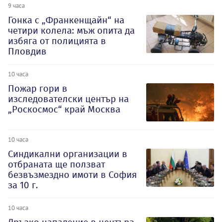
9 часа
Гонка с „Франкенщайн“ на
четири колела: мъж опита да
избяга от полицията в
Пловдив
10 часа
Пожар гори в
изследователски център на
„Роскосмос“ край Москва
10 часа
Синдикални организации в
отбраната ще ползват
безвъзмездно имоти в София
за 10 г.
10 часа