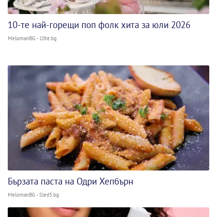
10-те най-горещи поп фолк хита за юли 2026
MelomanBG - 10te.bg
Бързата паста на Одри Хепбърн
MelomanBG - Sled5.bg