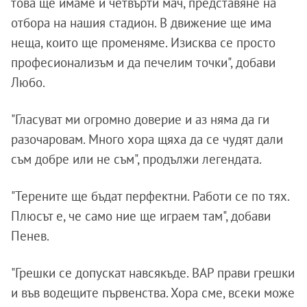
това ще имаме и четвърти мач, представяне на
отбора на нашия стадион. В движение ще има
неща, които ще променяме. Изисква се просто
професионализъм и да печелим точки", добави
Любо.
"Гласуват ми огромно доверие и аз няма да ги
разочаровам. Много хора щяха да се чудят дали
съм добре или не съм", продължи легендата.
"Терените ще бъдат перфектни. Работи се по тях.
Плюсът е, че само ние ще играем там", добави
Пенев.
"Грешки се допускат навсякъде. ВАР прави грешки
и във водещите първенства. Хора сме, всеки може