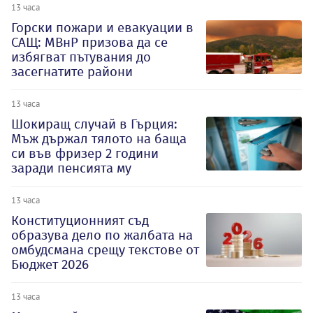
13 часа
Горски пожари и евакуации в
САЩ: МВнР призова да се
избягват пътувания до
засегнатите райони
13 часа
Шокиращ случай в Гърция:
Мъж държал тялото на баща
си във фризер 2 години
заради пенсията му
13 часа
Конституционният съд
образува дело по жалбата на
омбудсмана срещу текстове от
Бюджет 2026
13 часа