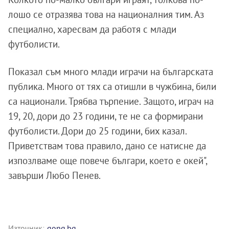
лошо се отразява това на националния тим. Аз
специално, харесвам да работя с млади
футболисти.
Показал съм много млади играчи на българската
публика. Много от тях са отишли в чужбина, били
са национали. Трябва търпение. Защото, играч на
19, 20, дори до 23 години, те не са формирани
футболисти. Дори до 25 години, бих казал.
Приветствам това правило, дано се натисне да
изпозлваме още повече българи, което е окей",
завърши Любо Пенев.
Източник:
gong.bg