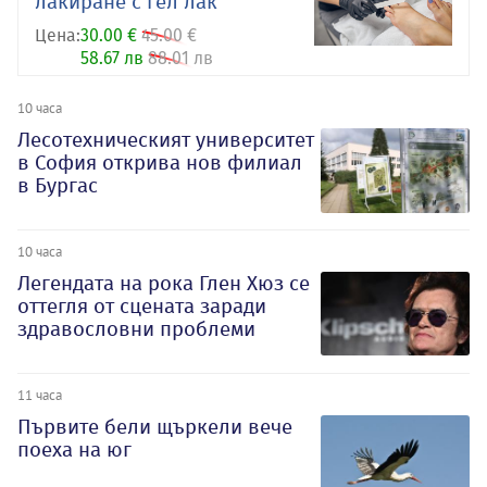
лакиране с гел лак
Цена:
30.00 €
45.00 €
58.67 лв
88.01 лв
10 часа
Лесотехническият университет
в София открива нов филиал
в Бургас
10 часа
Легендата на рока Глен Хюз се
оттегля от сцената заради
здравословни проблеми
11 часа
Първите бели щъркели вече
поеха на юг