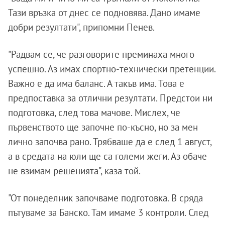
Тази връзка от днес се подновява. Дано имаме
добри резултати", припомни Пенев.
"Радвам се, че разговорите преминаха много
успешно. Аз имах спортно-технически претенции.
Важно е да има баланс. А такъв има. Това е
предпоставка за отлични резултати. Предстои ни
подготовка, след това мачове. Мислех, че
първенството ще започне по-късно, но за мен
лично започва рано. Трябваше да е след 1 август,
а в средата на юли ще са големи жеги. Аз обаче
не взимам решенията", каза той.
"От понеделник започваме подготовка. В сряда
пътуваме за Банско. Там имаме 3 контроли. След