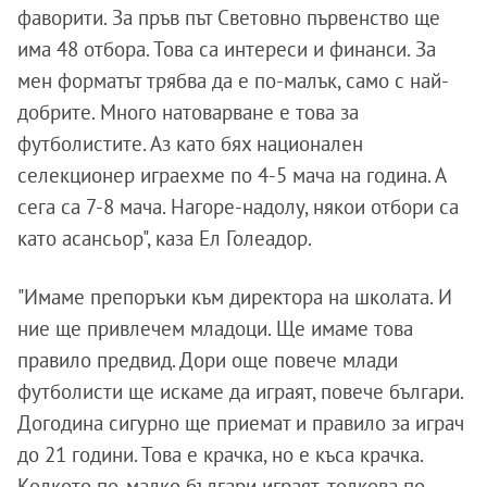
фаворити. За пръв път Световно първенство ще
има 48 отбора. Това са интереси и финанси. За
мен форматът трябва да е по-малък, само с най-
добрите. Много натоварване е това за
футболистите. Аз като бях национален
селекционер играехме по 4-5 мача на година. А
сега са 7-8 мача. Нагоре-надолу, някои отбори са
като асансьор", каза Ел Голеадор.
"Имаме препоръки към директора на школата. И
ние ще привлечем младоци. Ще имаме това
правило предвид. Дори още повече млади
футболисти ще искаме да играят, повече българи.
Догодина сигурно ще приемат и правило за играч
до 21 години. Това е крачка, но е къса крачка.
Колкото по-малко българи играят, толкова по-