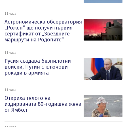
11 часа
Астрономическа обсерватория
„Рожен“ ще получи първия
сертификат от „Звездните
маршрути на Родопите“
11 часа
Русия създава безпилотни
войски, Путин с ключови
рокади в армията
11 часа
Откриха тялото на
издирваната 80-годишна жена
от Ямбол