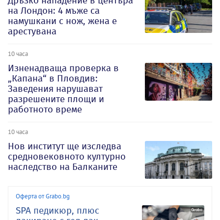
Дръзко нападение в центъра
на Лондон: 4 мъже са
намушкани с нож, жена е
арестувана
10 часа
Изненадваща проверка в
„Капана“ в Пловдив:
Заведения нарушават
разрешените площи и
работното време
10 часа
Нов институт ще изследва
средновековното културно
наследство на Балканите
Оферта от Grabo.bg
SPA педикюр, плюс