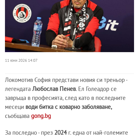
11 юни 2026 14:07
Локомотив София представи новия си треньор -
легендата
Любослав Пенев
. Ел Голеадор се
завръща в професията, след като в последните
месеци
води битка с коварно заболяване,
съобщава
gong.bg
За последно - през
2024
г. една от най-големите