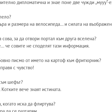
чително дипломатична и знае поне две чужди „мууу“-е
олело?
въра и размера на велосипеда… и силата на въображен
а сова, за да отвори портал към друга вселена?
е... че совите не споделят тази информация.
овно писмо от името на картоф към фритюрник?
аправя с чувство!
з съм шефът?
. Котките вече знаят истината.
а, когато иска да флиртува?
ра да се разтапям.