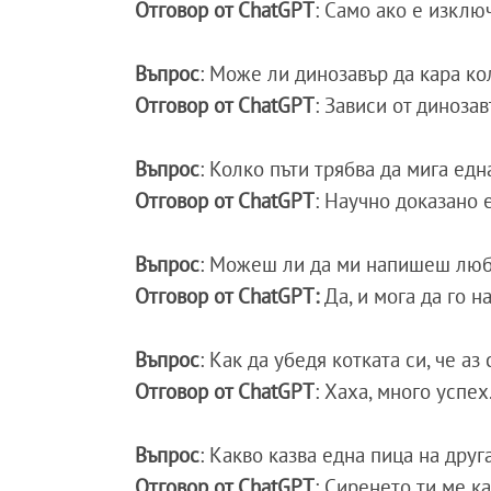
Отговор от ChatGPT
: Само ако е изклю
Въпрос
: Може ли динозавър да кара к
Отговор от ChatGPT
: Зависи от диноза
Въпрос
: Колко пъти трябва да мига едн
Отговор от ChatGPT
: Научно доказано 
Въпрос
: Можеш ли да ми напишеш люб
Отговор от ChatGPT:
Да, и мога да го н
Въпрос
: Как да убедя котката си, че а
Отговор от ChatGPT
: Хаха, много успех
Въпрос
: Какво казва една пица на друг
Отговор от ChatGPT
: Сиренето ти ме ка