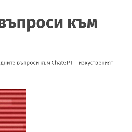
 въпроси към
рдните въпроси към ChatGPT – изкуственият