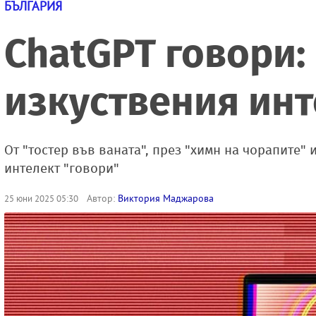
БЪЛГАРИЯ
ChatGPT говори:
изкуствения инт
От "тостер във ваната", през "химн на чорапите"
интелект "говори"
Автор:
Виктория Маджарова
25 юни 2025 05:30