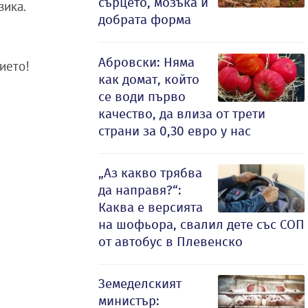
сърцето, мозъка и
зика.
добрата форма
Абровски: Няма
ието!
как домат, който
се води първо
качество, да влиза от трети
страни за 0,30 евро у нас
„Аз какво трябва
да направя?“:
Каква е версията
на шофьора, свалил дете със СОП
от автобус в Плевенско
Земеделският
министър: