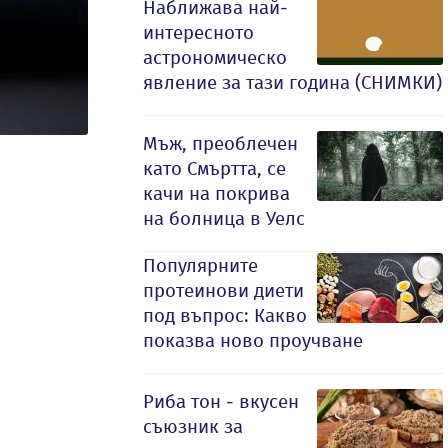
Наближава най-
интересното
астрономическо
явление за тази година (СНИМКИ)
Мъж, преоблечен
като Смъртта, се
качи на покрива
на болница в Уелс
Популярните
протеинови диети
под въпрос: Какво
показва ново проучване
Риба тон - вкусен
съюзник за