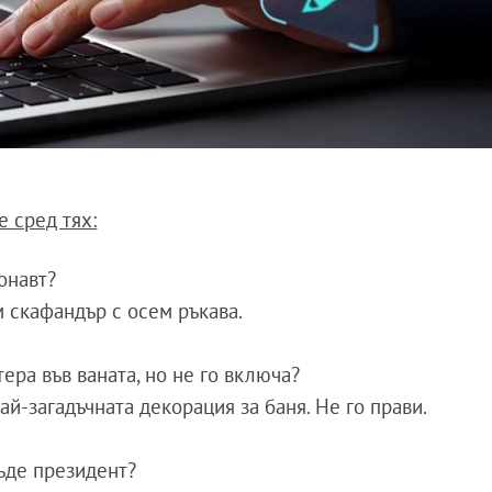
е сред тях:
онавт?
 скафандър с осем ръкава.
ера във ваната, но не го включа?
й-загадъчната декорация за баня. Не го прави.
бъде президент?