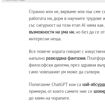
Странно или не, вярваме или пък сме с
работата ни, дори в научните трудове 
със сигурност на този етап AI няма ка
възможности на ума ни
, но без да се 
интересни неща.
Все повече хората говорят с изкуствени
напълно
разюздана
фантазия
. Платфо
философски дилеми, през здравни въпр
само човешкият ум може да сътвори.
Попитахме ChatGPT кои са
най-абсурд
примери, от които самите ние се
шоки
до химн на чорапите.