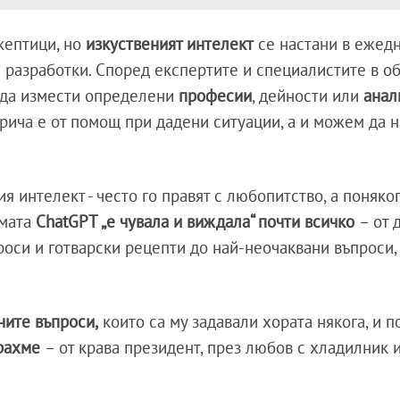
кептици, но
изкуственият интелект
се настани в ежедн
и разработки. Според експертите и специалистите в об
к да измести определени
професии
, дейности или
анал
отрича е от помощ при дадени ситуации, а и можем да 
я интелект - често го правят с любопитство, а поняког
рмата
ChatGPT „е чувала и виждала“ почти всичко
– от 
оси и готварски рецепти до най-неочаквани въпроси,
ните въпроси,
които са му задавали хората някога, и 
рахме
– от крава президент, през любов с хладилник 