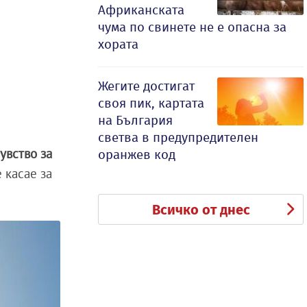
Африканската
чума по свинете не е опасна за
хората
Жегите достигат
своя пик, картата
на България
светва в предупредителен
увство за
оранжев код
е касае за
Всичко от днес