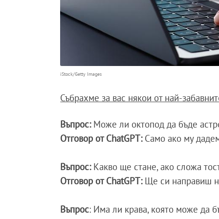
iStock/Getty Images
Събрахме за вас някои от най-забавнит
Въпрос:
Може ли октопод да бъде астр
Отговор от ChatGPT:
Само ако му дадем
Въпрос:
Какво ще стане, ако сложа тост
Отговор от ChatGPT:
Ще си направиш на
Въпрос
: Има ли крава, която може да 