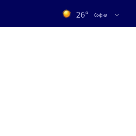
26°
София