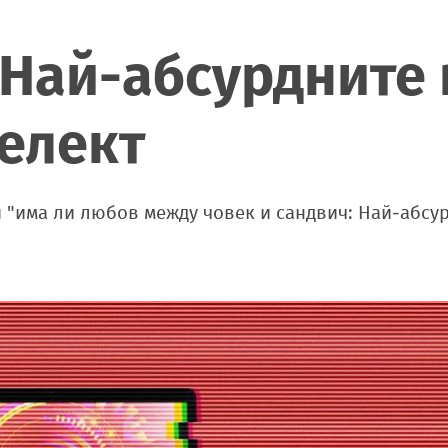
 Най-абсурдните
елект
 и "има ли любов между човек и сандвич: Най-абсу