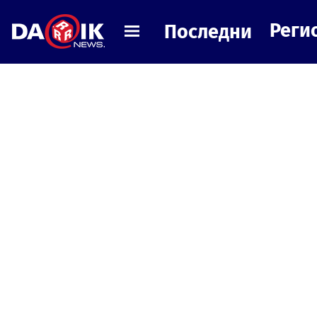
Реги
Последни