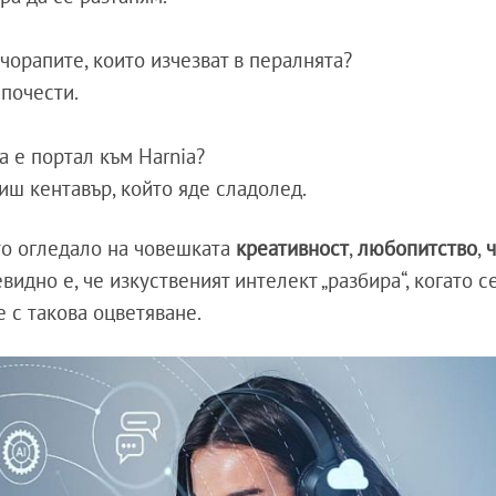
чорапите, които изчезват в пералнята?
 почести.
а е портал към Нarnia?
иш кентавър, който яде сладолед.
ато огледало на човешката
креативност
,
любопитство
,
ч
евидно е, че изкуственият интелект „разбира“, когато с
е с такова оцветяване.