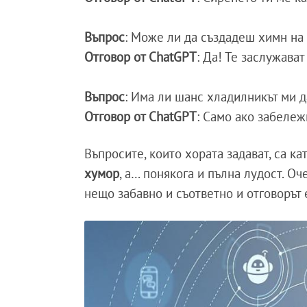
Въпрос
: Може ли да създадеш химн на 
Отговор от ChatGPT
: Да! Те заслужават
Въпрос
: Има ли шанс хладилникът ми д
Отговор от ChatGPT
: Само ако забележ
Въпросите, които хората задават, са к
хумор
, а… понякога и пълна лудост. Оч
нещо забавно и съответно и отговорът 