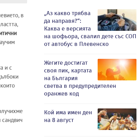
„Аз какво трябва
евието, в
да направя?“:
ластта,
Каква е версията
итични
на шофьора, свалил дете със СОП
научим
от автобус в Плевенско
Жегите достигат
а и с
своя пик, картата
дълбоки
на България
 които
светва в предупредителен
оранжев код
получихме
Кой има имен ден
и сандвич
на 8 август