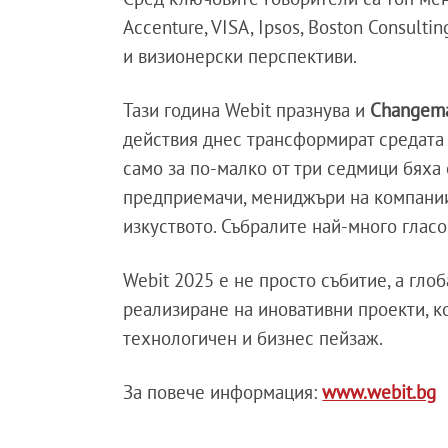
Accenture, VISA, Ipsos, Boston Consult
и визионерски перспективи.
Тази година Webit празнува и
Changem
действия днес трансформират средата 
само за по-малко от три седмици бяха
предприемачи, мениджъри на компании 
изкуството. Събралите най-много гласо
Webit 2025 е не просто събитие, а гло
реализиране на иновативни проекти, ко
технологичен и бизнес пейзаж.
За повече информация:
www.webit.bg