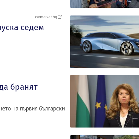
carmarket.bg
пуска седем
да бранят
ането на първия български