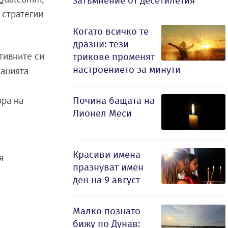
затъмнение от десетилетия
е стратегии
Когато всичко те
дразни: тези
ктивните си
трикове променят
настроението за минути
панията
ора на
Почина бащата на
Лионел Меси
Красиви имена
я
празнуват имен
ден на 9 август
Малко познато
бижу по Дунав: