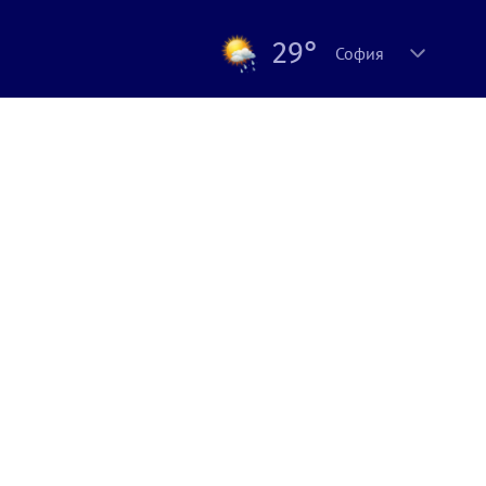
29°
София