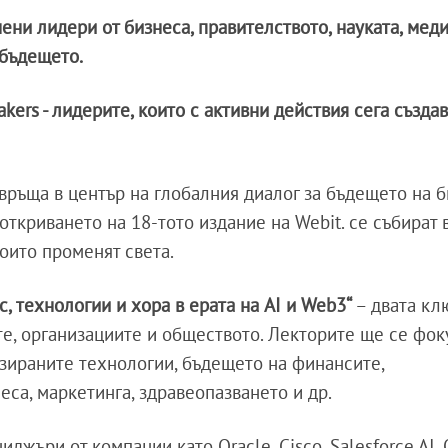
ени лидери от бизнеса, правителството, науката, мед
 бъдещето.
kers - лидерите, които с активни действия сега създав
връща в център на глобалния диалог за бъдещето на б
ткриването на 18-тото издание на Webit. се събират 
оито променят света.
с, технологии и хора в ерата на AI и Web3“
– двата кл
е, организациите и обществото. Лекторите ще се фок
зираните технологии, бъдещето на финансите,
еса, маркетинга, здравеопазването и др.
джъри от компании като Oracle, Cisco, Salesforce AI,