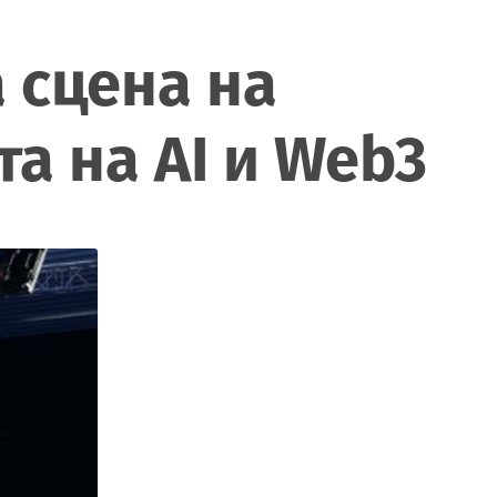
 сцена на
а на AI и Web3