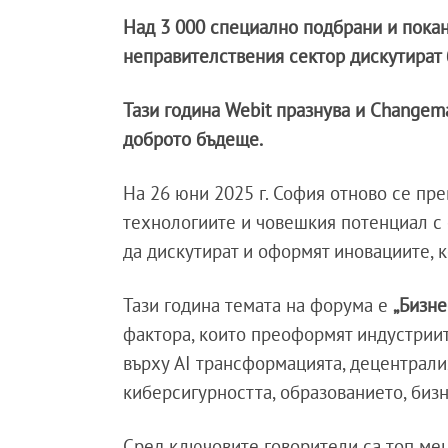
Над 3 000 специално подбрани и покан
неправителствения сектор дискутират
Тази година Webit празнува и Changema
доброто бъдеще.
На 26 юни 2025 г. София отново се пре
технологиите и човешкия потенциал с о
да дискутират и оформят иновациите, к
Тази година темата на форума е
„Бизне
фактора, които преоформят индустриит
върху AI трансформацията, децентрали
киберсигурността, образованието, бизн
Сред ключовите говорители са топ мени