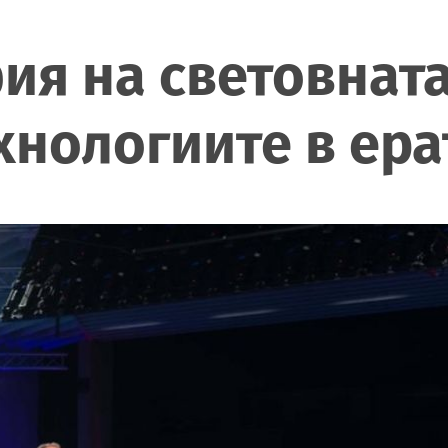
фия на световната
хнологиите в ерат