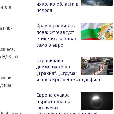
няколко области в
иите и
неделя
Край на цените в
ат по-
лева: От 9 август
етикетите остават
само в евро
изнеса,
в НДК, за
Ограничават
движението по
„Тракия“, „Струма“
ючови
и през Кресненското дефиле
усират
Европа очаква
първото пълно
слънчево
 Qualcomm,