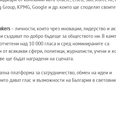
ing Group, KPMG, Google и др. които ще споделят своит
akers
– личности, които чрез иновации, лидерство и а
и създават по-добро бъдеще за обществото ни. В кам
 отчетени над 10 000 гласа и сред номинираните са
от всякакви сфери, политици, журналисти, учени и х
ве ще бъдат наградени на сцената.
бална платформа за сътрудничество, обмен на идеи и
ито дават глас и възможности на България в световни