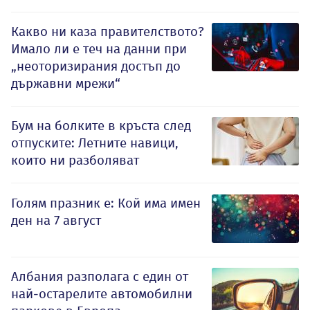
Какво ни каза правителството?
Имало ли е теч на данни при
„неоторизирания достъп до
държавни мрежи“
Бум на болките в кръста след
отпуските: Летните навици,
които ни разболяват
Голям празник е: Кой има имен
ден на 7 август
Албания разполага с един от
най-остарелите автомобилни