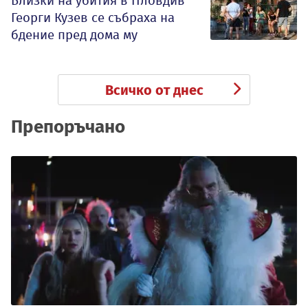
Близки на убития в Пловдив
Георги Кузев се събраха на
бдение пред дома му
Всичко от днес
Препоръчано