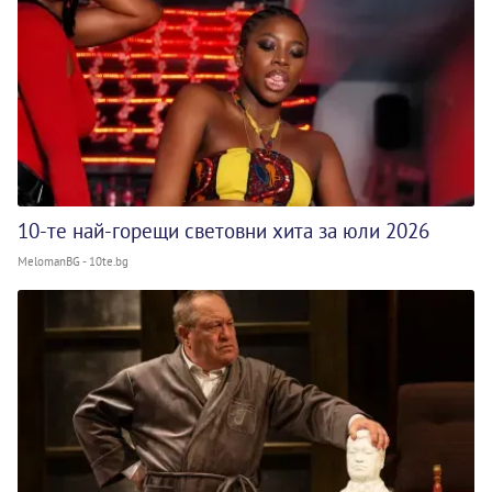
10-те най-горещи световни хита за юли 2026
MelomanBG - 10te.bg