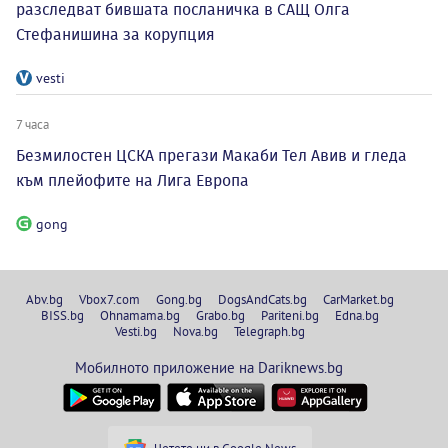
разследват бившата посланичка в САЩ Олга
Стефанишина за корупция
vesti
7 часа
Безмилостен ЦСКА прегази Макаби Тел Авив и гледа
към плейофите на Лига Европа
gong
Abv.bg
Vbox7.com
Gong.bg
DogsAndCats.bg
CarMarket.bg
BISS.bg
Ohnamama.bg
Grabo.bg
Pariteni.bg
Edna.bg
Vesti.bg
Nova.bg
Telegraph.bg
Мобилното приложение на Dariknews.bg
Четете ни в Google News