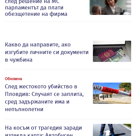
след решение на МС
парламентът да плати
обезщетение на фирма
Какво да направите, ако
изгубите личните си документи
в чужбина
Обновена
След жестокото убийство в
Пловдив: Случаят се заплита,
сред задържаните има и
непълнолетни
На косъм от трагедия заради
изтекла карта: Автобусен