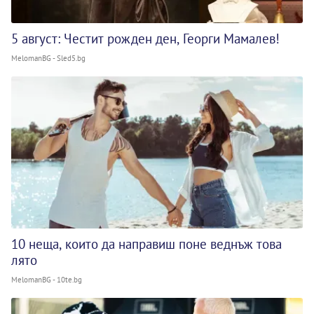
5 август: Честит рожден ден, Георги Мамалев!
MelomanBG - Sled5.bg
10 неща, които да направиш поне веднъж това
лято
MelomanBG - 10te.bg