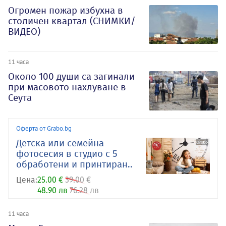
Огромен пожар избухна в
столичен квартал (СНИМКИ/
ВИДЕО)
11 часа
Около 100 души са загинали
при масовото нахлуване в
Сеута
Оферта от Grabo.bg
Детска или семейна
фотосесия в студио с 5
обработени и принтиран..
Цена:
25.00 €
39.00 €
48.90 лв
76.28 лв
11 часа