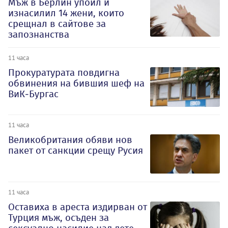
Мъж в Берлин упоил и
изнасилил 14 жени, които
срещнал в сайтове за
запознанства
11 часа
Прокуратурата повдигна
обвинения на бившия шеф на
ВиК-Бургас
11 часа
Великобритания обяви нов
пакет от санкции срещу Русия
11 часа
Оставиха в ареста издирван от
Турция мъж, осъден за