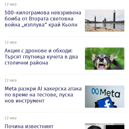
12 часа
500-килограмова невзривена
бомба от Втората световна
война „изплува“ край Кьолн
12 часа
Акция с дронове и обходи:
Търсят глутница кучета в два
столични района
12 часа
Meta разкри AI хакерска атака
по време на тестове, пуска
нов инструмент
12 часа
Почина известният