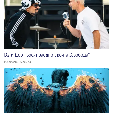
D2 и Део търсят заедно своята „Свобода“
MelomanBG - Sled5.bg