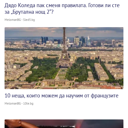
Дядо Коледа пак сменя правилата. Готови ли сте
за „Брутална нощ 2“?
MelomanBG - Sled5.bg
10 неща, които можем да научим от французите
MelomanBG - 10te.bg