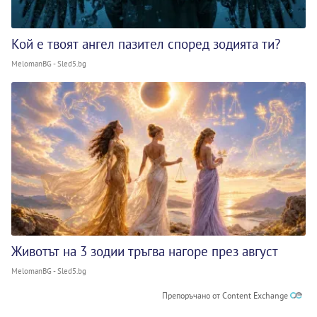
Кой е твоят ангел пазител според зодията ти?
MelomanBG - Sled5.bg
Животът на 3 зодии тръгва нагоре през август
MelomanBG - Sled5.bg
Препоръчано от Content Exchange