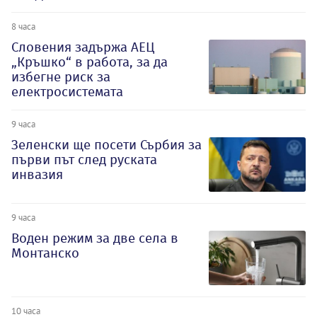
8 часа
Словения задържа АЕЦ
„Кръшко“ в работа, за да
избегне риск за
електросистемата
9 часа
Зеленски ще посети Сърбия за
първи път след руската
инвазия
9 часа
Воден режим за две села в
Монтанско
10 часа