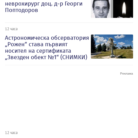
неврохирург доц. д-р Георги
Поптодоров
12 часа
Астрономическа обсерватория
„Рожен“ става първият
носител на сертификата
„Звезден обект №1“ (СНИМКИ)
12 часа