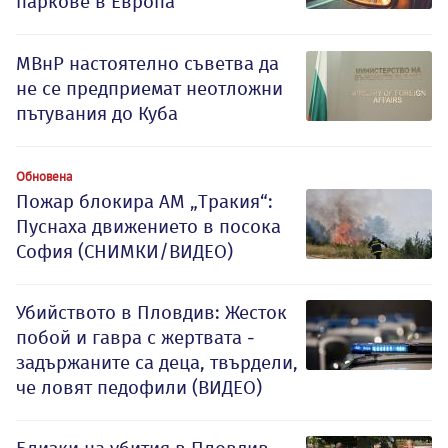
паркове в Европа
МВнР настоятелно съветва да
не се предприемат неотложни
пътувания до Куба
Обновена
Пожар блокира АМ „Тракия“:
Пуснаха движението в посока
София (СНИМКИ/ВИДЕО)
Убийството в Пловдив: Жесток
побой и гавра с жертвата -
задържаните са деца, твърдели,
че ловят педофили (ВИДЕО)