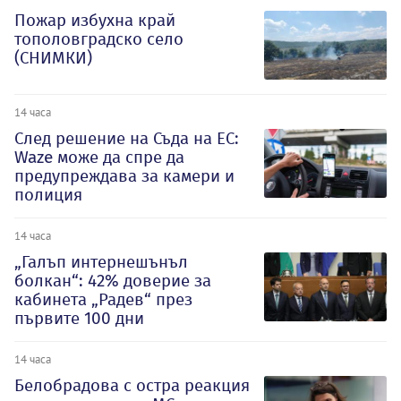
Пожар избухна край
тополовградско село
(СНИМКИ)
14 часа
След решение на Съда на ЕС:
Waze може да спре да
предупреждава за камери и
полиция
14 часа
„Галъп интернешънъл
болкан“: 42% доверие за
кабинета „Радев“ през
първите 100 дни
14 часа
Белобрадова с остра реакция