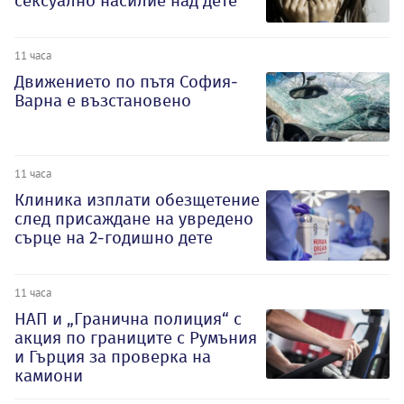
сексуално насилие над дете
11 часа
Движението по пътя София-
Варна е възстановено
11 часа
Клиника изплати обезщетение
след присаждане на увредено
сърце на 2-годишно дете
11 часа
НАП и „Гранична полиция“ с
акция по границите с Румъния
и Гърция за проверка на
камиони