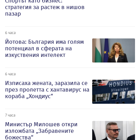
Спортът като бизнес:
стратегия за растеж в нишов
пазар
6 часа
Йотова: България има голям
потенциал в сферата на
изкуствения интелект
6 часа
Изписаха жената, заразила се
през пролетта с хантавирус на
кораба „Хондиус“
7 часа
Министър Милошев откри
изложбата „Забравените
божества“