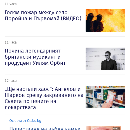
11 часа
Голям пожар между село
Поройна и Първомай (ВИДЕО)
11 часа
Почина легендарният
британски музикант и
продуцент Уилям Орбит
12 часа
„Ще настъпи хаос“: Ангелов и
Шарков срещу закриването на
Съвета по цените на
лекарствата
Оферта от Grabo.bg
Почистване на зъбен камък