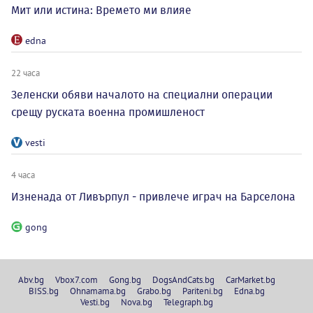
Мит или истина: Времето ми влияе
edna
22 часа
Зеленски обяви началото на специални операции
срещу руската военна промишленост
vesti
4 часа
Изненада от Ливърпул - привлече играч на Барселона
gong
Abv.bg
Vbox7.com
Gong.bg
DogsAndCats.bg
CarMarket.bg
BISS.bg
Ohnamama.bg
Grabo.bg
Pariteni.bg
Edna.bg
Vesti.bg
Nova.bg
Telegraph.bg