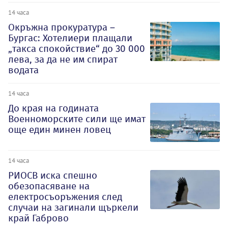
14 часа
Окръжна прокуратура –
Бургас: Хотелиери плащали
„такса спокойствие“ до 30 000
лева, за да не им спират
водата
14 часа
До края на годината
Военноморските сили ще имат
още един минен ловец
14 часа
РИОСВ иска спешно
обезопасяване на
електросъоръжения след
случаи на загинали щъркели
край Габрово