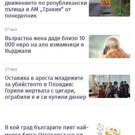
движението по републикански
пътища и АМ „Тракия“ от
понеделник
17 часа
Възрастна жена даде близо 10
000 евро на ало измамници в
Кърджали
17 часа
Оставиха в ареста младежите
за убийството в Пловдив:
Горили жертвата с цигари,
ограбили я и си купили дюнер
В кой град българите пият най-
много бира: Отговорът ще ви