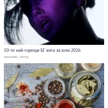
10-те най-горещи БГ хита за юли 2026
MelomanBG - 10te.bg