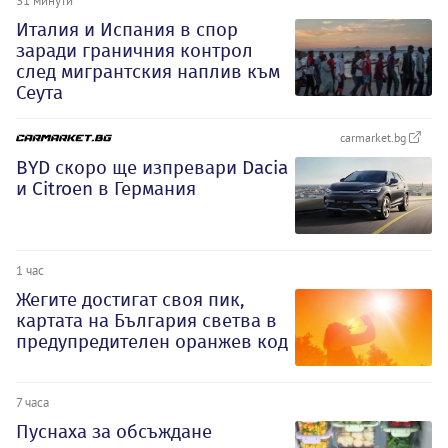
31 минути
Италия и Испания в спор
заради граничния контрол
след мигрантския наплив към
Сеута
carmarket.bg
BYD скоро ще изпревари Dacia
и Citroеn в Германия
1 час
Жегите достигат своя пик,
картата на България светва в
предупредителен оранжев код
7 часа
Пуснаха за обсъждане