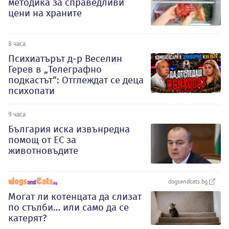
методика за справедливи
цени на храните
8 часа
Психиатърът д-р Веселин
Герев в „Телеграфно
подкастът“: Отглеждат се деца
психопати
9 часа
България иска извънредна
помощ от ЕС за
животновъдите
dogsandcats.bg
Могат ли котенцата да слизат
по стълби… или само да се
катерят?