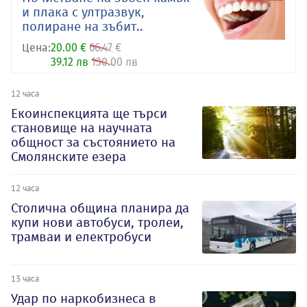
и плака с ултразвук,
полиране на зъбит..
Цена:
20.00 €
66.47 €
39.12 лв
130.00 лв
12 часа
Екоинспекцията ще търси
становище на научната
общност за състоянието на
Смолянските езера
12 часа
Столична община планира да
купи нови автобуси, тролеи,
трамваи и електробуси
13 часа
Удар по наркобизнеса в