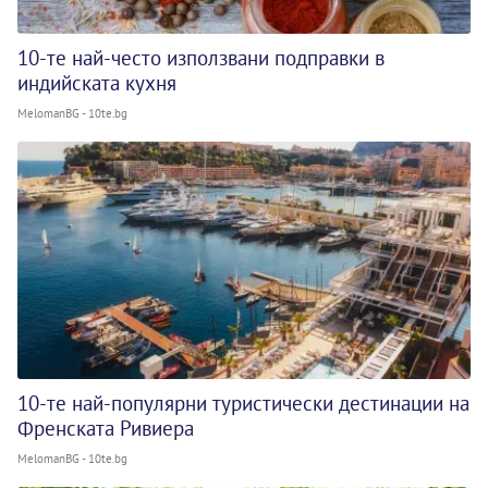
10-те най-често използвани подправки в
индийската кухня
MelomanBG - 10te.bg
10-те най-популярни туристически дестинации на
Френската Ривиера
MelomanBG - 10te.bg