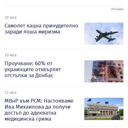
10 часа
Самолет кацна принудително
заради лоша миризма
10 часа
Проучване: 60% от
украинците отхвърлят
отстъпки за Донбас
11 часа
МВнР към РСМ: Настояваме
Ива Михаилова да получи
достъп до адекватна
медицинска грижа