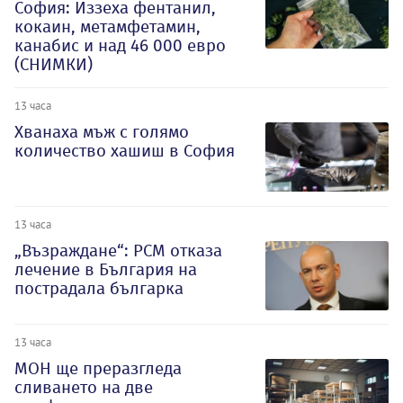
София: Иззеха фентанил,
кокаин, метамфетамин,
канабис и над 46 000 евро
(СНИМКИ)
13 часа
Хванаха мъж с голямо
количество хашиш в София
13 часа
„Възраждане“: РСМ отказа
лечение в България на
пострадала българка
13 часа
МОН ще преразгледа
сливането на две