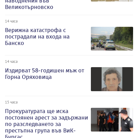
наводнения във
Великотърновско
14 часа
Верижна катастрофа с
пострадали на входа на
Банско
14 часа
Издирват 58-годишен мъж от
Горна Оряховица
15 часа
Прокуратурата ще иска
постоянен арест за задържани
по разследването за
престъпна група във ВиК-
Бургас