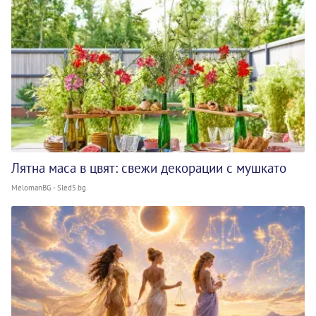
Лятна маса в цвят: свежи декорации с мушкато
MelomanBG - Sled5.bg