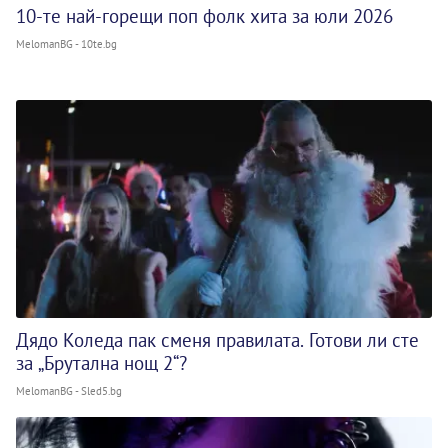
10-те най-горещи поп фолк хита за юли 2026
MelomanBG - 10te.bg
Дядо Коледа пак сменя правилата. Готови ли сте
за „Брутална нощ 2“?
MelomanBG - Sled5.bg