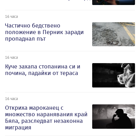
16 часа
Частично бедствено
положение в Перник заради
пропаднал път
16 часа
Куче захапа стопанина си и
почина, падайки от тераса
16 часа
Откриха мароканец с
множество наранявания край
Бяла, разследват незаконна
миграция