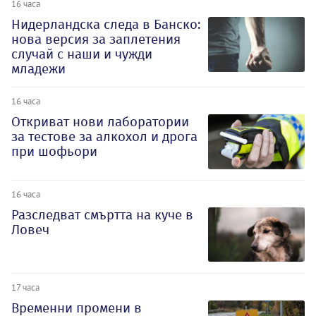
16 часа
Нидерландска следа в Банско:
нова версия за заплетения
случай с наши и чужди
младежи
16 часа
Откриват нови лаборатории
за тестове за алкохол и дрога
при шофьори
16 часа
Разследват смъртта на куче в
Ловеч
17 часа
Временни промени в