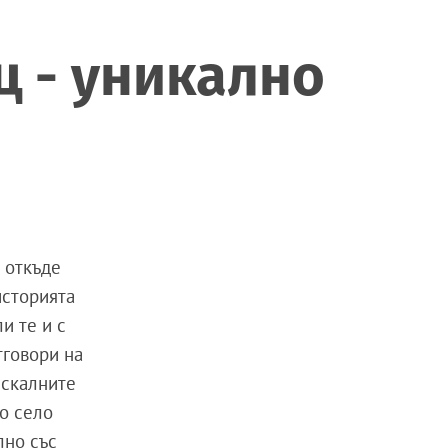
ц - уникално
 откъде
историята
и те и с
тговори на
 скалните
о село
лно със