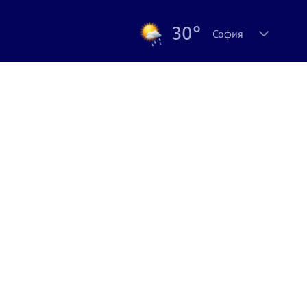
30°
София