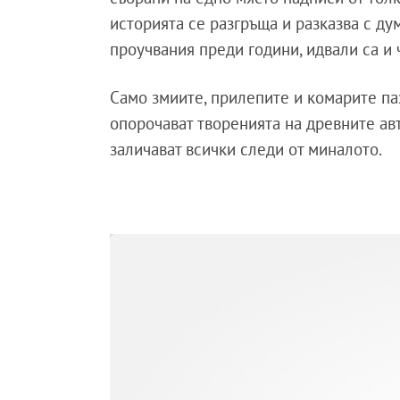
историята се разгръща и разказва с д
проучвания преди години, идвали са и 
Само змиите, прилепите и комарите па
опорочават творенията на древните авт
заличават всички следи от миналото.