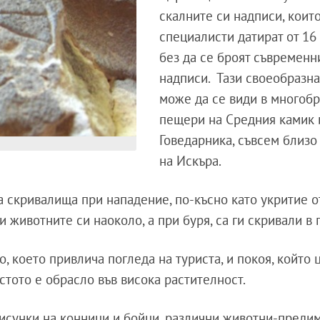
скалните си надписи, коит
специалисти датират от 16 
без да се броят съвременн
надписи. Тази своеобразна
може да се види в многоб
пещери на Средния камик 
Говедарника, съвсем близо
на Искъра.
а скривалища при нападение, по-късно като укритие о
и животните си наоколо, а при буря, са ги скривали в
, което привлича погледа на туриста, и покоя, който ц
стото е обрасло във висока растителност.
исунки на конници и бойци, различни животни-преди