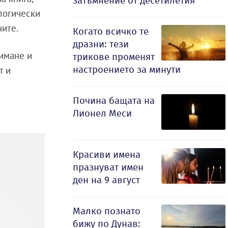
затъмнение от десетилетия
ологически
ните.
Когато всичко те
дразни: тези
 имане и
трикове променят
настроението за минути
т и
Почина бащата на
Лионел Меси
Красиви имена
празнуват имен
ден на 9 август
Малко познато
бижу по Дунав: