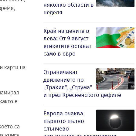
няколко области в
време,
неделя
Край на цените в
лева: От 9 август
етикетите остават
само в евро
и карти на
Ограничават
движението по
„Тракия“, „Струма“
 намирал
и през Кресненското дефиле
както е
Европа очаква
първото пълно
което са
слънчево
а книга,