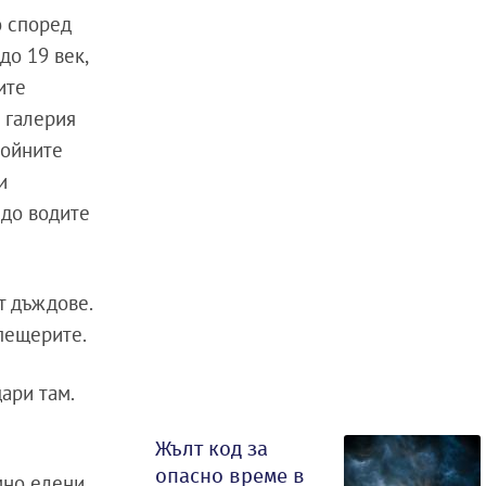
о според
до 19 век,
ите
 галерия
ройните
и
 до водите
т дъждове.
 пещерите.
ари там.
Жълт код за
опасно време в
мно елени,