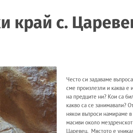
и край с. Цареве
Често си задаваме въпроса
сме произлезли и каква е 
на предците ни? Кои са бил
какво са се занимавали? О
някои въпроси намираме в
масиви около мездренскот
Царевец. Мястото е уника