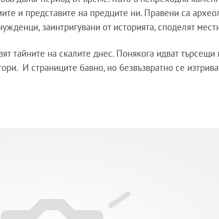
умите и представите на предците ни. Правени са архе
чужденци, заинтригувани от историята, споделят мест
зят тайните на скалите днес. Понякога идват търсещи
ори. И страниците бавно, но безвъзвратно се изтрива