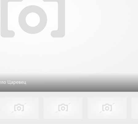
ело Царевец