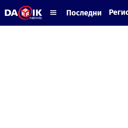
Реги
Последни