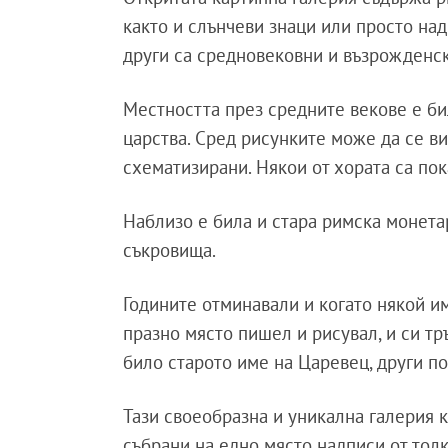
както и слънчеви знаци или просто над
други са средновековни и възрожденск
Местността през средните векове е б
царства. Сред рисунките може да се в
схематизирани. Някои от хората са пока
Наблизо е била и стара римска монетар
съкровища.
Годините отминавали и когато някой и
празно място пишел и рисувал, и си тр
било старото име на Царевец, други п
Тази своеобразна и уникална галерия к
събрани на едно място надписи от толк