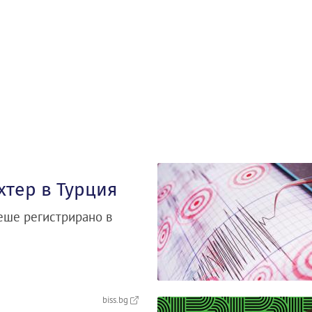
хтер в Турция
беше регистрирано в
biss.bg