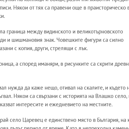
писи. Някои от тях са правени още в праисторическо 
и.
ила граница между видинското и великотърновското
иди и шишмановия знак. Човешките фигури са силно
зани с копия, други, стрелящи с лък.
ница, а според иманяри, в рисунките са скрити древн
мал нужда да каже нещо, отивал на скалите, и където
ъгвал. Някои са свързани с историята на Влашко село, 
оказват интересите и ежедневието на местните.
рай село Царевец е единствено място в България, на 
ова дълъг период от време. Като в непреходна каменн