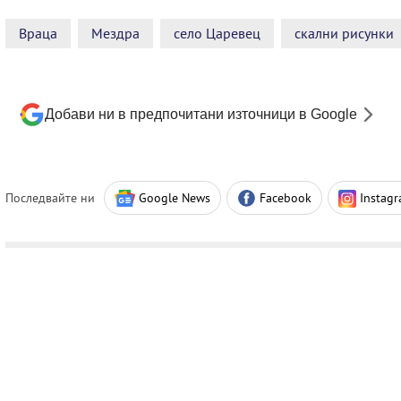
Враца
Мездра
село Царевец
скални рисунки
Добави ни в предпочитани източници в Google
Последвайте ни
Google News
Facebook
Instag