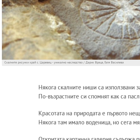
Скалните рисунки край с. Царевец - уникално наследство / Дарик Враца, Галя Василева
Някога скалните ниши са използвани з
По-възрастните си спомнят как са пасл
Красотата на природата е първото нещо
Някога там имало воденица, но сега мя
Откритата картинна галерия съдържа р