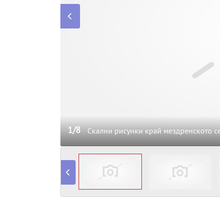
1/8
Скални рисунки край мездренското с