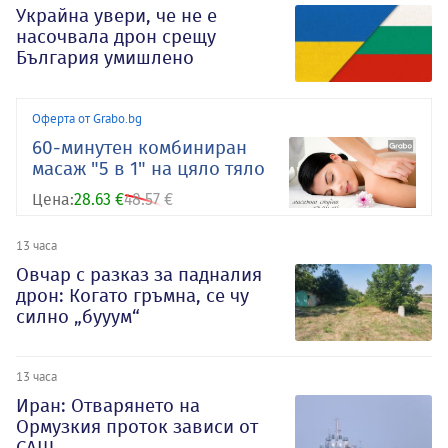
Украйна увери, че не е
насочвала дрон срещу
България умишлено
Оферта от Grabo.bg
60-минутен комбиниран
масаж "5 в 1" на цяло тяло
Цена:
28.63 €
48.57 €
13 часа
Овчар с разказ за падналия
дрон: Когато гръмна, се чу
силно „бууум“
13 часа
Иран: Отварянето на
Ормузкия проток зависи от
САЩ