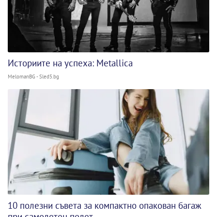
Историите на успеха: Metallica
MelomanBG - Sled5.bg
10 полезни съвета за компактно опакован багаж
при самолетен полет