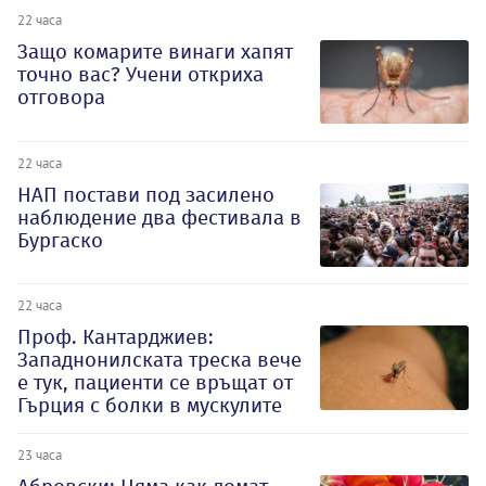
22 часа
Защо комарите винаги хапят
точно вас? Учени откриха
отговора
22 часа
НАП постави под засилено
наблюдение два фестивала в
Бургаско
22 часа
Проф. Кантарджиев:
Западнонилската треска вече
е тук, пациенти се връщат от
Гърция с болки в мускулите
23 часа