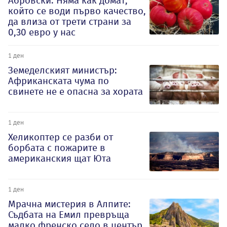
Абровски: Няма как домат,
който се води първо качество,
да влиза от трети страни за
0,30 евро у нас
1 ден
Земеделският министър:
Африканската чума по
свинете не е опасна за хората
1 ден
Хеликоптер се разби от
борбата с пожарите в
американския щат Юта
1 ден
Мрачна мистерия в Алпите:
Съдбата на Емил превръща
малко френско село в център