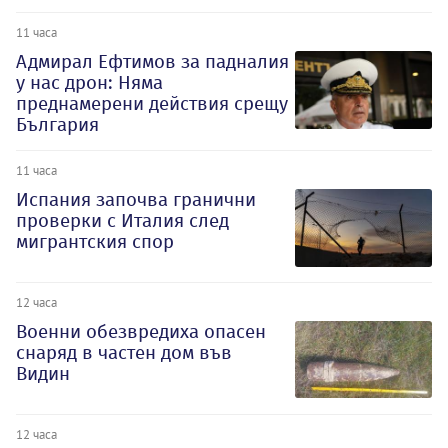
11 часа
Адмирал Ефтимов за падналия
у нас дрон: Няма
преднамерени действия срещу
България
11 часа
Испания започва гранични
проверки с Италия след
мигрантския спор
12 часа
Военни обезвредиха опасен
снаряд в частен дом във
Видин
12 часа