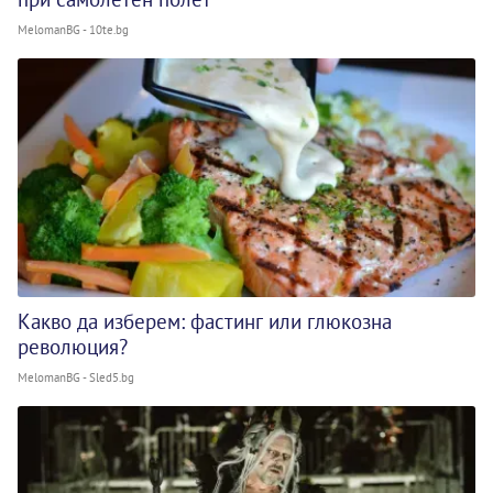
MelomanBG - 10te.bg
Какво да изберем: фастинг или глюкозна
революция?
MelomanBG - Sled5.bg