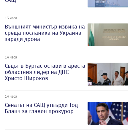
13 часа
Външният министър извика на
среща посланика на Украйна
заради дрона
14 часа
Съдът в Бургас остави в ареста
областния лидер на ДПС
Христо Широков
14 часа
Сенатът на САЩ утвърди Тод
Бланч за главен прокурор