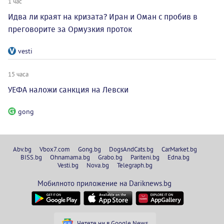
1 час
Идва ли краят на кризата? Иран и Оман с пробив в
преговорите за Ормузкия проток
vesti
15 часа
УЕФА наложи санкция на Левски
gong
Abv.bg
Vbox7.com
Gong.bg
DogsAndCats.bg
CarMarket.bg
BISS.bg
Ohnamama.bg
Grabo.bg
Pariteni.bg
Edna.bg
Vesti.bg
Nova.bg
Telegraph.bg
Мобилното приложение на Dariknews.bg
Четете ни в Google News