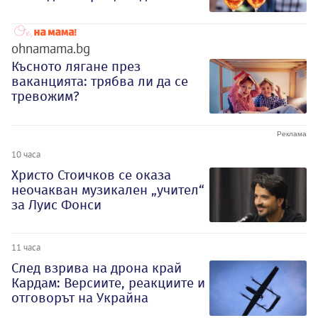
ohnamama.bg
Късното лягане през
ваканцията: трябва ли да се
тревожим?
10 часа
Христо Стоичков се оказа
неочакван музикален „учител“
за Луис Фонси
11 часа
След взрива на дрона край
Кардам: Версиите, реакциите и
отговорът на Украйна