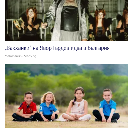
„Вакханки“ на Явор Гърдев идва в България
MelomanBG - Sled5.bg