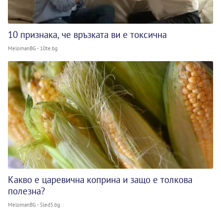
10 признака, че връзката ви е токсична
MelomanBG - 10te.bg
Какво е царевична коприна и защо е толкова
полезна?
MelomanBG - Sled5.bg