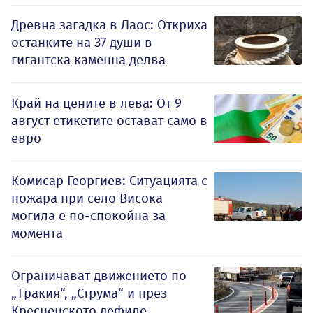
Древна загадка в Лаос: Откриха
останките на 37 души в
гигантска каменна делва
Край на цените в лева: От 9
август етикетите остават само в
евро
Комисар Георгиев: Ситуацията с
пожара при село Висока
могила е по-спокойна за
момента
Ограничават движението по
„Тракия“, „Струма“ и през
Кресненското дефиле