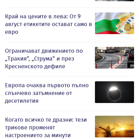
Край на цените в лева: От 9
август етикетите остават само в
евро
Ограничават движението по
„Тракия“, „Струма“ и през
Кресненското дефиле
Европа очаква първото пълно
слънчево затъмнение от
десетилетия
Когато всичко те дразни: тези
трикове променят
настроението за минути