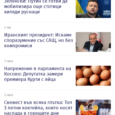
Зеленски: Путин се готви да
мобилизира още стотици
хиляди руснаци
1 час
Иранският президент: Искаме
споразумение със САЩ, но без
компромиси
2 часа
Напрежение в парламента на
Косово: Депутатка замери
премиера Курти с яйца
2 часа
Свежест във всяка глътка: Топ
3 летни коктейла, които носят
наслада в горещите дни