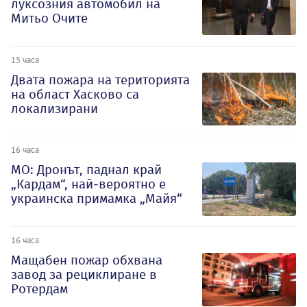
луксозния автомобил на
Митьо Очите
15 часа
Двата пожара на територията
на област Хасково са
локализирани
16 часа
МО: Дронът, паднал край
„Кардам“, най-вероятно е
украинска примамка „Майя“
16 часа
Мащабен пожар обхвана
завод за рециклиране в
Ротердам