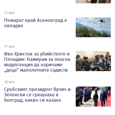
17 часа
Пожарът край Асеновград е
овладян
17 часа
Иво Христов за убийството в
Пловдив: Намирам за опасна
индулгенция да наричаме
„деца” малолетните садисти
18 часа
Сръбският президент Вучич и
Зеленски се срещнаха в
Белград, какво си казаха