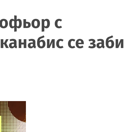
Шофьор с
канабис се заби