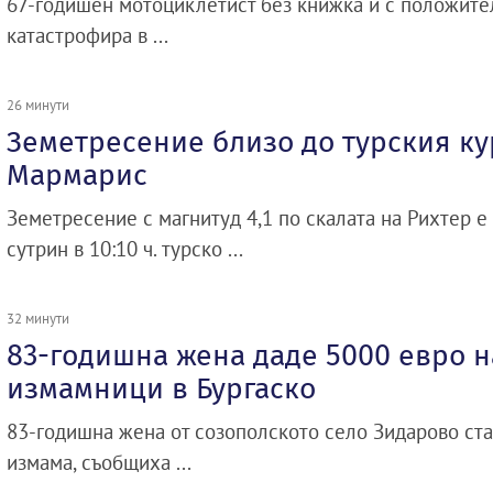
67-годишен мотоциклетист без книжка и с положите
катастрофира в ...
26 минути
Земетресение близо до турския ку
Мармарис
Земетресение с магнитуд 4,1 по скалата на Рихтер е
сутрин в 10:10 ч. турско ...
32 минути
83-годишна жена даде 5000 евро н
измамници в Бургаско
83-годишна жена от созополското село Зидарово ст
измама, съобщиха ...