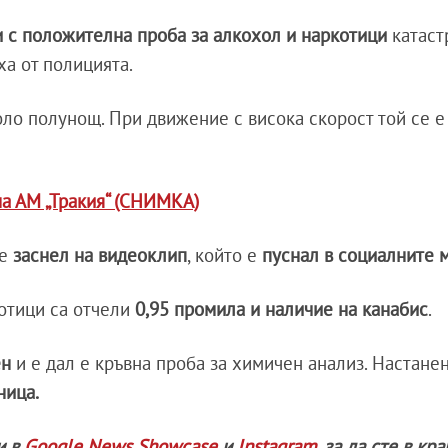
и с положителна проба за алкохол и наркотици
катаст
а от полицията.
оло полунощ. При движение с висока скорост той се е
на АМ „Тракия“ (СНИМКА)
е
заснел на видеоклип
, който е
пуснал в социалните 
отици са отчели
0,95 промила и наличие на канабис
.
ен
и е дал е кръвна проба за химичен анализ. Настанен
ница.
и в
Google News Showcase
и
Instagram
, за да сте в кр