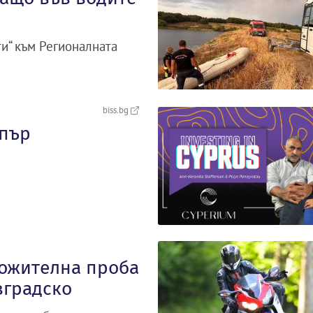
и“ към Регионалната
biss.bg
ипър
ложителна проба
вградско