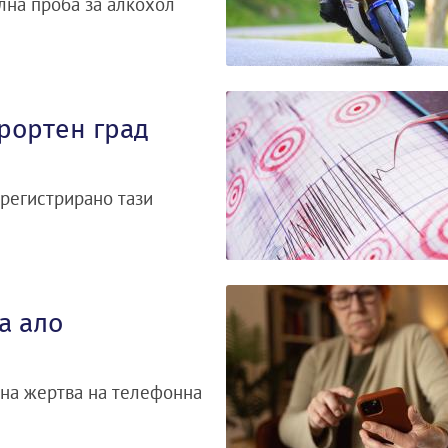
лна проба за алкохол
рортен град
 регистрирано тази
а ало
ана жертва на телефонна