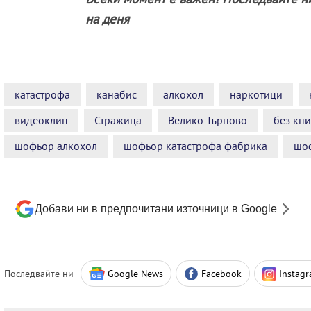
на деня
катастрофа
канабис
алкохол
наркотици
видеоклип
Стражица
Велико Търново
без кн
шофьор алкохол
шофьор катастрофа фабрика
шо
Добави ни в предпочитани източници в Google
Последвайте ни
Google News
Facebook
Instag