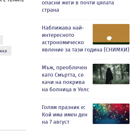
опасни жеги в почти цялата
страна
Наближава най-
интересното
астрономическо
явление за тази година (СНИМКИ)
жка
Мъж, преоблечен
като Смъртта, се
качи на покрива
на болница в Уелс
Голям празник е:
Кой има имен ден
на 7 август