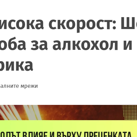
висока скорост: 
ба за алкохол и 
рика
иалните мрежи