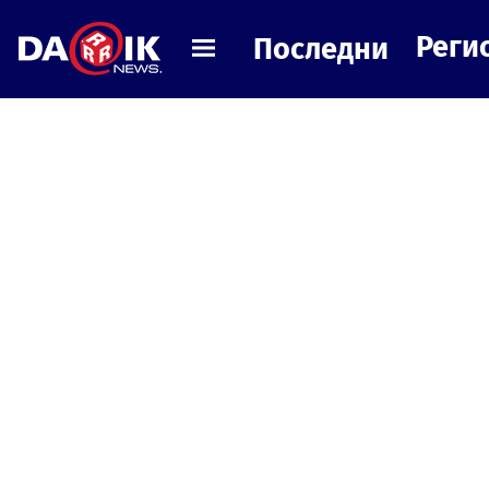
Реги
Последни