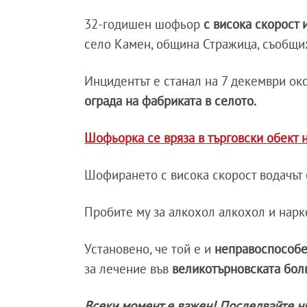
32-годишен шофьор
с висока скорост 
село Камен, община Стражица, съобщих
Инцидентът е станал на 7 декември ок
ограда на фабриката в селото.
Шофьорка се вряза в търговски обект 
Шофирането с висока скорост водачът 
Пробите му за алкохол алкохол и нарк
Установено, че той е и
неправоспособ
за лечение във
великотърновската бол
Всеки момент е важен! Последвайте н