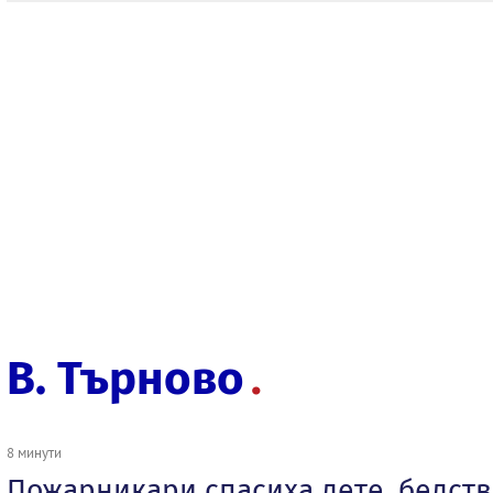
В. Търново
8 минути
Пожарникари спасиха дете, бедст