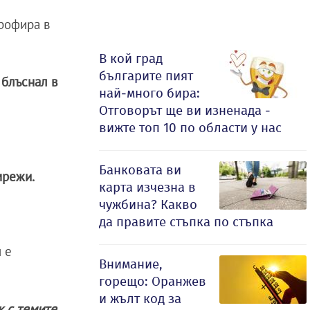
рофира в
В кой град
българите пият
блъснал в
най-много бира:
Отговорът ще ви изненада -
вижте топ 10 по области у нас
Банковата ви
мрежи.
карта изчезна в
чужбина? Какво
да правите стъпка по стъпка
 е
Внимание,
горещо: Оранжев
и жълт код за
ак с темите