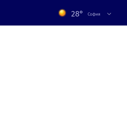
28°
София