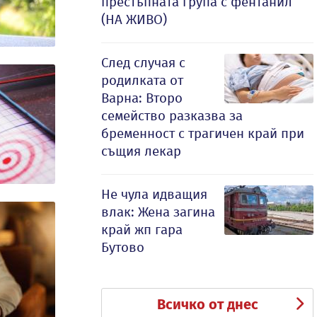
престъпната група с фентанил
(НА ЖИВО)
След случая с
родилката от
Варна: Второ
семейство разказва за
бременност с трагичен край при
същия лекар
Не чула идващия
влак: Жена загина
край жп гара
Бутово
Всичко от днес