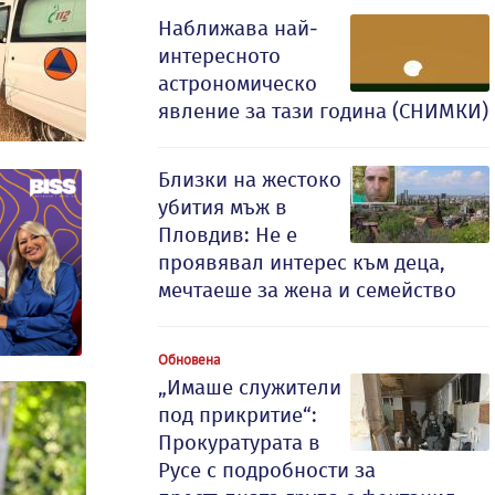
Наближава най-
интересното
астрономическо
явление за тази година (СНИМКИ)
Близки на жестоко
убития мъж в
Пловдив: Не е
проявявал интерес към деца,
мечтаеше за жена и семейство
Обновена
„Имаше служители
под прикритие“:
Прокуратурата в
Русе с подробности за