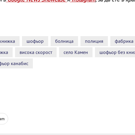
книжка
шофьор
болница
полиция
фабрика
ижка
висока скорост
село Камен
шофьор без кни
фьор канабис
ram