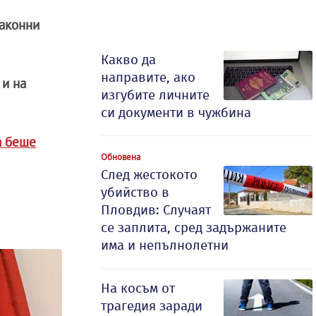
законни
Какво да
направите, ако
 и на
изгубите личните
си документи в чужбина
а беше
Обновена
След жестокото
убийство в
Пловдив: Случаят
се заплита, сред задържаните
има и непълнолетни
На косъм от
трагедия заради