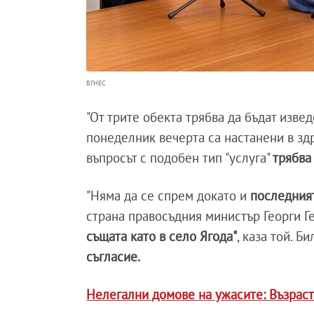
БГНЕС
"От трите обекта трябва да бъдат изве
понеделник вечерта са настанени в зд
въпросът с подобен тип "услуга"
трябва
"Няма да се спрем докато и
последният
страна правосъдния министър Георги Г
същата като в село Ягода"
, каза той. Б
съгласие.
Нелегални домове на ужасите: Възраст