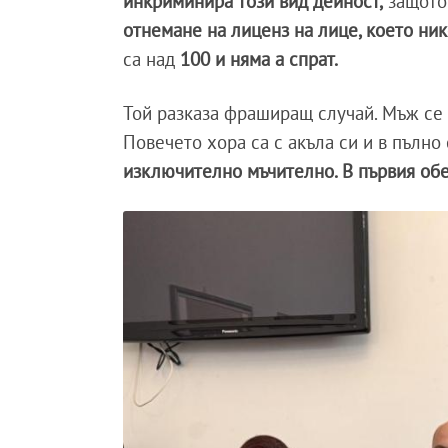
инкриминира този вид дейност,
защото 
отнемане на лиценз на лице, което ник
са над
100 и няма а спрат.
Той разказа фраширащ случай. Мъж се
Повечето хора са с акъла си и в пълно 
изключително мъчително. В първия обе