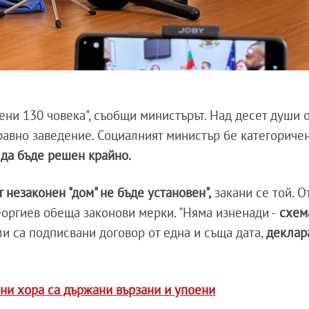
дени 130 човека", съобщи министърът. Над десет души 
равно заведение. Социалният министър бе категоричен
 да бъде решен крайно.
 незаконен "дом" не бъде установен",
закани се той. О
еоргиев обеща законови мерки. "Няма изненади -
схем
или са подписвани договор от една и съща дата,
деклар
ни хора са държани вързани и упоени