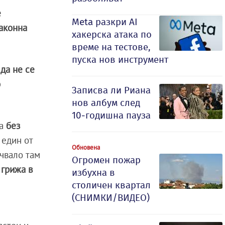
е
Meta разкри AI
законна
хакерска атака по
време на тестове,
пуска нов инструмент
е
да не се
о
Записва ли Риана
нов албум след
10-годишна пауза
ра
без
 един от
Обновена
учвало там
Огромен пожар
 грижа в
избухна в
столичен квартал
(СНИМКИ/ВИДЕО)