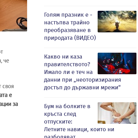
Голям празник е -
настъпва трайно
преобразяване в
природата (ВИДЕО)
от
Какво ни каза
, че
правителството?
Имало ли е теч на
данни при „неоторизирания
т своя
достъп до държавни мрежи“
ата е
ации за
Бум на болките в
кръста след
отпуските:
Летните навици, които ни
разболяват