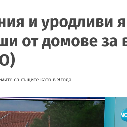
ния и уродливи я
ши от домове за 
О)
мите са същите като в Ягода