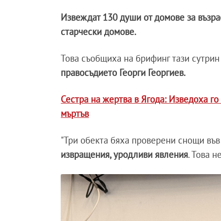
Извеждат 130 души от домове за възра
старчески домове.
Това съобщиха на брифинг тази сутрин
правосъдието Георги Георгиев.
Сестра на жертва в Ягода: Изведоха г
мъртъв
"Три обекта бяха проверени снощи във
извращения, уродливи явления
. Това 