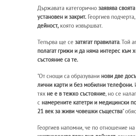
Държавата категорично
заявява своят
установен и закрит.
Георгиев подчерта,
дейност,
която извършват.
Тепърва ще се
затягат правилата
. Той 
полагат грижи и да няма интерес към 
състояние са те.
"От снощи са образувани
нови две дос
лични карти и без мобилни телефони.
И
тях
не е в тежко състояние
, но се нал
с
намерените катетри и медицински пос
21 век за живи човешки същества
" обя
Георгиев напомни, че по отношение на