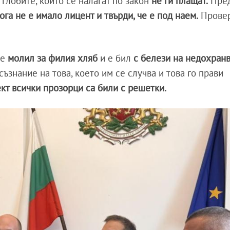
глобите, които се налагат по закон
не ги плащат.
Пред
ога не е имало лицент и твърди, че е под наем.
Провер
 е
молил за филия хляб
и е бил
с белези на недохран
съзнание на това, което им се случва и това го прави
кт всички прозорци са били с решетки.