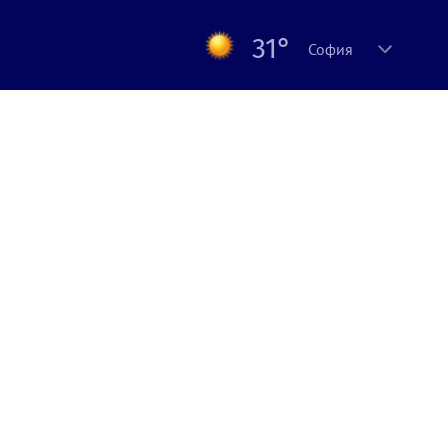
31°
София