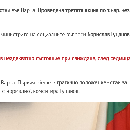
стни
във Варна.
Проведена третата акция по т.нар. не
 министрите на социалните въпроси
Борислав Гуцанов
о в неадекватно състояние при свиждане, след седмиц
 Варна. Първият беше в
трагично положение - стаи за
не е нормално", коментира Гуцанов.