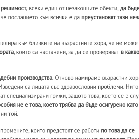
а решимост,
всеки един от незаконните обекти,
да бъд
 че посланието към всички е да
преустановят тази не
апелира към близките на възрастните хора, че не мож
хората
, които са настанени, за да се проверяват
в какв
ъдебни производства.
Отново намираме възрастни хо
зведени са лицата със здравословни проблеми. Нито
агат специализирани грижи, защото това, което се е сл
обия не е това, което трябва да бъде осигурено като
сни той.
 промените, които предстоят се работи
по това да се