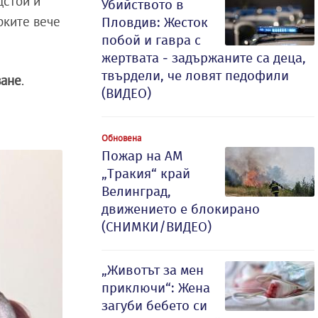
стои и
Убийството в
ките вече
Пловдив: Жесток
побой и гавра с
жертвата - задържаните са деца,
твърдели, че ловят педофили
ване
.
(ВИДЕО)
Обновена
Пожар на АМ
„Тракия“ край
Велинград,
движението е блокирано
(СНИМКИ/ВИДЕО)
„Животът за мен
приключи“: Жена
загуби бебето си