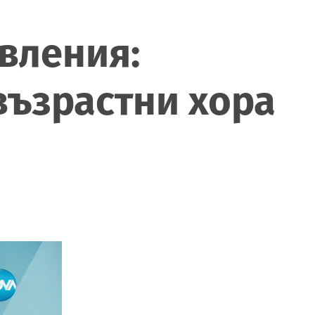
вления:
възрастни хора