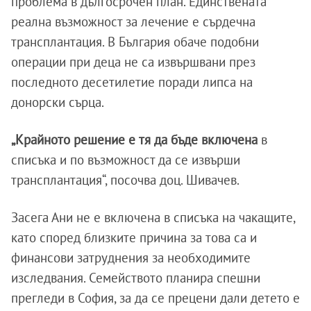
проблема в дългосрочен план. Единствената
реална възможност за лечение е сърдечна
трансплантация. В България обаче подобни
операции при деца не са извършвани през
последното десетилетие поради липса на
донорски сърца.
„Крайното решение е тя да бъде включена
в
списъка и по възможност да се извърши
трансплантация“, посочва доц. Шивачев.
Засега Ани не е включена в списъка на чакащите,
като според близките причина за това са и
финансови затруднения за необходимите
изследвания. Семейството планира спешни
прегледи в София, за да се прецени дали детето е