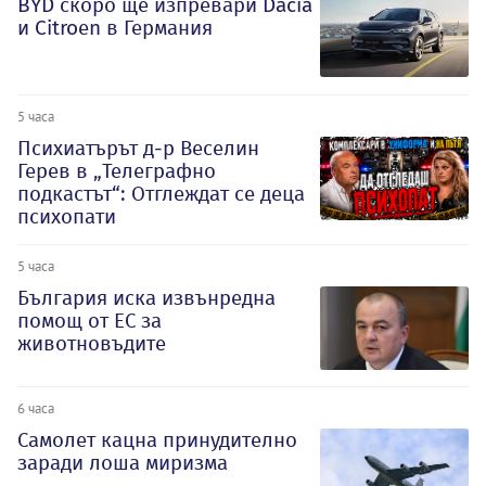
BYD скоро ще изпревари Dacia
и Citroеn в Германия
5 часа
Психиатърът д-р Веселин
Герев в „Телеграфно
подкастът“: Отглеждат се деца
психопати
5 часа
България иска извънредна
помощ от ЕС за
животновъдите
6 часа
Самолет кацна принудително
заради лоша миризма