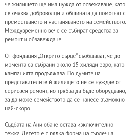
че жилището ще има нужда от освежаване, като
се очаква доброволци и общината да помогнат с
преместването и настаняването на семейството.
Междувременно вече се събират средства за
ремонт и обзавеждане.
От фондация „Открито сърце“ съобщават, че до
момента са събрани около 15 хиляди евро, като
кампанията продължава. По думите на
представителите ѝ жилището не се нуждае от
сериозен ремонт, но трябва да бъде оборудвано,
за да може семейството да се нанесе възможно
най-скоро.
Съдбата на Ани обаче остава изключително
тежка. Детето е с рядка форма на сърдечна