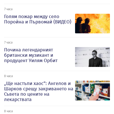
7 часа
Голям пожар между село
Поройна и Първомай (ВИДЕО)
7 часа
Почина легендарният
британски музикант и
продуцент Уилям Орбит
8 часа
„Ще настъпи хаос“: Ангелов и
Шарков срещу закриването на
Съвета по цените на
лекарствата
8 часа