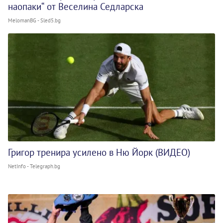
наопаки“ от Веселина Седларска
MelomanBG - Sled5.bg
Григор тренира усилено в Ню Йорк (ВИДЕО)
NetInfo - Telegraph.bg