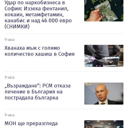
Удар по наркобизнеса в
София: Иззеха фентанил,
кокаин, метамфетамин,
канабис и над 46 000 евро
(СНИМКИ)
9 часа
Хванаха мъж с голямо
количество хашиш в София
9 часа
„Възраждане“: РСМ отказа
лечение в България на
пострадала българка
9 часа
МОН ще преразгледа