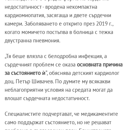
недостатъчност - вродена некомпактна
кардиомиопатия, засягаща и двете сърдечни
камери. Заболяването е открито през 2019 г.,
когато момичето постъпва в болница с тежка
двустранна пневмония.
„Тя беше влязла с белодробна инфекция, а
сърдечният проблем се оказа
основната причина
за състоянието ѝ
“, обяснява детският кардиолог
доц. Петър Шивачев. По думите му всякакви
неблагоприятни условия на средата могат да
влошат сърдечната недостатъчност.
Специалистите подчертават, че медикаментите
само поддържат състоянието, но не решават