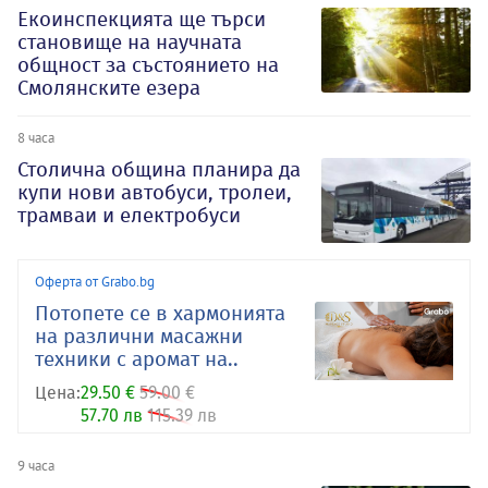
Екоинспекцията ще търси
становище на научната
общност за състоянието на
Смолянските езера
8 часа
Столична община планира да
купи нови автобуси, тролеи,
трамваи и електробуси
Оферта от Grabo.bg
Потопете се в хармонията
на различни масажни
техники с аромат на..
Цена:
29.50 €
59.00 €
57.70 лв
115.39 лв
9 часа