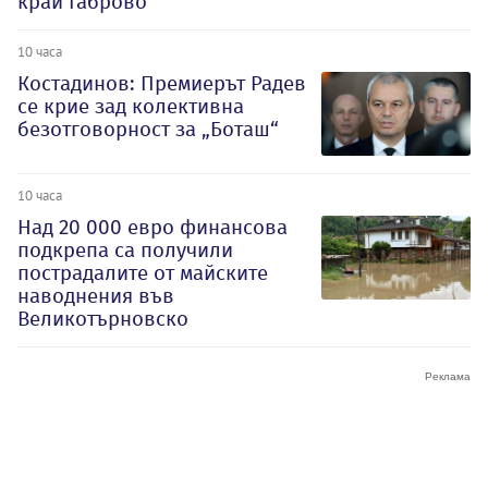
край Габрово
10 часа
Костадинов: Премиерът Радев
се крие зад колективна
безотговорност за „Боташ“
10 часа
Над 20 000 евро финансова
подкрепа са получили
пострадалите от майските
наводнения във
Великотърновско