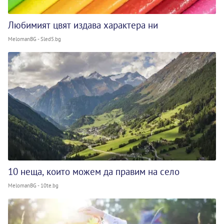
Любимият цвят издава характера ни
MelomanBG - Sled5.bg
10 неща, които можем да правим на село
MelomanBG - 10te.bg