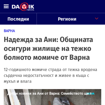
Последни
Региони
ВАРНА
Надежда за Ани: Общината
осигури жилище на тежко
болното момиче от Варна
12-годишното момиче страда от тежка вродена
сърдечна недостатъчност и живее в къща с
мухъл и влага