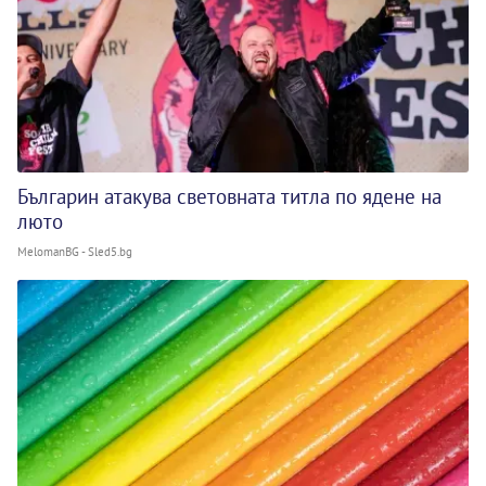
Българин атакува световната титла по ядене на
люто
MelomanBG - Sled5.bg