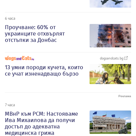
6 часа
Проучване: 60% от
украинците отхвърлят
отстъпки за Донбас
dogsandcats.bg
13 умни породи кучета, които
се учат изненадващо бързо
7 часа
МВнР към РСМ: Настояваме
Ива Михаилова да получи
достъп до адекватна
медицинска грижа