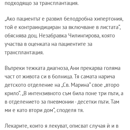
подходящо за трансплантация.
„Ако пациентът е развил белодробна хипертония,
той е контраиндициран за включване в листата“,
обяснява доц. Незабравка Чилингирова, която
участва в оценката на пациентите за
трансплантация.
Въпреки тежката диагноза, Ани прекарва голяма
част от живота си в болница. Тя самата нарича
детското отделение на „Св. Марина“ свое „второ
крило“. „В интензивното съм била поне три пъти, а
в отделението за пневмонии - десетки пъти. Там
ми е като втори дом“, споделя тя.
Лекарите, които я лекуват, описват случая ѝ и в