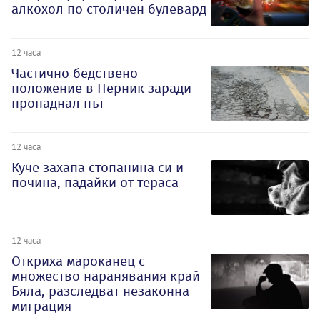
алкохол по столичен булевард
12 часа
Частично бедствено
положение в Перник заради
пропаднал път
12 часа
Куче захапа стопанина си и
почина, падайки от тераса
12 часа
Откриха мароканец с
множество наранявания край
Бяла, разследват незаконна
миграция