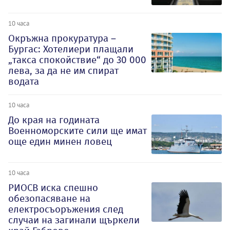
10 часа
Окръжна прокуратура –
Бургас: Хотелиери плащали
„такса спокойствие“ до 30 000
лева, за да не им спират
водата
10 часа
До края на годината
Военноморските сили ще имат
още един минен ловец
10 часа
РИОСВ иска спешно
обезопасяване на
електросъоръжения след
случаи на загинали щъркели