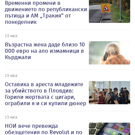
Временни промени в
движението по републикански
пътища и АМ „Тракия“ от
понеделник
13 часа
Възрастна жена даде близо 10
000 евро на ало измамници в
Кърджали
13 часа
Оставиха в ареста младежите
за убийството в Пловдив:
Горили жертвата с цигари,
ограбили я и си купили дюнер
13 часа
НОИ вече превежда
обезщетения по Revolut и по