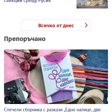
санкции срещу Русия
Всичко от днес
Препоръчано
Спечели сборника с разкази „Едно налице, две