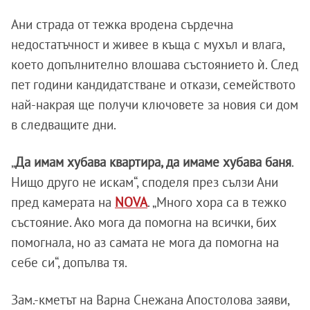
Ани страда от тежка вродена сърдечна
недостатъчност и живее в къща с мухъл и влага,
което допълнително влошава състоянието ѝ. След
пет години кандидатстване и откази, семейството
най-накрая ще получи ключовете за новия си дом
в следващите дни.
„
Да имам хубава квартира, да имаме хубава баня
.
Нищо друго не искам“, споделя през сълзи Ани
пред камерата на
NOVA
. „Много хора са в тежко
състояние. Ако мога да помогна на всички, бих
помогнала, но аз самата не мога да помогна на
себе си“, допълва тя.
Зам.-кметът на Варна Снежана Апостолова заяви,