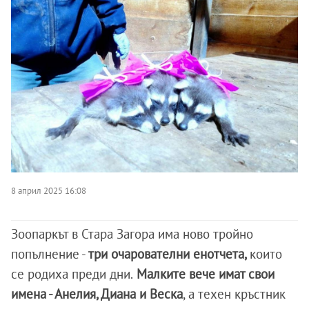
8 април 2025 16:08
Зоопаркът в Стара Загора има ново тройно
попълнение -
три очарователни енотчета,
които
се родиха преди дни.
Малките вече имат свои
имена - Анелия, Диана и Веска
, а техен кръстник