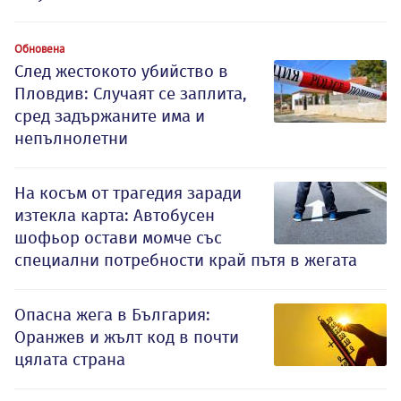
Обновена
След жестокото убийство в
Пловдив: Случаят се заплита,
сред задържаните има и
непълнолетни
На косъм от трагедия заради
изтекла карта: Автобусен
шофьор остави момче със
специални потребности край пътя в жегата
Опасна жега в България:
Оранжев и жълт код в почти
цялата страна