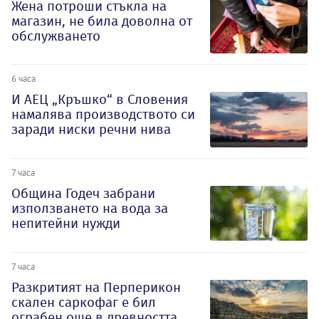
Жена потроши стъкла на
магазин, не била доволна от
обслужването
6 часа
И АЕЦ „Кръшко“ в Словения
намалява производството си
заради ниски речни нива
7 часа
Община Годеч забрани
използването на вода за
непитейни нужди
7 часа
Разкритият на Перперикон
скален саркофаг е бил
ограбен още в древността