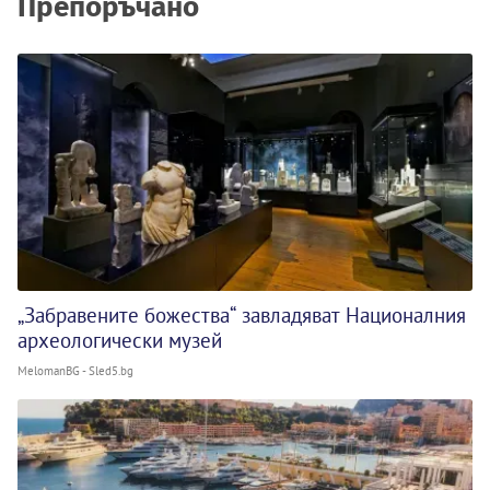
Препоръчано
„Забравените божества“ завладяват Националния
археологически музей
MelomanBG - Sled5.bg