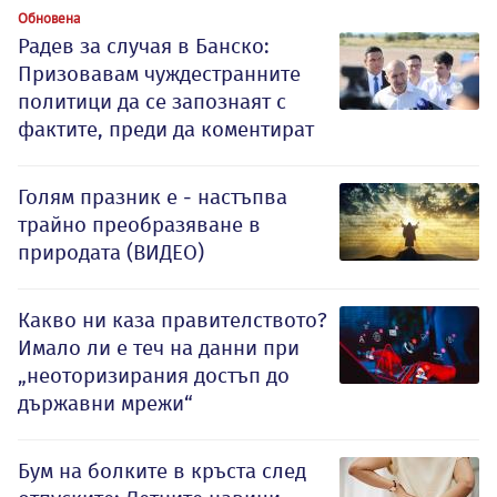
Обновена
Радев за случая в Банско:
Призовавам чуждестранните
политици да се запознаят с
фактите, преди да коментират
Голям празник е - настъпва
трайно преобразяване в
природата (ВИДЕО)
Какво ни каза правителството?
Имало ли е теч на данни при
„неоторизирания достъп до
държавни мрежи“
Бум на болките в кръста след