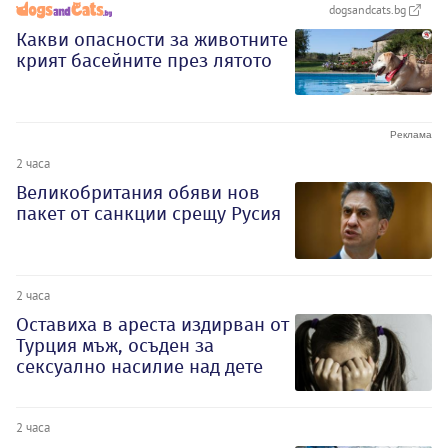
dogsandcats.bg
Какви опасности за животните
крият басейните през лятото
2 часа
Великобритания обяви нов
пакет от санкции срещу Русия
2 часа
Оставиха в ареста издирван от
Турция мъж, осъден за
сексуално насилие над дете
2 часа