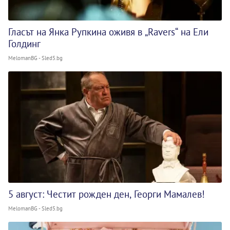
Гласът на Янка Рупкина оживя в „Ravers“ на Ели
Голдинг
MelomanBG - Sled5.bg
5 август: Честит рожден ден, Георги Мамалев!
MelomanBG - Sled5.bg