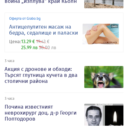
война „изплува“ край Кьолн
Оферта от Grabo.bg
Антицелулитен масаж на
бедра, седалище и паласки
Цена:
13.29 €
19.43 €
25.99 лв
38.00 лв
3 часа
Акция с дронове и обходи:
Търсят глутница кучета в два
столични района
3 часа
Почина известният
неврохирург доц. д-р Георги
Поптодоров