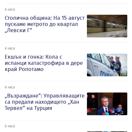
6 часа
Столична община: На 15 август
пускаме метрото до квартал
„Левски Г“
6 часа
Екшън и гонка: Кола с
испанци катастрофира в дере
край Ропотамо
6 часа
„Възраждане“: Управляващите
са предали находището „Хан
Тервел“ на Турция
6 часа