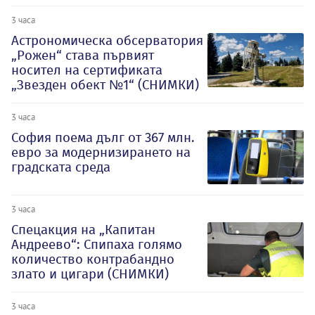
3 часа
Астрономическа обсерватория
„Рожен“ става първият
носител на сертификата
„Звезден обект №1“ (СНИМКИ)
3 часа
София поема дълг от 367 млн.
евро за модернизирането на
градската среда
3 часа
Спецакция на „Капитан
Андреево“: Спипаха голямо
количество контрабандно
злато и цигари (СНИМКИ)
3 часа