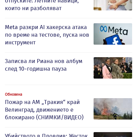
отпуските: Летните навици,
които ни разболяват
Meta разкри AI хакерска атака
по време на тестове, пуска нов
инструмент
Записва ли Риана нов албум
след 10-годишна пауза
Обновена
Пожар на АМ „Тракия“ край
Велинград, движението е
блокирано (СНИМКИ/ВИДЕО)
Убийството в Пловдив: Жесток