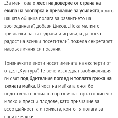
„За мен това е
жест на доверие от страна на
екипа на зоопарка и признание за усилията
, които
нашата община полага за развитието на
зооградината“, добави Диков. „Нека малките
тризначки растат здрави и игриви, и да носят
радост на всички посетители“, пожела секретарят
навръх личния си празник.
Тризначките еноти носят имената на експерти от
отдел „Култура“. Те вече изследват заобикалящия
ги свят
под бдителния поглед и топлата грижа на
тяхната майк
а. В чест на майката енот бе
подготвена специална празнична торта от кисело
мляко и пресни плодове, като признание за
всеотдайността и грижата, които тя полага за
своите малки.