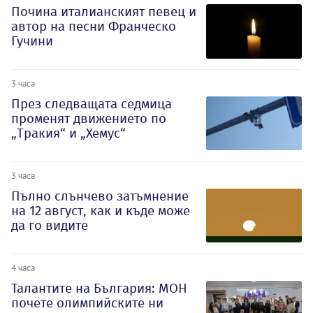
Почина италианският певец и
автор на песни Франческо
Гучини
3 часа
През следващата седмица
променят движението по
„Тракия“ и „Хемус“
3 часа
Пълно слънчево затъмнение
на 12 август, как и къде може
да го видите
4 часа
Талантите на България: МОН
почете олимпийските ни