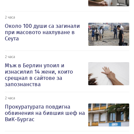
2 часа
Около 100 души са загинали
при масовото нахлуване в
Сеута
2 часа
Мъж в Берлин упоил и
изнасилил 14 жени, които
срещнал в сайтове за
запознанства
2 часа
Прокуратурата повдигна
обвинения на бившия шеф на
ВиК-Бургас