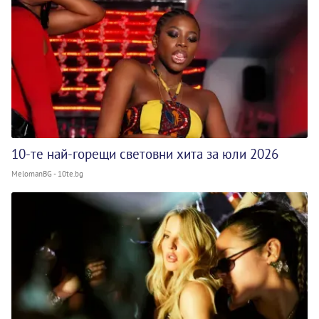
10-те най-горещи световни хита за юли 2026
MelomanBG - 10te.bg