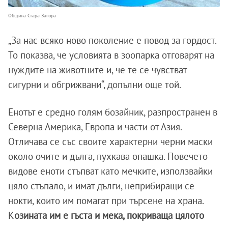
Община Стара Загора
„За нас всяко ново поколение е повод за гордост.
То показва, че условията в зоопарка отговарят на
нуждите на животните и, че те се чувстват
сигурни и обгрижвани“, допълни още той.
Енотът е средно голям бозайник, разпространен в
Северна Америка, Европа и части от Азия.
Отличава се със своите характерни черни маски
около очите и дълга, пухкава опашка. Повечето
видове еноти стъпват като мечките, използвайки
цяло стъпало, и имат дълги, неприбиращи се
нокти, които им помагат при търсене на храна.
К
озината им е гъста и мека, покриваща цялото