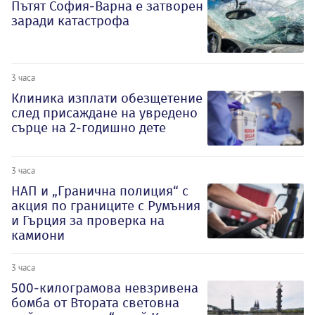
Пътят София-Варна е затворен
заради катастрофа
3 часа
Клиника изплати обезщетение
след присаждане на увредено
сърце на 2-годишно дете
3 часа
НАП и „Гранична полиция“ с
акция по границите с Румъния
и Гърция за проверка на
камиони
3 часа
500-килограмова невзривена
бомба от Втората световна