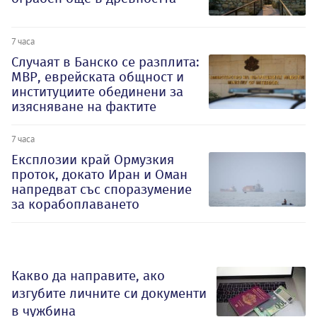
7 часа
Случаят в Банско се разплита:
МВР, еврейската общност и
институциите обединени за
изясняване на фактите
7 часа
Експлозии край Ормузкия
проток, докато Иран и Оман
напредват със споразумение
за корабоплаването
Какво да направите, ако
изгубите личните си документи
в чужбина