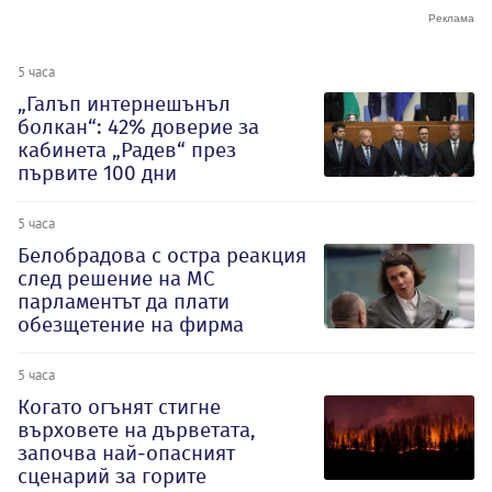
5 часа
„Галъп интернешънъл
болкан“: 42% доверие за
кабинета „Радев“ през
първите 100 дни
5 часа
Белобрадова с остра реакция
след решение на МС
парламентът да плати
обезщетение на фирма
5 часа
Когато огънят стигне
върховете на дърветата,
започва най-опасният
сценарий за горите