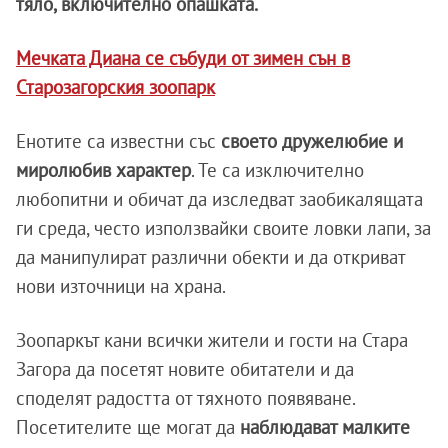
тяло, включително опашката.
Мечката Диана се събуди от зимен сън в
Старозагорския зоопарк
Енотите са известни със
своето дружелюбие и
миролюбив характер
. Те са изключително
любопитни и обичат да изследват заобикалящата
ги среда, често използвайки своите ловки лапи, за
да манипулират различни обекти и да откриват
нови източници на храна.
Зоопаркът кани всички жители и гости на Стара
Загора да посетят новите обитатели и да
споделят радостта от тяхното появяване.
Посетителите ще могат да
наблюдават малките