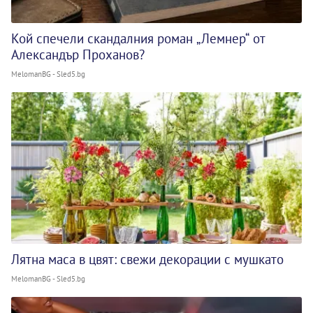
Кой спечели скандалния роман „Лемнер“ от
Александър Проханов?
MelomanBG - Sled5.bg
Лятна маса в цвят: свежи декорации с мушкато
MelomanBG - Sled5.bg