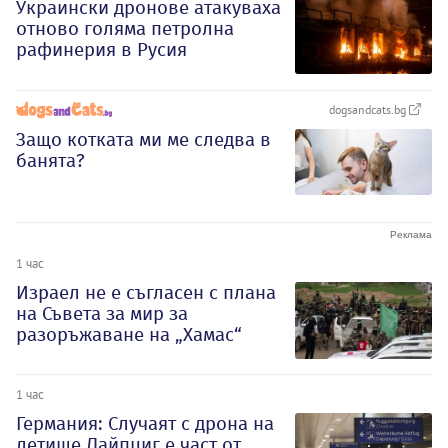
Украински дронове атакуваха
отново голяма петролна
рафинерия в Русия
dogsandcats.bg
Защо котката ми ме следва в
банята?
1 час
Израел не е съгласен с плана
на Съвета за мир за
разоръжаване на „Хамас“
1 час
Германия: Случаят с дрона на
летище Лайпциг е част от