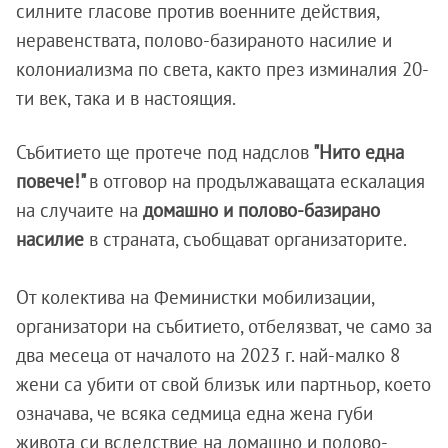
силните гласове против военните действия,
неравенствата, полово-базираното насилие и
колониализма по света, както през изминалия 20-
ти век, така и в настоящия.
Събитието ще протече под надслов
"Нито една
повече!"
в отговор на продължаващата ескалация
на случаите на
домашно и полово-базирано
насилие
в страната, съобщават организаторите.
От колектива на Феминистки мобилизации,
организатори на събитието, отбелязват, че само за
два месеца от началото на 2023 г. най-малко 8
жени са убити от свой близък или партньор, което
означава, че всяка седмица една жена губи
живота си вследствие на домашно и полово-