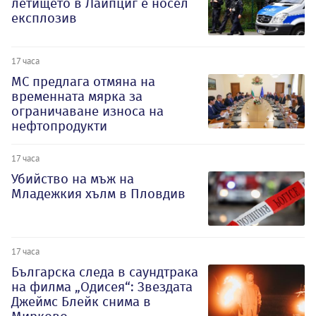
летището в Лайпциг е носел
експлозив
17 часа
МС предлага отмяна на
временната мярка за
ограничаване износа на
нефтопродукти
17 часа
Убийство на мъж на
Младежкия хълм в Пловдив
17 часа
Българска следа в саундтрака
на филма „Одисея“: Звездата
Джеймс Блейк снима в