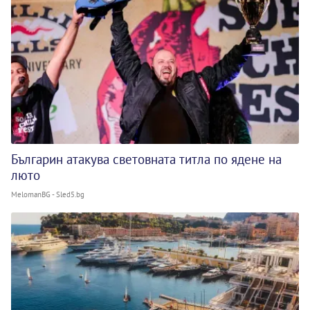
Българин атакува световната титла по ядене на
люто
MelomanBG - Sled5.bg