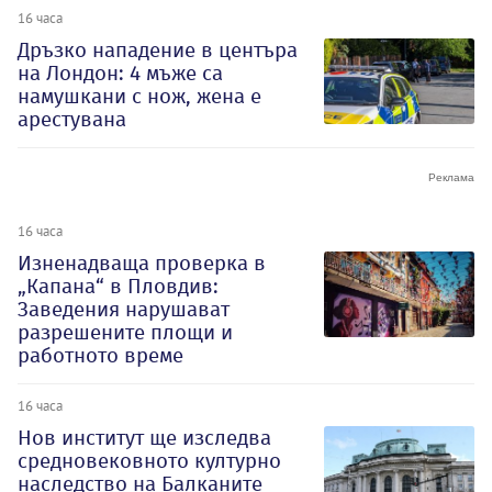
16 часа
Дръзко нападение в центъра
на Лондон: 4 мъже са
намушкани с нож, жена е
арестувана
16 часа
Изненадваща проверка в
„Капана“ в Пловдив:
Заведения нарушават
разрешените площи и
работното време
16 часа
Нов институт ще изследва
средновековното културно
наследство на Балканите