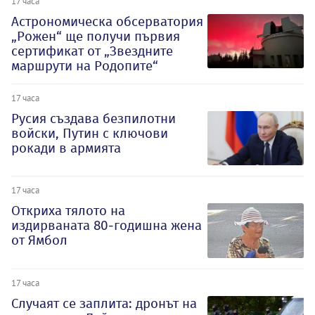
17 часа
Астрономическа обсерватория
„Рожен“ ще получи първия
сертификат от „Звездните
маршрути на Родопите“
17 часа
Русия създава безпилотни
войски, Путин с ключови
рокади в армията
17 часа
Откриха тялото на
издирваната 80-годишна жена
от Ямбол
17 часа
Случаят се заплита: дронът на