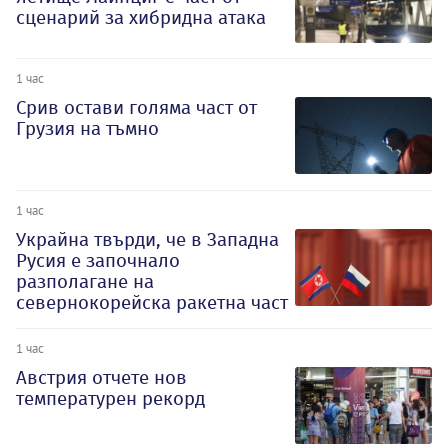
сценарий за хибридна атака
1 час
Срив остави голяма част от
Грузия на тъмно
1 час
Украйна твърди, че в Западна
Русия е започнало
разполагане на
севернокорейска ракетна част
1 час
Австрия отчете нов
температурен рекорд