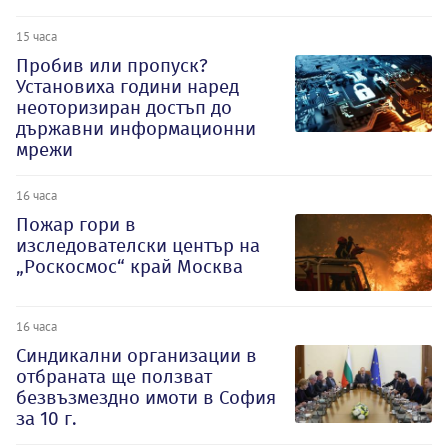
15 часа
Пробив или пропуск?
Установиха години наред
неоторизиран достъп до
държавни информационни
мрежи
16 часа
Пожар гори в
изследователски център на
„Роскосмос“ край Москва
16 часа
Синдикални организации в
отбраната ще ползват
безвъзмездно имоти в София
за 10 г.