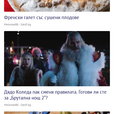
Френски галет със сушени плодове
MelomanBG - Sled5.bg
Дядо Коледа пак сменя правилата. Готови ли сте
за „Брутална нощ 2“?
MelomanBG - Sled5.bg