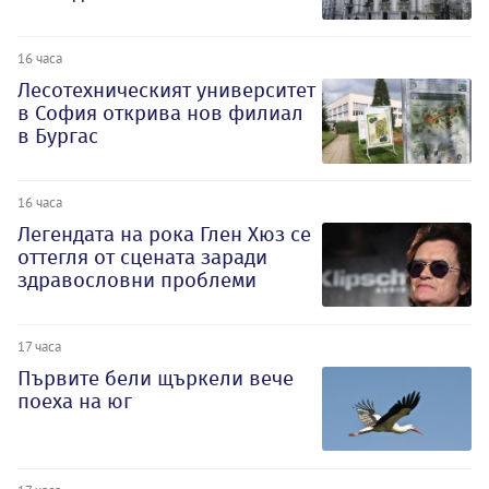
16 часа
Лесотехническият университет
в София открива нов филиал
в Бургас
16 часа
Легендата на рока Глен Хюз се
оттегля от сцената заради
здравословни проблеми
17 часа
Първите бели щъркели вече
поеха на юг