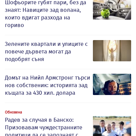
Шофьорите губят пари, без да
знаят: Навиците зад волана,
които вдигат разхода на
гориво
Зелените квартали и улиците с
повече дървета могат да
подобрят съня
Домът на Нийл Армстронг търси
нов собственик: историята зад
къщата за 430 хил. долара
Обновена
Радев за случая в Банско:
Призовавам чуждестранните
политици да се запознаят с