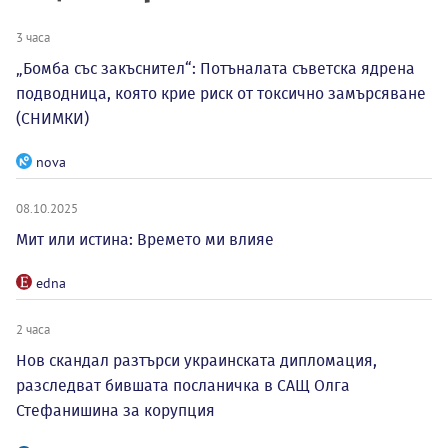
3 часа
„Бомба със закъснител“: Потъналата съветска ядрена
подводница, която крие риск от токсично замърсяване
(СНИМКИ)
nova
08.10.2025
Мит или истина: Времето ми влияе
edna
2 часа
Нов скандал разтърси украинската дипломация,
разследват бившата посланичка в САЩ Олга
Стефанишина за корупция