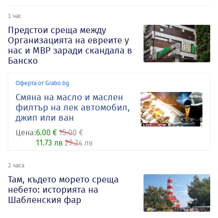
1 час
Предстои среща между
Организацията на евреите у
нас и МВР заради скандала в
Банско
Оферта от Grabo.bg
Смяна на масло и маслен
филтър на лек автомобил,
джип или ван
Цена:
6.00 €
15.00 €
11.73 лв
29.34 лв
2 часа
Там, където морето среща
небето: историята на
Шабленския фар