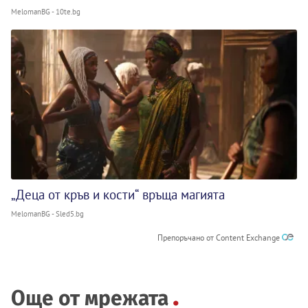
MelomanBG - 10te.bg
„Деца от кръв и кости“ връща магията
MelomanBG - Sled5.bg
Препоръчано от Content Exchange
Още от мрежата