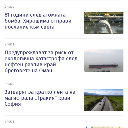
2 часа
81 години след атомната
бомба: Хирошима отправи
послание към света
2 часа
Предупреждават за риск от
екологична катастрофа след
нефтен разлив край
бреговете на Оман
4 часа
Затварят за кратко лента на
магистрала „Тракия“ край
София
9 часа