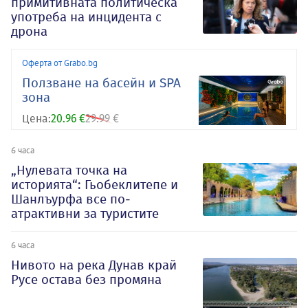
примитивната политическа
употреба на инцидента с
дрона
Оферта от Grabo.bg
Ползване на басейн и SPA
зона
Цена:
20.96 €
29.99 €
6 часа
„Нулевата точка на
историята“: Гьобеклитепе и
Шанлъурфа все по-
атрактивни за туристите
6 часа
Нивото на река Дунав край
Русе остава без промяна