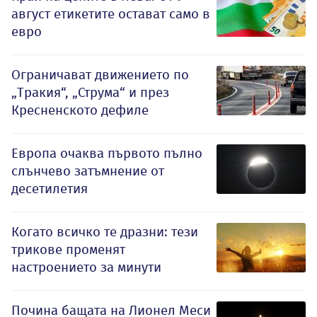
август етикетите остават само в
евро
Ограничават движението по
„Тракия“, „Струма“ и през
Кресненското дефиле
Европа очаква първото пълно
слънчево затъмнение от
десетилетия
Когато всичко те дразни: тези
трикове променят
настроението за минути
Почина бащата на Лионел Меси