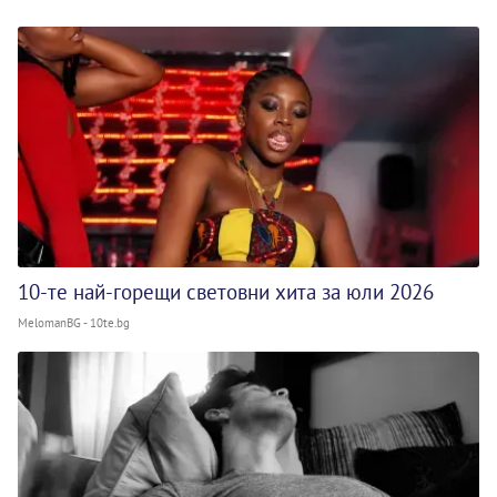
10-те най-горещи световни хита за юли 2026
MelomanBG - 10te.bg