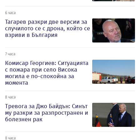
6 часа
Тагарев разкри две версии за
случилото се с дрона, който се
взриви в България
7 часа
Комисар Георгиев: Ситуацията
с пожара при село Висока
могила е по-спокойна за
момента
8 часа
Тревога за Джо Байдън: Синът
му разкри за разпространен и
болезнен рак
8 часа