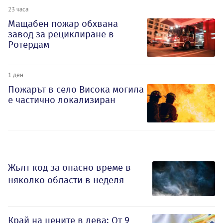
23 часа
Мащабен пожар обхвана
завод за рециклиране в
Ротердам
1 ден
Пожарът в село Висока могила
е частично локализиран
Жълт код за опасно време в
няколко области в неделя
Край на цените в лева: От 9