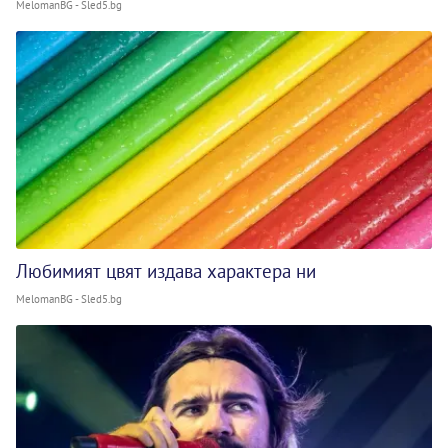
MelomanBG - Sled5.bg
Любимият цвят издава характера ни
MelomanBG - Sled5.bg