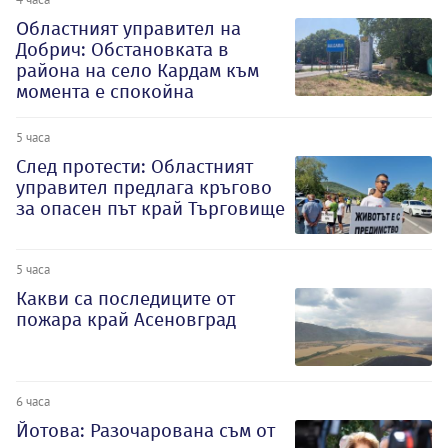
Oбластният управител на
Добрич: Обстановката в
района на село Кардам към
момента е спокойна
5 часа
След протести: Областният
управител предлага кръгово
за опасен път край Търговище
5 часа
Какви са последиците от
пожара край Асеновград
6 часа
Йотова: Разочарована съм от