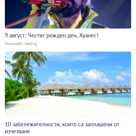
9 август: Честит рожден ден, Хуанес!
MelomanBG - Sled5.bg
10 забележителности, които са заплашени от
изчезване