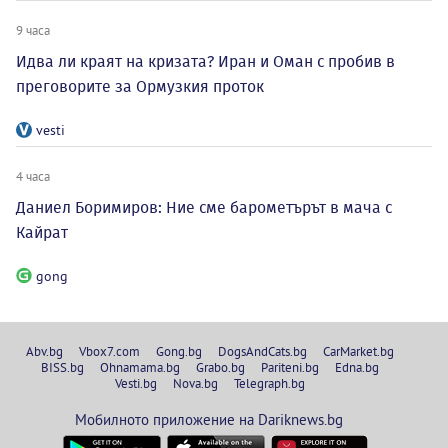
9 часа
Идва ли краят на кризата? Иран и Оман с пробив в
преговорите за Ормузкия проток
vesti
4 часа
Даниел Боримиров: Ние сме барометърът в мача с
Кайрат
gong
Abv.bg
Vbox7.com
Gong.bg
DogsAndCats.bg
CarMarket.bg
BISS.bg
Ohnamama.bg
Grabo.bg
Pariteni.bg
Edna.bg
Vesti.bg
Nova.bg
Telegraph.bg
Мобилното приложение на Dariknews.bg