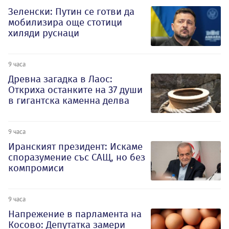
Зеленски: Путин се готви да
мобилизира още стотици
хиляди руснаци
9 часа
Древна загадка в Лаос:
Откриха останките на 37 души
в гигантска каменна делва
9 часа
Иранският президент: Искаме
споразумение със САЩ, но без
компромиси
9 часа
Напрежение в парламента на
Косово: Депутатка замери