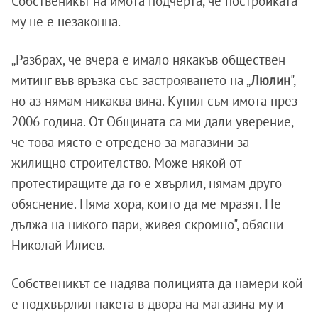
Собственикът на имота подчерта, че постройката
му не е незаконна.
„Разбрах, че вчера е имало някакъв обществен
митинг във връзка със застрояването на „
Люлин
",
но аз нямам никаква вина. Купил съм имота през
2006 година. От Общината са ми дали уверение,
че това място е отредено за магазини за
жилищно строителство. Може някой от
протестиращите да го е хвърлил, нямам друго
обяснение. Няма хора, които да ме мразят. Не
дължа на никого пари, живея скромно", обясни
Николай Илиев.
Собственикът се надява полицията да намери кой
е подхвърлил пакета в двора на магазина му и