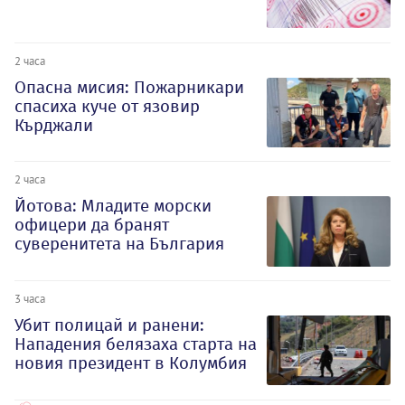
2 часа
Опасна мисия: Пожарникари
спасиха куче от язовир
Кърджали
2 часа
Йотова: Младите морски
офицери да бранят
суверенитета на България
3 часа
Убит полицай и ранени:
Нападения белязаха старта на
новия президент в Колумбия