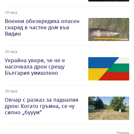
19 часа
Военни обезвредиха опасен
снаряд в частен дом във
Видин
20 часа
Украйна увери, че не е
насочвала дрон срещу
България умишлено
20 часа
Овчар с разказ за падналия
дрон: Когато гръмна, се чу
силно „бууум“