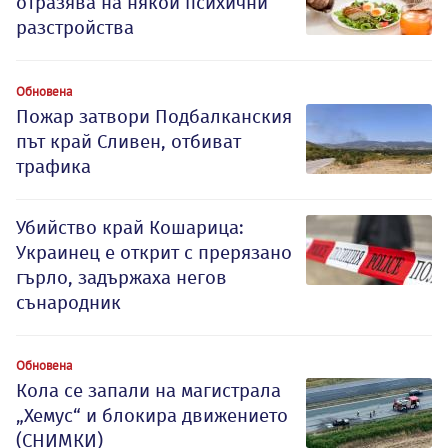
отразява на някои психични
разстройства
Обновена
Пожар затвори Подбалканския
път край Сливен, отбиват
трафика
Убийство край Кошарица:
Украинец е открит с прерязано
гърло, задържаха негов
сънародник
Обновена
Кола се запали на магистрала
„Хемус“ и блокира движението
(СНИМКИ)