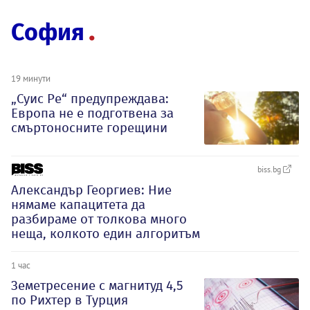
София
19 минути
„Суис Ре“ предупреждава:
Европа не е подготвена за
смъртоносните горещини
biss.bg
Александър Георгиев: Ние
нямаме капацитета да
разбираме от толкова много
неща, колкото един алгоритъм
1 час
Земетресение с магнитуд 4,5
по Рихтер в Турция