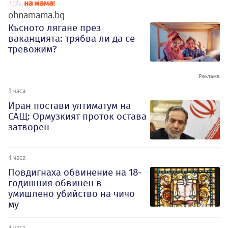
ohnamama.bg
Късното лягане през
ваканцията: трябва ли да се
тревожим?
3 часа
Иран постави ултиматум на
САЩ: Ормузкият проток остава
затворен
4 часа
Повдигнаха обвинение на 18-
годишния обвинен в
умишлено убийство на чичо
му
4 часа