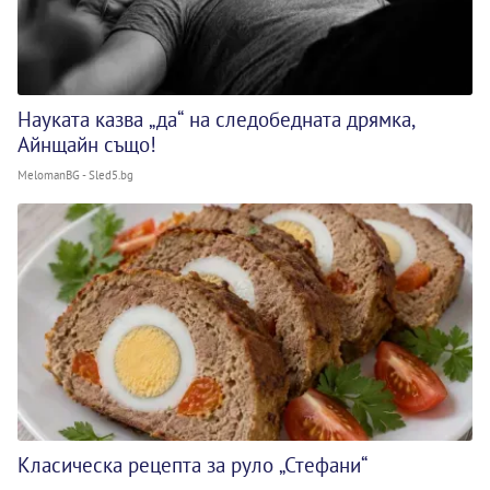
Науката казва „да“ на следобедната дрямка,
Айнщайн също!
MelomanBG - Sled5.bg
Класическа рецепта за руло „Стефани“