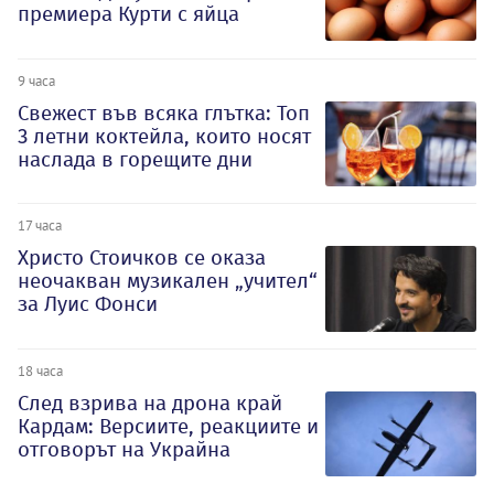
премиера Курти с яйца
9 часа
Свежест във всяка глътка: Топ
3 летни коктейла, които носят
наслада в горещите дни
17 часа
Христо Стоичков се оказа
неочакван музикален „учител“
за Луис Фонси
18 часа
След взрива на дрона край
Кардам: Версиите, реакциите и
отговорът на Украйна