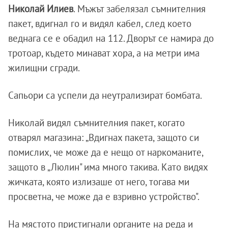
Николай Илиев
. Мъжът забелязал съмнителния
пакет, вдигнал го и видял кабел, след което
веднага се е обадил на 112. Дворът се намира до
тротоар, където минават хора, а на метри има
жилищни сгради.
Сапьори са успели да неутрализират бомбата.
Николай видял съмнителния пакет, когато
отварял магазина: „Вдигнах пакета, защото си
помислих, че може да е нещо от наркоманите,
защото в „Люлин" има много такива. Като видях
жичката, която излизаше от него, тогава ми
просветна, че може да е взривно устройство".
На мястото пристигнали органите на реда и