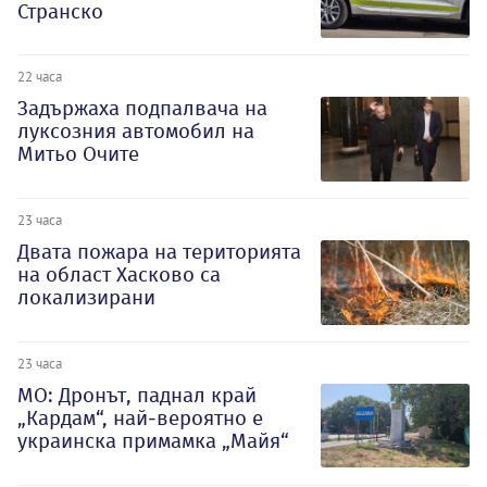
Странско
22 часа
Задържаха подпалвача на
луксозния автомобил на
Митьо Очите
23 часа
Двата пожара на територията
на област Хасково са
локализирани
23 часа
МО: Дронът, паднал край
„Кардам“, най-вероятно е
украинска примамка „Майя“