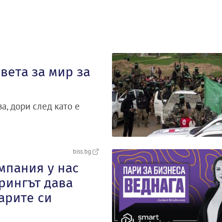
вета за мир за
а, дори след като е
biss.bg
мпания у нас
рингът дава
арите си