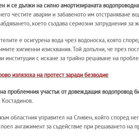
ен и се дължи на силно амортизираната водопроводн
него честите аварии и забавеното им отстраняване во
бдяването, което създава сериозни затруднения за ж
телите е осигурена вода чрез водоноска, която споре
имите хигиенни изисквания. Той допълни, че през пос
ни институции с искане за трайно решаване на пробле
ово излязоха на протест заради безводие
 на проблемния участък от довеждащия водопровод б
р Костадинов.
към областния управител на Сливен, който според нег
 поел ангажимент за съдействие при решаването на п