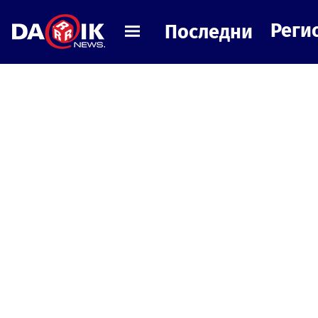
Реги
Последни