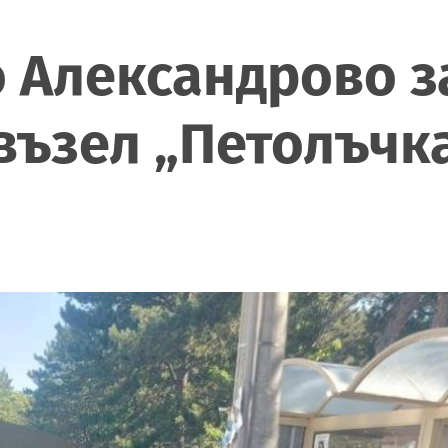
о Александрово з
възел „Петолъчк