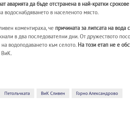
ат аварията да бъде отстранена в най-кратки сроков
а водоснабдяването в населеното място.
Сливен коментираха, че
причината за липсата на вода 
икнали в два последователни дни. От дружеството посо
 на водоподаването към селото.
На този етап не е об
 ВиК.
Петолъчката
ВиК Сливен
Горно Александрово