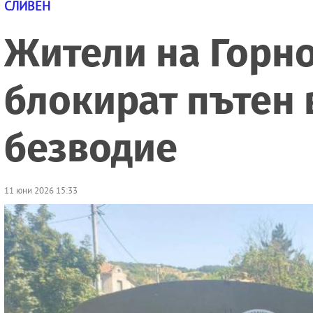
СЛИВЕН
Жители на Горн
блокират пътен 
безводие
11 юни 2026 15:33