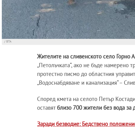
/ БТА
Жителите на сливенското село Горно 
„Петолъчката“, ако не бъде намерено 
протестно писмо до областния управит
„Водоснабдяване и канализация“ – Сли
Според кмета на селото Петър Костад
оставят
близо 700 жители без вода за 
Заради безводие: Бедствено положени