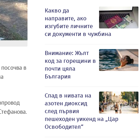
Какво да
направите, ако
изгубите личните
си документи в чужбина
Внимание: Жълт
код за горещини в
е посочва в
почти цяла
България
на
Спад в нивата на
опровод
азотен диоксид
след първия
Стефанова.
пешеходен уикенд на „Цар
Освободител“