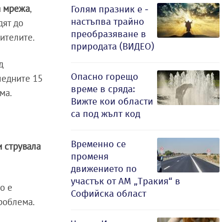
а мрежа
,
Голям празник е -
настъпва трайно
дят до
преобразяване в
ителите.
природата (ВИДЕО)
д
Опасно горещо
ледните 15
време в сряда:
ма.
Вижте кои области
са под жълт код
Временно се
и струвала
променя
движението по
участък от АМ „Тракия“ в
о е
Софийска област
роблема.