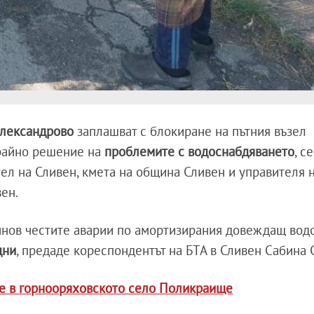
Александрово
заплашват с блокиране на пътния възел
трайно решение на
проблемите с водоснабдяването
, с
ел на Сливен, кмета на община Сливен и управителя 
вен.
инов честите аварии по амортизирания довеждащ вод
дни
, предаде кореспондентът на БТА в Сливен Сабина 
е в горнооряховското село Поликраище