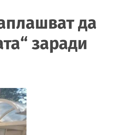
аплашват да
ата“ заради