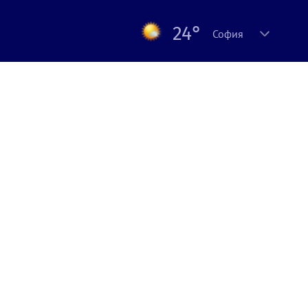
24°
София