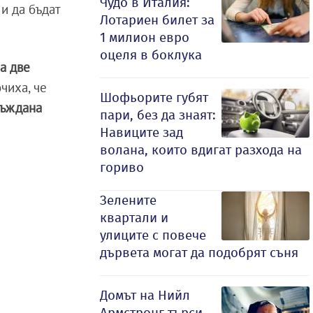
Чудо в Италия:
е
и да бъдат
Лотариен билет за
1 милион евро
оцеля в боклука
са две
чиха, че
Шофьорите губят
съждана
пари, без да знаят:
Навиците зад
волана, които вдигат разхода на
гориво
Зелените
квартали и
улиците с повече
дървета могат да подобрят съня
Домът на Нийл
Армстронг търси