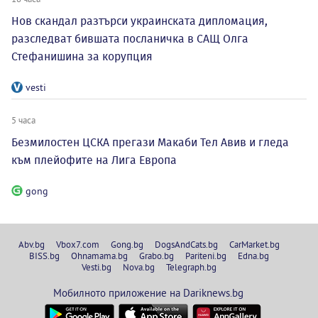
Нов скандал разтърси украинската дипломация,
разследват бившата посланичка в САЩ Олга
Стефанишина за корупция
vesti
5 часа
Безмилостен ЦСКА прегази Макаби Тел Авив и гледа
към плейофите на Лига Европа
gong
Abv.bg
Vbox7.com
Gong.bg
DogsAndCats.bg
CarMarket.bg
BISS.bg
Ohnamama.bg
Grabo.bg
Pariteni.bg
Edna.bg
Vesti.bg
Nova.bg
Telegraph.bg
Мобилното приложение на Dariknews.bg