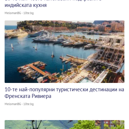
индийската кухня
MelomanBG - 10te.bg
10-те най-популярни туристически дестинации на
Френската Ривиера
MelomanBG - 10te.bg