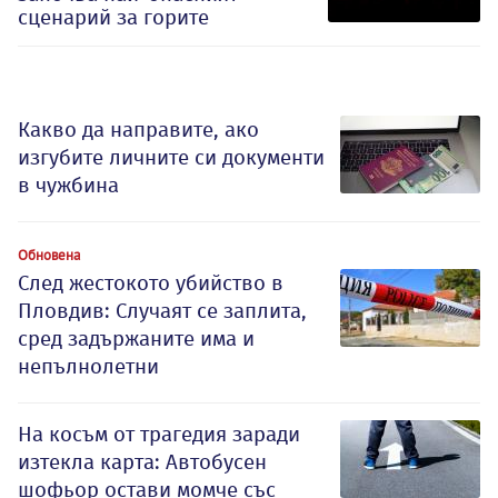
сценарий за горите
Какво да направите, ако
изгубите личните си документи
в чужбина
Обновена
След жестокото убийство в
Пловдив: Случаят се заплита,
сред задържаните има и
непълнолетни
На косъм от трагедия заради
изтекла карта: Автобусен
шофьор остави момче със