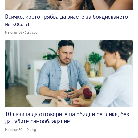
Всичко, което трябва да знаете за боядисването
на косата
MelomanBG - Sled5.bg
10 начина да отговорите на обидни реплики, без
да губите самообладание
MelomanBG - 10te.bg