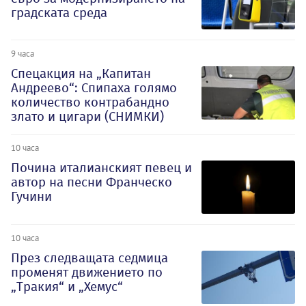
градската среда
9 часа
Спецакция на „Капитан
Андреево“: Спипаха голямо
количество контрабандно
злато и цигари (СНИМКИ)
10 часа
Почина италианският певец и
автор на песни Франческо
Гучини
10 часа
През следващата седмица
променят движението по
„Тракия“ и „Хемус“