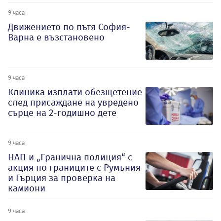
9 часа
Движението по пътя София-
Варна е възстановено
9 часа
Клиника изплати обезщетение
след присаждане на увредено
сърце на 2-годишно дете
9 часа
НАП и „Гранична полиция“ с
акция по границите с Румъния
и Гърция за проверка на
камиони
9 часа