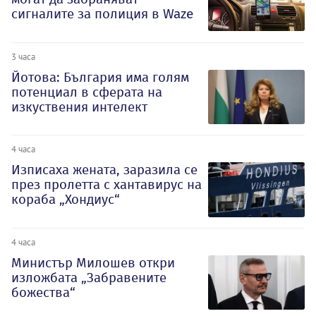
сигналите за полиция в Waze
3 часа
Йотова: България има голям
потенциал в сферата на
изкуствения интелект
4 часа
Изписаха жената, заразила се
през пролетта с хантавирус на
кораба „Хондиус“
4 часа
Министър Милошев откри
изложбата „Забравените
божества“