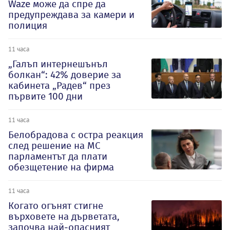
Waze може да спре да
предупреждава за камери и
полиция
11 часа
„Галъп интернешънъл
болкан“: 42% доверие за
кабинета „Радев“ през
първите 100 дни
11 часа
Белобрадова с остра реакция
след решение на МС
парламентът да плати
обезщетение на фирма
11 часа
Когато огънят стигне
върховете на дърветата,
започва най-опасният