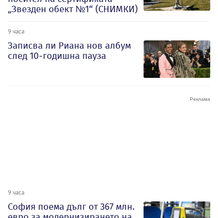
„Звезден обект №1“ (СНИМКИ)
9 часа
Записва ли Риана нов албум
след 10-годишна пауза
9 часа
София поема дълг от 367 млн.
евро за модернизирането на