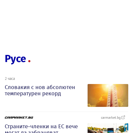
Русе
2 часа
Словакия с нов абсолютен
температурен рекорд
carmarket.bg
Страните-членки на ЕС вече
могат да забраняват