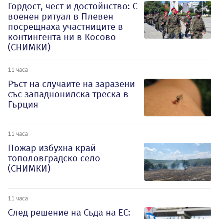
Гордост, чест и достойнство: С
военен ритуал в Плевен
посрещнаха участниците в
контингента ни в Косово
(СНИМКИ)
11 часа
Ръст на случаите на заразени
със западнонилска треска в
Гърция
11 часа
Пожар избухна край
тополовградско село
(СНИМКИ)
11 часа
След решение на Съда на ЕС: