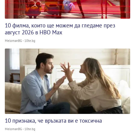
10 филма, които ще можем да гледаме през
август 2026 в HBO Max
MelomanBG - 10te.bg
10 признака, че връзката ви е токсична
MelomanBG - 10te.bg