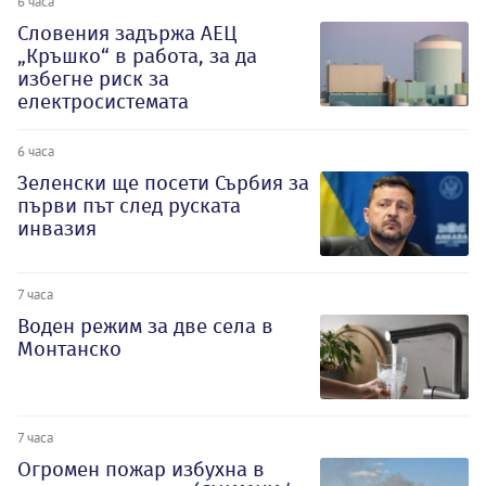
6 часа
Словения задържа АЕЦ
„Кръшко“ в работа, за да
избегне риск за
електросистемата
6 часа
Зеленски ще посети Сърбия за
първи път след руската
инвазия
7 часа
Воден режим за две села в
Монтанско
7 часа
Огромен пожар избухна в