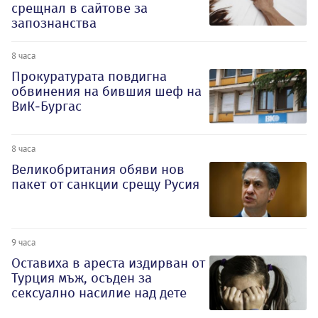
срещнал в сайтове за
запознанства
8 часа
Прокуратурата повдигна
обвинения на бившия шеф на
ВиК-Бургас
8 часа
Великобритания обяви нов
пакет от санкции срещу Русия
9 часа
Оставиха в ареста издирван от
Турция мъж, осъден за
сексуално насилие над дете