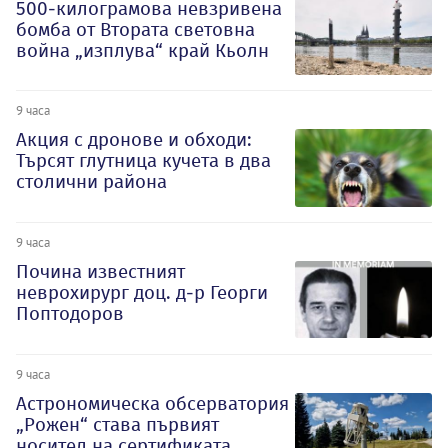
500-килограмова невзривена
бомба от Втората световна
война „изплува“ край Кьолн
9 часа
Акция с дронове и обходи:
Търсят глутница кучета в два
столични района
9 часа
Почина известният
неврохирург доц. д-р Георги
Поптодоров
9 часа
Астрономическа обсерватория
„Рожен“ става първият
носител на сертификата