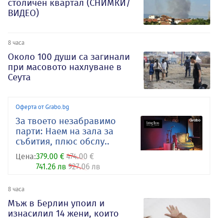
столичен квартал (СНИМКИ/
ВИДЕО)
8 часа
Около 100 души са загинали
при масовото нахлуване в
Сеута
Оферта от Grabo.bg
За твоето незабравимо
парти: Наем на зала за
събития, плюс обслу..
Цена:
379.00 €
474.00 €
741.26 лв
927.06 лв
8 часа
Мъж в Берлин упоил и
изнасилил 14 жени, които