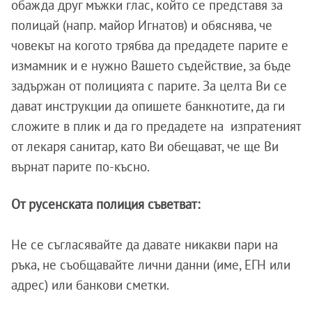
обажда друг мъжки глас, който се представя за
полицай (напр. майор Игнатов) и обяснява, че
човекът на когото трябва да предадете парите е
измамник и е нужно Вашето съдействие, за бъде
задържан от полицията с парите. За целта Ви се
дават инструкции да опишете банкнотите, да ги
сложите в плик и да го предадете на изпратеният
от лекаря санитар, като Ви обещават, че ще Ви
върнат парите по-късно.
От русенската полиция съветват:
Не се съгласявайте да давате никакви пари на
ръка, не съобщавайте лични данни (име, ЕГН или
адрес) или банкови сметки.