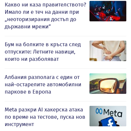
Какво ни каза правителството?
Имало ли е теч на данни при
„неоторизирания достъп до
държавни мрежи“
Бум на болките в кръста след
отпуските: Летните навици,
които ни разболяват
Албания разполага с един от
най-остарелите автомобилни
паркове в Европа
Meta разкри AI хакерска атака
по време на тестове, пуска нов
инструмент