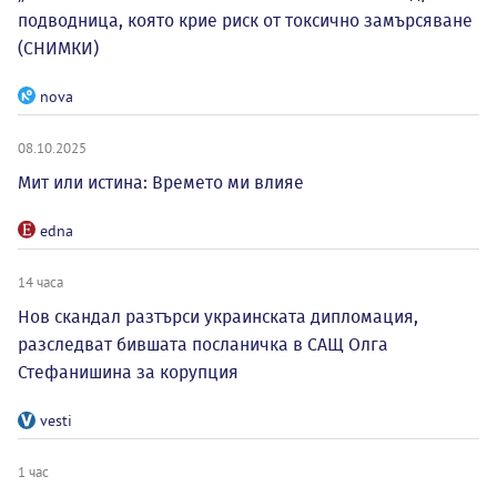
подводница, която крие риск от токсично замърсяване
(СНИМКИ)
nova
08.10.2025
Мит или истина: Времето ми влияе
edna
14 часа
Нов скандал разтърси украинската дипломация,
разследват бившата посланичка в САЩ Олга
Стефанишина за корупция
vesti
1 час