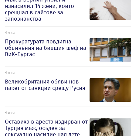
изнасилил 14 жени, които
срещнал в сайтове за
запознанства
4 часа
Прокуратурата повдигна
обвинения на бившия шеф на
ВиК-Бургас
4 часа
Великобритания обяви нов
пакет от санкции срещу Русия
4 часа
Оставиха в ареста издирван от
Турция мъж, осъден за
сексуално насилие над дете