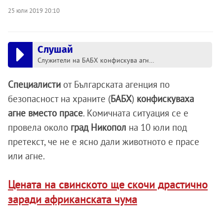
25 юли 2019 20:10
Слушай
Служители на БАБХ конфискува агне вместо прасе
Специалисти
от Българската агенция по
безопасност на храните (
БАБХ
)
конфискуваха
агне вместо прасе
. Комичната ситуация се е
провела около
град Никопол
на 10 юли под
претекст, че не е ясно дали животното е прасе
или агне.
Цената на свинското ще скочи драстично
заради африканската чума