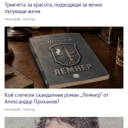
Трикчета за красота, подходящи за вечно
пътуващи жени
MelomanBG - Sled5.bg
Кой спечели скандалния роман „Лемнер“ от
Александър Проханов?
MelomanBG - Sled5.bg