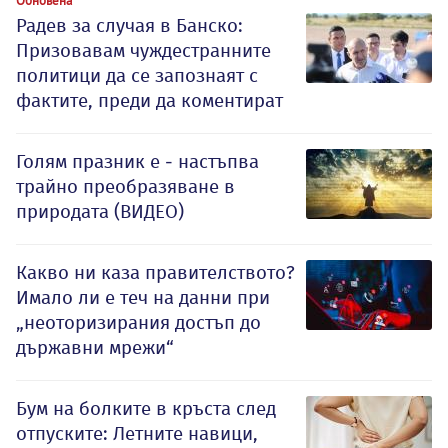
Радев за случая в Банско:
Призовавам чуждестранните
политици да се запознаят с
фактите, преди да коментират
Голям празник е - настъпва
трайно преобразяване в
природата (ВИДЕО)
Какво ни каза правителството?
Имало ли е теч на данни при
„неоторизирания достъп до
държавни мрежи“
Бум на болките в кръста след
отпуските: Летните навици,