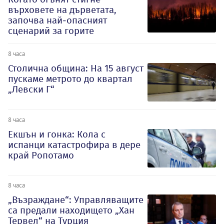
върховете на дърветата,
започва най-опасният
сценарий за горите
8 часа
Столична община: На 15 август
пускаме метрото до квартал
„Левски Г“
8 часа
Екшън и гонка: Кола с
испанци катастрофира в дере
край Ропотамо
8 часа
„Възраждане“: Управляващите
са предали находището „Хан
Тервел“ на Турция