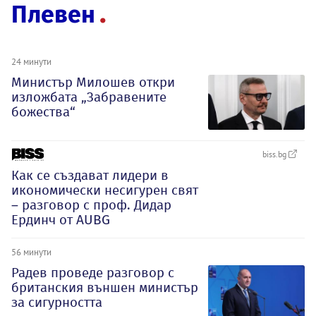
Плевен
24 минути
Министър Милошев откри
изложбата „Забравените
божества“
biss.bg
Как се създават лидери в
икономически несигурен свят
– разговор с проф. Дидар
Ердинч от AUBG
56 минути
Радев проведе разговор с
британския външен министър
за сигурността