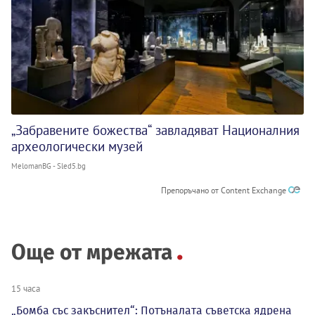
„Забравените божества“ завладяват Националния
археологически музей
MelomanBG - Sled5.bg
Препоръчано от Content Exchange
Още от мрежата
15 часа
„Бомба със закъснител“: Потъналата съветска ядрена