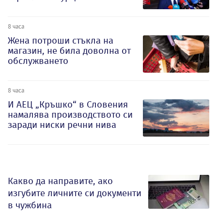
8 часа
Жена потроши стъкла на
магазин, не била доволна от
обслужването
8 часа
И АЕЦ „Кръшко“ в Словения
намалява производството си
заради ниски речни нива
Какво да направите, ако
изгубите личните си документи
в чужбина