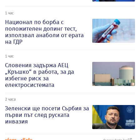
1 час
Национал по борба с
положителен допинг тест,
използвал анаболи от ерата
на ГДР
1 час
Словения задържа АЕЦ
„Кръшко“ в работа, за да
избегне риск за
електросистемата
2 часа
Зеленски ще посети Сърбия за
първи път след руската
инвазия