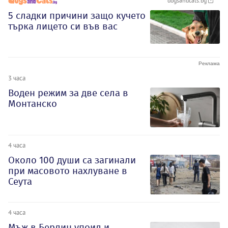
dogsandcats.bg
5 сладки причини защо кучето
търка лицето си във вас
3 часа
Воден режим за две села в
Монтанско
4 часа
Около 100 души са загинали
при масовото нахлуване в
Сеута
4 часа
Мъж в Берлин упоил и