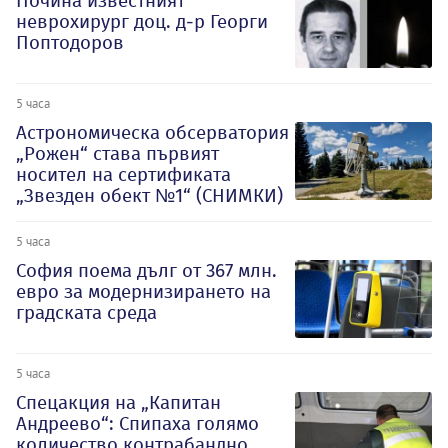
Почина известният
неврохирург доц. д-р Георги
Поптодоров
5 часа
Астрономическа обсерватория
„Рожен“ става първият
носител на сертификата
„Звезден обект №1“ (СНИМКИ)
5 часа
София поема дълг от 367 млн.
евро за модернизирането на
градската среда
5 часа
Спецакция на „Капитан
Андреево“: Спипаха голямо
количество контрабандно