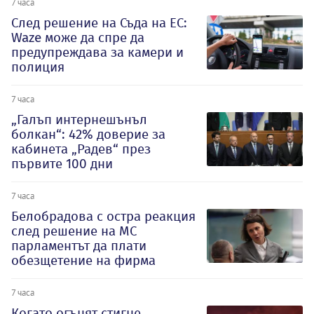
7 часа
След решение на Съда на ЕС:
Waze може да спре да
предупреждава за камери и
полиция
7 часа
„Галъп интернешънъл
болкан“: 42% доверие за
кабинета „Радев“ през
първите 100 дни
7 часа
Белобрадова с остра реакция
след решение на МС
парламентът да плати
обезщетение на фирма
7 часа
Когато огънят стигне