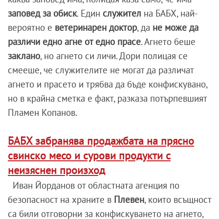
заповед за обиск
. Един
служител
на БАБХ, най-
вероятно е
ветеринарен доктор
, да
не може да
различи едно агне от едно прасе
. Агнето беше
заклано
, но агнето си личи. Дори полицая се
смееше, че служителите не могат да различат
агнето и прасето и трябва да бъде конфискувано,
но в крайна сметка е факт, разказа потърпевшият
Пламен Копанов.
БАБХ забранява продажбата на прясно
свинско месо и сурови продукти с
неизяснен произход
Иван Йорданов от областната агенция по
безопасност на храните в
Плевен
, които всъщност
са били отговорни за конфискуването на агнето,