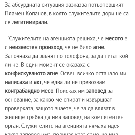
За абсурдната ситуация разказва потърпевшият
Пламен Копанов, в която служителите дори не са
се
легитимирали
.
"Служителите на агенцията решиха, че
месото
е
с
неизвестен произход
, че не било
агне
.
Започнаха да звънят по телефона, за да питат кой
ли не. В един момент се оказаха с
конфискуваното агне
. Освен всичко останало ми
написаха
и
акт
, че едва ли не превозвам
контрабандно месо
. Поисках им
заповед
за
основание, за какво ме спират и извършват
проверката, защото знаете, че за да влязат в
жилище трябва да има заповед на компетентен
орган. Служителите на агенцията нямаха идея
каква заповед има, полицая каза само, че има