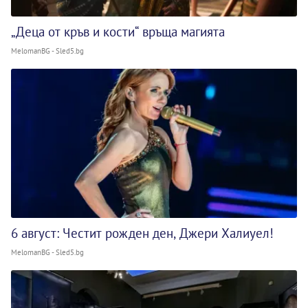
„Деца от кръв и кости“ връща магията
MelomanBG - Sled5.bg
6 август: Честит рожден ден, Джери Халиуел!
MelomanBG - Sled5.bg