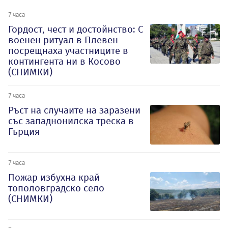
7 часа
Гордост, чест и достойнство: С
военен ритуал в Плевен
посрещнаха участниците в
контингента ни в Косово
(СНИМКИ)
7 часа
Ръст на случаите на заразени
със западнонилска треска в
Гърция
7 часа
Пожар избухна край
тополовградско село
(СНИМКИ)