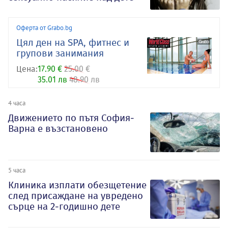
Оферта от Grabo.bg
Цял ден на SPA, фитнес и
групови занимания
Цена:
17.90 €
25.00 €
35.01 лв
48.90 лв
4 часа
Движението по пътя София-
Варна е възстановено
5 часа
Клиника изплати обезщетение
след присаждане на увредено
сърце на 2-годишно дете