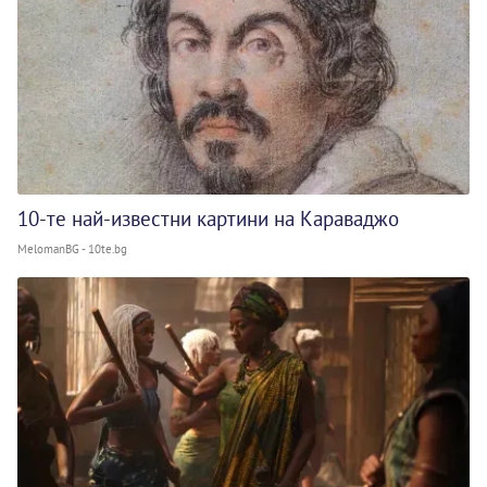
10-те най-известни картини на Караваджо
MelomanBG - 10te.bg