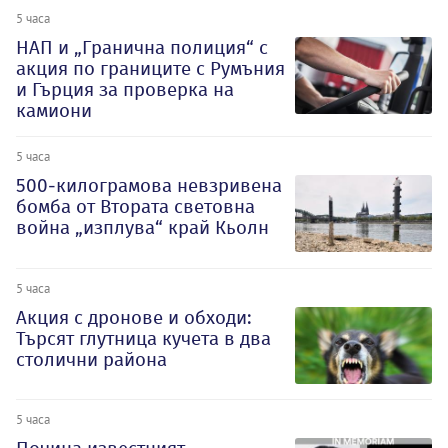
5 часа
НАП и „Гранична полиция“ с
акция по границите с Румъния
и Гърция за проверка на
камиони
5 часа
500-килограмова невзривена
бомба от Втората световна
война „изплува“ край Кьолн
5 часа
Акция с дронове и обходи:
Търсят глутница кучета в два
столични района
5 часа