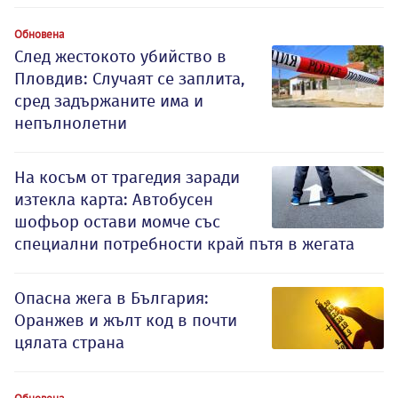
Обновена
След жестокото убийство в
Пловдив: Случаят се заплита,
сред задържаните има и
непълнолетни
На косъм от трагедия заради
изтекла карта: Автобусен
шофьор остави момче със
специални потребности край пътя в жегата
Опасна жега в България:
Оранжев и жълт код в почти
цялата страна
Обновена