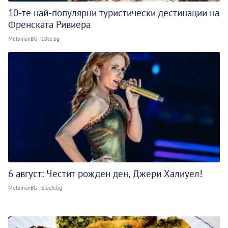
10-те най-популярни туристически дестинации на
Френската Ривиера
MelomanBG - 10te.bg
6 август: Честит рожден ден, Джери Халиуел!
MelomanBG - Sled5.bg