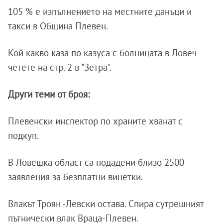
105 % е изпълнението на местните данъци и
такси в Община Плевен.
Кой какво каза по казуса с болницата в Ловеч
четете на стр. 2 в "Зетра".
Други теми от броя:
Плевенски инспектор по храните хванат с
подкуп.
В Ловешка област са подадени близо 2500
заявления за безплатни винетки.
Влакът Троян -Левски остава. Спира сутрешният
пътнически влак Враца-Плевен.