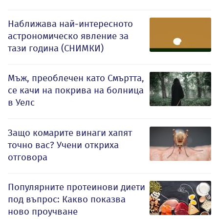
Наближава най-интересното
астрономическо явление за
тази година (СНИМКИ)
Мъж, преоблечен като Смъртта,
се качи на покрива на болница
в Уелс
Защо комарите винаги хапят
точно вас? Учени откриха
отговора
Популярните протеинови диети
под въпрос: Какво показва
ново проучване