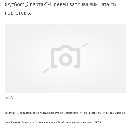
Футбол: „Спартак" -Плевен започва зимната си
подготовка
netinfo
Стартираха процедурата за продължението на магистрала "Хемус" с нови 60 км до разклона на
пътя Плевен-Ловеч, съобщава в новия си брой регионалният вестник
"Зетра".