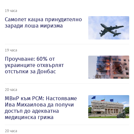
19 часа
Самолет кацна принудително
заради лоша миризма
19 часа
Проучване: 60% от
украинците отхвърлят
отстъпки за Донбас
20 часа
МВнР към РСМ: Настояваме
Ива Михаилова да получи
достъп до адекватна
медицинска грижа
20 часа