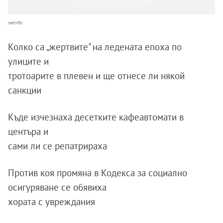
netinfo
Колко са „жертвите" на ледената епоха по
улиците и
тротоарите в плевен и ще отнесе ли някой
санкции
Къде изчезнаха десетките кафеавтомати в
центъра и
сами ли се репатрираха
Против коя промяна в Кодекса за социално
осигуряване се обявиха
хората с увреждания