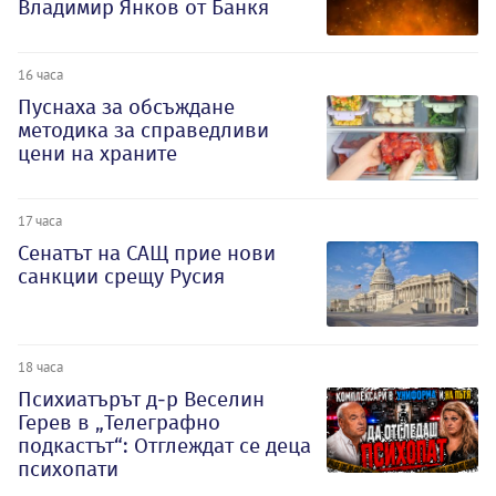
Владимир Янков от Банкя
16 часа
Пуснаха за обсъждане
методика за справедливи
цени на храните
17 часа
Сенатът на САЩ прие нови
санкции срещу Русия
18 часа
Психиатърът д-р Веселин
Герев в „Телеграфно
подкастът“: Отглеждат се деца
психопати