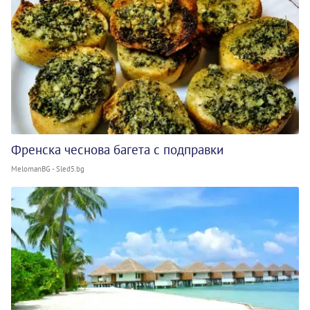
Френска чеснова багета с подправки
MelomanBG - Sled5.bg