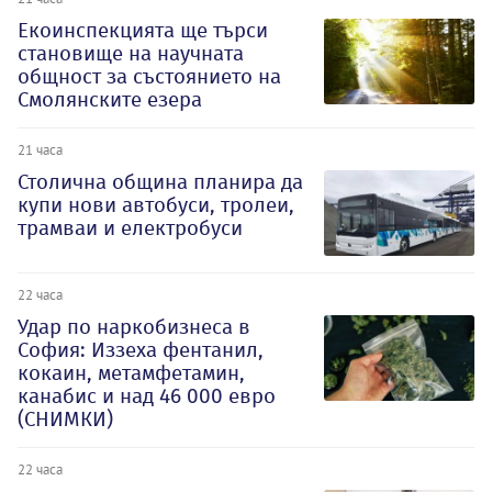
Екоинспекцията ще търси
становище на научната
общност за състоянието на
Смолянските езера
21 часа
Столична община планира да
купи нови автобуси, тролеи,
трамваи и електробуси
22 часа
Удар по наркобизнеса в
София: Иззеха фентанил,
кокаин, метамфетамин,
канабис и над 46 000 евро
(СНИМКИ)
22 часа