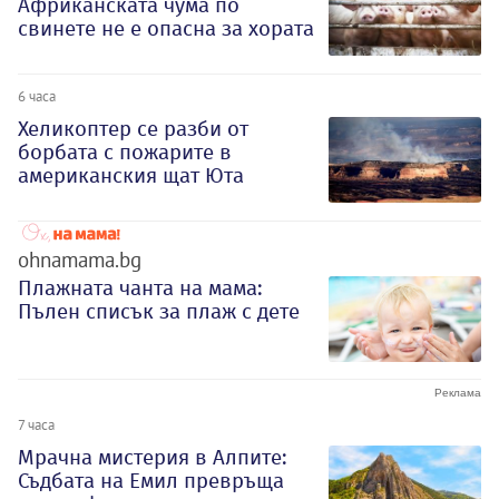
Африканската чума по
свинете не е опасна за хората
6 часа
Хеликоптер се разби от
борбата с пожарите в
американския щат Юта
ohnamama.bg
Плажната чанта на мама:
Пълен списък за плаж с дете
7 часа
Мрачна мистерия в Алпите:
Съдбата на Емил превръща