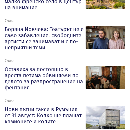
малко френско село в център
на внимание
7 часа
Боряна Йовчева: Театърът не е
само забавление, свободните
артисти се занимават и с по-
неприятни теми
7 часа
Оставиха за постоянно в
ареста петима обвиняеми по
делото за разпространение на
фентанил
7 часа
Нови пътни такси в Румъния
от 31 август: Колко ще плащат
камионите и колите