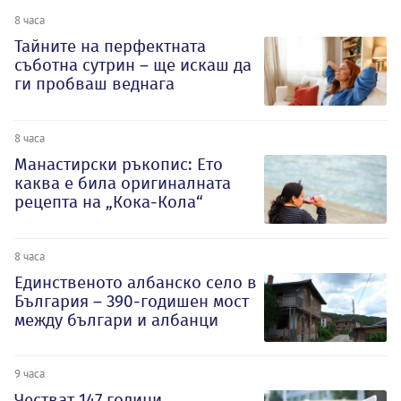
8 часа
Тайните на перфектната
съботна сутрин – ще искаш да
ги пробваш веднага
8 часа
Манастирски ръкопис: Ето
каква е била оригиналната
рецепта на „Кока-Кола“
8 часа
Единственото албанско село в
България – 390-годишен мост
между българи и албанци
9 часа
Честват 147 години