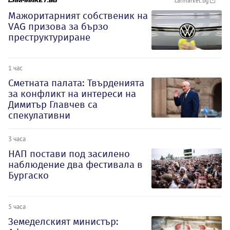
carmarket.bg
Мажоритарният собственик на
VAG призова за бързо
преструктуриране
1 час
Сметната палата: Твърденията
за конфликт на интереси на
Димитър Главчев са
спекулативни
3 часа
НАП постави под засилено
наблюдение два фестивала в
Бургаско
5 часа
Земеделският министър: