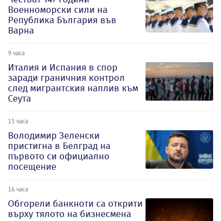
Военноморски сили на
Република България във
Варна
9 часа
Италия и Испания в спор
заради граничния контрол
след мигрантския наплив към
Сеута
15 часа
Володимир Зеленски
пристигна в Белград на
първото си официално
посещение
16 часа
Обгорели банкноти са открити
върху тялото на бизнесмена