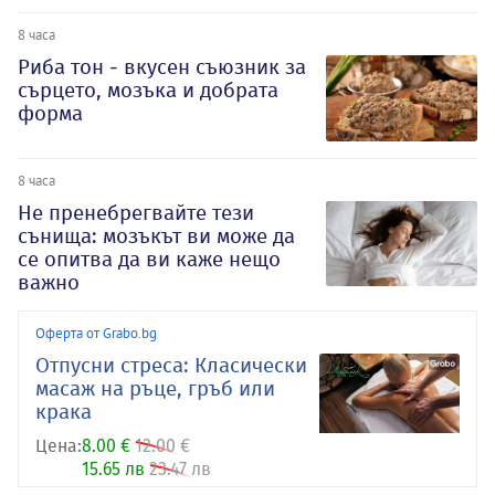
8 часа
Риба тон - вкусен съюзник за
сърцето, мозъка и добрата
форма
8 часа
Не пренебрегвайте тези
сънища: мозъкът ви може да
се опитва да ви каже нещо
важно
Оферта от Grabo.bg
Отпусни стреса: Класически
масаж на ръце, гръб или
крака
Цена:
8.00 €
12.00 €
15.65 лв
23.47 лв