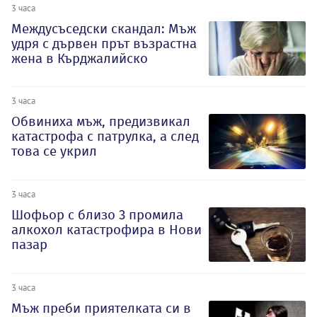
3 часа
Междусъседски скандал: Мъж
удря с дървен прът възрастна
жена в Кърджалийско
3 часа
Обвиниха мъж, предизвикал
катастрофа с патрулка, а след
това се укрил
3 часа
Шофьор с близо 3 промила
алкохол катастрофира в Нови
пазар
3 часа
Мъж преби приятелката си в