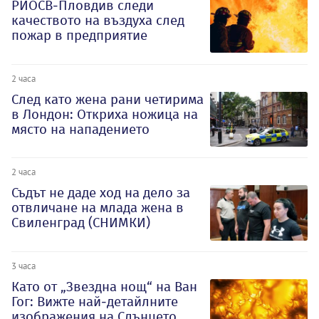
РИОСВ-Пловдив следи
качеството на въздуха след
пожар в предприятие
2 часа
След като жена рани четирима
в Лондон: Откриха ножица на
място на нападението
2 часа
Съдът не даде ход на дело за
отвличане на млада жена в
Свиленград (СНИМКИ)
3 часа
Като от „Звездна нощ“ на Ван
Гог: Вижте най-детайлните
изображения на Слънцето