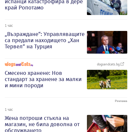
испанци катастрофира в дере
край Ропотамо
1 час
„Възраждане“: Управляващите
са предали находището „Хан
Тервел“ на Турция
dogsandcats.bg
Смесено хранене: Нов
стандарт за хранене за малки
и мини породи
1 час
Жена потроши стъкла на
магазин, не била доволна от
обслужването