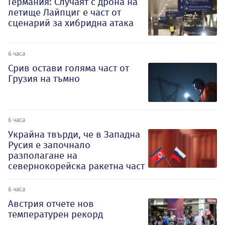
Германия: Случаят с дрона на
летище Лайпциг е част от
сценарий за хибридна атака
6 часа
Срив остави голяма част от
Грузия на тъмно
6 часа
Украйна твърди, че в Западна
Русия е започнало
разполагане на
севернокорейска ракетна част
6 часа
Австрия отчете нов
температурен рекорд