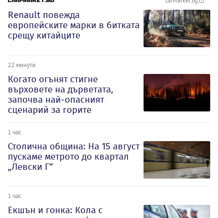
carmarket.bg
Renault повежда
европейските марки в битката
срещу китайците
22 минути
Когато огънят стигне
върховете на дърветата,
започва най-опасният
сценарий за горите
1 час
Столична община: На 15 август
пускаме метрото до квартал
„Левски Г“
1 час
Екшън и гонка: Кола с