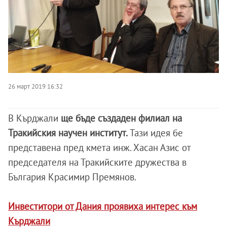
26 март 2019 16:32
В Кърджали
ще бъде създаден филиал на
Тракийския научен институт.
Тази идея бе
представена пред кмета инж. Хасан Азис от
председателя на Тракийските дружества в
България Красимир Премянов.
Инвеститори от Дания проявиха интерес към
Кърджали