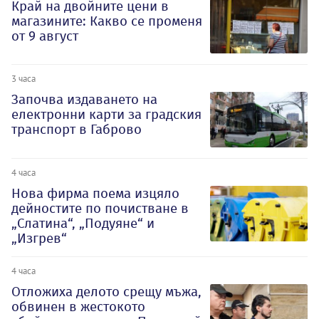
Край на двойните цени в
магазините: Какво се променя
от 9 август
3 часа
Започва издаването на
електронни карти за градския
транспорт в Габрово
4 часа
Нова фирма поема изцяло
дейностите по почистване в
„Слатина“, „Подуяне“ и
„Изгрев“
4 часа
Отложиха делото срещу мъжа,
обвинен в жестокото