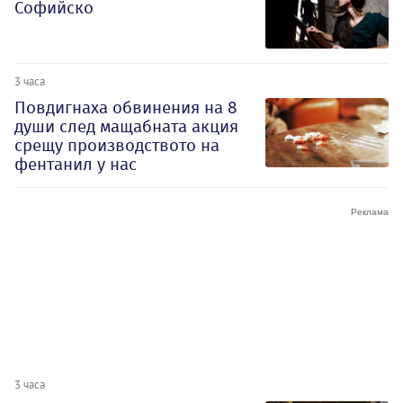
Софийско
3 часа
Повдигнаха обвинения на 8
души след мащабната акция
срещу производството на
фентанил у нас
3 часа