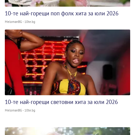
10-те най-горещи поп фолк хита за юли 2026
MelomanBG - 10te.bg
10-те най-горещи световни хита за юли 2026
MelomanBG - 10te.bg