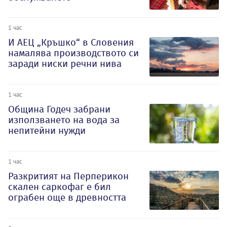
1 час
И АЕЦ „Кръшко“ в Словения
намалява производството си
заради ниски речни нива
1 час
Община Годеч забрани
използването на вода за
непитейни нужди
1 час
Разкритият на Перперикон
скален саркофаг е бил
ограбен още в древността