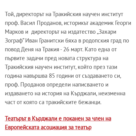
Той, директорът на Тракийския научен институт
проф. Васил Проданов, историкът академик Георги
Марков и директорът на издатество „Захари
Зограф” Иван Гранитски бяха в родопския град по
повод Деня на Тракия - 26 март. Като една от
първите задачи пред новата структура на
Тракийския научен институт, който през тази
година навършва 85 години от създаването си,
проф. Проданов определи написването и
издаването на история на Кърджали, неизменна
част от която са тракийските бежанци.
Театърът в Кърджали е поканен за член на
Европейската асоциация за театър