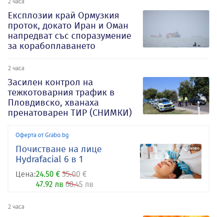
2 часа
Експлозии край Ормузкия
проток, докато Иран и Оман
напредват със споразумение
за корабоплаването
2 часа
Засилен контрол на
тежкотоварния трафик в
Пловдивско, хванаха
пренатоварен ТИР (СНИМКИ)
Оферта от Grabo.bg
Почистване на лице
Hydrafacial 6 в 1
Цена:
24.50 €
35.00 €
47.92 лв
68.45 лв
2 часа