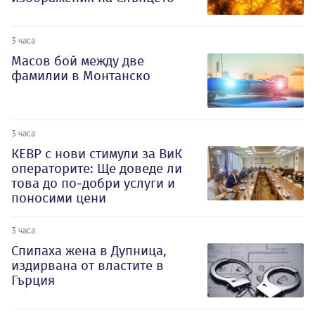
3 часа
Масов бой между две
фамилии в Монтанско
3 часа
КЕВР с нови стимули за ВиК
операторите: Ще доведе ли
това до по-добри услуги и
поносими цени
3 часа
Спипаха жена в Дупница,
издирвана от властите в
Гърция