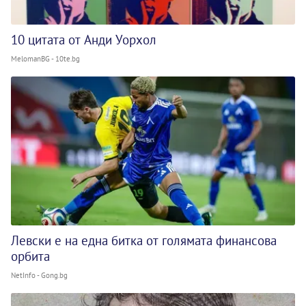
10 цитата от Анди Уорхол
MelomanBG - 10te.bg
Левски е на една битка от голямата финансова
орбита
NetInfo - Gong.bg