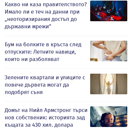
Какво ни каза правителството?
Имало ли е теч на данни при
„неоторизирания достъп до
държавни мрежи“
Бум на болките в кръста след
отпуските: Летните навици,
които ни разболяват
Зелените квартали и улиците с
повече дървета могат да
подобрят съня
Домът на Нийл Армстронг търси
нов собственик: историята зад
къщата за 430 хил. долара