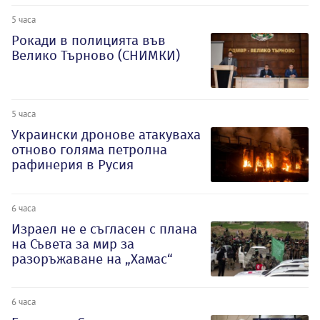
5 часа
Рокади в полицията във
Велико Търново (СНИМКИ)
5 часа
Украински дронове атакуваха
отново голяма петролна
рафинерия в Русия
6 часа
Израел не е съгласен с плана
на Съвета за мир за
разоръжаване на „Хамас“
6 часа