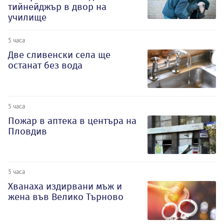
тийнейджър в двор на
училище
5 часа
Две сливенски села ще
останат без вода
5 часа
Пожар в аптека в центъра на
Пловдив
5 часа
Хванаха издирвани мъж и
жена във Велико Търново