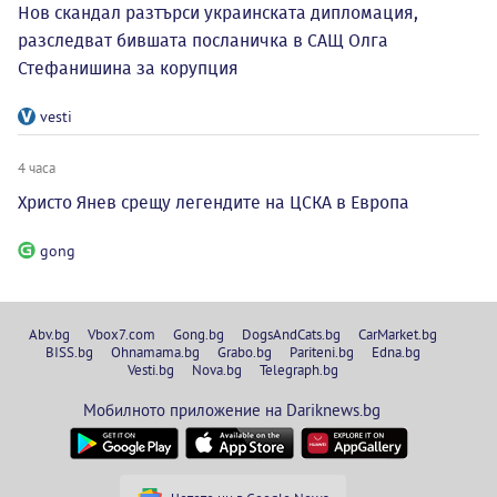
Нов скандал разтърси украинската дипломация,
разследват бившата посланичка в САЩ Олга
Стефанишина за корупция
vesti
4 часа
Христо Янев срещу легендите на ЦСКА в Европа
gong
Abv.bg
Vbox7.com
Gong.bg
DogsAndCats.bg
CarMarket.bg
BISS.bg
Ohnamama.bg
Grabo.bg
Pariteni.bg
Edna.bg
Vesti.bg
Nova.bg
Telegraph.bg
Мобилното приложение на Dariknews.bg