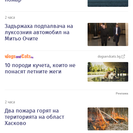
2 часа
Задържаха подпалвача на
луксозния автомобил на
Митьо Очите
dogsandcats.bg
10 породи кучета, които не
понасят летните жеги
2 часа
Два пожара горят на
територията на област
Хасково