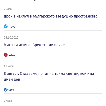
7 часа
Дрон е нахлул в българското въздушно пространство
nova
08.10.2025
Мит или истина: Времето ми влияе
edna
11 часа
8 август: Отдаваме почит на трима светци, кой има
имен ден
vesti
2 часа