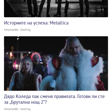
Историите на успеха: Metallica
MelomanBG - Sled5.bg
Дядо Коледа пак сменя правилата. Готови ли сте
за „Брутална нощ 2“?
MelomanBG - Sled5.bg