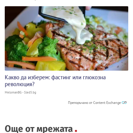
Какво да изберем: фастинг или глюкозна
революция?
MelomanBG - Sled5.bg
Препоръчано от Content Exchange
Още от мрежата