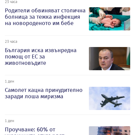
23 часа
Родители обвиняват столична
болница за тежка инфекция
на новороденото им бебе
23 часа
България иска извънредна
помощ от ЕС за
животновъдите
1 ден
Самолет кацна принудително
заради лоша миризма
1 ден
Проучване: 60% от