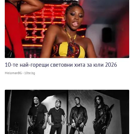
10-те най-горещи световни хита за юли 2026
MelomanBG - 10te.bg