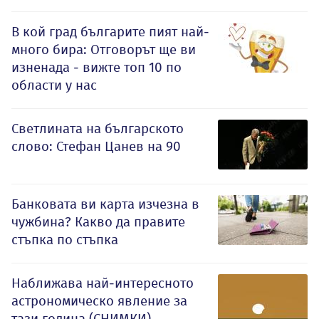
В кой град българите пият най-
много бира: Отговорът ще ви
изненада - вижте топ 10 по
области у нас
Светлината на българското
слово: Стефан Цанев на 90
Банковата ви карта изчезна в
чужбина? Какво да правите
стъпка по стъпка
Наближава най-интересното
астрономическо явление за
тази година (СНИМКИ)