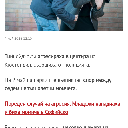
4 май 2026 12:15
Тийнейджъри
агресираха в центъра
на
Кюстендил, съобщиха от полицията.
На 2 май на паркинг е възникнал
спор между
седем непълнолетни момчета.
Пореден случай на агресия: Младежи нападнаха
и биха момиче в Софийско
Едното от тях е нанесло
няколко шамара на