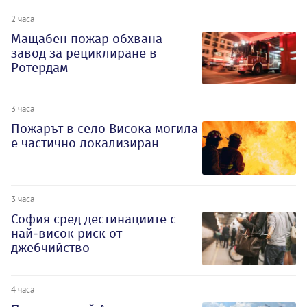
2 часа
Мащабен пожар обхвана
завод за рециклиране в
Ротердам
3 часа
Пожарът в село Висока могила
е частично локализиран
3 часа
София сред дестинациите с
най-висок риск от
джебчийство
4 часа