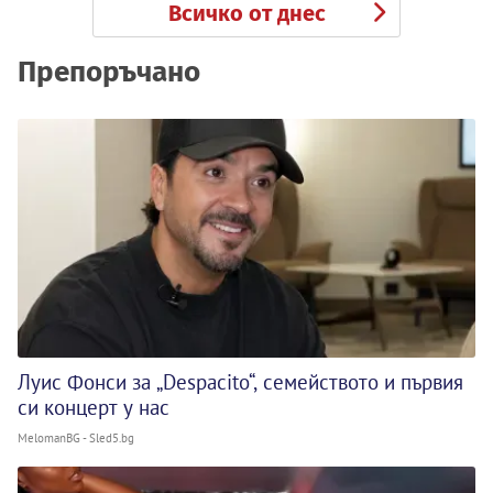
Всичко от днес
Препоръчано
Луис Фонси за „Despacito“, семейството и първия
си концерт у нас
MelomanBG - Sled5.bg