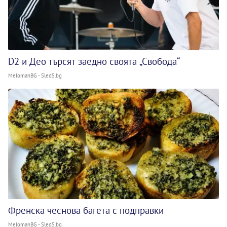
D2 и Део търсят заедно своята „Свобода“
MelomanBG - Sled5.bg
Френска чеснова багета с подправки
MelomanBG - Sled5.bg