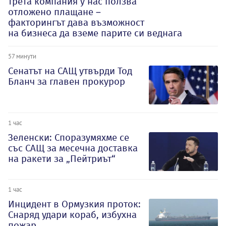
трета компания у нас ползва
отложено плащане –
факторингът дава възможност
на бизнеса да вземе парите си веднага
57 минути
Сенатът на САЩ утвърди Тод
Бланч за главен прокурор
1 час
Зеленски: Споразумяхме се
със САЩ за месечна доставка
на ракети за „Пейтриът“
1 час
Инцидент в Ормузкия проток:
Снаряд удари кораб, избухна
пожар