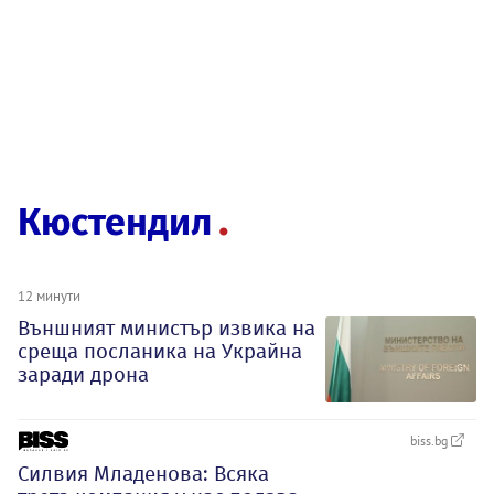
Кюстендил
12 минути
Външният министър извика на
среща посланика на Украйна
заради дрона
biss.bg
Силвия Младенова: Всяка