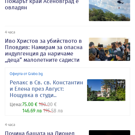
Пожарът край Асеновград е
овладян
4 часа
Иво Христов за убийството в
Пловдив: Намирам за опасна
индулгенция да наричаме
„деца” малолетните садисти
Оферта от Grabo.bg
Релакс в Св. св. Константин
и Елена през Август:
Нощувка в студи..
Цена:
75.00 €
100.00 €
146.69 лв
195.58 лв
4 часа
Почина бащата на Лионел