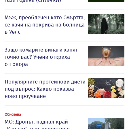
Мъж, преоблечен като Смъртта,
се качи на покрива на болница
в Уелс
Защо комарите винаги хапят
точно вас? Учени откриха
отговора
Популярните протеинови диети
под въпрос: Какво показва
ново проучване
Обновена
МО: Дронът, паднал край
„Кардам“, най-вероятно е