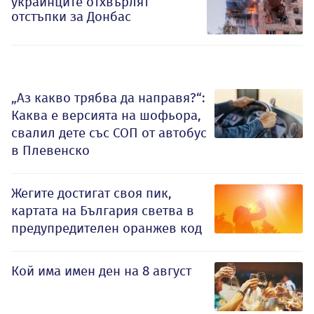
украинците отхвърлят
отстъпки за Донбас
„Аз какво трябва да направя?“:
Каква е версията на шофьора,
свалил дете със СОП от автобус
в Плевенско
Жегите достигат своя пик,
картата на България светва в
предупредителен оранжев код
Кой има имен ден на 8 август