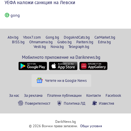
УЕФА наложи санкция на Левски
gong
Abv.bg
Vbox7.com
Gong.bg
DogsAndCats.bg
CarMarket.bg
BISS.bg
Ohnamama.bg
Grabo.bg
Pariteni.bg
Edna.bg
Vesti.bg
Nova.bg
Telegraph.bg
Мобилното приложение на Dariknews.bg
Четете ни в Google News
За нас
За реклама
Платени публикации
Контакти
Facebook
Поверителност
Политика ЛД
Известия
DarikNews.bg
© 2026 Всички права запазени.
Общи условия