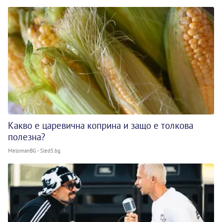
Какво е царевична коприна и защо е толкова
полезна?
MelomanBG - Sled5.bg