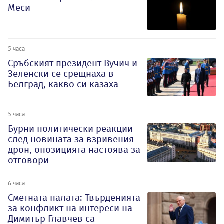
Меси
5 часа
Сръбският президент Вучич и
Зеленски се срещнаха в
Белград, какво си казаха
5 часа
Бурни политически реакции
след новината за взривения
дрон, опозицията настоява за
отговори
6 часа
Сметната палата: Твърденията
за конфликт на интереси на
Димитър Главчев са