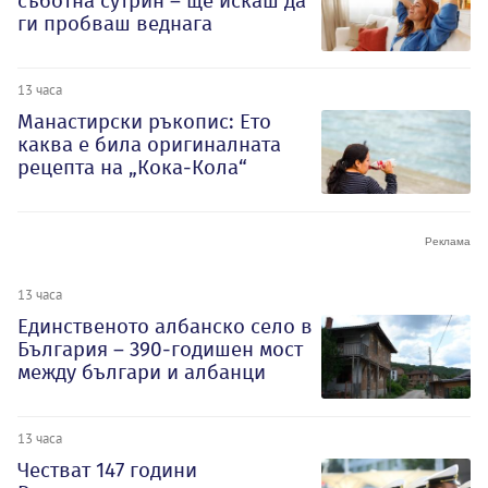
съботна сутрин – ще искаш да
ги пробваш веднага
13 часа
Манастирски ръкопис: Ето
каква е била оригиналната
рецепта на „Кока-Кола“
13 часа
Единственото албанско село в
България – 390-годишен мост
между българи и албанци
13 часа
Честват 147 години