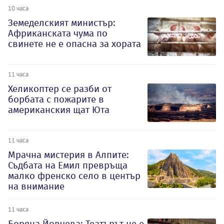
10 часа
Земеделският министър:
Африканската чума по
свинете не е опасна за хората
11 часа
Хеликоптер се разби от
борбата с пожарите в
американския щат Юта
11 часа
Мрачна мистерия в Алпите:
Съдбата на Емил превръща
малко френско село в център
на внимание
11 часа
Боряна Йовчева: Театърът не е