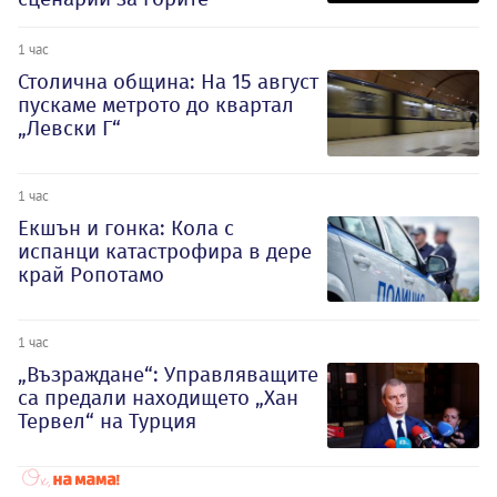
1 час
Столична община: На 15 август
пускаме метрото до квартал
„Левски Г“
1 час
Екшън и гонка: Кола с
испанци катастрофира в дере
край Ропотамо
1 час
„Възраждане“: Управляващите
са предали находището „Хан
Тервел“ на Турция