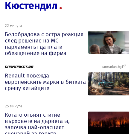
Кюстендил
22 минути
Белобрадова с остра реакция
след решение на МС
парламентът да плати
обезщетение на фирма
carmarket.bg
Renault повежда
европейските марки в битката
срещу китайците
25 минути
Когато огънят стигне
върховете на дърветата,
започва най-опасният
сценарий за горите