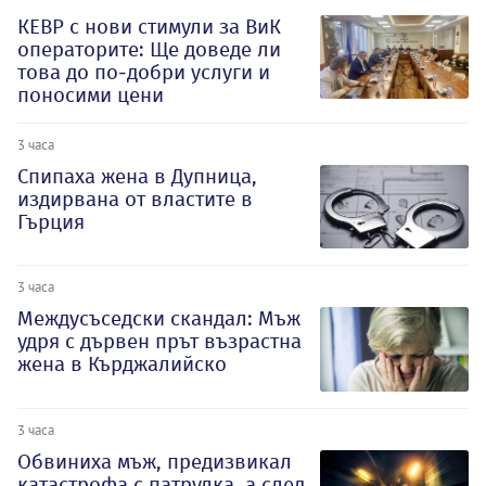
КЕВР с нови стимули за ВиК
операторите: Ще доведе ли
това до по-добри услуги и
поносими цени
3 часа
Спипаха жена в Дупница,
издирвана от властите в
Гърция
3 часа
Междусъседски скандал: Мъж
удря с дървен прът възрастна
жена в Кърджалийско
3 часа
Обвиниха мъж, предизвикал
катастрофа с патрулка, а след