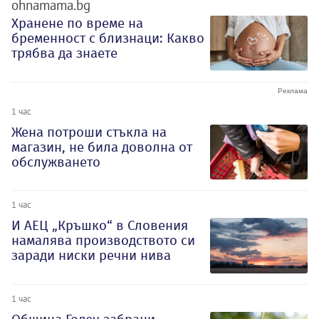
ohnamama.bg
Хранене по време на
бременност с близнаци: Какво
трябва да знаете
1 час
Жена потроши стъкла на
магазин, не била доволна от
обслужването
1 час
И АЕЦ „Кръшко“ в Словения
намалява производството си
заради ниски речни нива
1 час