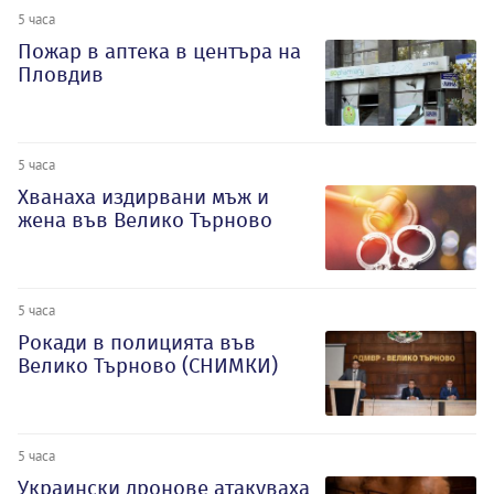
5 часа
Пожар в аптека в центъра на
Пловдив
5 часа
Хванаха издирвани мъж и
жена във Велико Търново
5 часа
Рокади в полицията във
Велико Търново (СНИМКИ)
5 часа
Украински дронове атакуваха