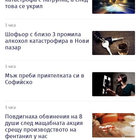
това се укрил
3 часа
Шофьор с близо 3 промила
алкохол катастрофира в Нови
пазар
3 часа
Мъж преби приятелката си в
Софийско
3 часа
Повдигнаха обвинения на 8
души след мащабната акция
срещу производството на
фентанил у нас