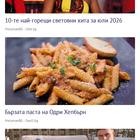
10-те най-горещи световни хита за юли 2026
MelomanBG - 10te.bg
Бързата паста на Одри Хепбърн
MelomanBG - Sled5.bg