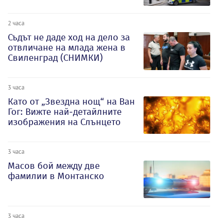
2 часа
Съдът не даде ход на дело за
отвличане на млада жена в
Свиленград (СНИМКИ)
3 часа
Като от „Звездна нощ“ на Ван
Гог: Вижте най-детайлните
изображения на Слънцето
3 часа
Масов бой между две
фамилии в Монтанско
3 часа