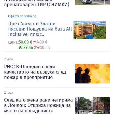
пренатоварен ТИР (СНИМКИ)
Оферта от Grabo.bg
През Август в Златни
пясъци: Нощувка на база All
Inclusive, плюс..
Цена:
50.00 €
111.00 €
97.79 лв
217.10 лв
2 часа
РИОСВ-Пловдив следи
качеството на въздуха след
пожар в предприятие
2 часа
След като жена рани четирима
в Лондон: Откриха ножица на
място на нападението