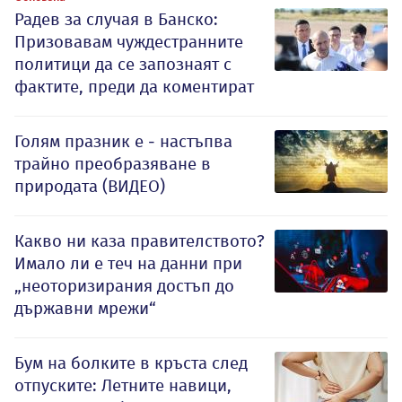
Радев за случая в Банско:
Призовавам чуждестранните
политици да се запознаят с
фактите, преди да коментират
Голям празник е - настъпва
трайно преобразяване в
природата (ВИДЕО)
Какво ни каза правителството?
Имало ли е теч на данни при
„неоторизирания достъп до
държавни мрежи“
Бум на болките в кръста след
отпуските: Летните навици,