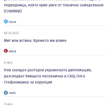
подводница, която крие риск от токсично замърсяване
(СНИМКИ)
nova
08.10.2025
Мит или истина: Времето ми влияе
edna
6 часа
Нов скандал разтърси украинската дипломация,
разследват бившата посланичка в САЩ Олга
Стефанишина за корупция
vesti
4 часа