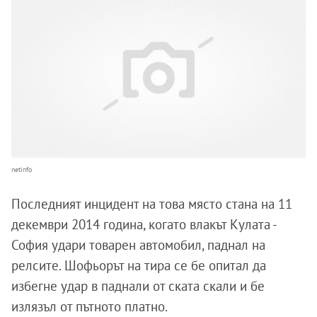
netinfo
Последният инцидент на това място стана на 11
декември 2014 година, когато влакът Кулата -
София удари товарен автомобил, паднал на
релсите. Шофьорът на тира се бе опитал да
избегне удар в паднали от ската скали и бе
излязъл от пътното платно.