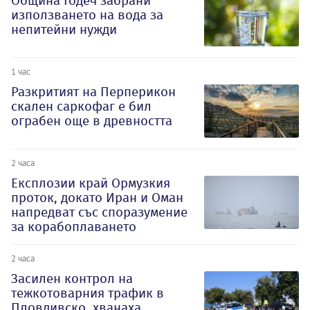
Община Годеч забрани
използването на вода за
непитейни нужди
1 час
Разкритият на Перперикон
скален саркофаг е бил
ограбен още в древността
2 часа
Експлозии край Ормузкия
проток, докато Иран и Оман
напредват със споразумение
за корабоплаването
2 часа
Засилен контрол на
тежкотоварния трафик в
Пловдивско, хванаха