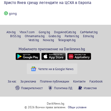
Христо Янев срещу легендите на ЦСКА в Европа
gong
Abv.bg
Vbox7.com
Gong.bg
DogsAndCats.bg
CarMarket.bg
BISS.bg
Ohnamama.bg
Grabo.bg
Pariteni.bg
Edna.bg
Vesti.bg
Nova.bg
Telegraph.bg
Мобилното приложение на Dariknews.bg
Четете ни в Google News
За нас
За реклама
Платени публикации
Контакти
Facebook
Поверителност
Политика ЛД
Известия
DarikNews.bg
© 2026 Всички права запазени.
Общи условия