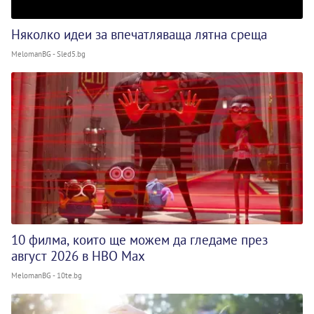
Няколко идеи за впечатляваща лятна среща
MelomanBG - Sled5.bg
10 филма, които ще можем да гледаме през
август 2026 в HBO Max
MelomanBG - 10te.bg