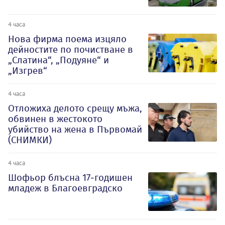
4 часа
Нова фирма поема изцяло
дейностите по почистване в
„Слатина“, „Подуяне“ и
„Изгрев“
4 часа
Отложиха делото срещу мъжа,
обвинен в жестокото
убийство на жена в Първомай
(СНИМКИ)
4 часа
Шофьор блъсна 17-годишен
младеж в Благоевградско