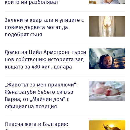
които ни разболяват
Зелените квартали и улиците с
повече дървета могат да
подобрят съня
Домът на Нийл Армстронг търси
нов собственик: историята зад
къщата за 430 хил. долара
„Животът за мен приключи“:
Жена загуби бебето си във
Варна, от „Майчин дом“ с
официална позиция
Опасна жега в България: