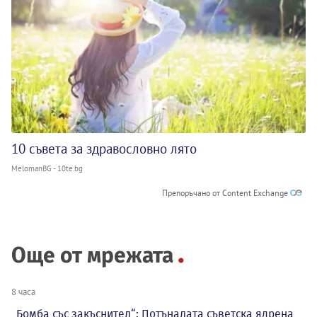
10 съвета за здравословно лято
MelomanBG - 10te.bg
Препоръчано от Content Exchange
Още от мрежата
8 часа
„Бомба със закъснител“: Потъналата съветска ядрена