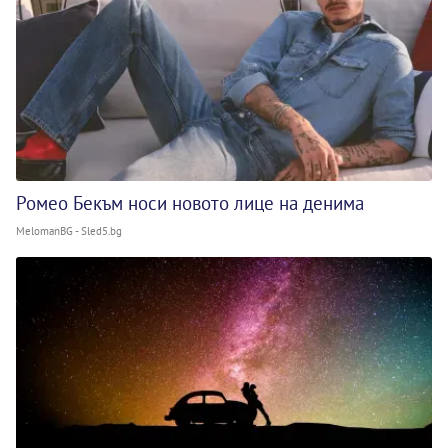
Ромео Бекъм носи новото лице на денима
MelomanBG - Sled5.bg