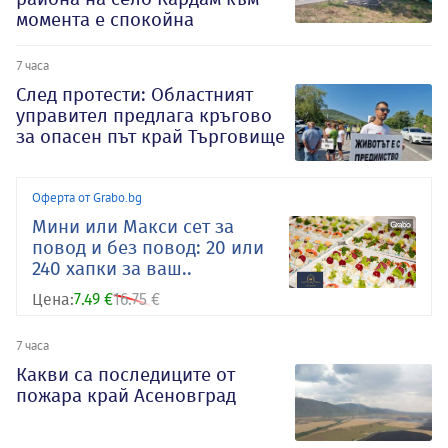
момента е спокойна
7 часа
След протести: Областният
управител предлага кръгово
за опасен път край Търговище
Оферта от Grabo.bg
Мини или Макси сет за
повод и без повод: 20 или
240 хапки за ваш..
Цена:
7.49 €
16.75 €
7 часа
Какви са последиците от
пожара край Асеновград