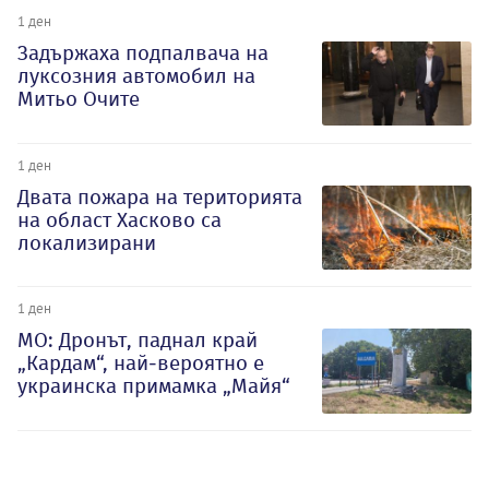
1 ден
Задържаха подпалвача на
луксозния автомобил на
Митьо Очите
1 ден
Двата пожара на територията
на област Хасково са
локализирани
1 ден
МО: Дронът, паднал край
„Кардам“, най-вероятно е
украинска примамка „Майя“