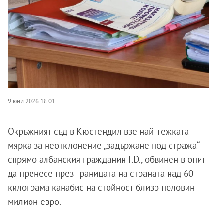
9 юни 2026 18:01
Окръжният съд в Кюстендил взе най-тежката
мярка за неотклонение „задържане под стража“
спрямо албанския гражданин I.D., обвинен в опит
да пренесе през границата на страната над 60
килограма канабис на стойност близо половин
милион евро.