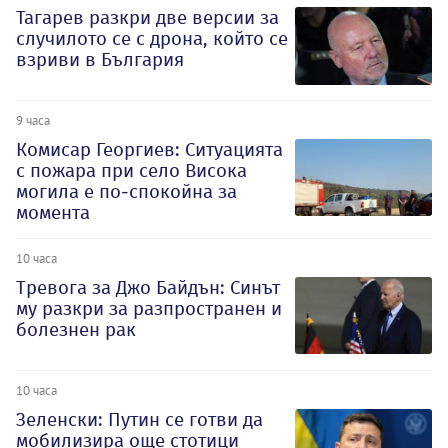
Тагарев разкри две версии за
случилото се с дрона, който се
взриви в България
9 часа
Комисар Георгиев: Ситуацията
с пожара при село Висока
могила е по-спокойна за
момента
10 часа
Тревога за Джо Байдън: Синът
му разкри за разпространен и
болезнен рак
10 часа
Зеленски: Путин се готви да
мобилизира още стотици