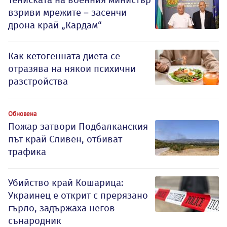
взриви мрежите – засенчи
дрона край „Кардам“
Как кетогенната диета се
отразява на някои психични
разстройства
Обновена
Пожар затвори Подбалканския
път край Сливен, отбиват
трафика
Убийство край Кошарица:
Украинец е открит с прерязано
гърло, задържаха негов
сънародник