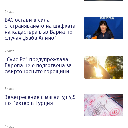
2 часа
ВАС остави в сила
отстраняването на шефката
на кадастъра във Варна по
случая „Баба Алино“
2 часа
„Суис Ре“ предупреждава:
Европа не е подготвена за
смъртоносните горещини
3 часа
Земетресение с магнитуд 4,5
по Рихтер в Турция
4 часа