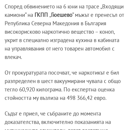
Според обвинението на 6 юни на трасе „Входящи
камиони“ на
ГКПП
„
Гюешево
“ мъжът е пренесъл от
Република Северна Македония в България
високорисково наркотично вещество – коноп,
укрит в специално изградена кухина в кабината
на управлявания от него товарен автомобил с
влекач.
От прокуратурата посочват, че наркотикът е бил
разпределен в шест вакуумирани чувала с общо
тегло 60,920 килограма. По експертна оценка
стойността му възлиза на 498 366,42 евро.
Съдът е приел, че събраните до момента
доказателства, включително показанията на