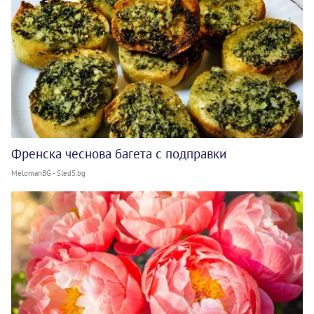
Френска чеснова багета с подправки
MelomanBG - Sled5.bg