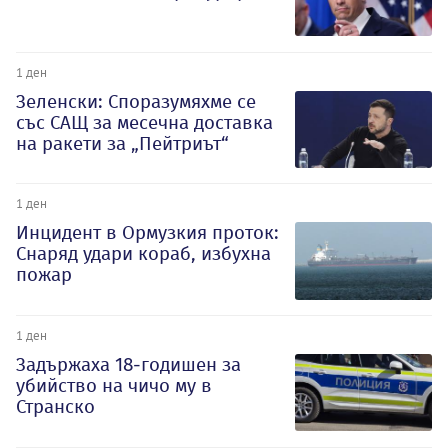
1 ден
Зеленски: Споразумяхме се
със САЩ за месечна доставка
на ракети за „Пейтриът“
1 ден
Инцидент в Ормузкия проток:
Снаряд удари кораб, избухна
пожар
1 ден
Задържаха 18-годишен за
убийство на чичо му в
Странско