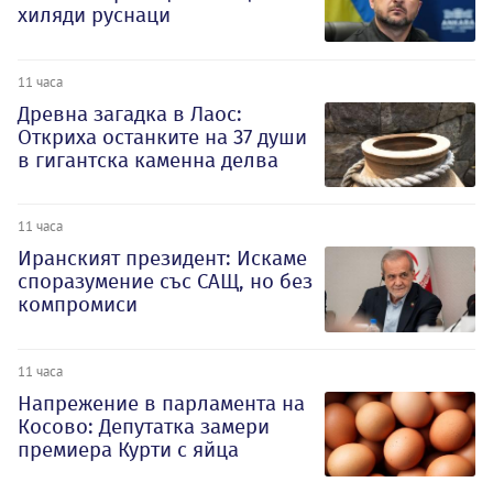
хиляди руснаци
11 часа
Древна загадка в Лаос:
Откриха останките на 37 души
в гигантска каменна делва
11 часа
Иранският президент: Искаме
споразумение със САЩ, но без
компромиси
11 часа
Напрежение в парламента на
Косово: Депутатка замери
премиера Курти с яйца