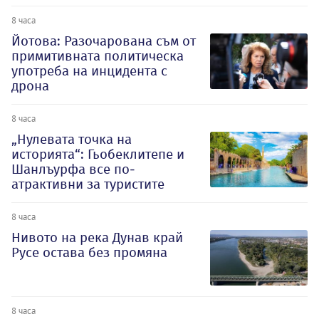
8 часа
Йотова: Разочарована съм от
примитивната политическа
употреба на инцидента с
дрона
8 часа
„Нулевата точка на
историята“: Гьобеклитепе и
Шанлъурфа все по-
атрактивни за туристите
8 часа
Нивото на река Дунав край
Русе остава без промяна
8 часа