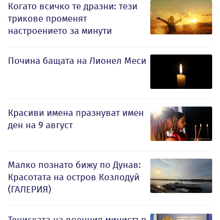
Когато всичко те дразни: тези
трикове променят
настроението за минути
Почина бащата на Лионел Меси
Красиви имена празнуват имен
ден на 9 август
Малко познато бижу по Дунав:
Красотата на остров Козлодуй
(ГАЛЕРИЯ)
Тениската на военния министър