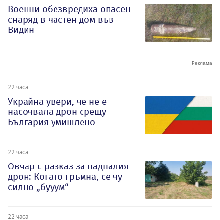
Военни обезвредиха опасен
снаряд в частен дом във
Видин
22 часа
Украйна увери, че не е
насочвала дрон срещу
България умишлено
22 часа
Овчар с разказ за падналия
дрон: Когато гръмна, се чу
силно „бууум“
22 часа