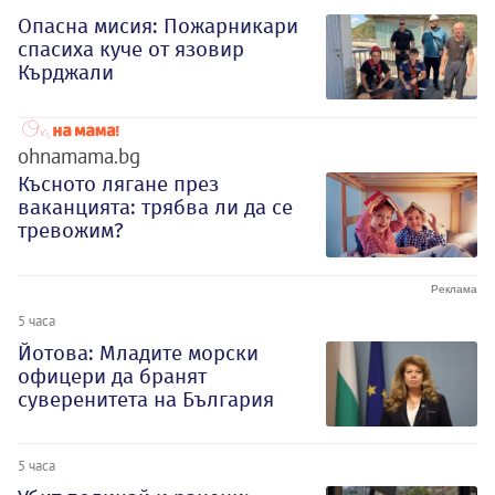
Опасна мисия: Пожарникари
спасиха куче от язовир
Кърджали
ohnamama.bg
Късното лягане през
ваканцията: трябва ли да се
тревожим?
5 часа
Йотова: Младите морски
офицери да бранят
суверенитета на България
5 часа