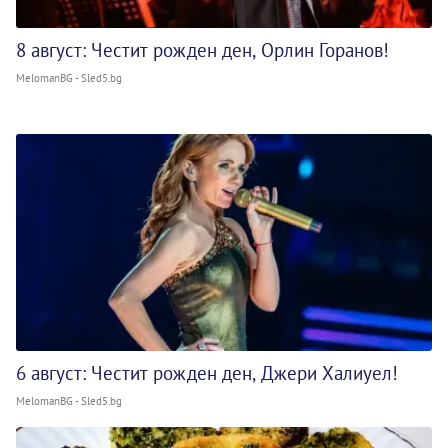
8 август: Честит рожден ден, Орлин Горанов!
MelomanBG - Sled5.bg
6 август: Честит рожден ден, Джери Халиуел!
MelomanBG - Sled5.bg