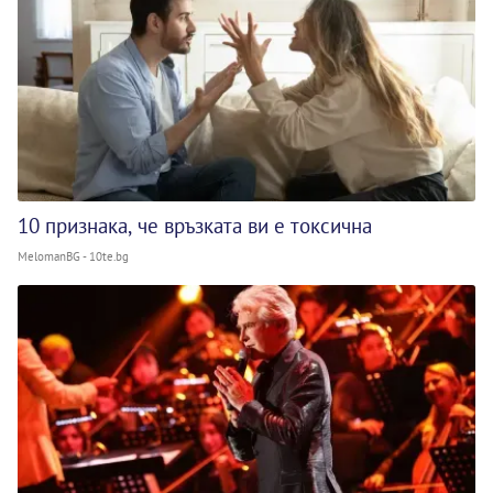
10 признака, че връзката ви е токсична
MelomanBG - 10te.bg