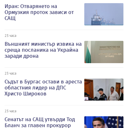
Иран: Отварянето на
Ормузкия проток зависи от
САЩ
23 часа
Външният министър извика на
среща посланика на Украйна
заради дрона
23 часа
Съдът в Бургас остави в ареста
областния лидер на ДПС
Христо Широков
23 часа
Сенатът на САЩ утвърди Тод
Бланч за главен прокурор