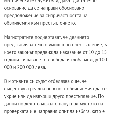
митническите служители, дават достатъчно
основание да се направи обосновано
предположение за съпричастността на
обвиняемия към престъплението.
Магистратите подчертават, че деянието
представлява тежко умишлено престъпление, за
което законът предвижда наказание от 10 до 15
години лишаване от свобода и глоба между 100
000 и 200 000 лева.
В мотивите си съдът отбелязва още, че
съществува реална опасност обвиняемият да се
укрие или да извърши друго престъпление. По
данни по делото мъжът е напуснал мястото на
проверката и е направил опит да избяга, като е