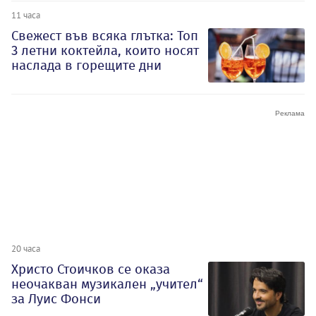
11 часа
Свежест във всяка глътка: Топ
3 летни коктейла, които носят
наслада в горещите дни
20 часа
Христо Стоичков се оказа
неочакван музикален „учител“
за Луис Фонси