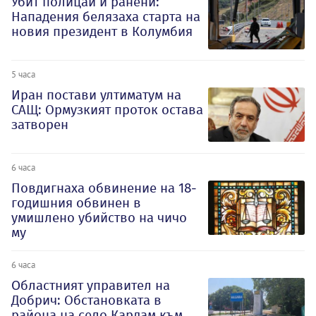
Убит полицай и ранени:
Нападения белязаха старта на
новия президент в Колумбия
5 часа
Иран постави ултиматум на
САЩ: Ормузкият проток остава
затворен
6 часа
Повдигнаха обвинение на 18-
годишния обвинен в
умишлено убийство на чичо
му
6 часа
Oбластният управител на
Добрич: Обстановката в
района на село Кардам към