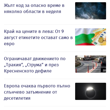
Жълт код за опасно време в
няколко области в неделя
Край на цените в лева: От 9
август етикетите остават само в
евро
Ограничават движението по
„Тракия“, „Струма“ и през
Кресненското дефиле
Европа очаква първото пълно
слънчево затъмнение от
десетилетия