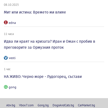
08.10.2025
Мит или истина: Времето ми влияе
edna
11 часа
Идва ли краят на кризата? Иран и Оман с пробив в
преговорите за Ормузкия проток
vesti
1 час
НА ЖИВО: Черно море - Лудогорец, състави
gong
Abv.bg
Vbox7.com
Gong.bg
DogsAndCats.bg
CarMarket.bg