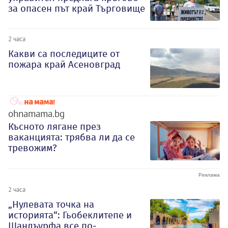
за опасен път край Търговище
2 часа
Какви са последиците от
пожара край Асеновград
ohnamama.bg
Късното лягане през
ваканцията: трябва ли да се
тревожим?
2 часа
„Нулевата точка на
историята“: Гьобеклитепе и
Шанлъурфа все по-