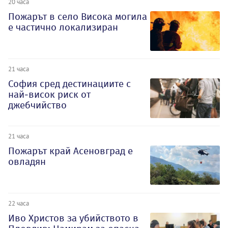
20 часа
Пожарът в село Висока могила
е частично локализиран
21 часа
София сред дестинациите с
най-висок риск от
джебчийство
21 часа
Пожарът край Асеновград е
овладян
22 часа
Иво Христов за убийството в