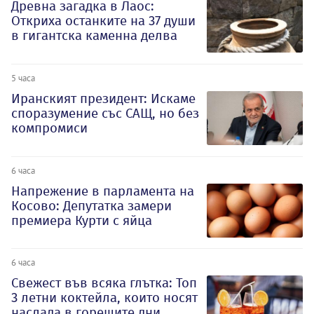
Древна загадка в Лаос:
Откриха останките на 37 души
в гигантска каменна делва
5 часа
Иранският президент: Искаме
споразумение със САЩ, но без
компромиси
6 часа
Напрежение в парламента на
Косово: Депутатка замери
премиера Курти с яйца
6 часа
Свежест във всяка глътка: Топ
3 летни коктейла, които носят
наслада в горещите дни