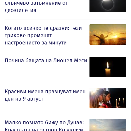
слънчево затъмнение от
десетилетия
Когато всичко те дразни: тези
трикове променят
настроението за минути
Почина бащата на Лионел Меси
Красиви имена празнуват имен
ден на 9 август
Малко познато бижу по Дунав:
Красотата на остров Козлодуй