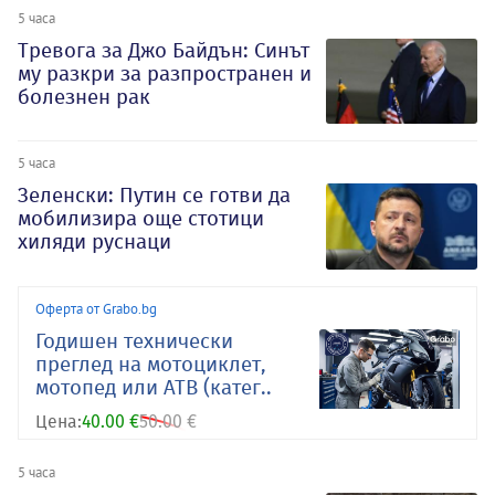
5 часа
Тревога за Джо Байдън: Синът
му разкри за разпространен и
болезнен рак
5 часа
Зеленски: Путин се готви да
мобилизира още стотици
хиляди руснаци
Оферта от Grabo.bg
Годишен технически
преглед на мотоциклет,
мотопед или АТВ (катег..
Цена:
40.00 €
50.00 €
5 часа