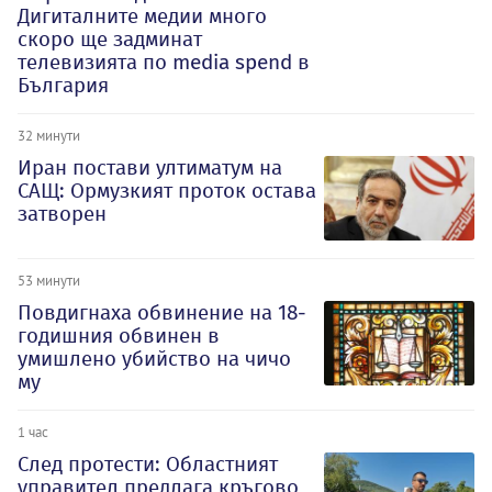
Дигиталните медии много
скоро ще задминат
телевизията по media spend в
България
32 минути
Иран постави ултиматум на
САЩ: Ормузкият проток остава
затворен
53 минути
Повдигнаха обвинение на 18-
годишния обвинен в
умишлено убийство на чичо
му
1 час
След протести: Областният
управител предлага кръгово