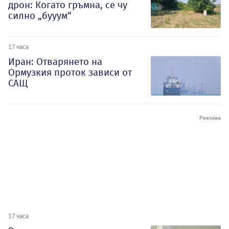
дрон: Когато гръмна, се чу
силно „бууум“
17 часа
Иран: Отварянето на
Ормузкия проток зависи от
САЩ
17 часа