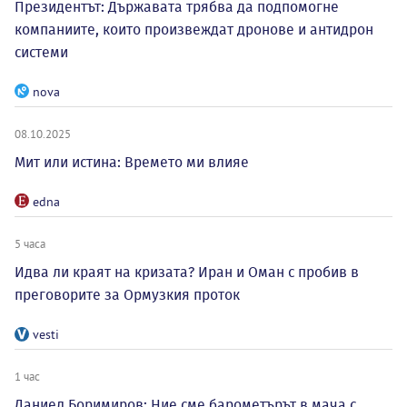
Президентът: Държавата трябва да подпомогне
компаниите, които произвеждат дронове и антидрон
системи
nova
08.10.2025
Мит или истина: Времето ми влияе
edna
5 часа
Идва ли краят на кризата? Иран и Оман с пробив в
преговорите за Ормузкия проток
vesti
1 час
Даниел Боримиров: Ние сме барометърът в мача с