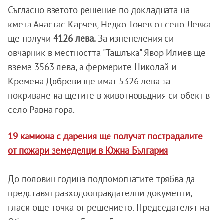
Съгласно взетото решение по докладната на
кмета Анастас Карчев, Недко Тонев от село Левка
ще получи
4126 лева.
За изпепеления си
овчарник в местността "Ташлъка" Явор Илиев ще
вземе 3563 лева, а фермерите Николай и
Кремена Добреви ще имат 5326 лева за
покриване на щетите в животновъдния си обект в
село Равна гора.
19 камиона с дарения ще получат пострадалите
от пожари земеделци в Южна България
До половин година подпомогнатите трябва да
представят разходооправдателни документи,
гласи още точка от решението. Председателят на