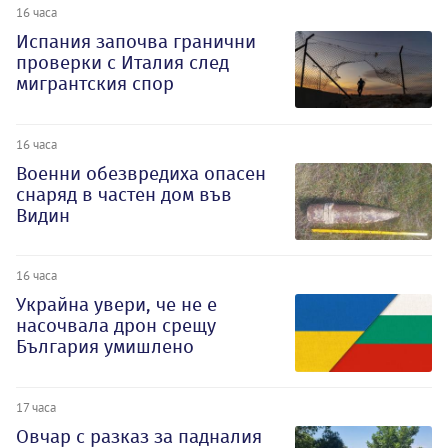
16 часа
Испания започва гранични
проверки с Италия след
мигрантския спор
16 часа
Военни обезвредиха опасен
снаряд в частен дом във
Видин
16 часа
Украйна увери, че не е
насочвала дрон срещу
България умишлено
17 часа
Овчар с разказ за падналия