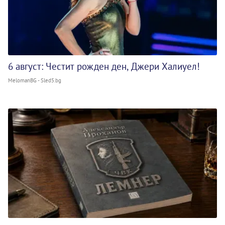
6 август: Честит рожден ден, Джери Халиуел!
MelomanBG - Sled5.bg