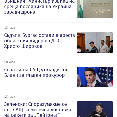
Външният министър извика на
среща посланика на Украйна
заради дрона
18 часа
Съдът в Бургас остави в ареста
областния лидер на ДПС
Христо Широков
18 часа
Сенатът на САЩ утвърди Тод
Бланч за главен прокурор
18 часа
Зеленски: Споразумяхме се
със САЩ за месечна доставка
на ракети за „Пейтриът“