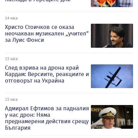
14 часа
Христо Стоичков се оказа
неочакван музикален „учител“
за Луис Фонси
15 часа
След взрива на дрона край
Кардам: Версиите, реакциите и
отговорът на Украйна
15 часа
Адмирал Ефтимов за падналия
у нас дрон: Няма
преднамерени действия срещу
България