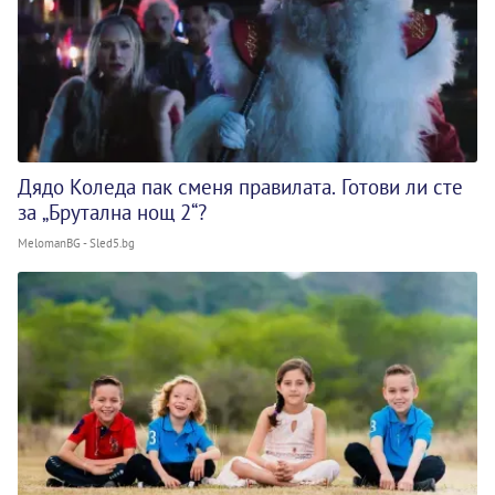
Дядо Коледа пак сменя правилата. Готови ли сте
за „Брутална нощ 2“?
MelomanBG - Sled5.bg