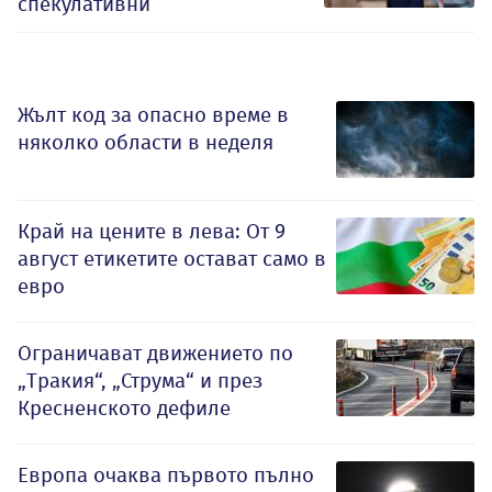
спекулативни
Жълт код за опасно време в
няколко области в неделя
Край на цените в лева: От 9
август етикетите остават само в
евро
Ограничават движението по
„Тракия“, „Струма“ и през
Кресненското дефиле
Европа очаква първото пълно