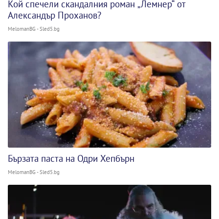
Кой спечели скандалния роман „Лемнер“ от
Александър Проханов?
MelomanBG - Sled5.bg
Бързата паста на Одри Хепбърн
MelomanBG - Sled5.bg