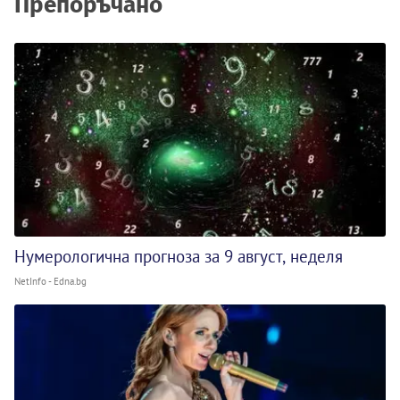
Препоръчано
Нумерологична прогноза за 9 август, неделя
NetInfo - Edna.bg