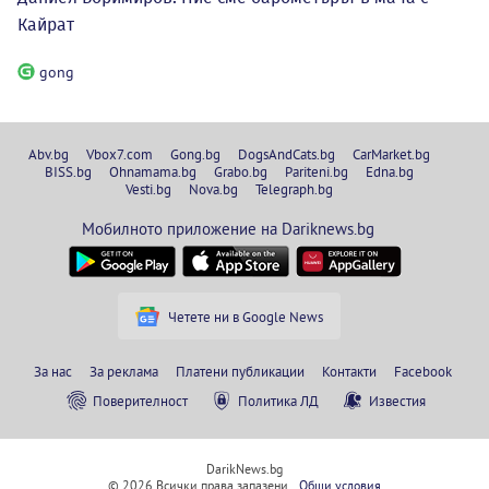
Кайрат
gong
Abv.bg
Vbox7.com
Gong.bg
DogsAndCats.bg
CarMarket.bg
BISS.bg
Ohnamama.bg
Grabo.bg
Pariteni.bg
Edna.bg
Vesti.bg
Nova.bg
Telegraph.bg
Мобилното приложение на Dariknews.bg
Четете ни в Google News
За нас
За реклама
Платени публикации
Контакти
Facebook
Поверителност
Политика ЛД
Известия
DarikNews.bg
© 2026 Всички права запазени.
Общи условия