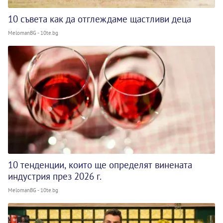
10 съвета как да отглеждаме щастливи деца
MelomanBG - 10te.bg
10 тенденции, които ще определят винената
индустрия през 2026 г.
MelomanBG - 10te.bg