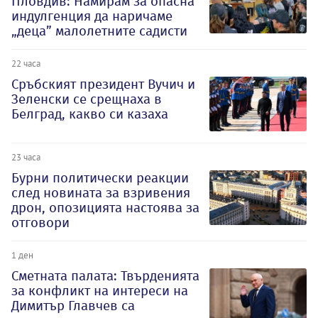
Пловдив: Намирам за опасна
индулгенция да наричаме
„деца” малолетните садисти
22 часа
Сръбският президент Вучич и
Зеленски се срещнаха в
Белград, какво си казаха
23 часа
Бурни политически реакции
след новината за взривения
дрон, опозицията настоява за
отговори
1 ден
Сметната палата: Твърденията
за конфликт на интереси на
Димитър Главчев са