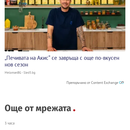
„Печивата на Акис“ се завръща с още по-вкусен
нов сезон
MelomanBG - Sled5.bg
Препоръчано от Content Exchange
Още от мрежата
3 часа