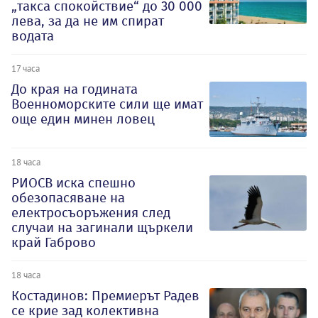
„такса спокойствие“ до 30 000
лева, за да не им спират
водата
17 часа
До края на годината
Военноморските сили ще имат
още един минен ловец
18 часа
РИОСВ иска спешно
обезопасяване на
електросъоръжения след
случаи на загинали щъркели
край Габрово
18 часа
Костадинов: Премиерът Радев
се крие зад колективна