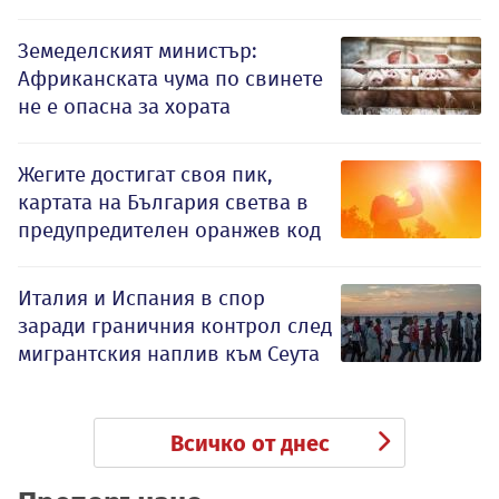
Земеделският министър:
Африканската чума по свинете
не е опасна за хората
Жегите достигат своя пик,
картата на България светва в
предупредителен оранжев код
Италия и Испания в спор
заради граничния контрол след
мигрантския наплив към Сеута
Всичко от днес