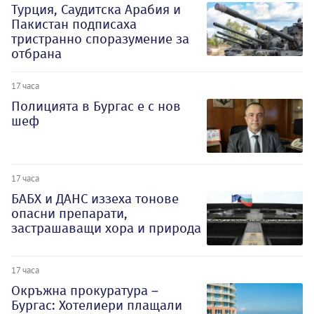
Турция, Саудитска Арабия и
Пакистан подписаха
тристранно споразумение за
отбрана
17 часа
Полицията в Бургас е с нов
шеф
17 часа
БАБХ и ДАНС иззеха тонове
опасни препарати,
застрашаващи хора и природа
17 часа
Окръжна прокуратура –
Бургас: Хотелиери плащали