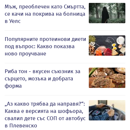
Мъж, преоблечен като Смъртта,
се качи на покрива на болница
в Уелс
Популярните протеинови диети
под въпрос: Какво показва
ново проучване
Риба тон - вкусен съюзник за
сърцето, мозъка и добрата
форма
„Аз какво трябва да направя?“:
Каква е версията на шофьора,
свалил дете със СОП от автобус
в Плевенско