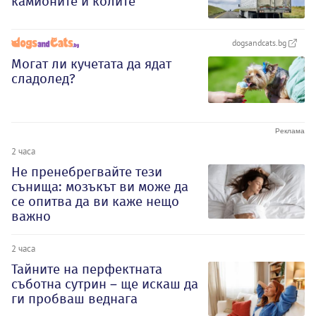
камионите и колите
dogsandcats.bg
Могат ли кучетата да ядат
сладолед?
2 часа
Не пренебрегвайте тези
сънища: мозъкът ви може да
се опитва да ви каже нещо
важно
2 часа
Тайните на перфектната
съботна сутрин – ще искаш да
ги пробваш веднага