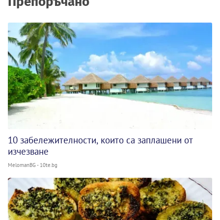
Препоръчано
10 забележителности, които са заплашени от
изчезване
MelomanBG - 10te.bg