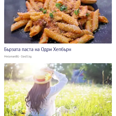
Бързата паста на Одри Хепбърн
MelomanBG - Sled5.bg