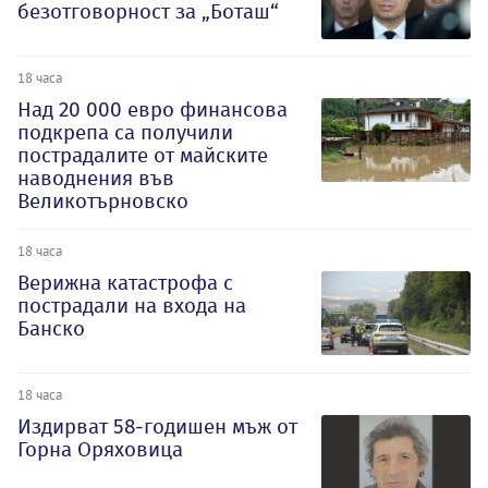
безотговорност за „Боташ“
18 часа
Над 20 000 евро финансова
подкрепа са получили
пострадалите от майските
наводнения във
Великотърновско
18 часа
Верижна катастрофа с
пострадали на входа на
Банско
18 часа
Издирват 58-годишен мъж от
Горна Оряховица