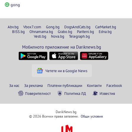
gong
Abv.bg
Vbox7.com
Gong.bg
DogsAndCats.bg
CarMarket.bg
BISS.bg
Ohnamama.bg
Grabo.bg
Pariteni.bg
Edna.bg
Vesti.bg
Nova.bg
Telegraph.bg
Мобилното приложение на Dariknews.bg
Четете ни в Google News
За нас
За реклама
Платени публикации
Контакти
Facebook
Поверителност
Политика ЛД
Известия
DarikNews.bg
© 2026 Всички права запазени.
Общи условия