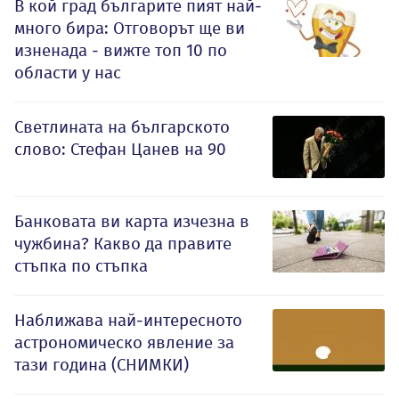
В кой град българите пият най-
много бира: Отговорът ще ви
изненада - вижте топ 10 по
области у нас
Светлината на българското
слово: Стефан Цанев на 90
Банковата ви карта изчезна в
чужбина? Какво да правите
стъпка по стъпка
Наближава най-интересното
астрономическо явление за
тази година (СНИМКИ)