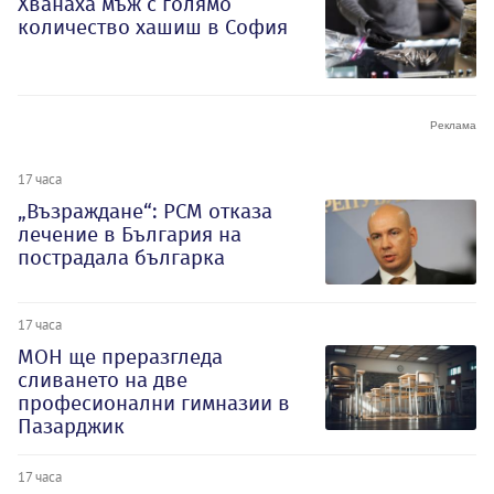
Хванаха мъж с голямо
количество хашиш в София
17 часа
„Възраждане“: РСМ отказа
лечение в България на
пострадала българка
17 часа
МОН ще преразгледа
сливането на две
професионални гимназии в
Пазарджик
17 часа