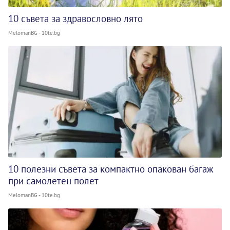
10 съвета за здравословно лято
MelomanBG - 10te.bg
10 полезни съвета за компактно опакован багаж
при самолетен полет
MelomanBG - 10te.bg