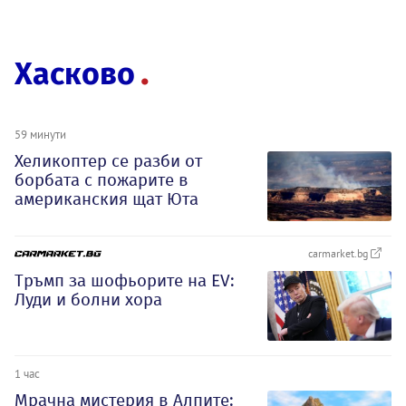
Хасково
59 минути
Хеликоптер се разби от
борбата с пожарите в
американския щат Юта
carmarket.bg
Тръмп за шофьорите на EV:
Луди и болни хора
1 час
Мрачна мистерия в Алпите: