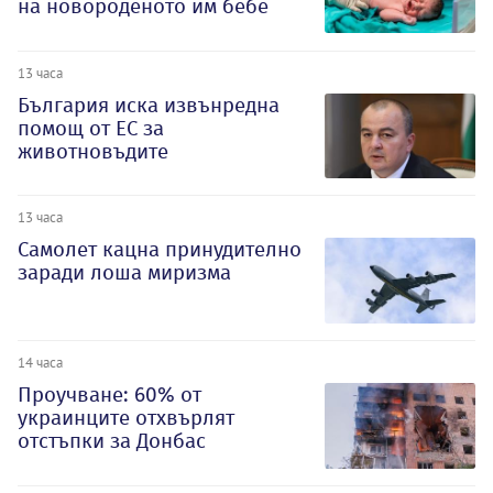
на новороденото им бебе
13 часа
България иска извънредна
помощ от ЕС за
животновъдите
13 часа
Самолет кацна принудително
заради лоша миризма
14 часа
Проучване: 60% от
украинците отхвърлят
отстъпки за Донбас