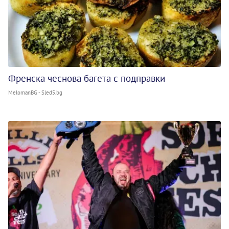
Френска чеснова багета с подправки
MelomanBG - Sled5.bg