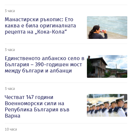
3 часа
Манастирски ръкопис: Ето
каква е била оригиналната
рецепта на „Кока-Кола“
3 часа
Единственото албанско село в
България – 390-годишен мост
между българи и албанци
3 часа
Честват 147 години
Военноморски сили на
Република България във
Варна
10 часа