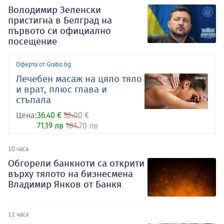
Володимир Зеленски
пристигна в Белград на
първото си официално
посещение
Оферта от Grabo.bg
Лечебен масаж на цяло тяло
и врат, плюс глава и
стъпала
Цена:
36.40 €
52.00 €
71.19 лв
101.70 лв
10 часа
Обгорели банкноти са открити
върху тялото на бизнесмена
Владимир Янков от Банкя
11 часа