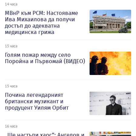
14 часа
МВнР към РСМ: Настояваме
Ива Михаилова да получи
достъп до адекватна
медицинска грижа
15 часа
Голям пожар между село
Поройна и Първомай (ВИДЕО)
15 часа
Почина легендарният
британски музикант и
продуцент Уилям Орбит
16 часа
„Ще настъпи хаос“: Ангелов и