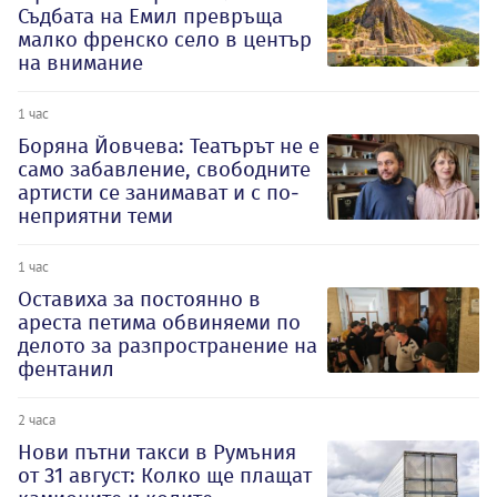
Съдбата на Емил превръща
малко френско село в център
на внимание
1 час
Боряна Йовчева: Театърът не е
само забавление, свободните
артисти се занимават и с по-
неприятни теми
1 час
Оставиха за постоянно в
ареста петима обвиняеми по
делото за разпространение на
фентанил
2 часа
Нови пътни такси в Румъния
от 31 август: Колко ще плащат