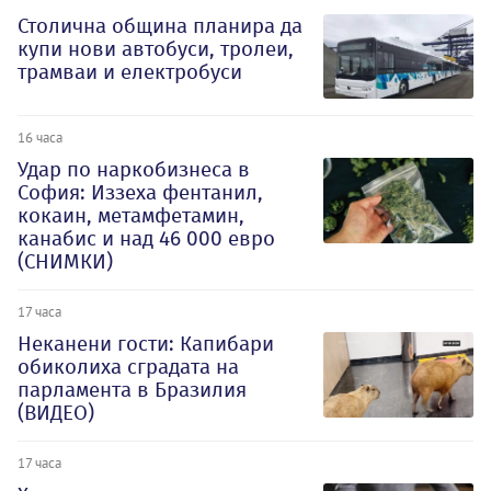
Столична община планира да
купи нови автобуси, тролеи,
трамваи и електробуси
16 часа
Удар по наркобизнеса в
София: Иззеха фентанил,
кокаин, метамфетамин,
канабис и над 46 000 евро
(СНИМКИ)
17 часа
Неканени гости: Капибари
обиколиха сградата на
парламента в Бразилия
(ВИДЕО)
17 часа