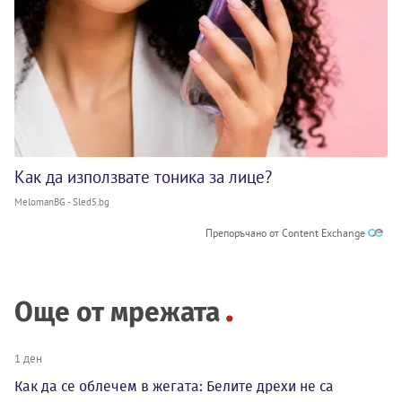
Как да използвате тоника за лице?
MelomanBG - Sled5.bg
Препоръчано от Content Exchange
Още от мрежата
1 ден
Как да се облечем в жегата: Белите дрехи не са