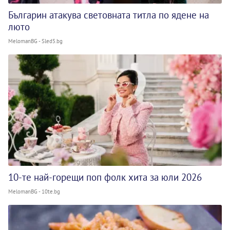
Българин атакува световната титла по ядене на
люто
MelomanBG - Sled5.bg
10-те най-горещи поп фолк хита за юли 2026
MelomanBG - 10te.bg