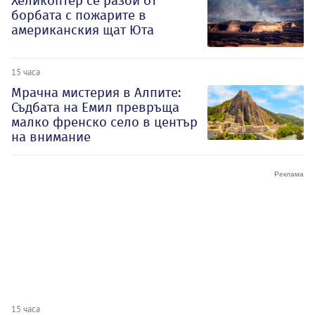
Хеликоптер се разби от
борбата с пожарите в
американския щат Юта
15 часа
Мрачна мистерия в Алпите:
Съдбата на Емил превръща
малко френско село в център
на внимание
15 часа