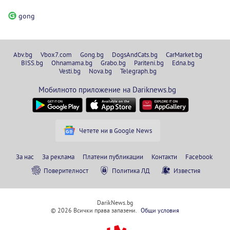
gong
Abv.bg
Vbox7.com
Gong.bg
DogsAndCats.bg
CarMarket.bg
BISS.bg
Ohnamama.bg
Grabo.bg
Pariteni.bg
Edna.bg
Vesti.bg
Nova.bg
Telegraph.bg
Мобилното приложение на Dariknews.bg
Четете ни в Google News
За нас
За реклама
Платени публикации
Контакти
Facebook
Поверителност
Политика ЛД
Известия
DarikNews.bg
© 2026 Всички права запазени.
Общи условия