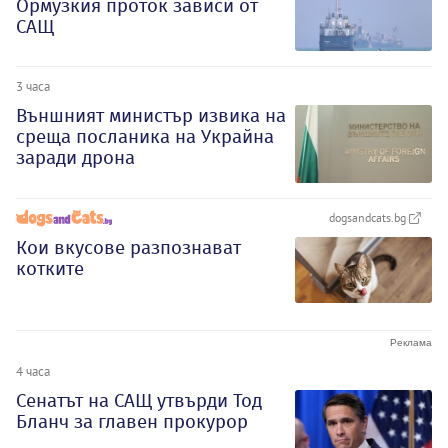
Ормузкия проток зависи от
САЩ
3 часа
Външният министър извика на
среща посланика на Украйна
заради дрона
dogsandcats.bg
Кои вкусове разпознават
котките
4 часа
Сенатът на САЩ утвърди Тод
Бланч за главен прокурор