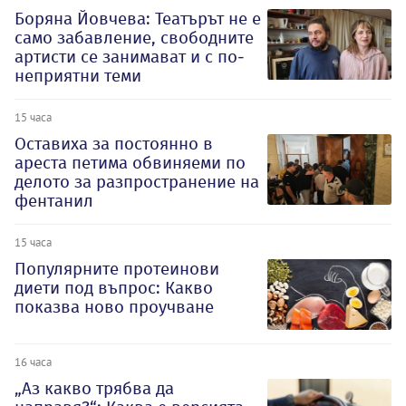
Боряна Йовчева: Театърът не е
само забавление, свободните
артисти се занимават и с по-
неприятни теми
15 часа
Оставиха за постоянно в
ареста петима обвиняеми по
делото за разпространение на
фентанил
15 часа
Популярните протеинови
диети под въпрос: Какво
показва ново проучване
16 часа
„Аз какво трябва да