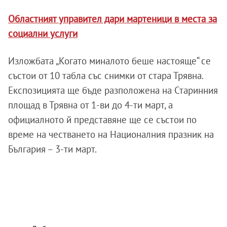
Областният управител дари мартеници в места за
социални услуги
Изложбата „Когато миналото беше настояще“ се
състои от 10 табла със снимки от стара Трявна.
Експозицията ще бъде разположена на Старинния
площад в Трявна от 1-ви до 4-ти март, а
официалното й представяне ще се състои по
време на честването на Националния празник на
България – 3-ти март.