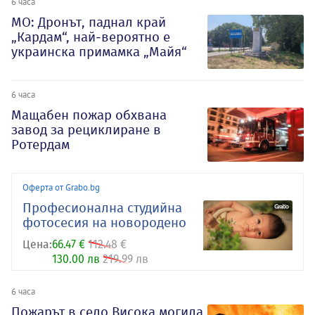
6 часа
МО: Дронът, паднал край
„Кардам“, най-вероятно е
украинска примамка „Майя“
6 часа
Мащабен пожар обхвана
завод за рециклиране в
Ротердам
Оферта от Grabo.bg
Професионална студийна
фотосесия на новородено
Цена:
66.47 €
112.48 €
130.00 лв
219.99 лв
6 часа
Пожарът в село Висока могила