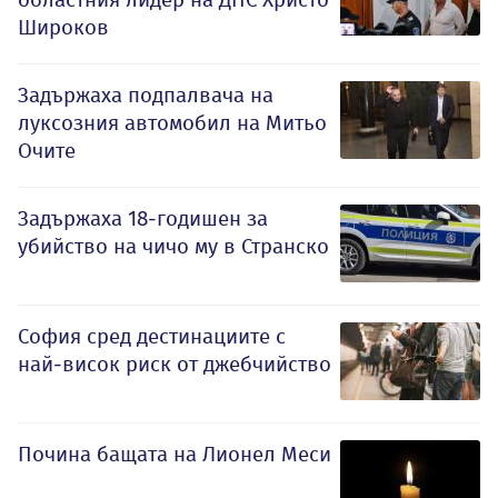
Широков
Задържаха подпалвача на
луксозния автомобил на Митьо
Очите
Задържаха 18-годишен за
убийство на чичо му в Странско
София сред дестинациите с
най-висок риск от джебчийство
Почина бащата на Лионел Меси