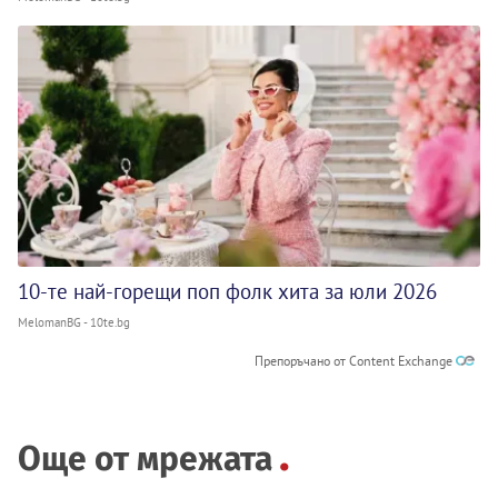
10-те най-горещи поп фолк хита за юли 2026
MelomanBG - 10te.bg
Препоръчано от Content Exchange
Още от мрежата