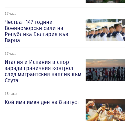
17 часа
Честват 147 години
Военноморски сили на
Република България във
Варна
17 часа
Италия и Испания в спор
заради граничния контрол
след мигрантския наплив към
Сеута
18 часа
Кой има имен ден на 8 август