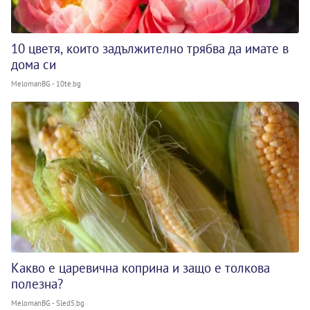
10 цветя, които задължително трябва да имате в
дома си
MelomanBG - 10te.bg
Какво е царевична коприна и защо е толкова
полезна?
MelomanBG - Sled5.bg