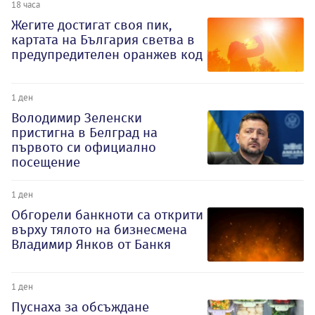
18 часа
Жегите достигат своя пик,
картата на България светва в
предупредителен оранжев код
1 ден
Володимир Зеленски
пристигна в Белград на
първото си официално
посещение
1 ден
Обгорели банкноти са открити
върху тялото на бизнесмена
Владимир Янков от Банкя
1 ден
Пуснаха за обсъждане