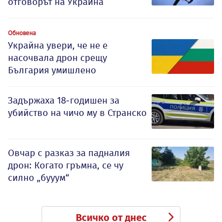
отговорът на Украйна
Обновена
Украйна увери, че не е
насочвала дрон срещу
България умишлено
Задържаха 18-годишен за
убийство на чичо му в Странско
Овчар с разказ за падналия
дрон: Когато гръмна, се чу
силно „бууум“
Всичко от днес