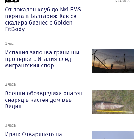
biss.bg
От локален клуб до №1 EMS
верига в България: Как се
скалира бизнес с Golden
FitBody
1 час
Испания започва гранични
проверки с Италия след
мигрантския спор
2 часа
Военни обезвредиха опасен
снаряд в частен дом във
Видин
3 часа
Иран: Отварянето на