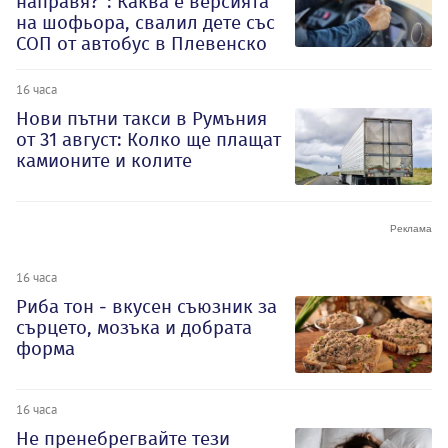
направя?“: Каква е версията
на шофьора, свалил дете със
СОП от автобус в Плевенско
16 часа
Нови пътни такси в Румъния
от 31 август: Колко ще плащат
камионите и колите
16 часа
Риба тон - вкусен съюзник за
сърцето, мозъка и добрата
форма
16 часа
Не пренебрегвайте тези