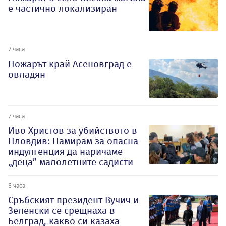
е частично локализиран
7 часа
Пожарът край Асеновград е
овладян
7 часа
Иво Христов за убийството в
Пловдив: Намирам за опасна
индулгенция да наричаме
„деца” малолетните садисти
8 часа
Сръбският президент Вучич и
Зеленски се срещнаха в
Белград, какво си казаха