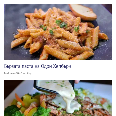
Бързата паста на Одри Хепбърн
MelomanBG - Sled5.bg