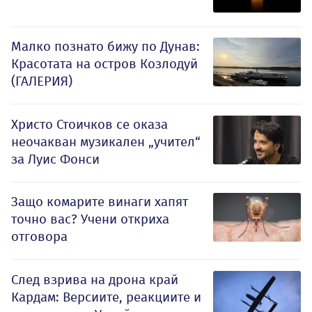
Малко познато бижу по Дунав:
Красотата на остров Козлодуй
(ГАЛЕРИЯ)
Христо Стоичков се оказа
неочакван музикален „учител“
за Луис Фонси
Защо комарите винаги хапят
точно вас? Учени откриха
отговора
След взрива на дрона край
Кардам: Версиите, реакциите и