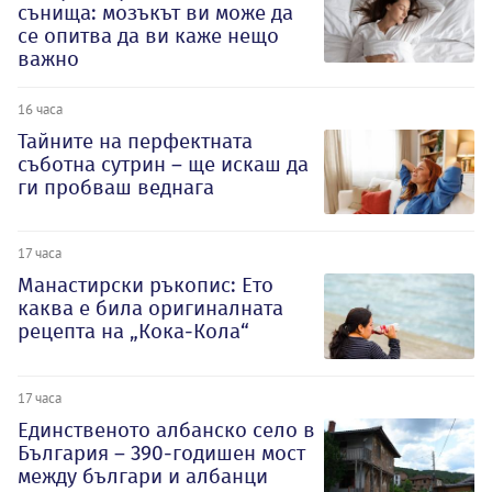
сънища: мозъкът ви може да
се опитва да ви каже нещо
важно
16 часа
Тайните на перфектната
съботна сутрин – ще искаш да
ги пробваш веднага
17 часа
Манастирски ръкопис: Ето
каква е била оригиналната
рецепта на „Кока-Кола“
17 часа
Единственото албанско село в
България – 390-годишен мост
между българи и албанци