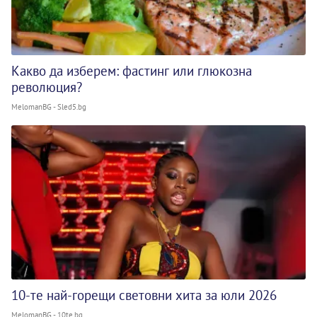
Какво да изберем: фастинг или глюкозна
революция?
MelomanBG - Sled5.bg
10-те най-горещи световни хита за юли 2026
MelomanBG - 10te.bg