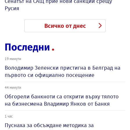
Сенатът на САЩ прие нови санкции срещу
Русия
Всичко от днес
Последни
19 минути
Володимир Зеленски пристигна в Белград на
първото си официално посещение
44 минути
Обгорели банкноти са открити върху тялото
на бизнесмена Владимир Янков от Банкя
1 час
Пуснаха за обсъждане методика за