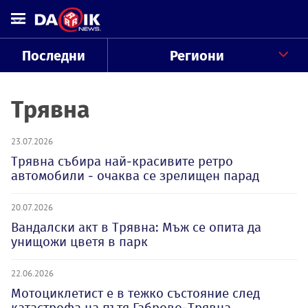
Последни
Региони
Трявна
23.07.2026
Трявна събира най-красивите ретро
автомобили - очаква се зрелищен парад
20.07.2026
Вандалски акт в Трявна: Мъж се опита да
унищожи цветя в парк
22.06.2026
Мотоциклетист е в тежко състояние след
катастрофа на пътя Габрово-Трявна