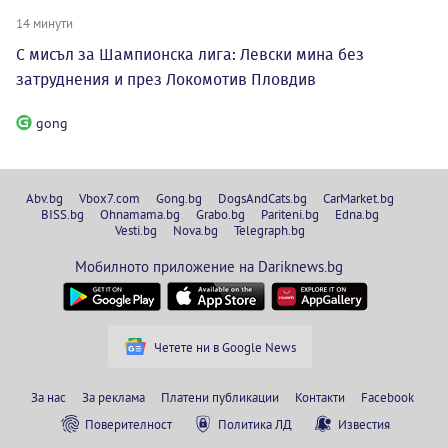
14 минути
С мисъл за Шампионска лига: Левски мина без
затруднения и през Локомотив Пловдив
gong
Abv.bg
Vbox7.com
Gong.bg
DogsAndCats.bg
CarMarket.bg
BISS.bg
Ohnamama.bg
Grabo.bg
Pariteni.bg
Edna.bg
Vesti.bg
Nova.bg
Telegraph.bg
Мобилното приложение на Dariknews.bg
Четете ни в Google News
За нас
За реклама
Платени публикации
Контакти
Facebook
Поверителност
Политика ЛД
Известия