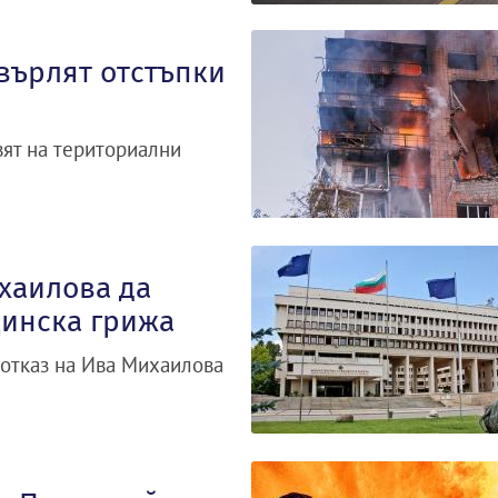
върлят отстъпки
вят на териториални
хаилова да
цинска грижа
 отказ на Ива Михаилова