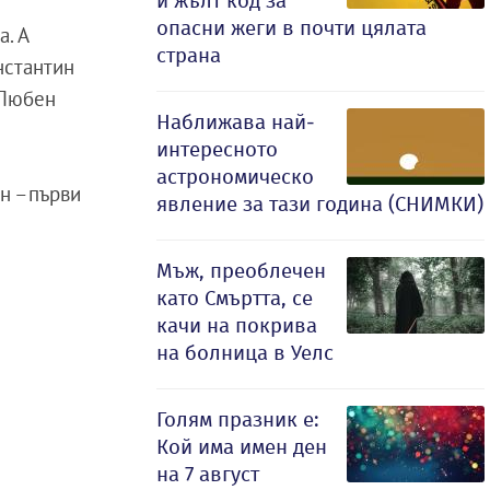
и жълт код за
опасни жеги в почти цялата
а. А
страна
онстантин
„Любен
Наближава най-
интересното
астрономическо
ен –първи
явление за тази година (СНИМКИ)
Мъж, преоблечен
като Смъртта, се
качи на покрива
на болница в Уелс
Голям празник е:
Кой има имен ден
на 7 август