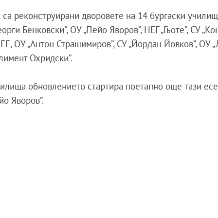
и са реконструирани дворовете на 14 бургаски училищ
орги Бенковски”, ОУ „Пейо Яворов”, НЕГ „Гьоте”, СУ „К
ЕЕ, ОУ „Антон Страшимиров”, СУ „Йордан Йовков”, ОУ 
Климент Охридски”.
чилища обновлението стартира поетапно още тази ес
йо Яворов”.