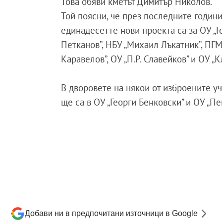
Това обяви кметът Димитър Николов.
Той поясни, че през последните годин
единадесетте нови проекта са за ОУ „Ге
Петканов”, НБУ „Михаил Лъкатник”, ПГМ
Каравелов”, ОУ „П.Р. Славейков” и ОУ „
В дворовете на някои от изброените у
ще са в ОУ „Георги Бенковски” и ОУ „Пе
Добави ни в предпочитани източници в Google