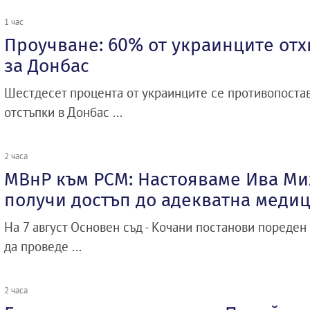
1 час
Проучване: 60% от украинците отх
за Донбас
Шестдесет процента от украинците се противопоста
отстъпки в Донбас ...
2 часа
МВнР към РСМ: Настояваме Ива Ми
получи достъп до адекватна меди
На 7 август Основен съд - Кочани постанови пореден
да проведе ...
2 часа