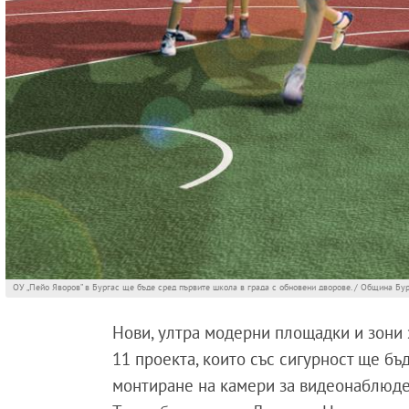
ОУ „Пейо Яворов” в Бургас ще бъде сред първите школа в града с обновени дворове. / Община Бу
Нови, ултра модерни площадки и зони з
11 проекта, които със сигурност ще бъ
монтиране на камери за видеонаблюден