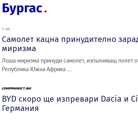
Бургас
1 час
Самолет кацна принудително зара
миризма
Лоша миризма принуди самолет, изпълняващ полет о
Република Южна Африка ...
BYD скоро ще изпревари Dacia и Ci
Германия