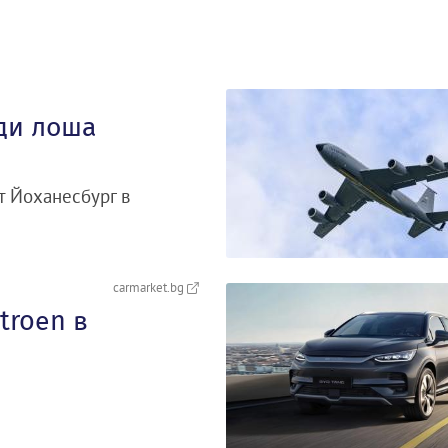
ди лоша
т Йоханесбург в
carmarket.bg
troеn в