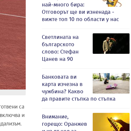
най-много бира:
Отговорът ще ви изненада -
вижте топ 10 по области у нас
Светлината на
българското
слово: Стефан
Цанев на 90
Банковата ви
карта изчезна в
чужбина? Какво
да правите стъпка по стъпка
готвени са
 включва и
Внимание,
ндализъм.
горещо: Оранжев