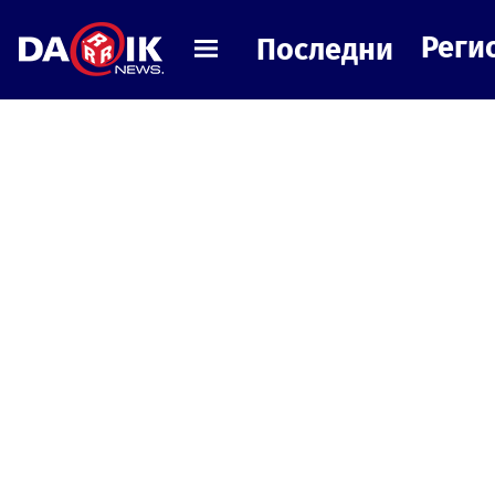
Реги
Последни