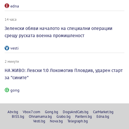
edna
14 часа
Зеленски обяви началото на специални операции
срещу руската военна промишленост
vesti
2 минути
НА ЖИВО: Левски 1:0 Локомотив Пловдив, ударен старт
за "сините"
gong
Abv.bg
Vbox7.com
Gong.bg
DogsAndCats.bg
CarMarket.bg
BISS.bg
Ohnamama.bg
Grabo.bg
Pariteni.bg
Edna.bg
Vesti.bg
Nova.bg
Telegraph.bg