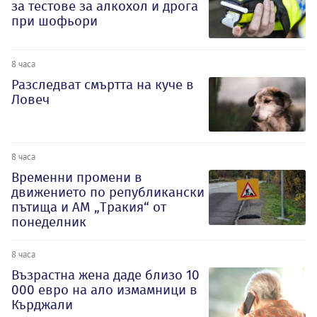
за тестове за алкохол и дрога
при шофьори
8 часа
Разследват смъртта на куче в
Ловеч
8 часа
Временни промени в
движението по републикански
пътища и АМ „Тракия“ от
понеделник
8 часа
Възрастна жена даде близо 10
000 евро на ало измамници в
Кърджали