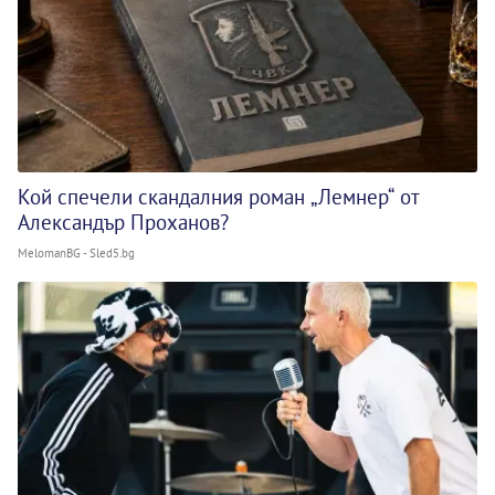
Кой спечели скандалния роман „Лемнер“ от
Александър Проханов?
MelomanBG - Sled5.bg