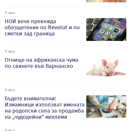
9 часа
НОИ вече превежда
обезщетения по Revolut и по
сметки зад граница
9 часа
Огнище на африканска чума
по свинете във Варнанско
9 часа
Бъдете внимателни:
Измамници използват имената
на родопски села за продажба
на „чудодейни“ мехлеми
9 часа