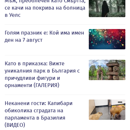
Мъж, преоблечен като Смъртта,
се качи на покрива на болница
в Уелс
Голям празник е: Кой има имен
ден на 7 август
Като в приказка: Вижте
уникалния парк в България с
причудливи фигури и
орнаменти (ГАЛЕРИЯ)
Неканени гости: Капибари
обиколиха сградата на
парламента в Бразилия
(ВИДЕО)