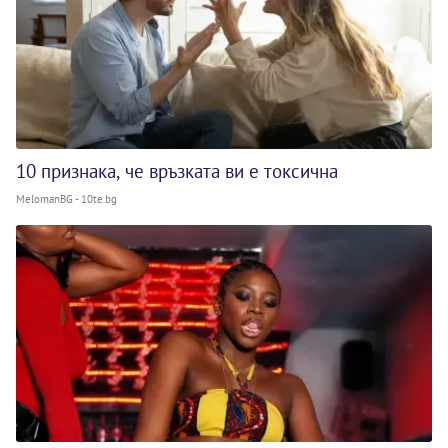
10 признака, че връзката ви е токсична
MelomanBG - 10te.bg