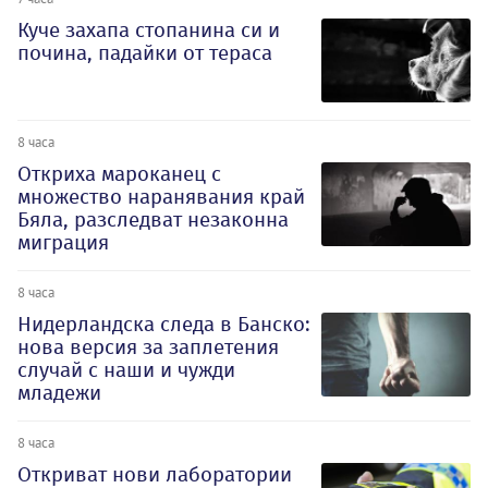
Куче захапа стопанина си и
почина, падайки от тераса
8 часа
Откриха мароканец с
множество наранявания край
Бяла, разследват незаконна
миграция
8 часа
Нидерландска следа в Банско:
нова версия за заплетения
случай с наши и чужди
младежи
8 часа
Откриват нови лаборатории