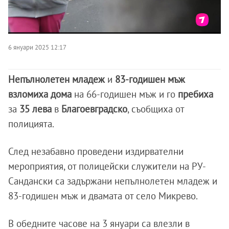
6 януари 2025 12:17
Непълнолетен младеж
и
83-годишен мъж
взломиха дома
на 66-годишен мъж и го
пребиха
за
35 лева
в
Благоевградско
, съобщиха от
полицията.
След незабавно проведени издирвателни
мероприятия, от полицейски служители на РУ-
Сандански са задържани непълнолетен младеж и
83-годишен мъж и двамата от село Микрево.
В обедните часове на 3 януари са влезли в