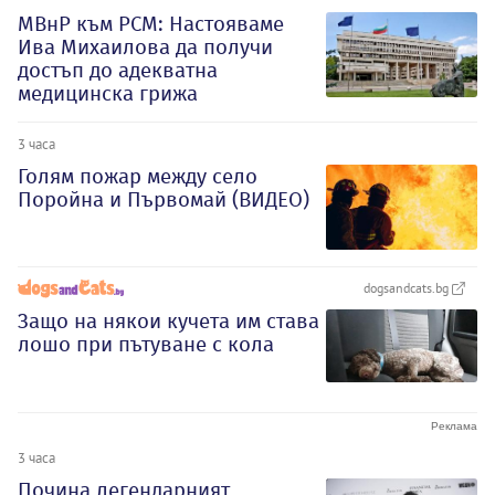
МВнР към РСМ: Настояваме
Ива Михаилова да получи
достъп до адекватна
медицинска грижа
3 часа
Голям пожар между село
Поройна и Първомай (ВИДЕО)
dogsandcats.bg
Защо на някои кучета им става
лошо при пътуване с кола
3 часа
Почина легендарният