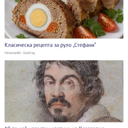
Класическа рецепта за руло „Стефани“
MelomanBG - Sled5.bg