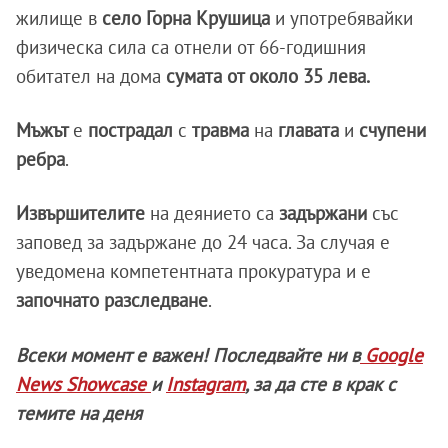
жилище в
село Горна Крушица
и употребявайки
физическа сила са отнели от 66-годишния
обитател на дома
сумата от около 35 лева.
Мъжът
е
пострадал
с
травма
на
главата
и
счупени
ребра
.
Извършителите
на деянието са
задържани
със
заповед за задържане до 24 часа. За случая е
уведомена компетентната прокуратура и е
започнато разследване
.
Всеки момент е важен! Последвайте ни в
Google
News Showcase
и
Instagram
, за да сте в крак с
темите на деня