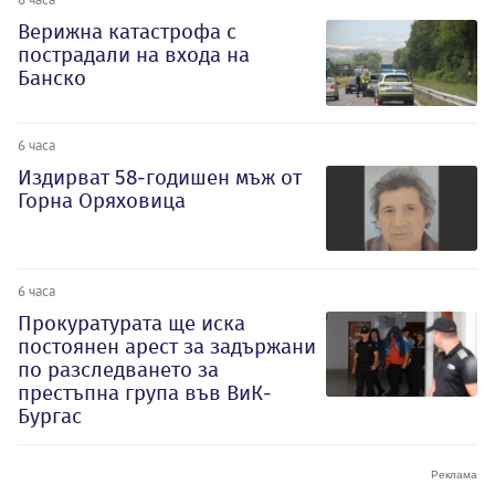
Верижна катастрофа с
пострадали на входа на
Банско
6 часа
Издирват 58-годишен мъж от
Горна Оряховица
6 часа
Прокуратурата ще иска
постоянен арест за задържани
по разследването за
престъпна група във ВиК-
Бургас