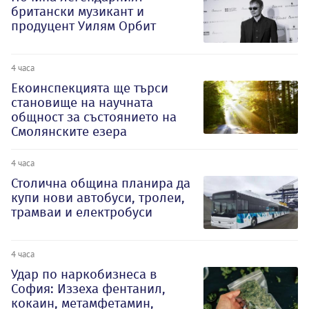
британски музикант и
продуцент Уилям Орбит
4 часа
Екоинспекцията ще търси
становище на научната
общност за състоянието на
Смолянските езера
4 часа
Столична община планира да
купи нови автобуси, тролеи,
трамваи и електробуси
4 часа
Удар по наркобизнеса в
София: Иззеха фентанил,
кокаин, метамфетамин,