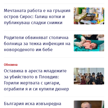
Мечтаната работа е на гръцкия
остров Сирос: Галиш котки и
публикуваш сладки снимки
Родители обвиняват столична
болница за тежка инфекция на
новороденото им бебе
Обновена
Оставиха в ареста младежите
за убийството в Пловдив:
Горили жертвата с цигари,
ограбили я и си купили дюнер
България иска извънредна