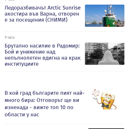
Ледоразбивачът Arctic Sunrise
акостира във Варна, отворен
е за посещения (СНИМИ)
9 часа
Брутално насилие в Радомир:
Бой и унижение над
непълнолетен вдигна на крак
институциите
В кой град българите пият най-
много бира: Отговорът ще ви
изненада - вижте топ 10 по
области у нас