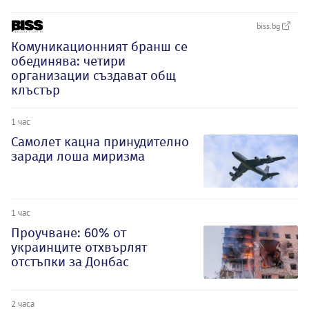
biss.bg
Комуникационният бранш се
обединява: четири
организации създават общ
клъстър
1 час
Самолет кацна принудително
заради лоша миризма
1 час
Проучване: 60% от
украинците отхвърлят
отстъпки за Донбас
2 часа