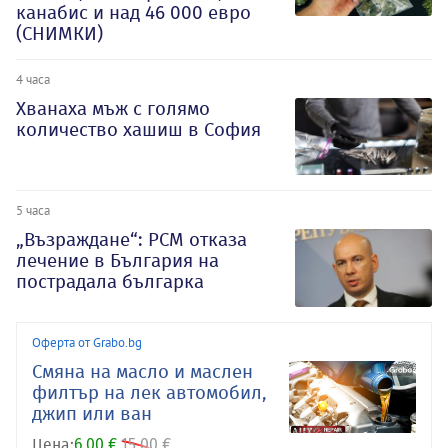
канабис и над 46 000 евро
(СНИМКИ)
4 часа
Хванаха мъж с голямо
количество хашиш в София
5 часа
„Възраждане“: РСМ отказа
лечение в България на
пострадала българка
Оферта от Grabo.bg
Смяна на масло и маслен
филтър на лек автомобил,
джип или ван
Цена:
6.00 €
15.00 €