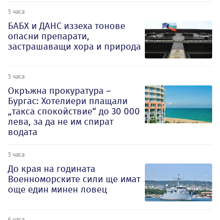
5 часа
БАБХ и ДАНС иззеха тонове
опасни препарати,
застрашаващи хора и природа
5 часа
Окръжна прокуратура –
Бургас: Хотелиери плащали
„такса спокойствие“ до 30 000
лева, за да не им спират
водата
5 часа
До края на годината
Военноморските сили ще имат
още един минен ловец
6 часа