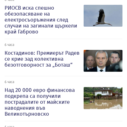
РИОСВ иска спешно
обезопасяване на
електросъоръжения след
случаи на загинали щъркели
край Габрово
6 часа
Костадинов: Премиерът Радев
се крие зад колективна
безотговорност за „Боташ“
6 часа
Над 20 000 евро финансова
подкрепа са получили
пострадалите от майските
наводнения във
Великотърновско
6 часа