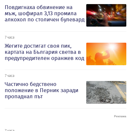
Повдигнаха обвинение на
мъж, шофирал 3,13 промила
алкохол по столичен булевард
7 часа
Жегите достигат своя пик,
картата на България светва в
предупредителен оранжев код
7 часа
Частично бедствено
положение в Перник заради
пропаднал път
7 часа