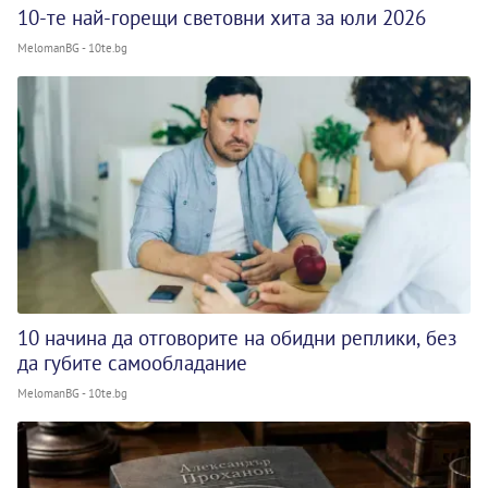
10-те най-горещи световни хита за юли 2026
MelomanBG - 10te.bg
10 начина да отговорите на обидни реплики, без
да губите самообладание
MelomanBG - 10te.bg