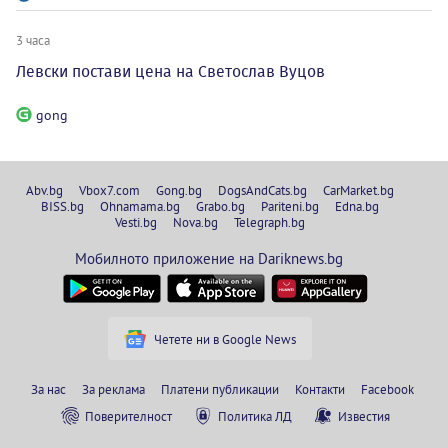
3 часа
Левски постави цена на Светослав Вуцов
gong
Abv.bg
Vbox7.com
Gong.bg
DogsAndCats.bg
CarMarket.bg
BISS.bg
Ohnamama.bg
Grabo.bg
Pariteni.bg
Edna.bg
Vesti.bg
Nova.bg
Telegraph.bg
Мобилното приложение на Dariknews.bg
Четете ни в Google News
За нас
За реклама
Платени публикации
Контакти
Facebook
Поверителност
Политика ЛД
Известия