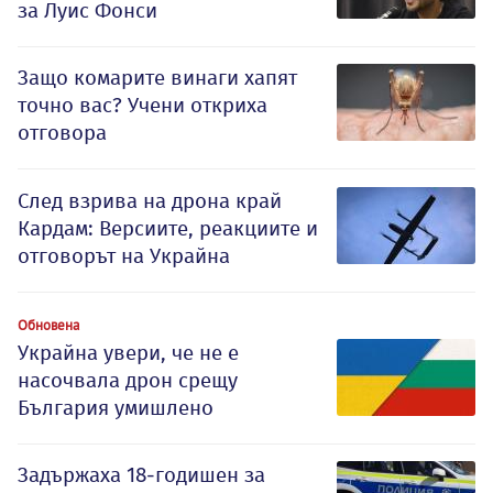
за Луис Фонси
Защо комарите винаги хапят
точно вас? Учени откриха
отговора
След взрива на дрона край
Кардам: Версиите, реакциите и
отговорът на Украйна
Обновена
Украйна увери, че не е
насочвала дрон срещу
България умишлено
Задържаха 18-годишен за