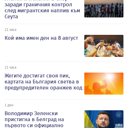
заради граничния контрол
след мигрантския наплив към
Сеута
21 часа
Кой има имен ден на 8 август
21 часа
Жегите достигат своя пик,
картата на България светва в
предупредителен оранжев код
1 ден
Володимир Зеленски
пристигна в Белград на
първото си официално