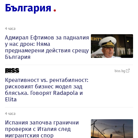
България
4 часа
Адмирал Ефтимов за падналия
у нас дрон: Няма
преднамерени действия срещу
България
biss.bg
Креативност vs. рентабилност:
рисковият бизнес модел зад
блясъка. Говорят Radapola и
Elita
4 часа
Испания започва гранични
проверки с Италия след
мигрантския спор