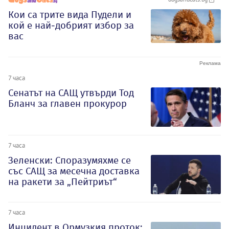
Кои са трите вида Пудели и
кой е най-добрият избор за
вас
7 часа
Сенатът на САЩ утвърди Тод
Бланч за главен прокурор
7 часа
Зеленски: Споразумяхме се
със САЩ за месечна доставка
на ракети за „Пейтриът“
7 часа
Инцидент в Ормузкия проток: