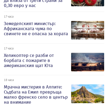
да влиза от трети страни за
0,30 евро у нас
17 часа
Земеделският министър:
Африканската чума по
свинете не е опасна за хората
17 часа
Хеликоптер се разби от
борбата с пожарите в
американския щат Юта
18 часа
Мрачна мистерия в Алпите:
Съдбата на Емил превръща
малко френско село в център
на внимание