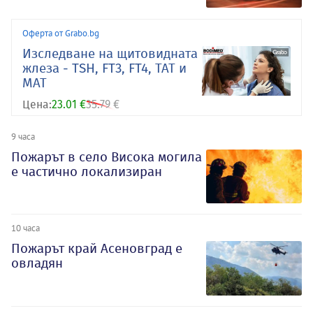
Оферта от Grabo.bg
Изследване на щитовидната
жлеза - TSH, FT3, FT4, ТАТ и
МАТ
Цена:
23.01 €
35.79 €
9 часа
Пожарът в село Висока могила
е частично локализиран
10 часа
Пожарът край Асеновград е
овладян