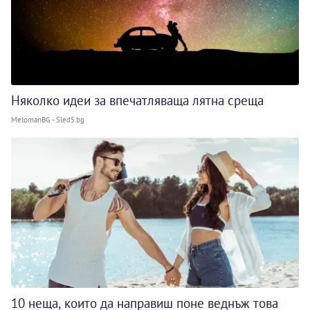
Няколко идеи за впечатляваща лятна среща
MelomanBG - Sled5.bg
10 неща, които да направиш поне веднъж това