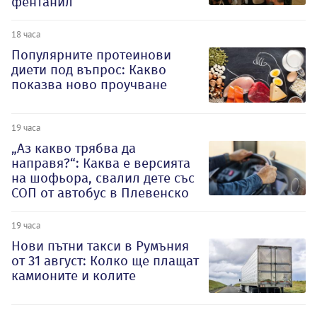
фентанил
18 часа
Популярните протеинови
диети под въпрос: Какво
показва ново проучване
19 часа
„Аз какво трябва да
направя?“: Каква е версията
на шофьора, свалил дете със
СОП от автобус в Плевенско
19 часа
Нови пътни такси в Румъния
от 31 август: Колко ще плащат
камионите и колите