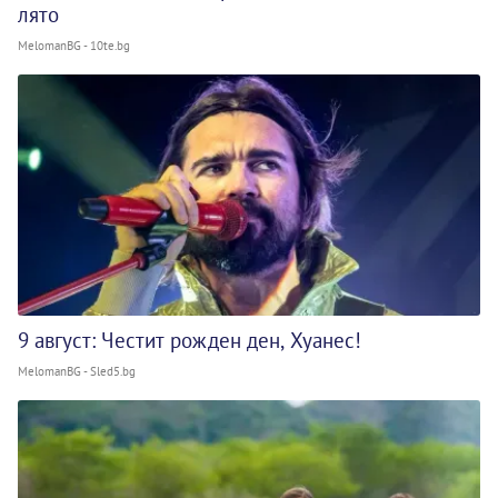
лято
MelomanBG - 10te.bg
9 август: Честит рожден ден, Хуанес!
MelomanBG - Sled5.bg