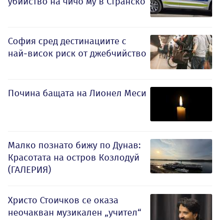
убийство на чичо му в Странско
София сред дестинациите с
най-висок риск от джебчийство
Почина бащата на Лионел Меси
Малко познато бижу по Дунав:
Красотата на остров Козлодуй
(ГАЛЕРИЯ)
Христо Стоичков се оказа
неочакван музикален „учител“