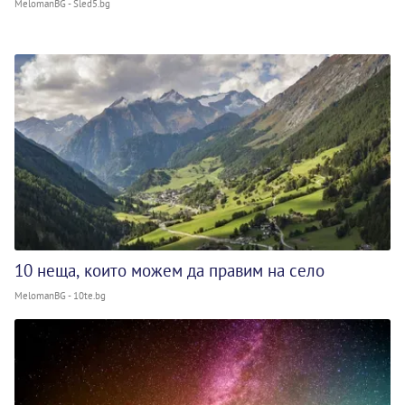
MelomanBG - Sled5.bg
10 неща, които можем да правим на село
MelomanBG - 10te.bg