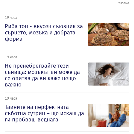
19 часа
Риба тон - вкусен съюзник за
сърцето, мозъка и добрата
форма
19 часа
Не пренебрегвайте тези
сънища: мозъкът ви може да
се опитва да ви каже нещо
важно
19 часа
Тайните на перфектната
съботна сутрин – ще искаш да
ги пробваш веднага