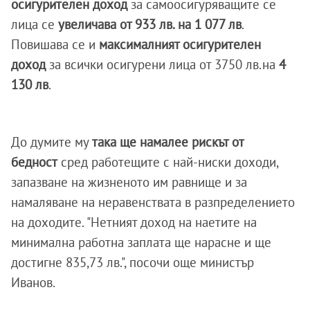
осигурителен доход
за самоосигуряващите се
лица се
увеличава от 933 лв. на 1 077 лв
.
Повишава се и
максималният осигурителен
доход
за всички осигурени лица от 3750 лв.на
4
130 лв
.
До думите му
така ще намалее рискът от
бедност
сред работещите с най-ниски доходи,
запазване на жизненото им равнище и за
намаляване на неравенствата в разпределението
на доходите. "Нетният доход на наетите на
минимална работна заплата ще нарасне и ще
достигне 835,73 лв.", посочи още министър
Иванов.