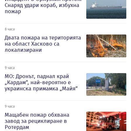
Снаряд удари кораб, избухна
пожар
8 часа
Двата пожара на територията
на област Хасково са
локализирани
9 часа
МО: Дронът, паднал край
„Кардам“, най-вероятно е
украинска примамка „Майя“
9 часа
Мащабен пожар обхвана
завод за рециклиране в
Ротердам