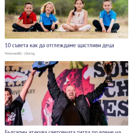
10 съвета как да отглеждаме щастливи деца
MelomanBG - 10te.bg
Българин атакува световната титла по ядене на