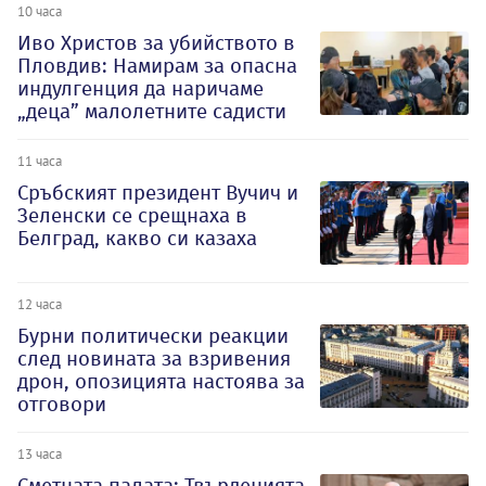
10 часа
Иво Христов за убийството в
Пловдив: Намирам за опасна
индулгенция да наричаме
„деца” малолетните садисти
11 часа
Сръбският президент Вучич и
Зеленски се срещнаха в
Белград, какво си казаха
12 часа
Бурни политически реакции
след новината за взривения
дрон, опозицията настоява за
отговори
13 часа
Сметната палата: Твърденията