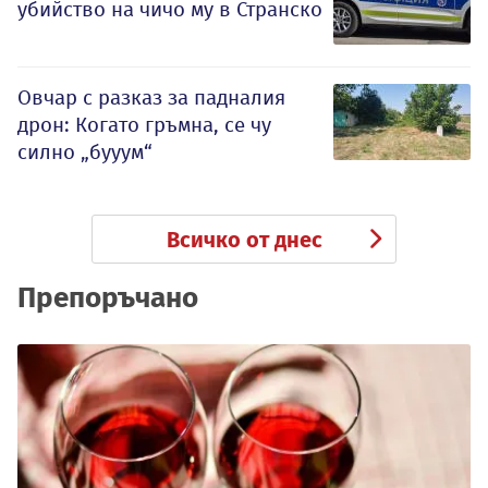
убийство на чичо му в Странско
Овчар с разказ за падналия
дрон: Когато гръмна, се чу
силно „бууум“
Всичко от днес
Препоръчано