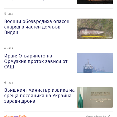
5 часа
Военни обезвредиха опасен
снаряд в частен дом във
Видин
6 часа
Иран: Отварянето на
Ормузкия проток зависи от
САЩ
6 часа
Външният министър извика на
среща посланика на Украйна
заради дрона
dogsandcats.bg