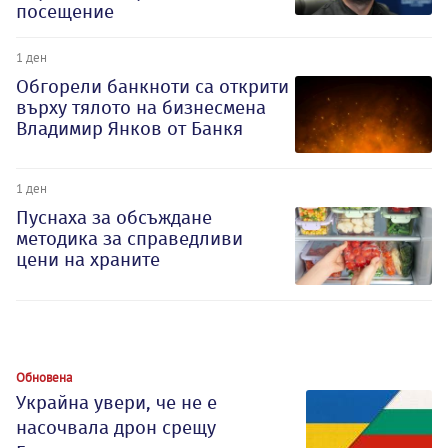
посещение
1 ден
Обгорели банкноти са открити
върху тялото на бизнесмена
Владимир Янков от Банкя
1 ден
Пуснаха за обсъждане
методика за справедливи
цени на храните
Обновена
Украйна увери, че не е
насочвала дрон срещу