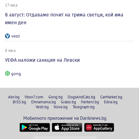
17 часа
8 август: Отдаваме почит на трима светци, кой има
имен ден
vesti
8 часа
УЕФА наложи санкция на Левски
gong
Abv.bg
Vbox7.com
Gong.bg
DogsAndCats.bg
CarMarket.bg
BISS.bg
Ohnamama.bg
Grabo.bg
Pariteni.bg
Edna.bg
Vesti.bg
Nova.bg
Telegraph.bg
Мобилното приложение на Dariknews.bg