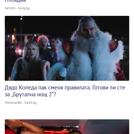
NetInfo - Gong.bg
Дядо Коледа пак сменя правилата. Готови ли сте
за „Брутална нощ 2“?
MelomanBG - Sled5.bg