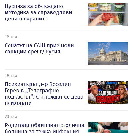
Пуснаха за обсъждане
методика за справедливи
цени на храните
19 часа
Сенатът на САЩ прие нови
санкции срещу Русия
19 часа
Психиатърът д-р Веселин
Герев в „Телеграфно
подкастът“: Отглеждат се деца
психопати
20 часа
Родители обвиняват столична
болница за тежка инфекция