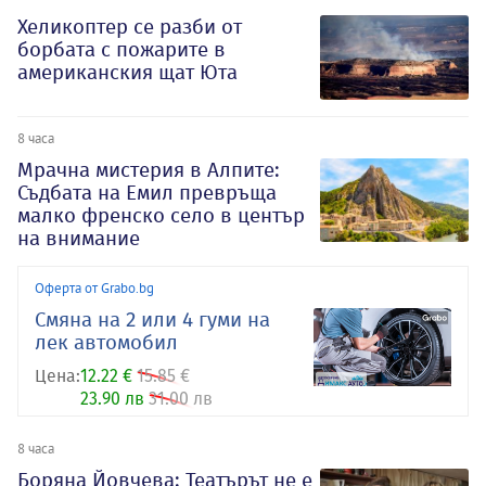
Хеликоптер се разби от
борбата с пожарите в
американския щат Юта
8 часа
Мрачна мистерия в Алпите:
Съдбата на Емил превръща
малко френско село в център
на внимание
Оферта от Grabo.bg
Смяна на 2 или 4 гуми на
лек автомобил
Цена:
12.22 €
15.85 €
23.90 лв
31.00 лв
8 часа
Боряна Йовчева: Театърът не е