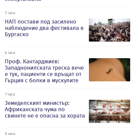
5 часа
НАП постави под засилено
наблюдение два фестивала в
Бургаско
6 часа
Проф. Кантарджиев:
Западнонилската треска вече
е тук, пациенти се връщат от
Гърция с болки в мускулите
7 часа
Земеделският министър:
Африканската чума по
свинете не е опасна за хората
8 часа