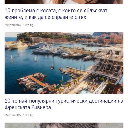
10 проблема с косата, с които се сблъскват
жените, и как да се справите с тях
MelomanBG - 10te.bg
10-те най-популярни туристически дестинации на
Френската Ривиера
MelomanBG - 10te.bg