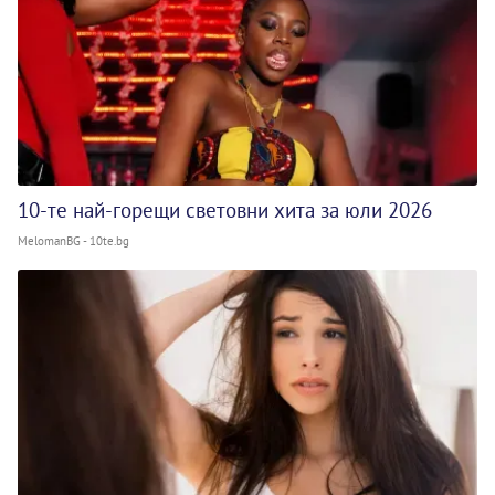
10-те най-горещи световни хита за юли 2026
MelomanBG - 10te.bg