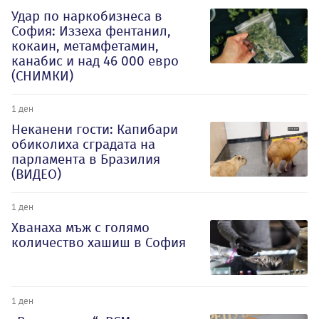
Удар по наркобизнеса в
София: Иззеха фентанил,
кокаин, метамфетамин,
канабис и над 46 000 евро
(СНИМКИ)
1 ден
Неканени гости: Капибари
обиколиха сградата на
парламента в Бразилия
(ВИДЕО)
1 ден
Хванаха мъж с голямо
количество хашиш в София
1 ден