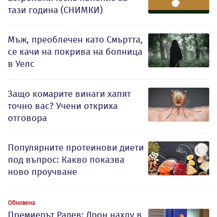
тази година (СНИМКИ)
Мъж, преоблечен като Смъртта,
се качи на покрива на болница
в Уелс
Защо комарите винаги хапят
точно вас? Учени откриха
отговора
Популярните протеинови диети
под въпрос: Какво показва
ново проучване
Обновена
Премиерът Радев: Дрон нахлу в