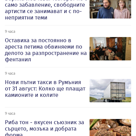
само забавление, свободните
артисти се занимават и с по-
неприятни теми
9 часа
Оставиха за постоянно в
ареста петима обвиняеми по
делото за разпространение на
фентанил
9 часа
Нови пътни такси в Румъния
от 31 август: Колко ще плащат
камионите и колите
9 часа
Риба тон - вкусен съюзник за
сърцето, мозъка и добрата
форма