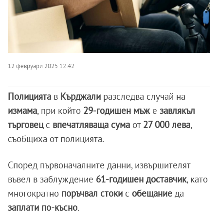
12 февруари 2025 12:42
Полицията
в
Кърджали
разследва случай на
измама
, при който
29-годишен мъж
е
завлякъл
търговец
с
впечатляваща сума
от
27 000 лева
,
съобщиха от полицията.
Според първоначалните данни, извършителят
въвел в заблуждение
61-годишен доставчик
, като
многократно
поръчвал стоки
с
обещание
да
заплати по-късно
.