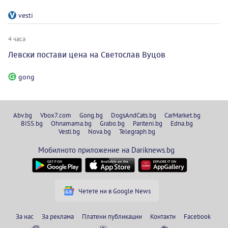
vesti
4 часа
Левски постави цена на Светослав Вуцов
gong
Abv.bg
Vbox7.com
Gong.bg
DogsAndCats.bg
CarMarket.bg
BISS.bg
Ohnamama.bg
Grabo.bg
Pariteni.bg
Edna.bg
Vesti.bg
Nova.bg
Telegraph.bg
Мобилното приложение на Dariknews.bg
Четете ни в Google News
За нас
За реклама
Платени публикации
Контакти
Facebook