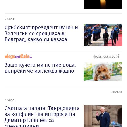
2 часа
Сръбският президент Вучич и
Зеленски се срещнаха в
Белград, какво си казаха
dogsandcats.bg
Защо кучето ми не пие вода,
въпреки че изглежда жадно
3 часа
Сметната палата: Твърденията
за конфликт на интереси на
Димитър Главчев са
спекулативни