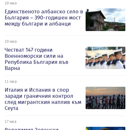
10 часа
Единственото албанско село в
България – 390-годишен мост
между българи и албанци
10 часа
Честват 147 години
Военноморски сили на
Република България във
Варна
11 часа
Италия и Испания в спор
заради граничния контрол
след мигрантския наплив към
Сеута
17 часа
Володимир Зеленски