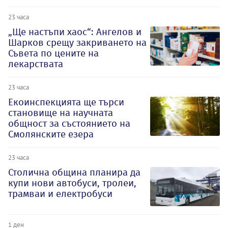
23 часа
„Ще настъпи хаос“: Ангелов и
Шарков срещу закриването на
Съвета по цените на
лекарствата
23 часа
Екоинспекцията ще търси
становище на научната
общност за състоянието на
Смолянските езера
23 часа
Столична община планира да
купи нови автобуси, тролеи,
трамваи и електробуси
1 ден