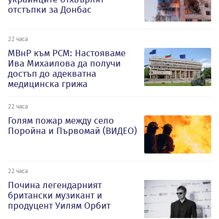
отстъпки за Донбас
22 часа
МВнР към РСМ: Настояваме
Ива Михаилова да получи
достъп до адекватна
медицинска грижа
22 часа
Голям пожар между село
Поройна и Първомай (ВИДЕО)
22 часа
Почина легендарният
британски музикант и
продуцент Уилям Орбит