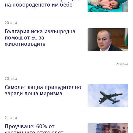
на новороденото им бебе
20 часа
България иска извънредна
помощ от ЕС за
животновъдите
20 часа
Самолет кацна принудително
заради лоша миризма
21 часа
Проучване: 60% от
украинците отхвърлят