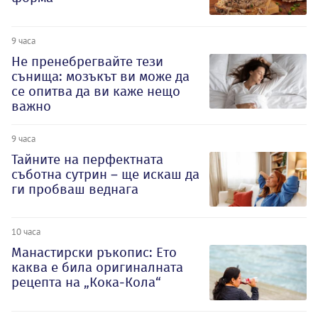
9 часа
Не пренебрегвайте тези
сънища: мозъкът ви може да
се опитва да ви каже нещо
важно
9 часа
Тайните на перфектната
съботна сутрин – ще искаш да
ги пробваш веднага
10 часа
Манастирски ръкопис: Ето
каква е била оригиналната
рецепта на „Кока-Кола“