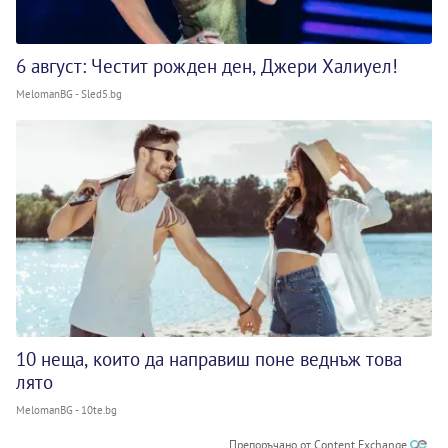
6 август: Честит рожден ден, Джери Халиуел!
MelomanBG - Sled5.bg
10 неща, които да направиш поне веднъж това
лято
MelomanBG - 10te.bg
Препоръчано от Content Exchange