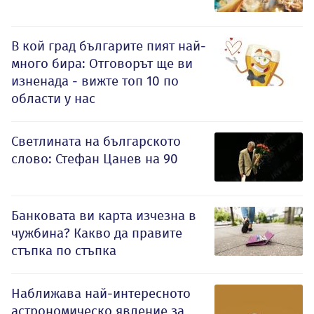
В кой град българите пият най-
много бира: Отговорът ще ви
изненада - вижте топ 10 по
области у нас
Светлината на българското
слово: Стефан Цанев на 90
Банковата ви карта изчезна в
чужбина? Какво да правите
стъпка по стъпка
Наближава най-интересното
астрономическо явление за