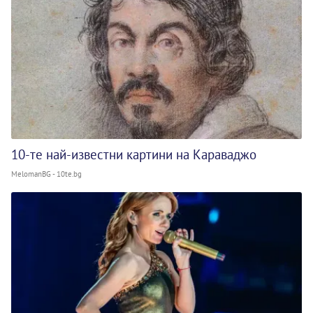
10-те най-известни картини на Караваджо
MelomanBG - 10te.bg