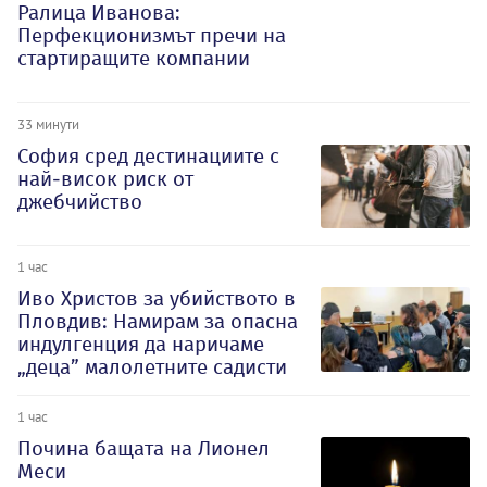
Ралица Иванова:
Перфекционизмът пречи на
стартиращите компании
33 минути
София сред дестинациите с
най-висок риск от
джебчийство
1 час
Иво Христов за убийството в
Пловдив: Намирам за опасна
индулгенция да наричаме
„деца” малолетните садисти
1 час
Почина бащата на Лионел
Меси