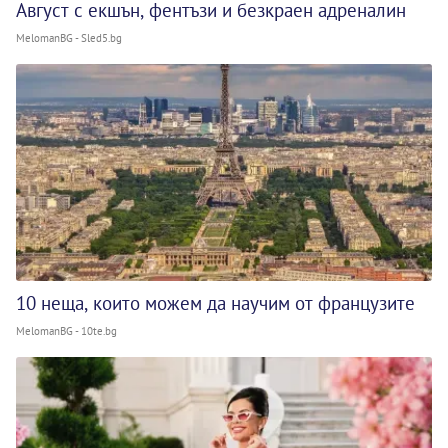
Август с екшън, фентъзи и безкраен адреналин
MelomanBG - Sled5.bg
10 неща, които можем да научим от французите
MelomanBG - 10te.bg