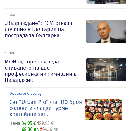
4 часа
„Възраждане“: РСМ отказа
лечение в България на
пострадала българка
5 часа
МОН ще преразгледа
сливането на две
професионални гимназии в
Пазарджик
Оферта от Grabo.bg
Сет "Urban Pro" със 110 броя
солени и сладки гурме
коктейлни хап..
Цена:
34.95 €
129.95 €
68.36 лв
254.16 лв