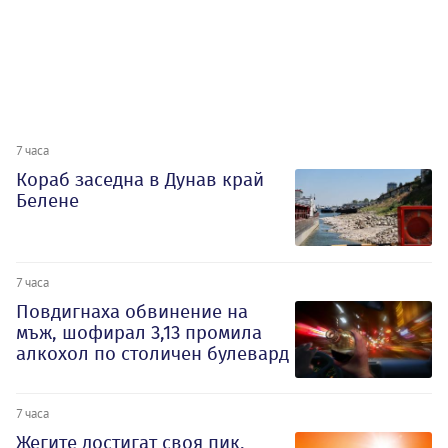
7 часа
Кораб заседна в Дунав край
Белене
7 часа
Повдигнаха обвинение на
мъж, шофирал 3,13 промила
алкохол по столичен булевард
7 часа
Жегите достигат своя пик,