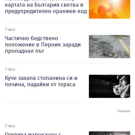
картата на България светва в
предупредителен оранжев код
7 часа
Частично бедствено
положение в Перник заради
пропаднал път
7 часа
Куче захапа стопанина си и
почина, падайки от тераса
7 часа
Откриха мароканец с