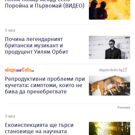
Поройна и Първомай (ВИДЕО)
3 часа
Почина легендарният
британски музикант и
продуцент Уилям Орбит
dogsandcats.bg
Репродуктивни проблеми при
кучетата: симптоми, които не
бива да пренебрегвате
3 часа
Екоинспекцията ще търси
становище на научната