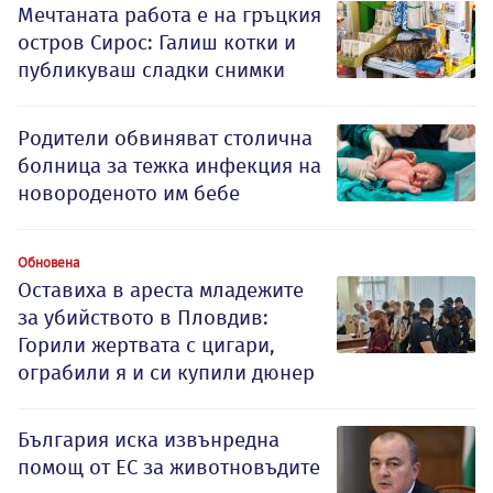
Мечтаната работа е на гръцкия
остров Сирос: Галиш котки и
публикуваш сладки снимки
Родители обвиняват столична
болница за тежка инфекция на
новороденото им бебе
Обновена
Оставиха в ареста младежите
за убийството в Пловдив:
Горили жертвата с цигари,
ограбили я и си купили дюнер
България иска извънредна
помощ от ЕС за животновъдите