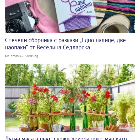
Спечели сборника с разкази „Едно налице, две
наопаки“ от Веселина Седларска
MelomanBG - Sled5.bg
Лятна маса в цвят: свежи декорации с мушкато