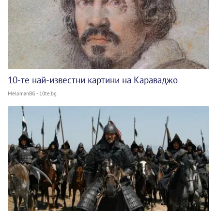
10-те най-известни картини на Караваджо
MelomanBG - 10te.bg