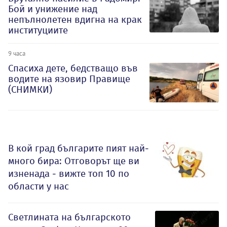
Бой и унижение над
непълнолетен вдигна на крак
институциите
9 часа
Спасиха дете, бедстващо във
водите на язовир Правище
(СНИМКИ)
В кой град българите пият най-
много бира: Отговорът ще ви
изненада - вижте топ 10 по
области у нас
Светлината на българското