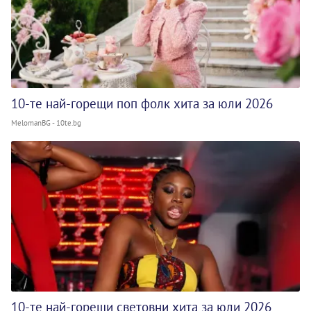
10-те най-горещи поп фолк хита за юли 2026
MelomanBG - 10te.bg
10-те най-горещи световни хита за юли 2026