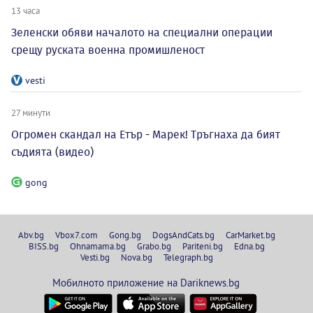
13 часа
Зеленски обяви началото на специални операции
срещу руската военна промишленост
vesti
27 минути
Огромен скандал на Етър - Марек! Тръгнаха да бият
съдията (видео)
gong
Abv.bg
Vbox7.com
Gong.bg
DogsAndCats.bg
CarMarket.bg
BISS.bg
Ohnamama.bg
Grabo.bg
Pariteni.bg
Edna.bg
Vesti.bg
Nova.bg
Telegraph.bg
Мобилното приложение на Dariknews.bg