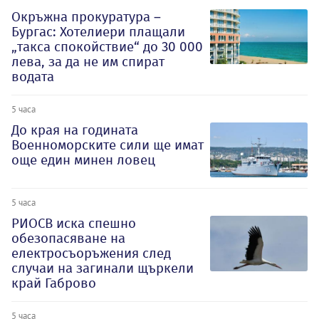
Окръжна прокуратура –
Бургас: Хотелиери плащали
„такса спокойствие“ до 30 000
лева, за да не им спират
водата
5 часа
До края на годината
Военноморските сили ще имат
още един минен ловец
5 часа
РИОСВ иска спешно
обезопасяване на
електросъоръжения след
случаи на загинали щъркели
край Габрово
5 часа