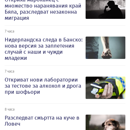
множество наранявания край
Бяла, разследват незаконна
миграция
7 часа
Нидерландска следа в Банско:
нова версия за заплетения
случай с наши и чужди
младежи
7 часа
Откриват нови лаборатории
за тестове за алкохол и дрога
при шофьори
8 часа
Разследват смъртта на куче в
Ловеч