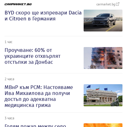
carmarket.bg
BYD скоро ще изпревари Dacia
и Citroеn в Германия
1 час
Проучване: 60% от
украинците отхвърлят
отстъпки за Донбас
2 часа
МВнР към РСМ: Настояваме
Ива Михаилова да получи
достъп до адекватна
медицинска грижа
3 часа
Голям пожар между село