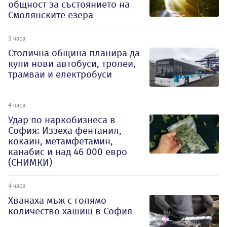
общност за състоянието на
Смолянските езера
3 часа
Столична община планира да
купи нови автобуси, тролеи,
трамваи и електробуси
4 часа
Удар по наркобизнеса в
София: Иззеха фентанил,
кокаин, метамфетамин,
канабис и над 46 000 евро
(СНИМКИ)
4 часа
Хванаха мъж с голямо
количество хашиш в София