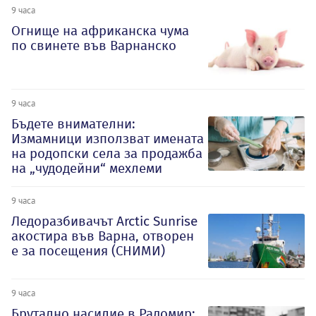
9 часа
Огнище на африканска чума
по свинете във Варнанско
9 часа
Бъдете внимателни:
Измамници използват имената
на родопски села за продажба
на „чудодейни“ мехлеми
9 часа
Ледоразбивачът Arctic Sunrise
акостира във Варна, отворен
е за посещения (СНИМИ)
9 часа
Брутално насилие в Радомир: