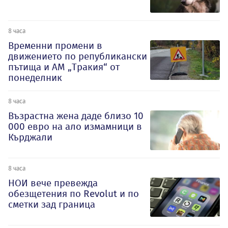
8 часа
Временни промени в
движението по републикански
пътища и АМ „Тракия“ от
понеделник
8 часа
Възрастна жена даде близо 10
000 евро на ало измамници в
Кърджали
8 часа
НОИ вече превежда
обезщетения по Revolut и по
сметки зад граница