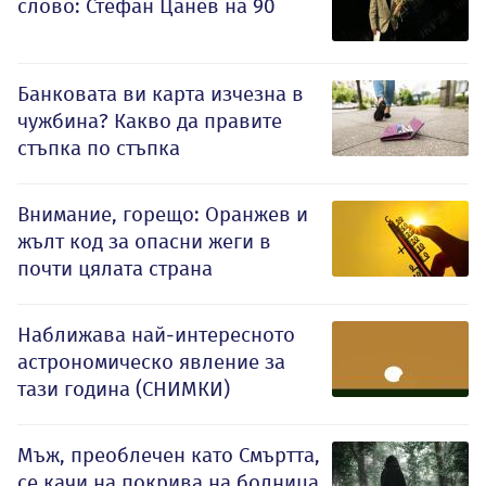
слово: Стефан Цанев на 90
Банковата ви карта изчезна в
чужбина? Какво да правите
стъпка по стъпка
Внимание, горещо: Оранжев и
жълт код за опасни жеги в
почти цялата страна
Наближава най-интересното
астрономическо явление за
тази година (СНИМКИ)
Мъж, преоблечен като Смъртта,
се качи на покрива на болница