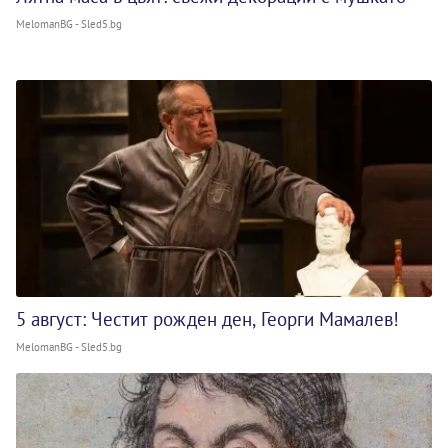
MelomanBG - Sled5.bg
5 август: Честит рожден ден, Георги Мамалев!
MelomanBG - Sled5.bg