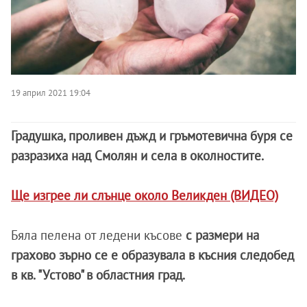
19 април 2021 19:04
Градушка, проливен дъжд и гръмотевична буря се
разразиха над Смолян и села в околностите.
Ще изгрее ли слънце около Великден (ВИДЕО)
Бяла пелена от ледени късове
с размери на
грахово зърно се е образувала в късния следобед
в кв. "Устово" в областния град.