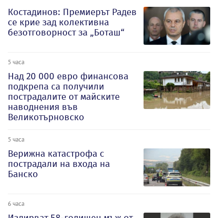
Костадинов: Премиерът Радев
се крие зад колективна
безотговорност за „Боташ“
5 часа
Над 20 000 евро финансова
подкрепа са получили
пострадалите от майските
наводнения във
Великотърновско
5 часа
Верижна катастрофа с
пострадали на входа на
Банско
6 часа
Издирват 58-годишен мъж от