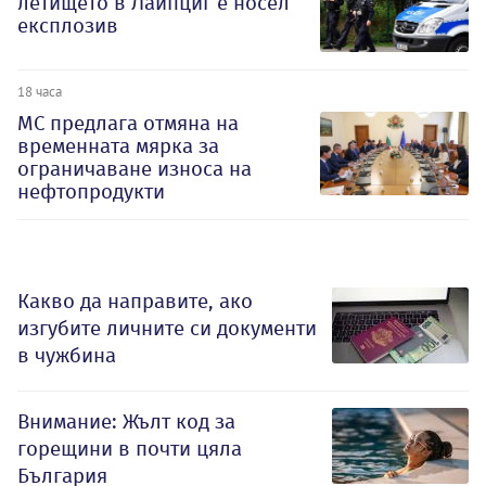
летището в Лайпциг е носел
експлозив
18 часа
МС предлага отмяна на
временната мярка за
ограничаване износа на
нефтопродукти
Какво да направите, ако
изгубите личните си документи
в чужбина
Внимание: Жълт код за
горещини в почти цяла
България