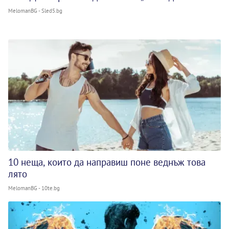
MelomanBG - Sled5.bg
10 неща, които да направиш поне веднъж това
лято
MelomanBG - 10te.bg