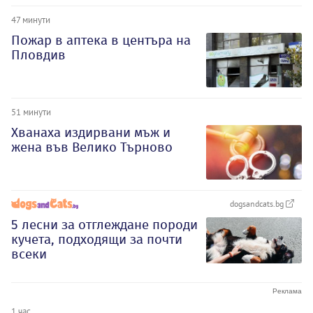
47 минути
Пожар в аптека в центъра на
Пловдив
51 минути
Хванаха издирвани мъж и
жена във Велико Търново
dogsandcats.bg
5 лесни за отглеждане породи
кучета, подходящи за почти
всеки
1 час