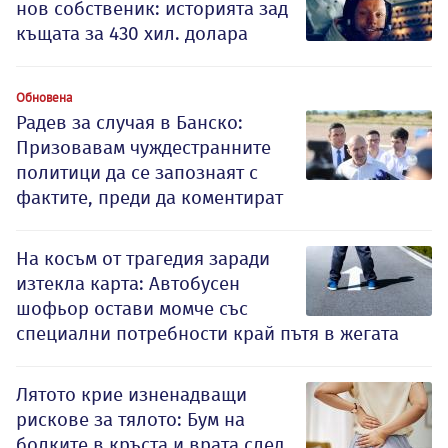
нов собственик: историята зад
къщата за 430 хил. долара
Обновена
Радев за случая в Банско:
Призовавам чуждестранните
политици да се запознаят с
фактите, преди да коментират
На косъм от трагедия заради
изтекла карта: Автобусен
шофьор остави момче със
специални потребности край пътя в жегата
Лятото крие изненадващи
рискове за тялото: Бум на
болките в кръста и врата след