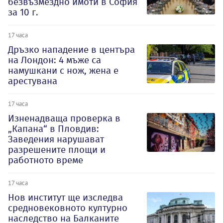
безвъзмездно имоти в София
за 10 г.
17 часа
Дръзко нападение в центъра
на Лондон: 4 мъже са
намушкани с нож, жена е
арестувана
17 часа
Изненадваща проверка в
„Капана“ в Пловдив:
Заведения нарушават
разрешените площи и
работното време
17 часа
Нов институт ще изследва
средновековното културно
наследство на Балканите