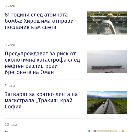
3 часа
81 години след атомната
бомба: Хирошима отправи
послание към света
3 часа
Предупреждават за риск от
екологична катастрофа след
нефтен разлив край
бреговете на Оман
5 часа
Затварят за кратко лента на
магистрала „Тракия“ край
София
10 часа