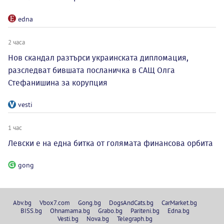
edna
2 часа
Нов скандал разтърси украинската дипломация,
разследват бившата посланичка в САЩ Олга
Стефанишина за корупция
vesti
1 час
Левски е на една битка от голямата финансова орбита
gong
Abv.bg
Vbox7.com
Gong.bg
DogsAndCats.bg
CarMarket.bg
BISS.bg
Ohnamama.bg
Grabo.bg
Pariteni.bg
Edna.bg
Vesti.bg
Nova.bg
Telegraph.bg