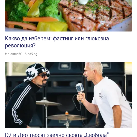
Какво да изберем: фастинг или глюкозна
революция?
MelomanBG - Sled5.bg
D2 и Део търсят заедно своята „Свобода“