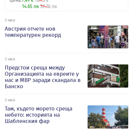
Цена:
7.49 €
16.75 €
14.65 лв
32.76 лв
2 часа
Австрия отчете нов
температурен рекорд
2 часа
Предстои среща между
Организацията на евреите у
нас и МВР заради скандала в
Банско
2 часа
Там, където морето среща
небето: историята на
Шабленския фар