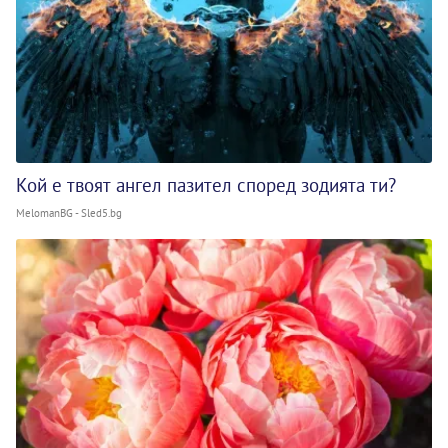
Кой е твоят ангел пазител според зодията ти?
MelomanBG - Sled5.bg