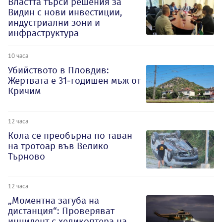
Властта търси решения за
Видин с нови инвестиции,
индустриални зони и
инфраструктура
10 часа
Убийството в Пловдив:
Жертвата е 31-годишен мъж от
Кричим
12 часа
Кола се преобърна по таван
на тротоар във Велико
Търново
12 часа
„Моментна загуба на
дистанция“: Проверяват
инцидент с хеликоптера на