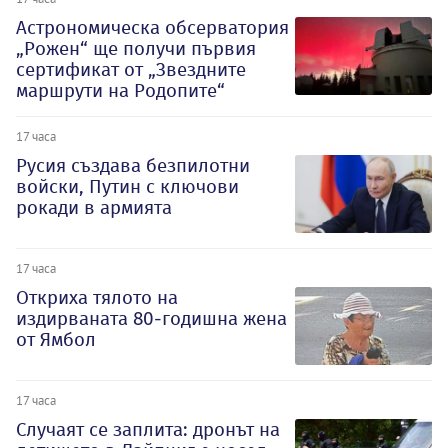
Астрономическа обсерватория
„Рожен“ ще получи първия
сертификат от „Звездните
маршрути на Родопите“
17 часа
Русия създава безпилотни
войски, Путин с ключови
рокади в армията
17 часа
Откриха тялото на
издирваната 80-годишна жена
от Ямбол
17 часа
Случаят се заплита: дронът на