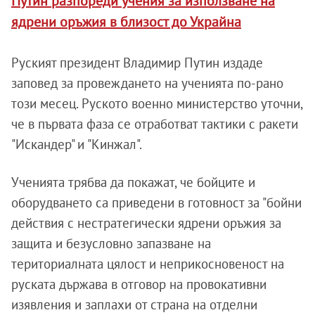
Путин разпореди учения за използване на
ядрени оръжия в близост до Украйна
Руският президент Владимир Путин издаде
заповед за провеждането на ученията по-рано
този месец. Руското военно министерство уточни,
че в първата фаза се отработват тактики с ракети
"Искандер" и "Кинжал".
Ученията трябва да покажат, че бойците и
оборудването са приведени в готовност за "бойни
действия с нестратегически ядрени оръжия за
защита и безусловно запазване на
териториалната цялост и неприкосновеност на
руската държава в отговор на провокативни
изявления и заплахи от страна на отделни