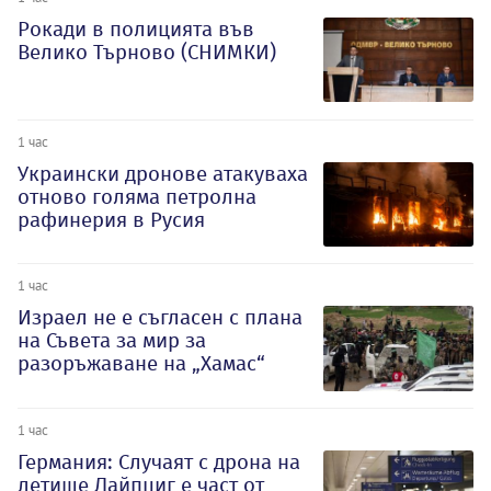
Рокади в полицията във
Велико Търново (СНИМКИ)
1 час
Украински дронове атакуваха
отново голяма петролна
рафинерия в Русия
1 час
Израел не е съгласен с плана
на Съвета за мир за
разоръжаване на „Хамас“
1 час
Германия: Случаят с дрона на
летище Лайпциг е част от