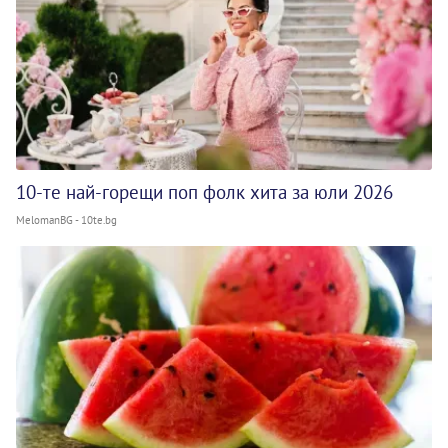
10-те най-горещи поп фолк хита за юли 2026
MelomanBG - 10te.bg