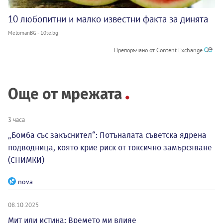
10 любопитни и малко известни факта за динята
MelomanBG - 10te.bg
Препоръчано от Content Exchange
Още от мрежата
3 часа
„Бомба със закъснител“: Потъналата съветска ядрена
подводница, която крие риск от токсично замърсяване
(СНИМКИ)
nova
08.10.2025
Мит или истина: Времето ми влияе