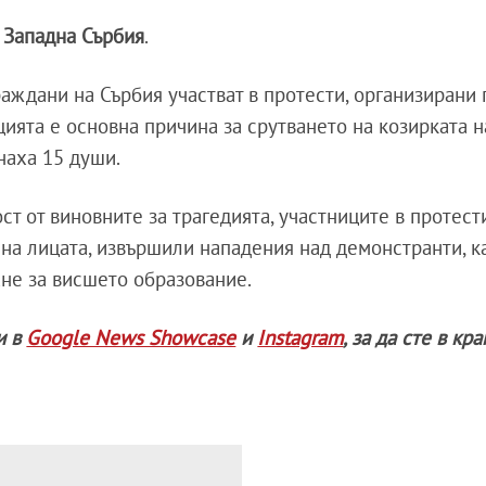
в
Западна Сърбия
.
аждани на Сърбия участват в протести, организирани
цията е основна причина за срутването на козирката н
наха 15 души.
ст от виновните за трагедията, участниците в протест
на лицата, извършили нападения над демонстранти, ка
не за висшето образование.
и в
Google News Showcase
и
Instagram
, за да сте в кр