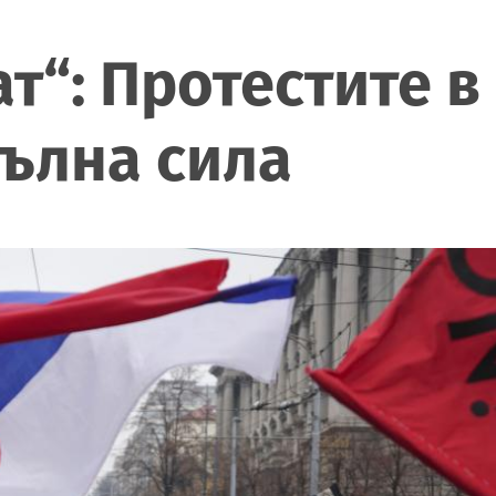
ат“: Протестите 
ълна сила