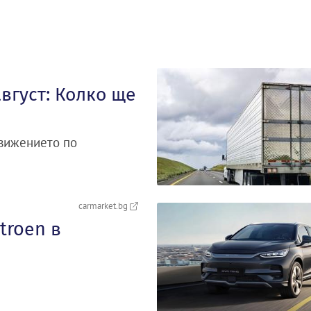
август: Колко ще
движението по
carmarket.bg
troеn в