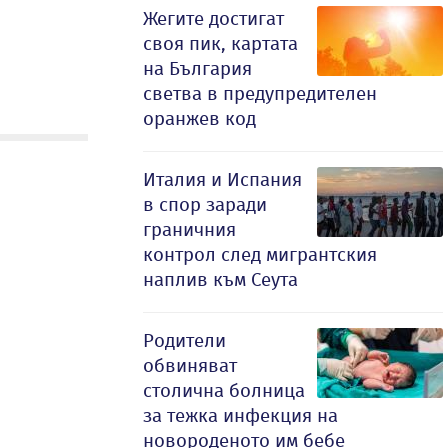
Жегите достигат
своя пик, картата
на България
светва в предупредителен
оранжев код
Италия и Испания
в спор заради
граничния
контрол след мигрантския
наплив към Сеута
Родители
обвиняват
столична болница
за тежка инфекция на
новороденото им бебе