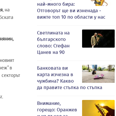
най-много бира:
ия
, на
Отговорът ще ви изненада -
вижте топ 10 по области у нас
бската
Светлината на
нянин,
българското
слово: Стефан
Цанев на 90
иновият
неж“ в
Банковата ви
карта изчезна в
 секторът
чужбина? Какво
да правите стъпка по стъпка
т.
Внимание,
горещо: Оранжев