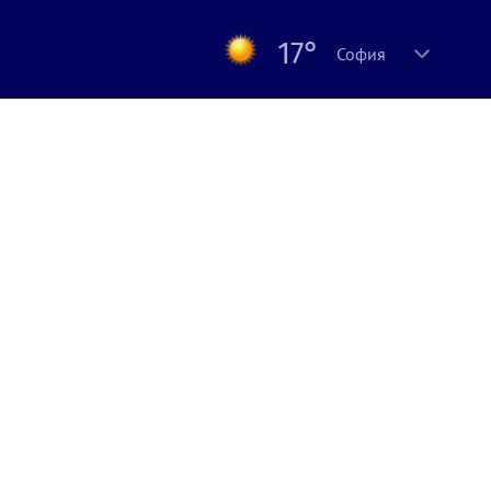
17°
София