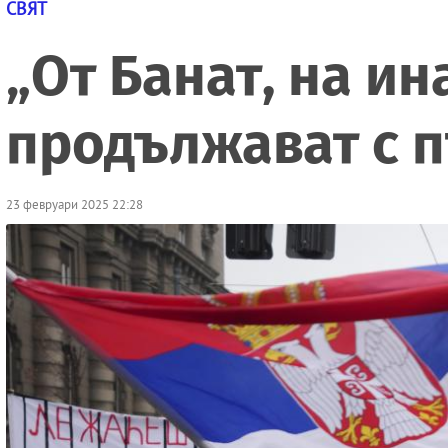
СВЯТ
„От Банат, на ин
продължават с п
23 февруари 2025 22:28