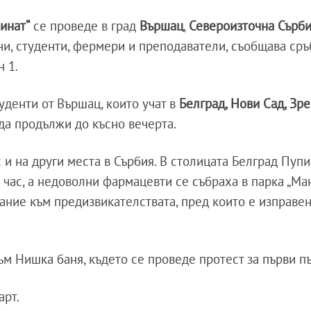
 инат“
се проведе в град
Вършац
,
Североизточна
Сърб
и, студенти, фермери и преподаватели, съобщава сръ
н 1.
денти от Вършац, които учат в
Белград, Нови Сад, Зре
 да продължи до късно вечерта.
 на други места в Сърбия. В столицата Белград Пуп
 час, а недоволни фармацевти се събраха в парка „Ма
мание към предизвикателствата, пред които е изправен
ъм Нишка баня, където се проведе протест за първи пъ
арт.