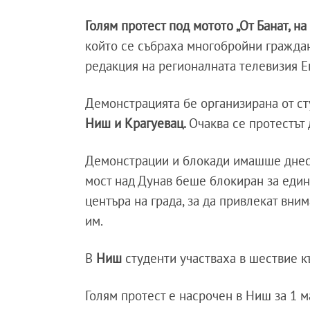
Голям протест под мотото „От Банат, на
който се събраха многобройни граждан
редакция на регионалната телевизия Е
Демонстрацията бе организирана от сту
Ниш и Крагуевац.
Очаква се протестът
Демонстрации и блокади имашше днес и
мост над Дунав беше блокиран за един
центъра на града, за да привлекат вни
им.
В
Ниш
студенти участваха в шествие к
Голям протест е насрочен в Ниш за 1 м