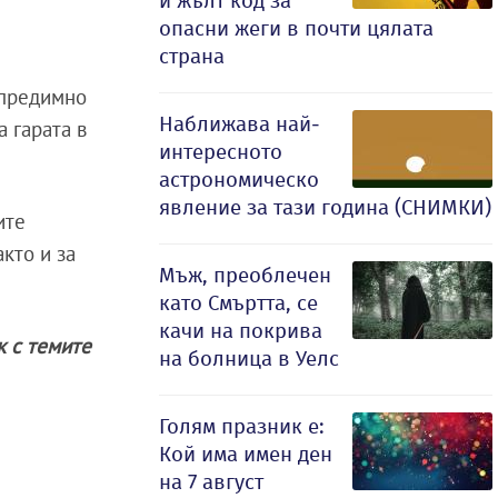
и жълт код за
опасни жеги в почти цялата
страна
 предимно
Наближава най-
а гарата в
интересното
астрономическо
явление за тази година (СНИМКИ)
ите
кто и за
Мъж, преоблечен
като Смъртта, се
качи на покрива
ак с темите
на болница в Уелс
Голям празник е:
Кой има имен ден
на 7 август