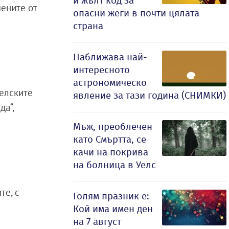
и жълт код за
шените от
опасни жеги в почти цялата
страна
Наближава най-
интересното
астрономическо
аелските
явление за тази година (СНИМКИ)
да“,
Мъж, преоблечен
като Смъртта, се
качи на покрива
на болница в Уелс
те, с
Голям празник е:
Кой има имен ден
на 7 август