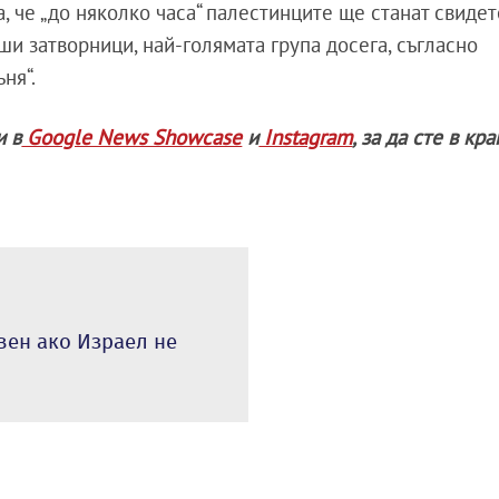
, че „до няколко часа“ палестинците ще станат свиде
и затворници, най-голямата група досега, съгласно
ъня“.
и в
Google News Showcase
и
Instagram
, за да сте в кр
вен ако Израел не