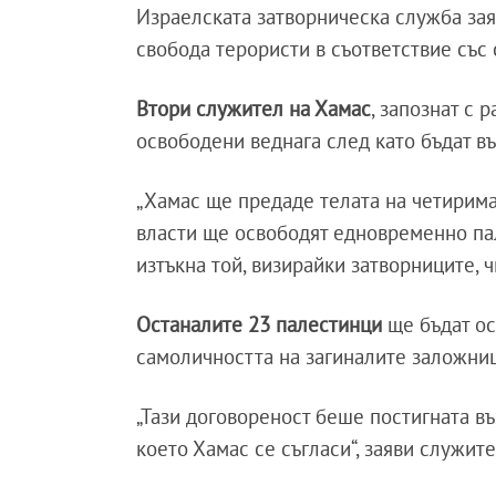
Израелската затворническа служба зая
свобода терористи в съответствие със
Втори служител на Хамас
, запознат с 
освободени веднага след като бъдат въ
„Хамас ще предаде телата на четирима
власти ще освободят едновременно пал
изтъкна той, визирайки затворниците,
Останалите 23 палестинци
ще бъдат ос
самоличността на загиналите заложниц
„Тази договореност беше постигната в
което Хамас се съгласи“, заяви служите